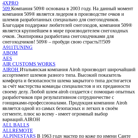
4XPRO
509
Компания 509® основана в 2003 году. На данный момент
компания 509® является лидером в производстве очков и
шлемов разработанных специально для снегоходчиков.
Благодаря поддержке любителей снегоходов, компания 509®
является крупнейшем в мире производителем снегоходных
очков. Экипировка разработана снегоходчиками для
снегоходчиков! 509® – пробуди свою страсть!!!509
A911TUNING
ABOM
AES
AIR CUSTOMS WORKS
AIROH
Итальянская компания Airoh производит широчайший
ассортимент шлемов разного типа. Высокий показатель
комфорта и безопасности шлема закрытого типа достигается
за счёт мастерства команды специалистов и их преданности
своему делу. Любой шлем airoh создается с помощью опытных
разработчиков при результативном сотрудничестве с
гонщиками-профессионалами. Продукция компании Airoh
является одной из самых безопасных и легких в своём
сегменте, плюс ко всему - имеет огромный выбор
вариаций.AIROH
ALL BALLS
ALLREMOTE
ALPINESTARS
В 1963 году мастер по коже по имени Санте