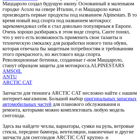
Маццароло создал будущую икону. Основанный в маленьком
городке Асоло на севере Италии, г-н Маццароло начал
производить первые продукты под названием Alpinestars. В то
время новый вид спорта под названием мотокросс
зарекомендовал себя и стал довольно популярным в Европе.
Очень хорошо разбираясь в этом виде спорта, Санте понял,
что у него есть возможность применить свои таланты и
техническую смекалку для разработки нового типа обуви,
которая отвечала бы защитным потребностям и требованиям
этого прекрасного, но жестокого вида спорта.
Революционные ботинки, созданные г-ном Маццароло,
станут образцом защиты для мотокросса.ALPINESTARS
AMSOIL
ANTU
ARCTIC CAT
Запчасти для тюнинга ARCTIC CAT несложно найти с нашим
интернет-магазином. Большой выбор
оригинальных запасных
автомобильных частей
для планового обслуживания и
ремонта, которыми можно комплектовать любую модель
снегохода.
Здесь вы найдете чехлы, вариаторы, сумки на руль, ветровые
стекла, передние бампера, вентиляции, наконечные и другие
запчасти для снегоходов ARCTIC CAT крупно- и