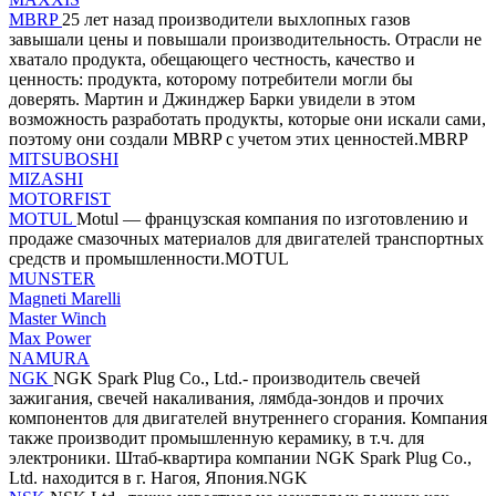
MBRP
25 лет назад производители выхлопных газов
завышали цены и повышали производительность. Отрасли не
хватало продукта, обещающего честность, качество и
ценность: продукта, которому потребители могли бы
доверять. Мартин и Джинджер Барки увидели в этом
возможность разработать продукты, которые они искали сами,
поэтому они создали MBRP с учетом этих ценностей.MBRP
MITSUBOSHI
MIZASHI
MOTORFIST
MOTUL
Motul — французская компания по изготовлению и
продаже смазочных материалов для двигателей транспортных
средств и промышленности.MOTUL
MUNSTER
Magneti Marelli
Master Winch
Max Power
NAMURA
NGK
NGK Spark Plug Co., Ltd.- производитель свечей
зажигания, свечей накаливания, лямбда-зондов и прочих
компонентов для двигателей внутреннего сгорания. Компания
также производит промышленную керамику, в т.ч. для
электроники. Штаб-квартира компании NGK Spark Plug Co.,
Ltd. находится в г. Нагоя, Япония.NGK