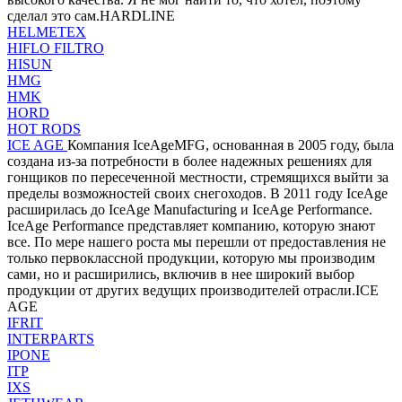
сделал это сам.HARDLINE
HELMETEX
HIFLO FILTRO
HISUN
HMG
HMK
HORD
HOT RODS
ICE AGE
Компания IceAgeMFG, основанная в 2005 году, была
создана из-за потребности в более надежных решениях для
гонщиков по пересеченной местности, стремящихся выйти за
пределы возможностей своих снегоходов. В 2011 году IceAge
расширилась до IceAge Manufacturing и IceAge Performance.
IceAge Performance представляет компанию, которую знают
все. По мере нашего роста мы перешли от предоставления не
только первоклассной продукции, которую мы производим
сами, но и расширились, включив в нее широкий выбор
продукции от других ведущих производителей отрасли.ICE
AGE
IFRIT
INTERPARTS
IPONE
ITP
IXS