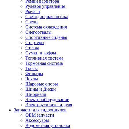
Ремни вариатора
Рулевое управление
Рычаги
Светодиодная оптика
Свечи
Система охлаждения
Снегоотвалы
Спортивные сиденья
Стартеры
Стекла
Сумки и кофры
Топливная система
Тормозная система
Тросы
Фильтры
Чехлы
Шаровые опоры
Шины и Диски
Шноркели
Электрооборудование
Электроусилители руля
Запчасти для гидроциклов
OEM запчасти
Аксессуары
Водометная установка