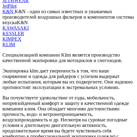
JETHWEAR
JetPilot
K&N
K&N - один из самых известных и уважаемых
производителей воздушных фильтров и компонентов системы
впускаK&N
KAWASAKI
KESSLER
KIMPEX
KLIM
Специализацией компании Klim является производство
качественной экипировки для мотоциклов и снегоходов.
Экипировка klim дает уверенность в том, что ваше
снаряжение и одежда для райдеров с успехом выдержат
любые испытания, которым вы их подвергнете. Они надежно
противостоят эксплуатации в экстремальных условиях.
Вы почувствуете удовольствие от езды, мобильность,
непревзойденный комфорт и защиту в качественной одежде
компании клим. Она обладает многими достоинствами:
прочность, водо- и ветронепроницаемость,
воздухопроходимость и др. Несмотря на суровые погодные
условия и длительную двигательную активность,
продолжительное время вы будете чувствовать себя
комфортно в профессиональной экипировке (одежде) с