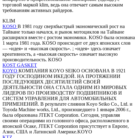
торговой маркой klim, ведь она отвечает самым высоким
требованиям активных райдеров.
KLIM
KOSO
В 1981 году сверхбыстрый экономический рост на
Тайване только начался, и рынок мотоциклов на Тайване
расширялся вместе с ростом экономики. KOSO была основана
1 марта 1981 года. KOSO происходит от двух японских слов
— «идея» и «высокая скорость». ; «идея» здесь означает
креативность, а «высокая скорость» означает высокую
производительность. KOSO
KOST GASKET
KOYO
КОМПАНИЯ KOYO SEIKO ОСНОВАНА В 1921
ГОДУ ГОСПОДИНОМ ИКЕДОЙ. НА ПРОТЯЖЕНИИ
ПОСЛЕДУЮЩИХ ДЕСЯТИЛЕТИЙ СВОЕЙ
ДЕЯТЕЛЬНОСТИ ОНА СТАЛА ОДНИМ ИЗ МИРОВЫХ
ЛИДЕРОВ ПО ПРОИЗВОДСТВУ ПОДШИПНИКОВ И
СИСТЕМ УПРАВЛЕНИЯ ДЛЯ АВТОМОБИЛЬНЫХ
ПРИМЕНЕНИЙ. В результате слияния Koyo Seiko Co., Ltd. и
Toyoda Machine works, Ltd., произошедшего 1 января 2006 г.,
была образована JTEKT Corporation. Сегодня, управляя
своими операциями из головного офиса, расположенного в
японской Осаке, JTEKT Corporation присутствует в Европе,
Азии, США и Латинской Америке.KOYO
KTZ