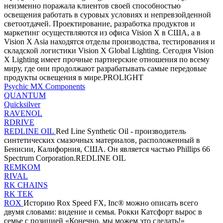
неизменно поражала клиентов своей способностью
освещения работать в суровых условиях и непревзойденной
светоотдачей. Проектирование, разработка продуктов и
маркетинг осуществляются из офиса Vision X в США, а в
Vision X Asia находятся отделы производства, тестирования и
складской логистики Vision X Global Lighting. Сегодня Vision
X Lighting имеет прочные партнерские отношения по всему
миру, где они продолжают разрабатывать самые передовые
продукты освещения в мире.PROLIGHT
Psychic MX Components
QUANTUM
Quicksilver
RAVENOL
RDRIVE
REDLINE OIL
Red Line Synthetic Oil - производитель
синтетических смазочных материалов, расположенный в
Бенисии, Калифорния, США. Он является частью Phillips 66
Spectrum Corporation.REDLINE OIL
REMKOM
RIVAL
RK CHAINS
RK TEK
ROX
Историю Rox Speed ​​FX, Inc® можно описать всего
двумя словами: видение и семья. Рокки Катсфорт вырос в
семье с позицией «Конечно, мы можем это сделать!»