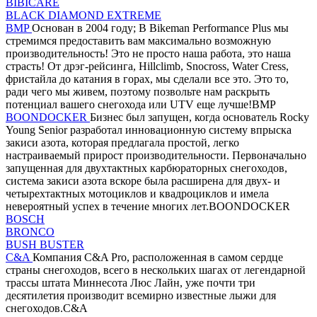
BIBICARE
BLACK DIAMOND EXTREME
BMP
Основан в 2004 году; В Bikeman Performance Plus мы
стремимся предоставить вам максимально возможную
производительность! Это не просто наша работа, это наша
страсть! От дрэг-рейсинга, Hillclimb, Snocross, Water Cress,
фристайла до катания в горах, мы сделали все это. Это то,
ради чего мы живем, поэтому позвольте нам раскрыть
потенциал вашего снегохода или UTV еще лучше!BMP
BOONDOCKER
Бизнес был запущен, когда основатель Rocky
Young Senior разработал инновационную систему впрыска
закиси азота, которая предлагала простой, легко
настраиваемый прирост производительности. Первоначально
запущенная для двухтактных карбюраторных снегоходов,
система закиси азота вскоре была расширена для двух- и
четырехтактных мотоциклов и квадроциклов и имела
невероятный успех в течение многих лет.BOONDOCKER
BOSCH
BRONCO
BUSH BUSTER
C&A
Компания C&A Pro, расположенная в самом сердце
страны снегоходов, всего в нескольких шагах от легендарной
трассы штата Миннесота Люс Лайн, уже почти три
десятилетия производит всемирно известные лыжи для
снегоходов.C&A