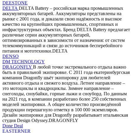
DEESTONE
DELTA
DELTA Battery – российская марка промышленных
аккумуляторных батарей. Аккумуляторы представлены на
рынке с 2001 года, и доказали свою надёжность и высокое
качество на крупнейших промышленных, спортивных и
инфраструктурных объектах. Бренд DELTA Battery предлагает
различные серии аккумуляторных батарей,
оптимизированных в зависимости от назначения: от систем
телекоммуникаций и связи до источников бесперебойного
питания и мототехники.DELTA
DENSO
DM TECHNOLOGY
DRAGONFLY
В любой точке экстремального отдыха важно
быть в правильной экипировке. С 2011 года екатеринбургская
компания Dragonfly шьёт экипировку для любителей
активного отдыха и свежего воздуха. Летнее направление –
это мотоциклы и квадроциклы. Зимнее направление –
снегоходы, сноубайки, горные лыжи и сноуборд. По данным
на 2021 год, в компании разработано более 250 собственных
моделей экипировки. А общее количество произведённой
продукции перешагнуло отметку в 100 000 экземпляров.
Дизайн экипировки для Dragonfly разрабатывает итальянская
студия Design Odyssey.DRAGONFLY
Done Deal
EASTERNER