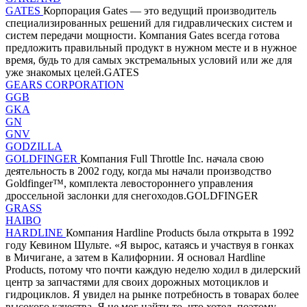
GATES
Корпорация Gates — это ведущий производитель
специализированных решений для гидравлических систем и
систем передачи мощности. Компания Gates всегда готова
предложить правильный продукт в нужном месте и в нужное
время, будь то для самых экстремальных условий или же для
уже знакомых целей.GATES
GEARS CORPORATION
GGB
GKA
GN
GNV
GODZILLA
GOLDFINGER
Компания Full Throttle Inc. начала свою
деятельность в 2002 году, когда мы начали производство
Goldfinger™, комплекта левостороннего управления
дроссельной заслонки для снегоходов.GOLDFINGER
GRASS
HAIBO
HARDLINE
Компания Hardline Products была открыта в 1992
году Кевином Шульте. «Я вырос, катаясь и участвуя в гонках
в Мичигане, а затем в Калифорнии. Я основал Hardline
Products, потому что почти каждую неделю ходил в дилерский
центр за запчастями для своих дорожных мотоциклов и
гидроциклов. Я увидел на рынке потребность в товарах более
высокого качества. Я не мог найти то, что хотел, поэтому