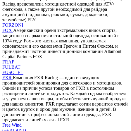
Racing представлена мотоциклетной одеждой для ATV/
снегохода, а также другой необходимой для райдера
амуницией (гидропаки, рюкзаки, сумки, дождевики,
термобелье).FLY
FORZONI
FOX
Американский бренд экстремальных видов спорта,
защитного снаряжения и стильной одежды, основанный в
1974 году. Fox - это частная компания, управляемая
основателем и его сыновьями Грегом и Питом Фоксом, и
принадлежит частной инвестиционной компании Altamont
Capital Partners.FOX
FRAP
FULBAT
FUSO JET
FXR
Компания FXR Racing — один из ведущих
производителей экипировки для снегоходов и мотоциклов.
Одной из причин успеха товаров от FXR в постоянном
расширении линейки продуктов. Каждый год мы изобретаем
и улучшаем наши товары, чтобы обеспечить лучший продукт
для наших клиентов. FXR предлагает сотни вариантов стилей
и цветов курток и брюк для мужчин, женщин и детей. В
дополнение к профессиональной линии одежды, FXR
предлагает и линейку casual.FXR
Free Wind
GARLAND