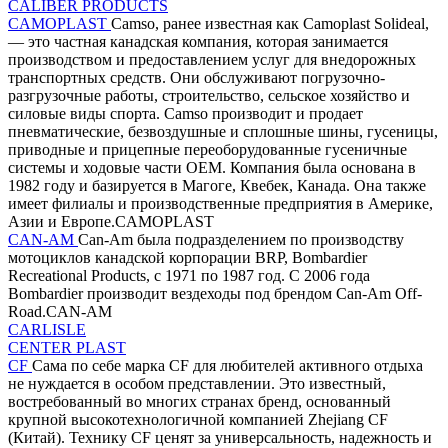
CALIBER PRODUCTS
CAMOPLAST
Camso, ранее известная как Camoplast Solideal,
— это частная канадская компания, которая занимается
производством и предоставлением услуг для внедорожных
транспортных средств. Они обслуживают погрузочно-
разгрузочные работы, строительство, сельское хозяйство и
силовые виды спорта. Camso производит и продает
пневматические, безвоздушные и сплошные шины, гусеницы,
приводные и прицепные переоборудованные гусеничные
системы и ходовые части OEM. Компания была основана в
1982 году и базируется в Магоге, Квебек, Канада. Она также
имеет филиалы и производственные предприятия в Америке,
Азии и Европе.CAMOPLAST
CAN-AM
Can-Am была подразделением по производству
мотоциклов канадской корпорации BRP, Bombardier
Recreational Products, с 1971 по 1987 год. С 2006 года
Bombardier производит вездеходы под брендом Can-Am Off-
Road.CAN-AM
CARLISLE
CENTER PLAST
CF
Сама по себе марка CF для любителей активного отдыха
не нуждается в особом представлении. Это известный,
востребованный во многих странах бренд, основанный
крупной высокотехнологичной компанией Zhejiang CF
(Китай). Технику CF ценят за универсальность, надежность и