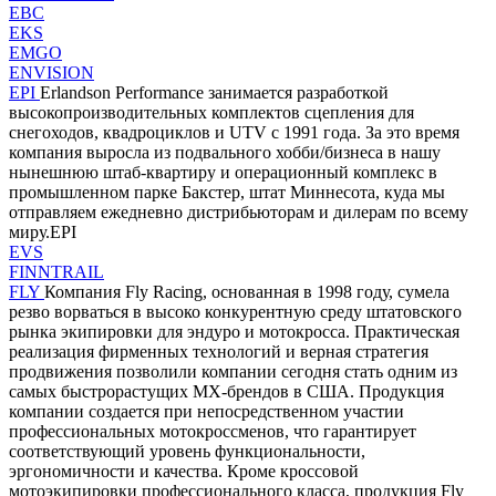
EBC
EKS
EMGO
ENVISION
EPI
Erlandson Performance занимается разработкой
высокопроизводительных комплектов сцепления для
снегоходов, квадроциклов и UTV с 1991 года. За это время
компания выросла из подвального хобби/бизнеса в нашу
нынешнюю штаб-квартиру и операционный комплекс в
промышленном парке Бакстер, штат Миннесота, куда мы
отправляем ежедневно дистрибьюторам и дилерам по всему
миру.EPI
EVS
FINNTRAIL
FLY
Компания Fly Racing, основанная в 1998 году, сумела
резво ворваться в высоко конкурентную среду штатовского
рынка экипировки для эндуро и мотокросса. Практическая
реализация фирменных технологий и верная стратегия
продвижения позволили компании сегодня стать одним из
самых быстрорастущих MX-брендов в США. Продукция
компании создается при непосредственном участии
профессиональных мотокроссменов, что гарантирует
соответствующий уровень функциональности,
эргономичности и качества. Кроме кроссовой
мотоэкипировки профессионального класса, продукция Fly