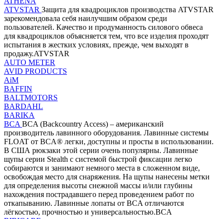
ATHENA
ATVSTAR
Защита для квадроциклов производства ATVSTAR
зарекомендовала себя наилучшим образом среди
пользователей. Качество и продуманность силового обвеса
для квадроциклов объясняется тем, что все изделия проходят
испытания в жестких условиях, прежде, чем выходят в
продажу.ATVSTAR
AUTO METER
AVID PRODUCTS
AiM
BAFFIN
BALTMOTORS
BARDAHL
BARIKA
BCA
BCA (Backcountry Access) – американский
производитель лавинного оборудования. Лавинные системы
FLOAT от BCA® легки, доступны и просты в использовании.
В США рюкзаки этой серии очень популярны. Лавинные
щупы серии Stealth с системой быстрой фиксации легко
собираются и занимают немного места в сложенном виде,
освобождая место для снаряжения. На щупы нанесены метки
для определения высоты снежной массы и/или глубины
нахождения пострадавшего перед проведением работ по
откапыванию. Лавинные лопаты от BCA отличаются
лёгкостью, прочностью и универсальностью.BCA