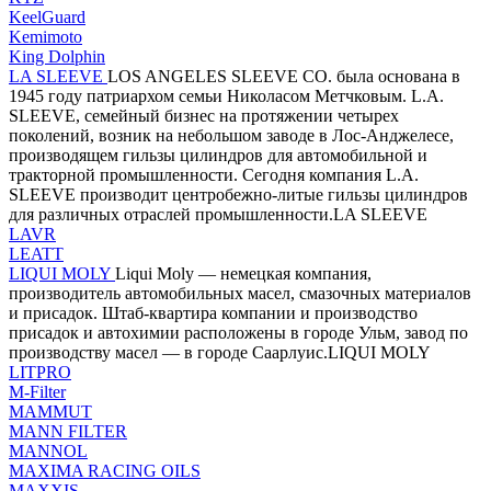
KeelGuard
Kemimoto
King Dolphin
LA SLEEVE
LOS ANGELES SLEEVE CO. была основана в
1945 году патриархом семьи Николасом Метчковым. L.A.
SLEEVE, семейный бизнес на протяжении четырех
поколений, возник на небольшом заводе в Лос-Анджелесе,
производящем гильзы цилиндров для автомобильной и
тракторной промышленности. Сегодня компания L.A.
SLEEVE производит центробежно-литые гильзы цилиндров
для различных отраслей промышленности.LA SLEEVE
LAVR
LEATT
LIQUI MOLY
Liqui Moly — немецкая компания,
производитель автомобильных масел, смазочных материалов
и присадок. Штаб-квартира компании и производство
присадок и автохимии расположены в городе Ульм, завод по
производству масел — в городе Саарлуис.LIQUI MOLY
LITPRO
M-Filter
MAMMUT
MANN FILTER
MANNOL
MAXIMA RACING OILS
MAXXIS