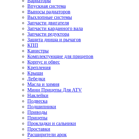
Вариаторы
Впускная система
Выносы радиаторов
Выхлопные системы
Запчасти двигателя
Запчасти карданного вала
Запчасти редуктора
Защита днища и рычагов
КПП
Канистры
Комплектующие для прицепов
Корпус и обвес
Крепления
Крыши
Лебедки
Масла и химия
Мини Прицепы Для ATV
Наклейки
Подвеска
Подшипники
Приводы
Прицепы
Прокладки и сальники
Проставки
Расширители арок