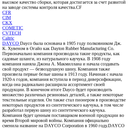
высокое качество сборки, которая достигается за счет развитой
на заводе системы контроля качества.CF
CFR
CIM
CKX
COMETIC
CVTECH
Caltric
DAYCO
Dayco была основана в 1905 году полковником Дж.
К. Хувеном в Огайо как Dayton Rubber Manufacturing Co.
Первоначально компания производила такие продукты, как
садовые шланги, из натурального каучука. В 1908 году
компания наняла Джона А. Макмиллана и начала создавать
свой продукт — безвоздушную шину. Компания также
произвела первые белые шины в 1913 году. Начиная с начала
1920-х годов, компания вступила в период диверсификации,
когда она радикально расширила ассортимент своей
продукции. В конечном итоге Dayco будет производить
множество различных резиновых деталей, а также некоторые
текстильные изделия. Он также стал пионером в производстве
некоторых продуктов из синтетического каучука, в том числе
разработал первую шину из синтетического каучука.
Компания будет ценным поставщиком военной продукции во
время Второй мировой войны. Компания официально
сменила название на DAYCO Corporation в 1960 году.DAYCO