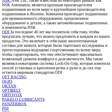
NSK
NSK Ltd., также известная на некоторых рынках как
NSK Automation, является крупным производителем
подшипников во всем мире и крупнейшим производителем
подшипников в Японии. Компания производит подшипники
для промышленного оборудования, прецизионное
оборудование и детали, а также автомобильные подшипники
и компоненты.NSK
ODI
За последние 40 лет мы посвятили себя тому, чтобы
предлагать лучшее, что можно предложить в каждом из наших
продуктов. Это включает в себя наши запатентованные
составы для захвата, которые были тщательно исследованы и
протестированы ведущими спортсменами по всему миру,
чтобы гарантировать, что они обеспечивают максимально
возможный уровень комфорта и долговечности. Мы также
являемся новаторами системы Lock-On Grip, которая изменила
способ установки и крепления ручек к рулю и до сих пор
остается мировым стандартом.ODI
OFT RACING
OGIO
OKTAN
OPTIBELT
ORTOVOX
PAKELO LUBRICANTS
PANZERBOX
PDI