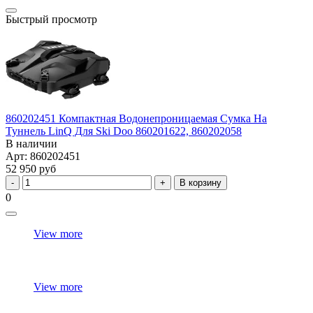
Быстрый просмотр
860202451 Компактная Водонепроницаемая Сумка На
Туннель LinQ Для Ski Doo 860201622, 860202058
В наличии
Арт: 860202451
52 950 руб
В корзину
0
View more
View more