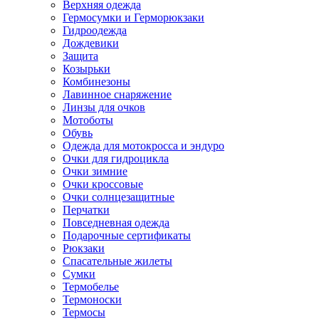
Верхняя одежда
Гермосумки и Герморюкзаки
Гидроодежда
Дождевики
Защита
Козырьки
Комбинезоны
Лавинное снаряжение
Линзы для очков
Мотоботы
Обувь
Одежда для мотокросса и эндуро
Очки для гидроцикла
Очки зимние
Очки кроссовые
Очки солнцезащитные
Перчатки
Повседневная одежда
Подарочные сертификаты
Рюкзаки
Спасательные жилеты
Сумки
Термобелье
Термоноски
Термосы