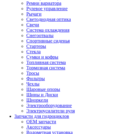
Ремни вариатора
Рулевое управление
Рычаги
Светодиодная оптика
Свечи
Система охлаждения
Снегоотвалы
Спортивные сиденья
Стартеры
Стекла
Сумки и кофры
Топливная система
Тормозная система
Тросы
Фильтры
Чехлы
Шаровые опоры
Шины и Диски
Шноркели
Электрооборудование
Электроусилители руля
Запчасти для гидроциклов
OEM запчасти
Аксессуары
Водометная установка