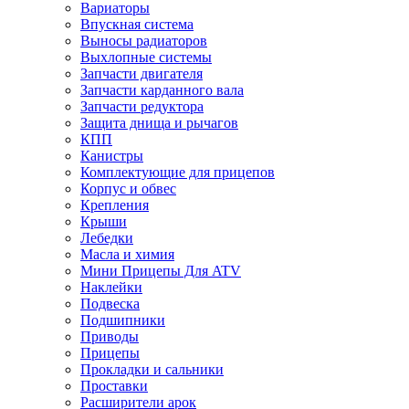
Вариаторы
Впускная система
Выносы радиаторов
Выхлопные системы
Запчасти двигателя
Запчасти карданного вала
Запчасти редуктора
Защита днища и рычагов
КПП
Канистры
Комплектующие для прицепов
Корпус и обвес
Крепления
Крыши
Лебедки
Масла и химия
Мини Прицепы Для ATV
Наклейки
Подвеска
Подшипники
Приводы
Прицепы
Прокладки и сальники
Проставки
Расширители арок