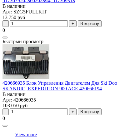
517307956, 860202894, 517309318
В наличии
Арт: SZG5FULLKIT
13 750 руб
В корзину
0
Быстрый просмотр
420666935 Блок Управления Двигателем Для Ski Doo
SKANDIC, EXPEDITION 900 ACE 420666194
В наличии
Арт: 420666935
103 050 руб
В корзину
0
View more