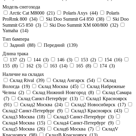
Модель снегохода
Arctic Cat M8000 (
21
)
Polaris Axys (
44
)
Polaris
ProRmk 800 (
34
)
Ski Doo Summit G4 850 (
38
)
Ski Doo
Summit G5 850 (
3
)
Ski Doo Summit XM 600/800 (
32
)
Yamaha (
14
)
Тип бампера
Задний (
88
)
Передний (
139
)
Длина трака
137 (
2
)
144 (
3
)
146 (
3
)
153 (
2
)
154 (
16
)
155 (
8
)
162 (
3
)
163 (
14
)
165 (
8
)
174 (
3
)
Наличие на складах
Склад Rival (
39
)
Склад Ангарск (
54
)
Склад
Вологда (
19
)
Склад Москва (
45
)
Склад Набрежные
Челны (
2
)
Склад Нижний Новгород (
8
)
Склад Самара
(
7
)
Склад Санкт-Петербург (
13
)
Склад1 Красноярск
(
91
)
Склад2 Москва (
24
)
Склад2 Новосибирск (
17
)
Склад2 Санкт-Петербург (
9
)
Склад3 Красноярск (
43
)
Склад3 Москва (
18
)
Склад3 Санкт-Петербург (
3
)
Склад4 Москва (
15
)
Склад4 Санкт-Петербург (
9
)
Склад5 Москва (
26
)
Склад6 Москва (
7
)
СкладV
Красноярск (
98
)
СкладВ Красноярск (
13
)