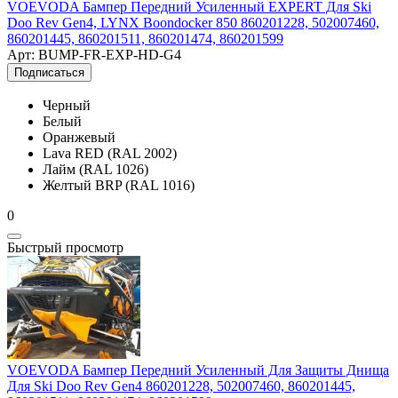
VOEVODA Бампер Передний Усиленный EXPERT Для Ski
Doo Rev Gen4, LYNX Boondocker 850 860201228, 502007460,
860201445, 860201511, 860201474, 860201599
Арт: BUMP-FR-EXP-HD-G4
Подписаться
Черный
Белый
Оранжевый
Lava RED (RAL 2002)
Лайм (RAL 1026)
Желтый BRP (RAL 1016)
0
Быстрый просмотр
VOEVODA Бампер Передний Усиленный Для Защиты Днища
Для Ski Doo Rev Gen4 860201228, 502007460, 860201445,