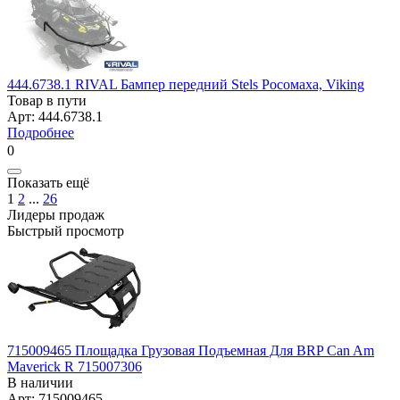
444.6738.1 RIVAL Бампер передний Stels Росомаха, Viking
Товар в пути
Арт: 444.6738.1
Подробнее
0
Показать ещё
1
2
...
26
Лидеры продаж
Быстрый просмотр
715009465 Площадка Грузовая Подъемная Для BRP Can Am
Maverick R 715007306
В наличии
Арт: 715009465