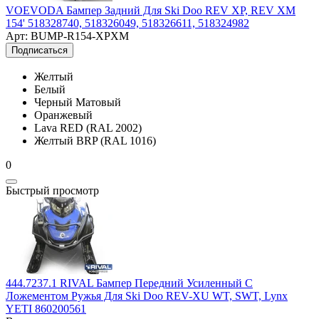
VOEVODA Бампер Задний Для Ski Doo REV XP, REV XM
154' 518328740, 518326049, 518326611, 518324982
Арт: BUMP-R154-XPXM
Подписаться
Желтый
Белый
Черный Матовый
Оранжевый
Lava RED (RAL 2002)
Желтый BRP (RAL 1016)
0
Быстрый просмотр
444.7237.1 RIVAL Бампер Передний Усиленный С
Ложементом Ружья Для Ski Doo REV-XU WT, SWT, Lynx
YETI 860200561