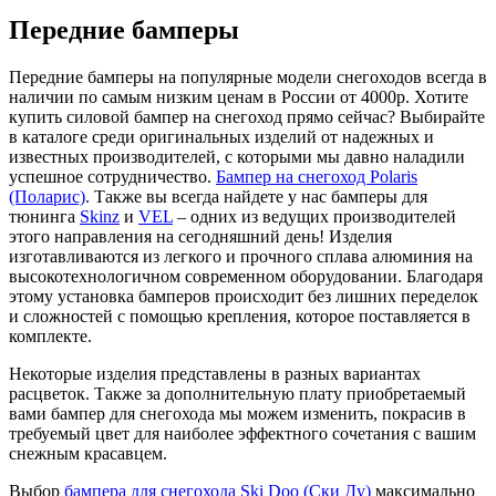
Передние бамперы
Передние бамперы на популярные модели снегоходов всегда в
наличии по самым низким ценам в России от 4000р. Хотите
купить силовой бампер на снегоход прямо сейчас? Выбирайте
в каталоге среди оригинальных изделий от надежных и
известных производителей, с которыми мы давно наладили
успешное сотрудничество.
Бампер на снегоход Polaris
(Поларис)
. Также вы всегда найдете у нас бамперы для
тюнинга
Skinz
и
VEL
– одних из ведущих производителей
этого направления на сегодняшний день! Изделия
изготавливаются из легкого и прочного сплава алюминия на
высокотехнологичном современном оборудовании. Благодаря
этому установка бамперов происходит без лишних переделок
и сложностей с помощью крепления, которое поставляется в
комплекте.
Некоторые изделия представлены в разных вариантах
расцветок. Также за дополнительную плату приобретаемый
вами бампер для снегохода мы можем изменить, покрасив в
требуемый цвет для наиболее эффектного сочетания с вашим
снежным красавцем.
Выбор
бампера для снегохода Ski Doo (Ски Ду)
максимально