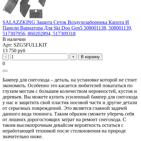
SALAZZKING Защита Сеток Воздухозаборника Капота И
Панели Вариатора Для Ski Doo Gen5 508001138, 508001139,
517307956, 860202894, 517309318
В наличии
Арт: SZG5FULLKIT
13 750 руб
В корзину
0
Бампер для снегохода – деталь, на установке которой не стоит
экономить. Особенно это касается любителей покататься по
глухим местам с большим количеством неровностей, кустов и
деревьев. Вы можете купить усиленный бампер для снегохода
у нас и защитить свой пластик носовой части и другие детали
от серьезных повреждений. Это является главной задачей
данного вида тюнинга. Таким образом сможете уберечь себя
от лишних дорогостоящих затрат на ремонт снегохода. С
таким высокопрочным девайсом вероятность остаться с
неработающей техникой после столкновения на природе
значительно ниже.