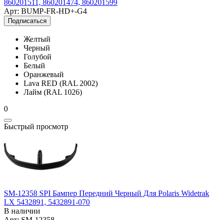
860201511, 860201474, 860201599
Арт: BUMP-FR-HD+-G4
Подписаться
Желтый
Черный
Голубой
Белый
Оранжевый
Lava RED (RAL 2002)
Лайм (RAL 1026)
0
Быстрый просмотр
SM-12358 SPI Бампер Передний Черный Для Polaris Widetrak
LX 5432891, 5432891-070
В наличии
Арт: SM-12358