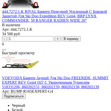
444.7272.1.K RIVAL Бампер Передний Усиленный С Боковой
Защитой Для Ski Doo Expedition REV Gen4, BRP LYNX
COMMANDER, 59 RANGER RADIEN WIDE 20″
В наличии
Арт: 444.7272.1.K
34 500 руб
В корзину
0
Быстрый просмотр
VOEVODA Бампер Задний Для Ski Doo FREERIDE, SUMMIT
EXPERT REV Gen4 165' С Укороченным Туннелем
518331206, 860202151, 860202159, 860202158, 860202139
Арт: BUMP-R165EXPERT-G4
Подписаться
Черный
Белый