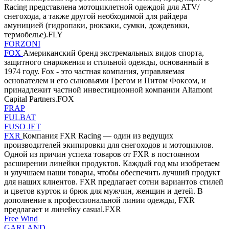
Racing представлена мотоциклетной одеждой для ATV/
снегохода, а также другой необходимой для райдера
амуницией (гидропаки, рюкзаки, сумки, дождевики,
термобелье).FLY
FORZONI
FOX
Американский бренд экстремальных видов спорта,
защитного снаряжения и стильной одежды, основанный в
1974 году. Fox - это частная компания, управляемая
основателем и его сыновьями Грегом и Питом Фоксом, и
принадлежит частной инвестиционной компании Altamont
Capital Partners.FOX
FRAP
FULBAT
FUSO JET
FXR
Компания FXR Racing — один из ведущих
производителей экипировки для снегоходов и мотоциклов.
Одной из причин успеха товаров от FXR в постоянном
расширении линейки продуктов. Каждый год мы изобретаем
и улучшаем наши товары, чтобы обеспечить лучший продукт
для наших клиентов. FXR предлагает сотни вариантов стилей
и цветов курток и брюк для мужчин, женщин и детей. В
дополнение к профессиональной линии одежды, FXR
предлагает и линейку casual.FXR
Free Wind
GARLAND