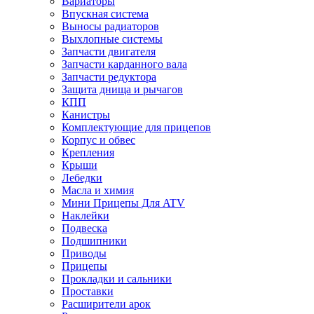
Вариаторы
Впускная система
Выносы радиаторов
Выхлопные системы
Запчасти двигателя
Запчасти карданного вала
Запчасти редуктора
Защита днища и рычагов
КПП
Канистры
Комплектующие для прицепов
Корпус и обвес
Крепления
Крыши
Лебедки
Масла и химия
Мини Прицепы Для ATV
Наклейки
Подвеска
Подшипники
Приводы
Прицепы
Прокладки и сальники
Проставки
Расширители арок