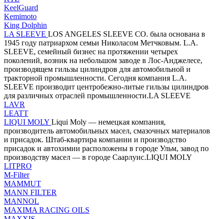
KeelGuard
Kemimoto
King Dolphin
LA SLEEVE
LOS ANGELES SLEEVE CO. была основана в
1945 году патриархом семьи Николасом Метчковым. L.A.
SLEEVE, семейный бизнес на протяжении четырех
поколений, возник на небольшом заводе в Лос-Анджелесе,
производящем гильзы цилиндров для автомобильной и
тракторной промышленности. Сегодня компания L.A.
SLEEVE производит центробежно-литые гильзы цилиндров
для различных отраслей промышленности.LA SLEEVE
LAVR
LEATT
LIQUI MOLY
Liqui Moly — немецкая компания,
производитель автомобильных масел, смазочных материалов
и присадок. Штаб-квартира компании и производство
присадок и автохимии расположены в городе Ульм, завод по
производству масел — в городе Саарлуис.LIQUI MOLY
LITPRO
M-Filter
MAMMUT
MANN FILTER
MANNOL
MAXIMA RACING OILS
MAXXIS