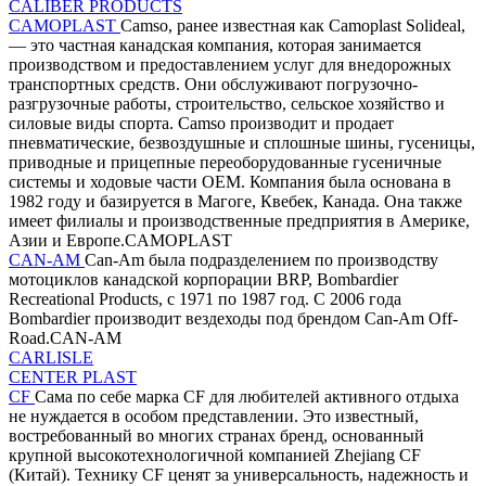
CALIBER PRODUCTS
CAMOPLAST
Camso, ранее известная как Camoplast Solideal,
— это частная канадская компания, которая занимается
производством и предоставлением услуг для внедорожных
транспортных средств. Они обслуживают погрузочно-
разгрузочные работы, строительство, сельское хозяйство и
силовые виды спорта. Camso производит и продает
пневматические, безвоздушные и сплошные шины, гусеницы,
приводные и прицепные переоборудованные гусеничные
системы и ходовые части OEM. Компания была основана в
1982 году и базируется в Магоге, Квебек, Канада. Она также
имеет филиалы и производственные предприятия в Америке,
Азии и Европе.CAMOPLAST
CAN-AM
Can-Am была подразделением по производству
мотоциклов канадской корпорации BRP, Bombardier
Recreational Products, с 1971 по 1987 год. С 2006 года
Bombardier производит вездеходы под брендом Can-Am Off-
Road.CAN-AM
CARLISLE
CENTER PLAST
CF
Сама по себе марка CF для любителей активного отдыха
не нуждается в особом представлении. Это известный,
востребованный во многих странах бренд, основанный
крупной высокотехнологичной компанией Zhejiang CF
(Китай). Технику CF ценят за универсальность, надежность и