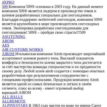
4XPRO
509
Компания 509® основана в 2003 году. На данный момент
компания 509® является лидером в производстве очков и
шлемов разработанных специально для снегоходчиков.
Благодаря поддержке любителей снегоходов, компания 509®
является крупнейшем в мире производителем снегоходных
очков. Экипировка разработана снегоходчиками для
снегоходчиков! 509® – пробуди свою страсть!!!509
A911TUNING
ABOM
AES
AIR CUSTOMS WORKS
AIROH
Итальянская компания Airoh производит широчайший
ассортимент шлемов разного типа. Высокий показатель
комфорта и безопасности шлема закрытого типа достигается
за счёт мастерства команды специалистов и их преданности
своему делу. Любой шлем airoh создается с помощью опытных
разработчиков при результативном сотрудничестве с
гонщиками-профессионалами. Продукция компании Airoh
является одной из самых безопасных и легких в своём
сегменте, плюс ко всему - имеет огромный выбор
вариаций.AIROH
ALL BALLS
ALLREMOTE
ALPINESTARS
В 1963 году мастер по коже по имени Санте