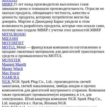
MBRP
25 лет назад производители выхлопных газов
завышали цены и повышали производительность. Отрасли не
хватало продукта, обещающего честность, качество и
ценность: продукта, которому потребители могли бы
доверять. Мартин и Джинджер Барки увидели в этом
возможность разработать продукты, которые они искали сами,
поэтому они создали MBRP с учетом этих ценностей.MBRP
MITSUBOSHI
MIZASHI
MOTORFIST
MOTUL
Motul — французская компания по изготовлению и
продаже смазочных материалов для двигателей транспортных
средств и промышленности.MOTUL
MUNSTER
Magneti Marelli
Master Winch
Max Power
NAMURA
NGK
NGK Spark Plug Co., Ltd.- производитель свечей
зажигания, свечей накаливания, лямбда-зондов и прочих
компонентов для двигателей внутреннего сгорания. Компания
также производит промышленную керамику, в т.ч. для
электроники. Штаб-квартира компании NGK Spark Plug Co.,
Ltd. находится в г. Нагоя, Япония.NGK