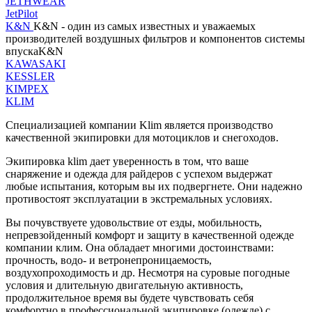
JETHWEAR
JetPilot
K&N
K&N - один из самых известных и уважаемых
производителей воздушных фильтров и компонентов системы
впускаK&N
KAWASAKI
KESSLER
KIMPEX
KLIM
Специализацией компании Klim является производство
качественной экипировки для мотоциклов и снегоходов.
Экипировка klim дает уверенность в том, что ваше
снаряжение и одежда для райдеров с успехом выдержат
любые испытания, которым вы их подвергнете. Они надежно
противостоят эксплуатации в экстремальных условиях.
Вы почувствуете удовольствие от езды, мобильность,
непревзойденный комфорт и защиту в качественной одежде
компании клим. Она обладает многими достоинствами:
прочность, водо- и ветронепроницаемость,
воздухопроходимость и др. Несмотря на суровые погодные
условия и длительную двигательную активность,
продолжительное время вы будете чувствовать себя
комфортно в профессиональной экипировке (одежде) с