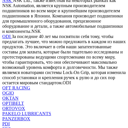
NSK
NSK Ltd., также известная на некоторых рынках как
NSK Automation, является крупным производителем
подшипников во всем мире и крупнейшим производителем
подшипников в Японии. Компания производит подшипники
для промышленного оборудования, прецизионное
оборудование и детали, а также автомобильные подшипники
и компоненты.NSK
ODI
За последние 40 лет мы посвятили себя тому, чтобы
предлагать лучшее, что можно предложить в каждом из наших
продуктов. Это включает в себя наши запатентованные
составы для захвата, которые были тщательно исследованы и
протестированы ведущими спортсменами по всему миру,
чтобы гарантировать, что они обеспечивают максимально
возможный уровень комфорта и долговечности. Мы также
являемся новаторами системы Lock-On Grip, которая изменила
способ установки и крепления ручек к рулю и до сих пор
остается мировым стандартом.ODI
OFT RACING
OGIO
OKTAN
OPTIBELT
ORTOVOX
PAKELO LUBRICANTS
PANZERBOX
PDI