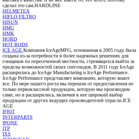
сделал это сам.HARDLINE
HELMETEX
HIFLO FILTRO
HISUN
HMG
HMK
HORD
HOT RODS
ICE AGE
Компания IceAgeMFG, основанная в 2005 году, была
создана из-за потребности в более надежных решениях для
гонщиков по пересеченной местности, стремящихся выйти за
пределы возможностей своих снегоходов. В 2011 году IceAge
расширилась до IceAge Manufacturing и IceAge Performance.
IceAge Performance представляет компанию, которую знают
все. По мере нашего роста мы перешли от предоставления не
только первоклассной продукции, которую мы производим
сами, но и расширились, включив в нее широкий выбор
продукции от других ведущих производителей отрасли.ICE
AGE
IFRIT
INTERPARTS
IPONE
ITP
IXS