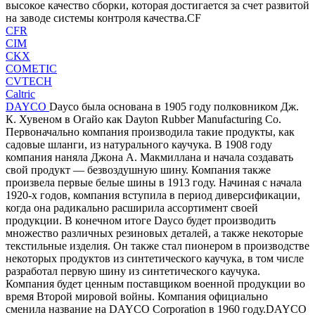
высокое качество сборки, которая достигается за счет развитой
на заводе системы контроля качества.CF
CFR
CIM
CKX
COMETIC
CVTECH
Caltric
DAYCO
Dayco была основана в 1905 году полковником Дж.
К. Хувеном в Огайо как Dayton Rubber Manufacturing Co.
Первоначально компания производила такие продукты, как
садовые шланги, из натурального каучука. В 1908 году
компания наняла Джона А. Макмиллана и начала создавать
свой продукт — безвоздушную шину. Компания также
произвела первые белые шины в 1913 году. Начиная с начала
1920-х годов, компания вступила в период диверсификации,
когда она радикально расширила ассортимент своей
продукции. В конечном итоге Dayco будет производить
множество различных резиновых деталей, а также некоторые
текстильные изделия. Он также стал пионером в производстве
некоторых продуктов из синтетического каучука, в том числе
разработал первую шину из синтетического каучука.
Компания будет ценным поставщиком военной продукции во
время Второй мировой войны. Компания официально
сменила название на DAYCO Corporation в 1960 году.DAYCO