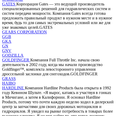
GATES
Корпорация Gates — это ведущий производитель
специализированных решений для гидравлических систем и
систем передачи мощности. Компания Gates всегда готова
предложить правильный продукт в нужном месте и в нужное
время, будь то для самых экстремальных условий или же для
уже знакомых целей.GATES
GEARS CORPORATION
GGB
GKA
GN
GNV
GODZILLA
GOLDFINGER
Компания Full Throttle Inc. начала свою
деятельность в 2002 году, когда мы начали производство
Goldfinger™, комплекта левостороннего управления
дроссельной заслонки для снегоходов.GOLDFINGER
GRASS
HAIBO
HARDLINE
Компания Hardline Products была открыта в 1992
году Кевином Шульте. «Я вырос, катаясь и участвуя в гонках
в Мичигане, а затем в Калифорнии. Я основал Hardline
Products, потому что почти каждую неделю ходил в дилерский
центр за запчастями для своих дорожных мотоциклов и
гидроциклов. Я увидел на рынке потребность в товарах более
высокого качества. Я не мог найти то, что хотел, поэтому