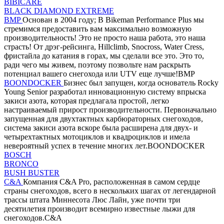
BIBICARE
BLACK DIAMOND EXTREME
BMP
Основан в 2004 году; В Bikeman Performance Plus мы
стремимся предоставить вам максимально возможную
производительность! Это не просто наша работа, это наша
страсть! От дрэг-рейсинга, Hillclimb, Snocross, Water Cress,
фристайла до катания в горах, мы сделали все это. Это то,
ради чего мы живем, поэтому позвольте нам раскрыть
потенциал вашего снегохода или UTV еще лучше!BMP
BOONDOCKER
Бизнес был запущен, когда основатель Rocky
Young Senior разработал инновационную систему впрыска
закиси азота, которая предлагала простой, легко
настраиваемый прирост производительности. Первоначально
запущенная для двухтактных карбюраторных снегоходов,
система закиси азота вскоре была расширена для двух- и
четырехтактных мотоциклов и квадроциклов и имела
невероятный успех в течение многих лет.BOONDOCKER
BOSCH
BRONCO
BUSH BUSTER
C&A
Компания C&A Pro, расположенная в самом сердце
страны снегоходов, всего в нескольких шагах от легендарной
трассы штата Миннесота Люс Лайн, уже почти три
десятилетия производит всемирно известные лыжи для
снегоходов.C&A