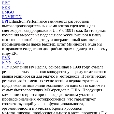
EBC
EKS
EMGO
ENVISION
EPI
Erlandson Performance занимается разработкой
высокопроизводительных комплектов сцепления для
снегоходов, квадроциклов и UTV с 1991 года. За это время
компания выросла из подвального хобби/бизнеса в нашу
нынешнюю штаб-квартиру и операционный комплекс в
промышленном парке Бакстер, штат Миннесота, куда мы
отправляем ежедневно дистрибьюторам и дилерам по всему
миру.EPI
EVS
FINNTRAIL
FLY
Компания Fly Racing, основанная в 1998 году, сумела
резво ворваться в высоко конкурентную среду штатовского
рынка экипировки для эндуро и мотокросса. Практическая
реализация фирменных технологий и верная стратегия
продвижения позволили компании сегодня стать одним из
самых быстрорастущих MX-брендов в США. Продукция
компании создается при непосредственном участии
профессиональных мотокроссменов, что гарантирует
соответствующий уровень функциональности,
эргономичности и качества. Кроме кроссовой
мотоэкипировки профессионального класса, продукция Fly