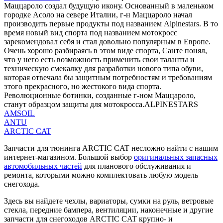
Маццароло создал будущую икону. Основанный в маленьком
городке Асоло на севере Италии, г-н Маццароло начал
производить первые продукты под названием Alpinestars. В то
время новый вид спорта под названием мотокросс
зарекомендовал себя и стал довольно популярным в Европе.
Очень хорошо разбираясь в этом виде спорта, Санте понял,
что у него есть возможность применить свои таланты и
техническую смекалку для разработки нового типа обуви,
которая отвечала бы защитным потребностям и требованиям
этого прекрасного, но жестокого вида спорта.
Революционные ботинки, созданные г-ном Маццароло,
станут образцом защиты для мотокросса.ALPINESTARS
AMSOIL
ANTU
ARCTIC CAT
Запчасти для тюнинга ARCTIC CAT несложно найти с нашим
интернет-магазином. Большой выбор
оригинальных запасных
автомобильных частей
для планового обслуживания и
ремонта, которыми можно комплектовать любую модель
снегохода.
Здесь вы найдете чехлы, вариаторы, сумки на руль, ветровые
стекла, передние бампера, вентиляции, наконечные и другие
запчасти для снегоходов ARCTIC CAT крупно- и