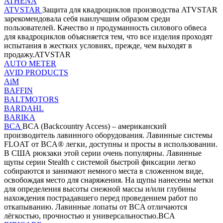
ATHENA
ATVSTAR
Защита для квадроциклов производства ATVSTAR
зарекомендовала себя наилучшим образом среди
пользователей. Качество и продуманность силового обвеса
для квадроциклов объясняется тем, что все изделия проходят
испытания в жестких условиях, прежде, чем выходят в
продажу.ATVSTAR
AUTO METER
AVID PRODUCTS
AiM
BAFFIN
BALTMOTORS
BARDAHL
BARIKA
BCA
BCA (Backcountry Access) – американский
производитель лавинного оборудования. Лавинные системы
FLOAT от BCA® легки, доступны и просты в использовании.
В США рюкзаки этой серии очень популярны. Лавинные
щупы серии Stealth с системой быстрой фиксации легко
собираются и занимают немного места в сложенном виде,
освобождая место для снаряжения. На щупы нанесены метки
для определения высоты снежной массы и/или глубины
нахождения пострадавшего перед проведением работ по
откапыванию. Лавинные лопаты от BCA отличаются
лёгкостью, прочностью и универсальностью.BCA