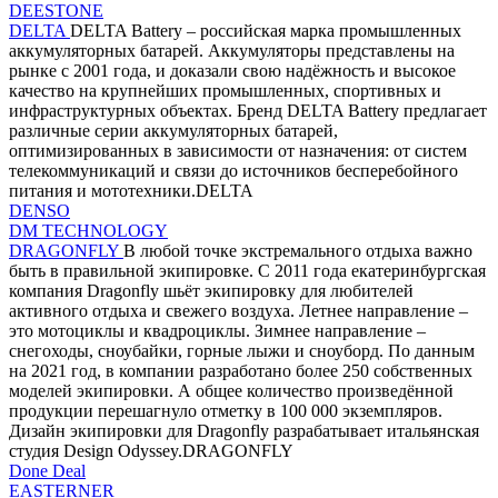
DEESTONE
DELTA
DELTA Battery – российская марка промышленных
аккумуляторных батарей. Аккумуляторы представлены на
рынке с 2001 года, и доказали свою надёжность и высокое
качество на крупнейших промышленных, спортивных и
инфраструктурных объектах. Бренд DELTA Battery предлагает
различные серии аккумуляторных батарей,
оптимизированных в зависимости от назначения: от систем
телекоммуникаций и связи до источников бесперебойного
питания и мототехники.DELTA
DENSO
DM TECHNOLOGY
DRAGONFLY
В любой точке экстремального отдыха важно
быть в правильной экипировке. С 2011 года екатеринбургская
компания Dragonfly шьёт экипировку для любителей
активного отдыха и свежего воздуха. Летнее направление –
это мотоциклы и квадроциклы. Зимнее направление –
снегоходы, сноубайки, горные лыжи и сноуборд. По данным
на 2021 год, в компании разработано более 250 собственных
моделей экипировки. А общее количество произведённой
продукции перешагнуло отметку в 100 000 экземпляров.
Дизайн экипировки для Dragonfly разрабатывает итальянская
студия Design Odyssey.DRAGONFLY
Done Deal
EASTERNER