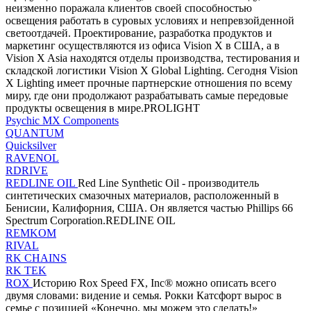
неизменно поражала клиентов своей способностью
освещения работать в суровых условиях и непревзойденной
светоотдачей. Проектирование, разработка продуктов и
маркетинг осуществляются из офиса Vision X в США, а в
Vision X Asia находятся отделы производства, тестирования и
складской логистики Vision X Global Lighting. Сегодня Vision
X Lighting имеет прочные партнерские отношения по всему
миру, где они продолжают разрабатывать самые передовые
продукты освещения в мире.PROLIGHT
Psychic MX Components
QUANTUM
Quicksilver
RAVENOL
RDRIVE
REDLINE OIL
Red Line Synthetic Oil - производитель
синтетических смазочных материалов, расположенный в
Бенисии, Калифорния, США. Он является частью Phillips 66
Spectrum Corporation.REDLINE OIL
REMKOM
RIVAL
RK CHAINS
RK TEK
ROX
Историю Rox Speed ​​FX, Inc® можно описать всего
двумя словами: видение и семья. Рокки Катсфорт вырос в
семье с позицией «Конечно, мы можем это сделать!»