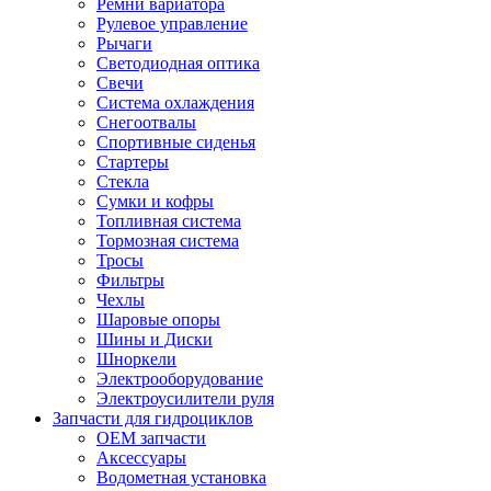
Ремни вариатора
Рулевое управление
Рычаги
Светодиодная оптика
Свечи
Система охлаждения
Снегоотвалы
Спортивные сиденья
Стартеры
Стекла
Сумки и кофры
Топливная система
Тормозная система
Тросы
Фильтры
Чехлы
Шаровые опоры
Шины и Диски
Шноркели
Электрооборудование
Электроусилители руля
Запчасти для гидроциклов
OEM запчасти
Аксессуары
Водометная установка