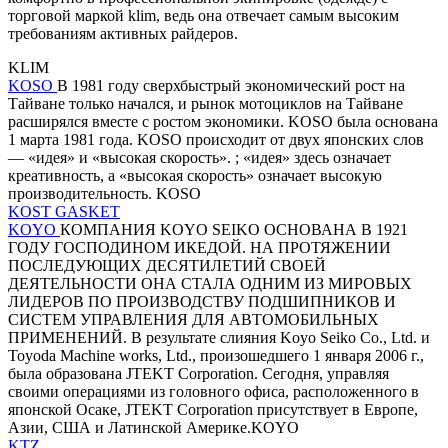
торговой маркой klim, ведь она отвечает самым высоким
требованиям активных райдеров.
KLIM
KOSO
В 1981 году сверхбыстрый экономический рост на
Тайване только начался, и рынок мотоциклов на Тайване
расширялся вместе с ростом экономики. KOSO была основана
1 марта 1981 года. KOSO происходит от двух японских слов
— «идея» и «высокая скорость». ; «идея» здесь означает
креативность, а «высокая скорость» означает высокую
производительность. KOSO
KOST GASKET
KOYO
КОМПАНИЯ KOYO SEIKO ОСНОВАНА В 1921
ГОДУ ГОСПОДИНОМ ИКЕДОЙ. НА ПРОТЯЖЕНИИ
ПОСЛЕДУЮЩИХ ДЕСЯТИЛЕТИЙ СВОЕЙ
ДЕЯТЕЛЬНОСТИ ОНА СТАЛА ОДНИМ ИЗ МИРОВЫХ
ЛИДЕРОВ ПО ПРОИЗВОДСТВУ ПОДШИПНИКОВ И
СИСТЕМ УПРАВЛЕНИЯ ДЛЯ АВТОМОБИЛЬНЫХ
ПРИМЕНЕНИЙ. В результате слияния Koyo Seiko Co., Ltd. и
Toyoda Machine works, Ltd., произошедшего 1 января 2006 г.,
была образована JTEKT Corporation. Сегодня, управляя
своими операциями из головного офиса, расположенного в
японской Осаке, JTEKT Corporation присутствует в Европе,
Азии, США и Латинской Америке.KOYO
KTZ