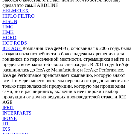
сделал это сам.HARDLINE
HELMETEX
HIFLO FILTRO
HISUN
HMG
HMK
HORD
HOT RODS
ICE AGE
Компания IceAgeMFG, основанная в 2005 году, была
создана из-за потребности в более надежных решениях для
гонщиков по пересеченной местности, стремящихся выйти за
пределы возможностей своих снегоходов. В 2011 году IceAge
расширилась до IceAge Manufacturing и IceAge Performance.
IceAge Performance представляет компанию, которую знают
все. По мере нашего роста мы перешли от предоставления не
только первоклассной продукции, которую мы производим
сами, но и расширились, включив в нее широкий выбор
продукции от других ведущих производителей отрасли.ICE
AGE
IFRIT
INTERPARTS
IPONE
ITP
IXS