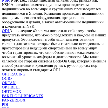
NSK
NSK Ltd., также известная на некоторых рынках как
NSK Automation, является крупным производителем
подшипников во всем мире и крупнейшим производителем
подшипников в Японии. Компания производит подшипники
для промышленного оборудования, прецизионное
оборудование и детали, а также автомобильные подшипники
и компоненты.NSK
ODI
За последние 40 лет мы посвятили себя тому, чтобы
предлагать лучшее, что можно предложить в каждом из наших
продуктов. Это включает в себя наши запатентованные
составы для захвата, которые были тщательно исследованы и
протестированы ведущими спортсменами по всему миру,
чтобы гарантировать, что они обеспечивают максимально
возможный уровень комфорта и долговечности. Мы также
являемся новаторами системы Lock-On Grip, которая изменила
способ установки и крепления ручек к рулю и до сих пор
остается мировым стандартом.ODI
OFT RACING
OGIO
OKTAN
OPTIBELT
ORTOVOX
PAKELO LUBRICANTS
PANZERBOX
PDI