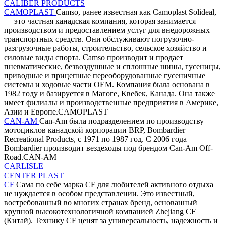
CALIBER PRODUCTS
CAMOPLAST
Camso, ранее известная как Camoplast Solideal,
— это частная канадская компания, которая занимается
производством и предоставлением услуг для внедорожных
транспортных средств. Они обслуживают погрузочно-
разгрузочные работы, строительство, сельское хозяйство и
силовые виды спорта. Camso производит и продает
пневматические, безвоздушные и сплошные шины, гусеницы,
приводные и прицепные переоборудованные гусеничные
системы и ходовые части OEM. Компания была основана в
1982 году и базируется в Магоге, Квебек, Канада. Она также
имеет филиалы и производственные предприятия в Америке,
Азии и Европе.CAMOPLAST
CAN-AM
Can-Am была подразделением по производству
мотоциклов канадской корпорации BRP, Bombardier
Recreational Products, с 1971 по 1987 год. С 2006 года
Bombardier производит вездеходы под брендом Can-Am Off-
Road.CAN-AM
CARLISLE
CENTER PLAST
CF
Сама по себе марка CF для любителей активного отдыха
не нуждается в особом представлении. Это известный,
востребованный во многих странах бренд, основанный
крупной высокотехнологичной компанией Zhejiang CF
(Китай). Технику CF ценят за универсальность, надежность и