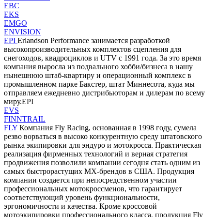
EBC
EKS
EMGO
ENVISION
EPI
Erlandson Performance занимается разработкой
высокопроизводительных комплектов сцепления для
снегоходов, квадроциклов и UTV с 1991 года. За это время
компания выросла из подвального хобби/бизнеса в нашу
нынешнюю штаб-квартиру и операционный комплекс в
промышленном парке Бакстер, штат Миннесота, куда мы
отправляем ежедневно дистрибьюторам и дилерам по всему
миру.EPI
EVS
FINNTRAIL
FLY
Компания Fly Racing, основанная в 1998 году, сумела
резво ворваться в высоко конкурентную среду штатовского
рынка экипировки для эндуро и мотокросса. Практическая
реализация фирменных технологий и верная стратегия
продвижения позволили компании сегодня стать одним из
самых быстрорастущих MX-брендов в США. Продукция
компании создается при непосредственном участии
профессиональных мотокроссменов, что гарантирует
соответствующий уровень функциональности,
эргономичности и качества. Кроме кроссовой
мотоэкипировки профессионального класса, продукция Fly