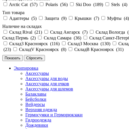
Arctic Cat (
57
)
Polaris (
56
)
Ski Doo (
189
)
Stels (
4
)
Тип товара
Адаптеры (
5
)
Защита (
9
)
Крышки (
7
)
Муфты (
4
Наличие на складах
Склад Rival (
21
)
Склад Ангарск (
7
)
Склад Вологда (
Склад Пермь (
2
)
Склад Самара (
36
)
Склад Санкт-Петер
Склад3 Красноярск (
116
)
Склад3 Москва (
130
)
Скла
(
23
)
СкладV Красноярск (
8
)
СкладВ Красноярск (
31
)
Экипировка
Аксессуары
Аксессуары для воды
Аксессуары для очков
Аксессуары для шлемов
Балаклавы
Бейсболки
Вейдерсы
Верхняя одежда
Гермосумки и Герморюкзаки
Гидроодежда
Дождевики