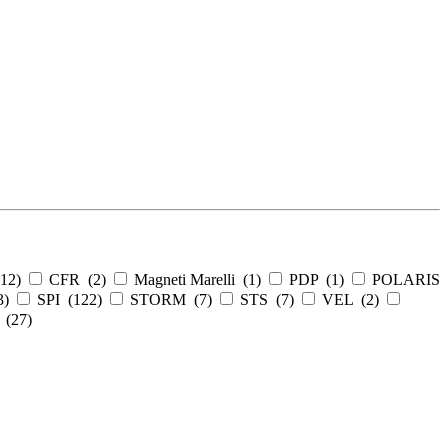
12
)
CFR (
2
)
Magneti Marelli (
1
)
PDP (
1
)
POLARIS
3
)
SPI (
122
)
STORM (
7
)
STS (
7
)
VEL (
2
)
 (
27
)