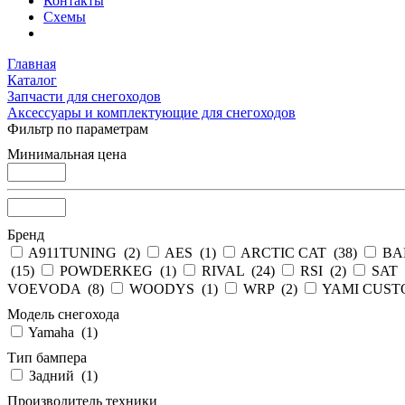
Контакты
Схемы
Главная
Каталог
Запчасти для снегоходов
Аксессуары и комплектующие для снегоходов
Фильтр по параметрам
Минимальная цена
Бренд
A911TUNING (
2
)
AES (
1
)
ARCTIC CAT (
38
)
BA
(
15
)
POWDERKEG (
1
)
RIVAL (
24
)
RSI (
2
)
SAT 
VOEVODA (
8
)
WOODYS (
1
)
WRP (
2
)
YAMI CUST
Модель снегохода
Yamaha (
1
)
Тип бампера
Задний (
1
)
Производитель техники