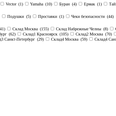
Vector (
1
)
Yamaha (
10
)
Буран (
4
)
Ермак (
1
)
Тай
)
Подушки (
5
)
Проставки (
1
)
Чеки безопасности (
44
)
41
)
Склад Москва (
155
)
Склад Набрежные Челны (
8
)
бург (
62
)
Склад1 Красноярск (
105
)
Склад2 Москва (
70
)
д3 Санкт-Петербург (
29
)
Склад4 Москва (
59
)
Склад4 Сан