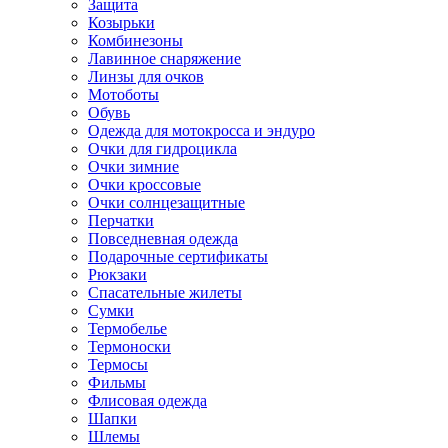
Защита
Козырьки
Комбинезоны
Лавинное снаряжение
Линзы для очков
Мотоботы
Обувь
Одежда для мотокросса и эндуро
Очки для гидроцикла
Очки зимние
Очки кроссовые
Очки солнцезащитные
Перчатки
Повседневная одежда
Подарочные сертификаты
Рюкзаки
Спасательные жилеты
Сумки
Термобелье
Термоноски
Термосы
Фильмы
Флисовая одежда
Шапки
Шлемы