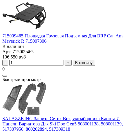
715009465 Площадка Грузовая Подъемная Для BRP Can Am
Maverick R 715007306
В наличии
Арт: 715009465
196 550 руб
В корзину
0
Быстрый просмотр
SALAZZKING Защита Сеток Воздухозаборника Капота И
Панели Вариатора Для Ski Doo Gen5 508001138, 508001139,
517307956, 860202894, 517309318