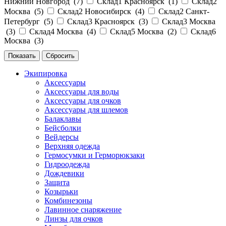
Нижний Новгород (
7
)
Склад1 Красноярск (
1
)
Склад2
Москва (
5
)
Склад2 Новосибирск (
4
)
Склад2 Санкт-
Петербург (
5
)
Склад3 Красноярск (
3
)
Склад3 Москва
(
3
)
Склад4 Москва (
4
)
Склад5 Москва (
2
)
Склад6
Москва (
3
)
Экипировка
Аксессуары
Аксессуары для воды
Аксессуары для очков
Аксессуары для шлемов
Балаклавы
Бейсболки
Вейдерсы
Верхняя одежда
Гермосумки и Герморюкзаки
Гидроодежда
Дождевики
Защита
Козырьки
Комбинезоны
Лавинное снаряжение
Линзы для очков