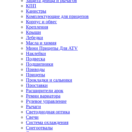
Защита днища и рычагов
КПП
Канистры
Комплектующие для прицепов
Корпус и обвес
Крепления
Крыши
Лебедки
Масла и химия
Мини Прицепы Для ATV
Наклейки
Подвеска
Подшипники
Приводы
Прицепы
Прокладки и сальники
Проставки
Расширители арок
Ремни вариатора
Рулевое управление
Рычаги
Светодиодная оптика
Свечи
Система охлаждения
Снегоотвалы