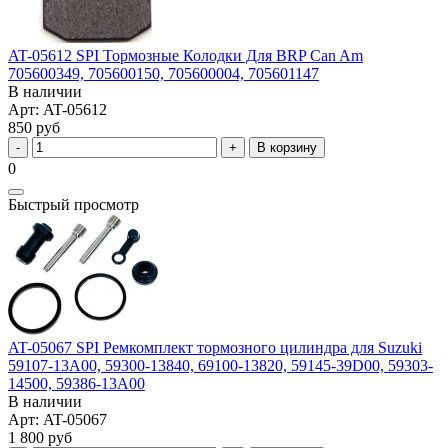
AT-05612 SPI Тормозные Колодки Для BRP Can Am
705600349, 705600150, 705600004, 705601147
В наличии
Арт: AT-05612
850 руб
В корзину
0
Быстрый просмотр
AT-05067 SPI Ремкомплект тормозного цилиндра для Suzuki
59107-13A00, 59300-13840, 69100-13820, 59145-39D00, 59303-
14500, 59386-13A00
В наличии
Арт: AT-05067
1 800 руб