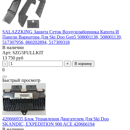
SALAZZKING Защита Сеток Воздухозаборника Капота И
Панели Вариатора Для Ski Doo Gen5 508001138, 508001139,
517307956, 860202894, 517309318
В наличии
Арт: SZG5FULLKIT
13 750 руб
В корзину
0
Быстрый просмотр
420666935 Блок Управления Двигателем Для Ski Doo
SKANDIC, EXPEDITION 900 ACE 420666194
В наличии