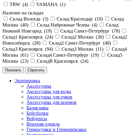
TRW (
4
)
YAMAHA (
1
)
Наличие на складах
Склад Вологда (
3
)
Склад Краснодар (
10
)
Склад
Москва (
40
)
Склад Набрежные Челны (
4
)
Склад
Нижний Новгород (
19
)
Склад Санкт-Петербург (
78
)
Склад1 Красноярск (
24
)
Склад2 Москва (
30
)
Склад2
Новосибирск (
28
)
Склад2 Санкт-Петербург (
48
)
Склад3 Красноярск (
94
)
Склад3 Москва (
11
)
Склад4
Москва (
61
)
Склад4 Санкт-Петербург (
19
)
Склад5
Москва (
23
)
СкладВ Красноярск (
24
)
Экипировка
Аксессуары
Аксессуары для воды
Аксессуары для очков
Аксессуары для шлемов
Балаклавы
Бейсболки
Вейдерсы
Верхняя одежда
Гермосумки и Герморюкзаки
Гидроодежда