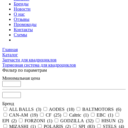
Бренды
Новости
О нас
Отзывы
Промокоды
Контакты
Схемы
Главная
Каталог
Запчасти для квадроциклов
Тормозная система для квадроциклов
Фильтр по параметрам
Минимальная цена
Бренд
ALL BALLS (
3
)
AODES (
18
)
BALTMOTORS (
6
)
CAN-AM (
19
)
CF (
25
)
Caltric (
1
)
EBC (
1
)
EPI (
2
)
FORZONI (
1
)
GODZILLA (
32
)
HISUN (
2
)
MIZASHI (
1
)
POLARIS (
2
)
SPI (
83
)
STELS (
4
)