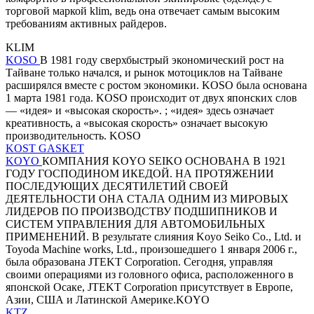
торговой маркой klim, ведь она отвечает самым высоким
требованиям активных райдеров.
KLIM
KOSO
В 1981 году сверхбыстрый экономический рост на
Тайване только начался, и рынок мотоциклов на Тайване
расширялся вместе с ростом экономики. KOSO была основана
1 марта 1981 года. KOSO происходит от двух японских слов
— «идея» и «высокая скорость». ; «идея» здесь означает
креативность, а «высокая скорость» означает высокую
производительность. KOSO
KOST GASKET
KOYO
КОМПАНИЯ KOYO SEIKO ОСНОВАНА В 1921
ГОДУ ГОСПОДИНОМ ИКЕДОЙ. НА ПРОТЯЖЕНИИ
ПОСЛЕДУЮЩИХ ДЕСЯТИЛЕТИЙ СВОЕЙ
ДЕЯТЕЛЬНОСТИ ОНА СТАЛА ОДНИМ ИЗ МИРОВЫХ
ЛИДЕРОВ ПО ПРОИЗВОДСТВУ ПОДШИПНИКОВ И
СИСТЕМ УПРАВЛЕНИЯ ДЛЯ АВТОМОБИЛЬНЫХ
ПРИМЕНЕНИЙ. В результате слияния Koyo Seiko Co., Ltd. и
Toyoda Machine works, Ltd., произошедшего 1 января 2006 г.,
была образована JTEKT Corporation. Сегодня, управляя
своими операциями из головного офиса, расположенного в
японской Осаке, JTEKT Corporation присутствует в Европе,
Азии, США и Латинской Америке.KOYO
KTZ