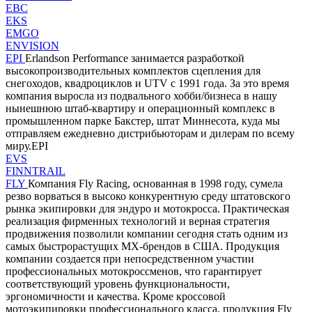
EBC
EKS
EMGO
ENVISION
EPI
Erlandson Performance занимается разработкой
высокопроизводительных комплектов сцепления для
снегоходов, квадроциклов и UTV с 1991 года. За это время
компания выросла из подвального хобби/бизнеса в нашу
нынешнюю штаб-квартиру и операционный комплекс в
промышленном парке Бакстер, штат Миннесота, куда мы
отправляем ежедневно дистрибьюторам и дилерам по всему
миру.EPI
EVS
FINNTRAIL
FLY
Компания Fly Racing, основанная в 1998 году, сумела
резво ворваться в высоко конкурентную среду штатовского
рынка экипировки для эндуро и мотокросса. Практическая
реализация фирменных технологий и верная стратегия
продвижения позволили компании сегодня стать одним из
самых быстрорастущих MX-брендов в США. Продукция
компании создается при непосредственном участии
профессиональных мотокроссменов, что гарантирует
соответствующий уровень функциональности,
эргономичности и качества. Кроме кроссовой
мотоэкипировки профессионального класса, продукция Fly