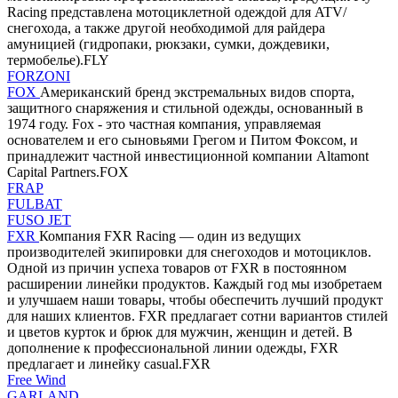
Racing представлена мотоциклетной одеждой для ATV/
снегохода, а также другой необходимой для райдера
амуницией (гидропаки, рюкзаки, сумки, дождевики,
термобелье).FLY
FORZONI
FOX
Американский бренд экстремальных видов спорта,
защитного снаряжения и стильной одежды, основанный в
1974 году. Fox - это частная компания, управляемая
основателем и его сыновьями Грегом и Питом Фоксом, и
принадлежит частной инвестиционной компании Altamont
Capital Partners.FOX
FRAP
FULBAT
FUSO JET
FXR
Компания FXR Racing — один из ведущих
производителей экипировки для снегоходов и мотоциклов.
Одной из причин успеха товаров от FXR в постоянном
расширении линейки продуктов. Каждый год мы изобретаем
и улучшаем наши товары, чтобы обеспечить лучший продукт
для наших клиентов. FXR предлагает сотни вариантов стилей
и цветов курток и брюк для мужчин, женщин и детей. В
дополнение к профессиональной линии одежды, FXR
предлагает и линейку casual.FXR
Free Wind
GARLAND