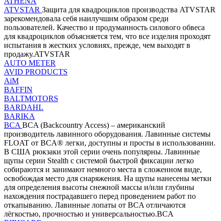
ATHENA
ATVSTAR
Защита для квадроциклов производства ATVSTAR
зарекомендовала себя наилучшим образом среди
пользователей. Качество и продуманность силового обвеса
для квадроциклов объясняется тем, что все изделия проходят
испытания в жестких условиях, прежде, чем выходят в
продажу.ATVSTAR
AUTO METER
AVID PRODUCTS
AiM
BAFFIN
BALTMOTORS
BARDAHL
BARIKA
BCA
BCA (Backcountry Access) – американский
производитель лавинного оборудования. Лавинные системы
FLOAT от BCA® легки, доступны и просты в использовании.
В США рюкзаки этой серии очень популярны. Лавинные
щупы серии Stealth с системой быстрой фиксации легко
собираются и занимают немного места в сложенном виде,
освобождая место для снаряжения. На щупы нанесены метки
для определения высоты снежной массы и/или глубины
нахождения пострадавшего перед проведением работ по
откапыванию. Лавинные лопаты от BCA отличаются
лёгкостью, прочностью и универсальностью.BCA