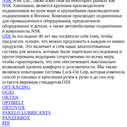
NSK
NSK Ltd., также известная на некоторых рынках как
NSK Automation, является крупным производителем
подшипников во всем мире и крупнейшим производителем
подшипников в Японии. Компания производит подшипники
для промышленного оборудования, прецизионное
оборудование и детали, а также автомобильные подшипники
и компоненты.NSK
ODI
За последние 40 лет мы посвятили себя тому, чтобы
предлагать лучшее, что можно предложить в каждом из наших
продуктов. Это включает в себя наши запатентованные
составы для захвата, которые были тщательно исследованы и
протестированы ведущими спортсменами по всему миру,
чтобы гарантировать, что они обеспечивают максимально
возможный уровень комфорта и долговечности. Мы также
являемся новаторами системы Lock-On Grip, которая изменила
способ установки и крепления ручек к рулю и до сих пор
остается мировым стандартом.ODI
OFT RACING
OGIO
OKTAN
OPTIBELT
ORTOVOX
PAKELO LUBRICANTS
PANZERBOX
PDI