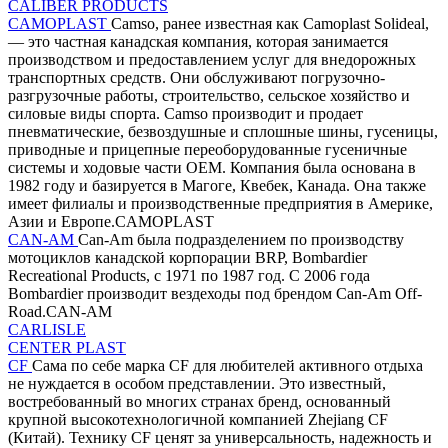
CALIBER PRODUCTS
CAMOPLAST
Camso, ранее известная как Camoplast Solideal,
— это частная канадская компания, которая занимается
производством и предоставлением услуг для внедорожных
транспортных средств. Они обслуживают погрузочно-
разгрузочные работы, строительство, сельское хозяйство и
силовые виды спорта. Camso производит и продает
пневматические, безвоздушные и сплошные шины, гусеницы,
приводные и прицепные переоборудованные гусеничные
системы и ходовые части OEM. Компания была основана в
1982 году и базируется в Магоге, Квебек, Канада. Она также
имеет филиалы и производственные предприятия в Америке,
Азии и Европе.CAMOPLAST
CAN-AM
Can-Am была подразделением по производству
мотоциклов канадской корпорации BRP, Bombardier
Recreational Products, с 1971 по 1987 год. С 2006 года
Bombardier производит вездеходы под брендом Can-Am Off-
Road.CAN-AM
CARLISLE
CENTER PLAST
CF
Сама по себе марка CF для любителей активного отдыха
не нуждается в особом представлении. Это известный,
востребованный во многих странах бренд, основанный
крупной высокотехнологичной компанией Zhejiang CF
(Китай). Технику CF ценят за универсальность, надежность и