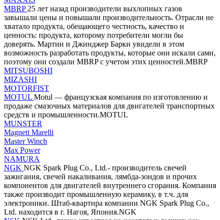
MBRP
25 лет назад производители выхлопных газов
завышали цены и повышали производительность. Отрасли не
хватало продукта, обещающего честность, качество и
ценность: продукта, которому потребители могли бы
доверять. Мартин и Джинджер Барки увидели в этом
возможность разработать продукты, которые они искали сами,
поэтому они создали MBRP с учетом этих ценностей.MBRP
MITSUBOSHI
MIZASHI
MOTORFIST
MOTUL
Motul — французская компания по изготовлению и
продаже смазочных материалов для двигателей транспортных
средств и промышленности.MOTUL
MUNSTER
Magneti Marelli
Master Winch
Max Power
NAMURA
NGK
NGK Spark Plug Co., Ltd.- производитель свечей
зажигания, свечей накаливания, лямбда-зондов и прочих
компонентов для двигателей внутреннего сгорания. Компания
также производит промышленную керамику, в т.ч. для
электроники. Штаб-квартира компании NGK Spark Plug Co.,
Ltd. находится в г. Нагоя, Япония.NGK