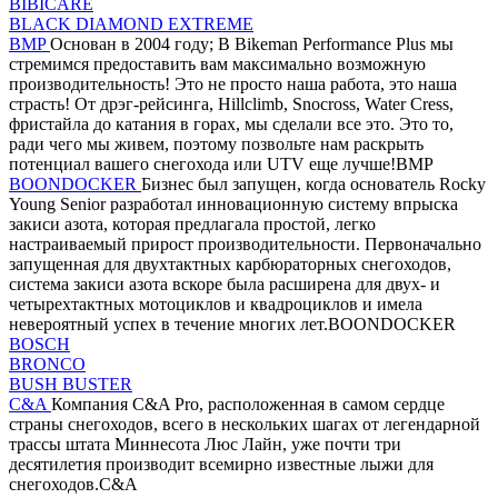
BIBICARE
BLACK DIAMOND EXTREME
BMP
Основан в 2004 году; В Bikeman Performance Plus мы
стремимся предоставить вам максимально возможную
производительность! Это не просто наша работа, это наша
страсть! От дрэг-рейсинга, Hillclimb, Snocross, Water Cress,
фристайла до катания в горах, мы сделали все это. Это то,
ради чего мы живем, поэтому позвольте нам раскрыть
потенциал вашего снегохода или UTV еще лучше!BMP
BOONDOCKER
Бизнес был запущен, когда основатель Rocky
Young Senior разработал инновационную систему впрыска
закиси азота, которая предлагала простой, легко
настраиваемый прирост производительности. Первоначально
запущенная для двухтактных карбюраторных снегоходов,
система закиси азота вскоре была расширена для двух- и
четырехтактных мотоциклов и квадроциклов и имела
невероятный успех в течение многих лет.BOONDOCKER
BOSCH
BRONCO
BUSH BUSTER
C&A
Компания C&A Pro, расположенная в самом сердце
страны снегоходов, всего в нескольких шагах от легендарной
трассы штата Миннесота Люс Лайн, уже почти три
десятилетия производит всемирно известные лыжи для
снегоходов.C&A