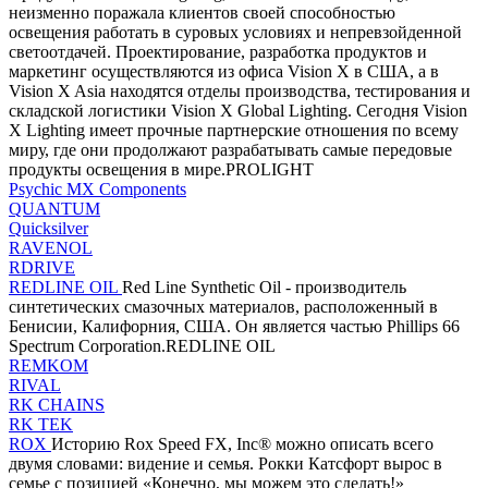
неизменно поражала клиентов своей способностью
освещения работать в суровых условиях и непревзойденной
светоотдачей. Проектирование, разработка продуктов и
маркетинг осуществляются из офиса Vision X в США, а в
Vision X Asia находятся отделы производства, тестирования и
складской логистики Vision X Global Lighting. Сегодня Vision
X Lighting имеет прочные партнерские отношения по всему
миру, где они продолжают разрабатывать самые передовые
продукты освещения в мире.PROLIGHT
Psychic MX Components
QUANTUM
Quicksilver
RAVENOL
RDRIVE
REDLINE OIL
Red Line Synthetic Oil - производитель
синтетических смазочных материалов, расположенный в
Бенисии, Калифорния, США. Он является частью Phillips 66
Spectrum Corporation.REDLINE OIL
REMKOM
RIVAL
RK CHAINS
RK TEK
ROX
Историю Rox Speed ​​FX, Inc® можно описать всего
двумя словами: видение и семья. Рокки Катсфорт вырос в
семье с позицией «Конечно, мы можем это сделать!»