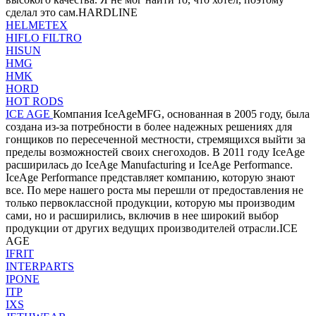
сделал это сам.HARDLINE
HELMETEX
HIFLO FILTRO
HISUN
HMG
HMK
HORD
HOT RODS
ICE AGE
Компания IceAgeMFG, основанная в 2005 году, была
создана из-за потребности в более надежных решениях для
гонщиков по пересеченной местности, стремящихся выйти за
пределы возможностей своих снегоходов. В 2011 году IceAge
расширилась до IceAge Manufacturing и IceAge Performance.
IceAge Performance представляет компанию, которую знают
все. По мере нашего роста мы перешли от предоставления не
только первоклассной продукции, которую мы производим
сами, но и расширились, включив в нее широкий выбор
продукции от других ведущих производителей отрасли.ICE
AGE
IFRIT
INTERPARTS
IPONE
ITP
IXS