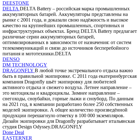
DEESTONE
DELTA
DELTA Battery – российская марка промышленных
аккумуляторных батарей. Аккумуляторы представлены на
рынке с 2001 года, и доказали свою надёжность и высокое
качество на крупнейших промышленных, спортивных и
инфраструктурных объектах. Бренд DELTA Battery предлагает
различные серии аккумуляторных батарей,
оптимизированных в зависимости от назначения: от систем
телекоммуникаций и связи до источников бесперебойного
питания и мототехники.DELTA
DENSO
DM TECHNOLOGY
DRAGONFLY
В любой точке экстремального отдыха важно
быть в правильной экипировке. С 2011 года екатеринбургская
компания Dragonfly шьёт экипировку для любителей
активного отдыха и свежего воздуха. Летнее направление –
это мотоциклы и квадроциклы. Зимнее направление –
снегоходы, сноубайки, горные лыжи и сноуборд. По данным
на 2021 год, в компании разработано более 250 собственных
моделей экипировки. А общее количество произведённой
продукции перешагнуло отметку в 100 000 экземпляров.
Дизайн экипировки для Dragonfly разрабатывает итальянская
студия Design Odyssey.DRAGONFLY
Done Deal
EASTERNER