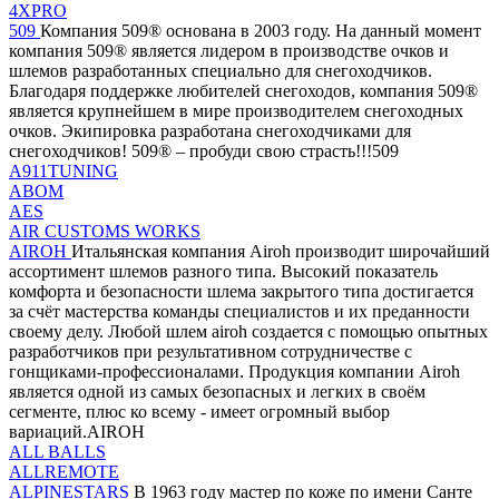
4XPRO
509
Компания 509® основана в 2003 году. На данный момент
компания 509® является лидером в производстве очков и
шлемов разработанных специально для снегоходчиков.
Благодаря поддержке любителей снегоходов, компания 509®
является крупнейшем в мире производителем снегоходных
очков. Экипировка разработана снегоходчиками для
снегоходчиков! 509® – пробуди свою страсть!!!509
A911TUNING
ABOM
AES
AIR CUSTOMS WORKS
AIROH
Итальянская компания Airoh производит широчайший
ассортимент шлемов разного типа. Высокий показатель
комфорта и безопасности шлема закрытого типа достигается
за счёт мастерства команды специалистов и их преданности
своему делу. Любой шлем airoh создается с помощью опытных
разработчиков при результативном сотрудничестве с
гонщиками-профессионалами. Продукция компании Airoh
является одной из самых безопасных и легких в своём
сегменте, плюс ко всему - имеет огромный выбор
вариаций.AIROH
ALL BALLS
ALLREMOTE
ALPINESTARS
В 1963 году мастер по коже по имени Санте