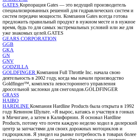
GATES
Корпорация Gates — это ведущий производитель
специализированных решений для гидравлических систем и
систем передачи мощности. Компания Gates всегда готова
предложить правильный продукт в нужном месте и в нужное
время, будь то для самых экстремальных условий или же для
уже знакомых целей.GATES
GEARS CORPORATION
GGB
GKA
GN
GNV
GODZILLA
GOLDFINGER
Компания Full Throttle Inc. начала свою
деятельность в 2002 году, когда мы начали производство
Goldfinger™, комплекта левостороннего управления
дроссельной заслонки для снегоходов.GOLDFINGER
GRASS
HAIBO
HARDLINE
Компания Hardline Products была открыта в 1992
году Кевином Шульте. «Я вырос, катаясь и участвуя в гонках
в Мичигане, а затем в Калифорнии. Я основал Hardline
Products, потому что почти каждую неделю ходил в дилерский
центр за запчастями для своих дорожных мотоциклов и
гидроциклов. Я увидел на рынке потребность в товарах более
высокого качества. Я не мог найти то, что хотел, поэтому