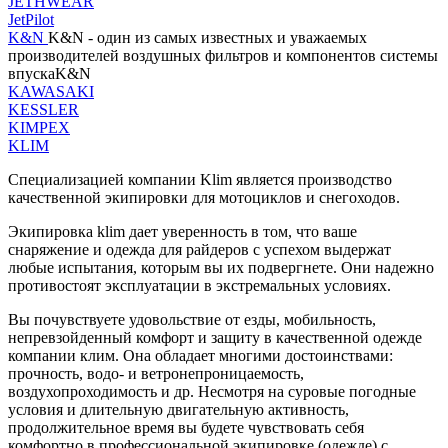
JETHWEAR
JetPilot
K&N
K&N - один из самых известных и уважаемых
производителей воздушных фильтров и компонентов системы
впускаK&N
KAWASAKI
KESSLER
KIMPEX
KLIM
Специализацией компании Klim является производство
качественной экипировки для мотоциклов и снегоходов.
Экипировка klim дает уверенность в том, что ваше
снаряжение и одежда для райдеров с успехом выдержат
любые испытания, которым вы их подвергнете. Они надежно
противостоят эксплуатации в экстремальных условиях.
Вы почувствуете удовольствие от езды, мобильность,
непревзойденный комфорт и защиту в качественной одежде
компании клим. Она обладает многими достоинствами:
прочность, водо- и ветронепроницаемость,
воздухопроходимость и др. Несмотря на суровые погодные
условия и длительную двигательную активность,
продолжительное время вы будете чувствовать себя
комфортно в профессиональной экипировке (одежде) с