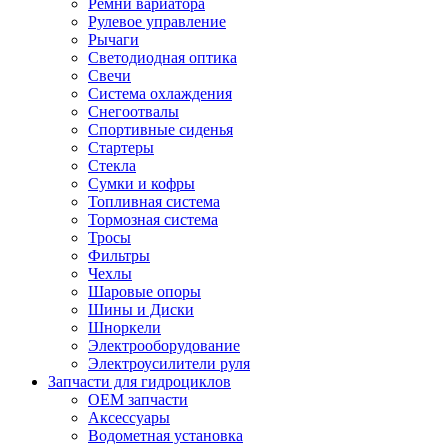
Ремни вариатора
Рулевое управление
Рычаги
Светодиодная оптика
Свечи
Система охлаждения
Снегоотвалы
Спортивные сиденья
Стартеры
Стекла
Сумки и кофры
Топливная система
Тормозная система
Тросы
Фильтры
Чехлы
Шаровые опоры
Шины и Диски
Шноркели
Электрооборудование
Электроусилители руля
Запчасти для гидроциклов
OEM запчасти
Аксессуары
Водометная установка