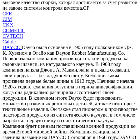
высокое качество сборки, которая достигается за счет развитой
на заводе системы контроля качества.CF
CFR
CIM
CKX
COMETIC
CVTECH
Caltric
DAYCO
Dayco была основана в 1905 году полковником Дж.
К. Хувеном в Огайо как Dayton Rubber Manufacturing Co.
Первоначально компания производила такие продукты, как
садовые шланги, из натурального каучука. В 1908 году
компания наняла Джона А. Макмиллана и начала создавать
свой продукт — безвоздушную шину. Компания также
произвела первые белые шины в 1913 году. Начиная с начала
1920-х годов, компания вступила в период диверсификации,
когда она радикально расширила ассортимент своей
продукции. В конечном итоге Dayco будет производить
множество различных резиновых деталей, а также некоторые
текстильные изделия. Он также стал пионером в производстве
некоторых продуктов из синтетического каучука, в том числе
разработал первую шину из синтетического каучука.
Компания будет ценным поставщиком военной продукции во
время Второй мировой войны. Компания официально
сменила название на DAYCO Corporation в 1960 году.DAYCO