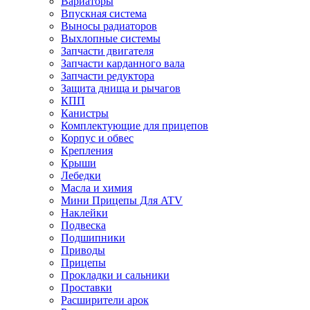
Вариаторы
Впускная система
Выносы радиаторов
Выхлопные системы
Запчасти двигателя
Запчасти карданного вала
Запчасти редуктора
Защита днища и рычагов
КПП
Канистры
Комплектующие для прицепов
Корпус и обвес
Крепления
Крыши
Лебедки
Масла и химия
Мини Прицепы Для ATV
Наклейки
Подвеска
Подшипники
Приводы
Прицепы
Прокладки и сальники
Проставки
Расширители арок