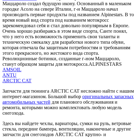
Маццароло создал будущую икону. Основанный в маленьком
городке Асоло на севере Италии, г-н Маццароло начал
производить первые продукты под названием Alpinestars. В то
время новый вид спорта под названием мотокросс
зарекомендовал себя и стал довольно популярным в Европе.
Очень хорошо разбираясь в этом виде спорта, Санте понял,
что у него есть возможность применить свои таланты и
техническую смекалку для разработки нового типа обуви,
которая отвечала бы защитным потребностям и требованиям
этого прекрасного, но жестокого вида спорта.
Революционные ботинки, созданные г-ном Маццароло,
станут образцом защиты для мотокросса.ALPINESTARS
AMSOIL
ANTU
ARCTIC CAT
Запчасти для тюнинга ARCTIC CAT несложно найти с нашим
интернет-магазином. Большой выбор
оригинальных запасных
автомобильных частей
для планового обслуживания и
ремонта, которыми можно комплектовать любую модель
снегохода.
Здесь вы найдете чехлы, вариаторы, сумки на руль, ветровые
стекла, передние бампера, вентиляции, наконечные и другие
запчасти для снегоходов ARCTIC CAT крупно- и