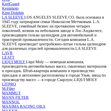
KeelGuard
Kemimoto
King Dolphin
LA SLEEVE
LOS ANGELES SLEEVE CO. была основана в
1945 году патриархом семьи Николасом Метчковым. L.A.
SLEEVE, семейный бизнес на протяжении четырех
поколений, возник на небольшом заводе в Лос-Анджелесе,
производящем гильзы цилиндров для автомобильной и
тракторной промышленности. Сегодня компания L.A.
SLEEVE производит центробежно-литые гильзы цилиндров
для различных отраслей промышленности.LA SLEEVE
LAVR
LEATT
LIQUI MOLY
Liqui Moly — немецкая компания,
производитель автомобильных масел, смазочных материалов
и присадок. Штаб-квартира компании и производство
присадок и автохимии расположены в городе Ульм, завод по
производству масел — в городе Саарлуис.LIQUI MOLY
LITPRO
M-Filter
MAMMUT
MANN FILTER
MANNOL
MAXIMA RACING OILS
MAXXIS