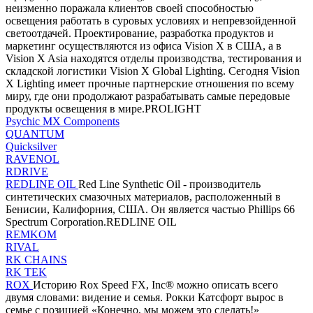
неизменно поражала клиентов своей способностью
освещения работать в суровых условиях и непревзойденной
светоотдачей. Проектирование, разработка продуктов и
маркетинг осуществляются из офиса Vision X в США, а в
Vision X Asia находятся отделы производства, тестирования и
складской логистики Vision X Global Lighting. Сегодня Vision
X Lighting имеет прочные партнерские отношения по всему
миру, где они продолжают разрабатывать самые передовые
продукты освещения в мире.PROLIGHT
Psychic MX Components
QUANTUM
Quicksilver
RAVENOL
RDRIVE
REDLINE OIL
Red Line Synthetic Oil - производитель
синтетических смазочных материалов, расположенный в
Бенисии, Калифорния, США. Он является частью Phillips 66
Spectrum Corporation.REDLINE OIL
REMKOM
RIVAL
RK CHAINS
RK TEK
ROX
Историю Rox Speed ​​FX, Inc® можно описать всего
двумя словами: видение и семья. Рокки Катсфорт вырос в
семье с позицией «Конечно, мы можем это сделать!»