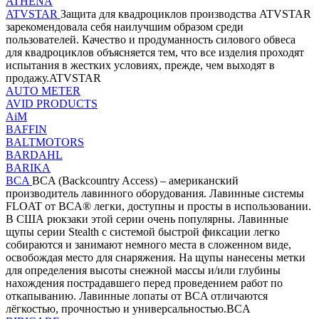
ATHENA
ATVSTAR
Защита для квадроциклов производства ATVSTAR
зарекомендовала себя наилучшим образом среди
пользователей. Качество и продуманность силового обвеса
для квадроциклов объясняется тем, что все изделия проходят
испытания в жестких условиях, прежде, чем выходят в
продажу.ATVSTAR
AUTO METER
AVID PRODUCTS
AiM
BAFFIN
BALTMOTORS
BARDAHL
BARIKA
BCA
BCA (Backcountry Access) – американский
производитель лавинного оборудования. Лавинные системы
FLOAT от BCA® легки, доступны и просты в использовании.
В США рюкзаки этой серии очень популярны. Лавинные
щупы серии Stealth с системой быстрой фиксации легко
собираются и занимают немного места в сложенном виде,
освобождая место для снаряжения. На щупы нанесены метки
для определения высоты снежной массы и/или глубины
нахождения пострадавшего перед проведением работ по
откапыванию. Лавинные лопаты от BCA отличаются
лёгкостью, прочностью и универсальностью.BCA