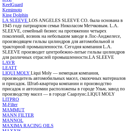
KeelGuard
Kemimoto
King Dolphin
LA SLEEVE
LOS ANGELES SLEEVE CO. была основана в
1945 году патриархом семьи Николасом Метчковым. L.A.
SLEEVE, семейный бизнес на протяжении четырех
поколений, возник на небольшом заводе в Лос-Анджелесе,
производящем гильзы цилиндров для автомобильной и
тракторной промышленности. Сегодня компания L.A.
SLEEVE производит центробежно-литые гильзы цилиндров
для различных отраслей промышленности.LA SLEEVE
LAVR
LEATT
LIQUI MOLY
Liqui Moly — немецкая компания,
производитель автомобильных масел, смазочных материалов
и присадок. Штаб-квартира компании и производство
присадок и автохимии расположены в городе Ульм, завод по
производству масел — в городе Саарлуис.LIQUI MOLY
LITPRO
M-Filter
MAMMUT
MANN FILTER
MANNOL
MAXIMA RACING OILS
MAXXIS