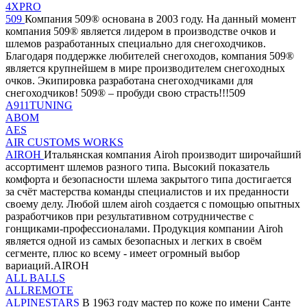
4XPRO
509
Компания 509® основана в 2003 году. На данный момент
компания 509® является лидером в производстве очков и
шлемов разработанных специально для снегоходчиков.
Благодаря поддержке любителей снегоходов, компания 509®
является крупнейшем в мире производителем снегоходных
очков. Экипировка разработана снегоходчиками для
снегоходчиков! 509® – пробуди свою страсть!!!509
A911TUNING
ABOM
AES
AIR CUSTOMS WORKS
AIROH
Итальянская компания Airoh производит широчайший
ассортимент шлемов разного типа. Высокий показатель
комфорта и безопасности шлема закрытого типа достигается
за счёт мастерства команды специалистов и их преданности
своему делу. Любой шлем airoh создается с помощью опытных
разработчиков при результативном сотрудничестве с
гонщиками-профессионалами. Продукция компании Airoh
является одной из самых безопасных и легких в своём
сегменте, плюс ко всему - имеет огромный выбор
вариаций.AIROH
ALL BALLS
ALLREMOTE
ALPINESTARS
В 1963 году мастер по коже по имени Санте