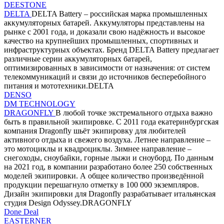
DEESTONE
DELTA
DELTA Battery – российская марка промышленных
аккумуляторных батарей. Аккумуляторы представлены на
рынке с 2001 года, и доказали свою надёжность и высокое
качество на крупнейших промышленных, спортивных и
инфраструктурных объектах. Бренд DELTA Battery предлагает
различные серии аккумуляторных батарей,
оптимизированных в зависимости от назначения: от систем
телекоммуникаций и связи до источников бесперебойного
питания и мототехники.DELTA
DENSO
DM TECHNOLOGY
DRAGONFLY
В любой точке экстремального отдыха важно
быть в правильной экипировке. С 2011 года екатеринбургская
компания Dragonfly шьёт экипировку для любителей
активного отдыха и свежего воздуха. Летнее направление –
это мотоциклы и квадроциклы. Зимнее направление –
снегоходы, сноубайки, горные лыжи и сноуборд. По данным
на 2021 год, в компании разработано более 250 собственных
моделей экипировки. А общее количество произведённой
продукции перешагнуло отметку в 100 000 экземпляров.
Дизайн экипировки для Dragonfly разрабатывает итальянская
студия Design Odyssey.DRAGONFLY
Done Deal
EASTERNER