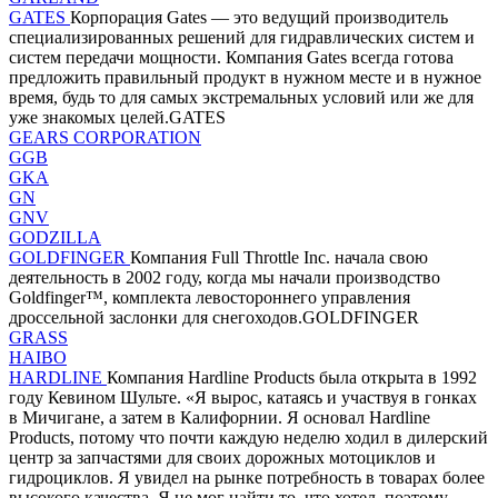
GATES
Корпорация Gates — это ведущий производитель
специализированных решений для гидравлических систем и
систем передачи мощности. Компания Gates всегда готова
предложить правильный продукт в нужном месте и в нужное
время, будь то для самых экстремальных условий или же для
уже знакомых целей.GATES
GEARS CORPORATION
GGB
GKA
GN
GNV
GODZILLA
GOLDFINGER
Компания Full Throttle Inc. начала свою
деятельность в 2002 году, когда мы начали производство
Goldfinger™, комплекта левостороннего управления
дроссельной заслонки для снегоходов.GOLDFINGER
GRASS
HAIBO
HARDLINE
Компания Hardline Products была открыта в 1992
году Кевином Шульте. «Я вырос, катаясь и участвуя в гонках
в Мичигане, а затем в Калифорнии. Я основал Hardline
Products, потому что почти каждую неделю ходил в дилерский
центр за запчастями для своих дорожных мотоциклов и
гидроциклов. Я увидел на рынке потребность в товарах более
высокого качества. Я не мог найти то, что хотел, поэтому