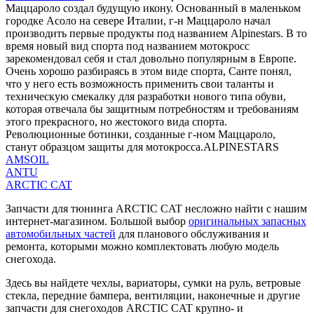
Маццароло создал будущую икону. Основанный в маленьком
городке Асоло на севере Италии, г-н Маццароло начал
производить первые продукты под названием Alpinestars. В то
время новый вид спорта под названием мотокросс
зарекомендовал себя и стал довольно популярным в Европе.
Очень хорошо разбираясь в этом виде спорта, Санте понял,
что у него есть возможность применить свои таланты и
техническую смекалку для разработки нового типа обуви,
которая отвечала бы защитным потребностям и требованиям
этого прекрасного, но жестокого вида спорта.
Революционные ботинки, созданные г-ном Маццароло,
станут образцом защиты для мотокросса.ALPINESTARS
AMSOIL
ANTU
ARCTIC CAT
Запчасти для тюнинга ARCTIC CAT несложно найти с нашим
интернет-магазином. Большой выбор
оригинальных запасных
автомобильных частей
для планового обслуживания и
ремонта, которыми можно комплектовать любую модель
снегохода.
Здесь вы найдете чехлы, вариаторы, сумки на руль, ветровые
стекла, передние бампера, вентиляции, наконечные и другие
запчасти для снегоходов ARCTIC CAT крупно- и