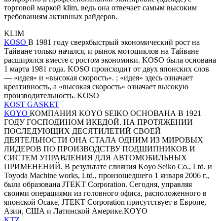
торговой маркой klim, ведь она отвечает самым высоким
требованиям активных райдеров.
KLIM
KOSO
В 1981 году сверхбыстрый экономический рост на
Тайване только начался, и рынок мотоциклов на Тайване
расширялся вместе с ростом экономики. KOSO была основана
1 марта 1981 года. KOSO происходит от двух японских слов
— «идея» и «высокая скорость». ; «идея» здесь означает
креативность, а «высокая скорость» означает высокую
производительность. KOSO
KOST GASKET
KOYO
КОМПАНИЯ KOYO SEIKO ОСНОВАНА В 1921
ГОДУ ГОСПОДИНОМ ИКЕДОЙ. НА ПРОТЯЖЕНИИ
ПОСЛЕДУЮЩИХ ДЕСЯТИЛЕТИЙ СВОЕЙ
ДЕЯТЕЛЬНОСТИ ОНА СТАЛА ОДНИМ ИЗ МИРОВЫХ
ЛИДЕРОВ ПО ПРОИЗВОДСТВУ ПОДШИПНИКОВ И
СИСТЕМ УПРАВЛЕНИЯ ДЛЯ АВТОМОБИЛЬНЫХ
ПРИМЕНЕНИЙ. В результате слияния Koyo Seiko Co., Ltd. и
Toyoda Machine works, Ltd., произошедшего 1 января 2006 г.,
была образована JTEKT Corporation. Сегодня, управляя
своими операциями из головного офиса, расположенного в
японской Осаке, JTEKT Corporation присутствует в Европе,
Азии, США и Латинской Америке.KOYO
KTZ