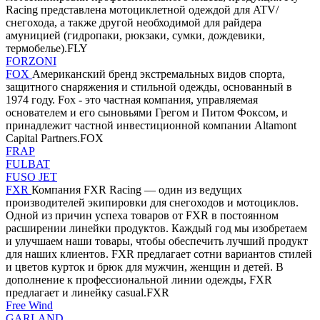
Racing представлена мотоциклетной одеждой для ATV/
снегохода, а также другой необходимой для райдера
амуницией (гидропаки, рюкзаки, сумки, дождевики,
термобелье).FLY
FORZONI
FOX
Американский бренд экстремальных видов спорта,
защитного снаряжения и стильной одежды, основанный в
1974 году. Fox - это частная компания, управляемая
основателем и его сыновьями Грегом и Питом Фоксом, и
принадлежит частной инвестиционной компании Altamont
Capital Partners.FOX
FRAP
FULBAT
FUSO JET
FXR
Компания FXR Racing — один из ведущих
производителей экипировки для снегоходов и мотоциклов.
Одной из причин успеха товаров от FXR в постоянном
расширении линейки продуктов. Каждый год мы изобретаем
и улучшаем наши товары, чтобы обеспечить лучший продукт
для наших клиентов. FXR предлагает сотни вариантов стилей
и цветов курток и брюк для мужчин, женщин и детей. В
дополнение к профессиональной линии одежды, FXR
предлагает и линейку casual.FXR
Free Wind
GARLAND