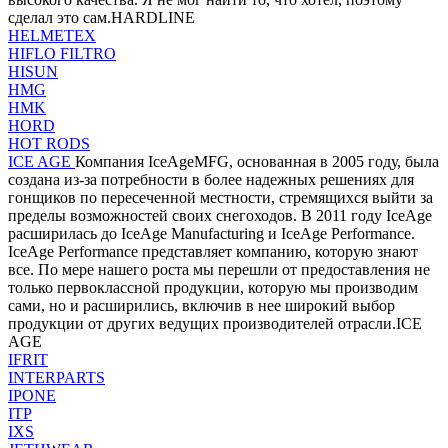
сделал это сам.HARDLINE
HELMETEX
HIFLO FILTRO
HISUN
HMG
HMK
HORD
HOT RODS
ICE AGE
Компания IceAgeMFG, основанная в 2005 году, была
создана из-за потребности в более надежных решениях для
гонщиков по пересеченной местности, стремящихся выйти за
пределы возможностей своих снегоходов. В 2011 году IceAge
расширилась до IceAge Manufacturing и IceAge Performance.
IceAge Performance представляет компанию, которую знают
все. По мере нашего роста мы перешли от предоставления не
только первоклассной продукции, которую мы производим
сами, но и расширились, включив в нее широкий выбор
продукции от других ведущих производителей отрасли.ICE
AGE
IFRIT
INTERPARTS
IPONE
ITP
IXS