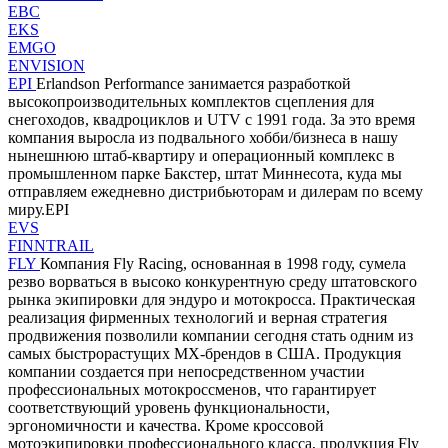
EBC
EKS
EMGO
ENVISION
EPI
Erlandson Performance занимается разработкой
высокопроизводительных комплектов сцепления для
снегоходов, квадроциклов и UTV с 1991 года. За это время
компания выросла из подвального хобби/бизнеса в нашу
нынешнюю штаб-квартиру и операционный комплекс в
промышленном парке Бакстер, штат Миннесота, куда мы
отправляем ежедневно дистрибьюторам и дилерам по всему
миру.EPI
EVS
FINNTRAIL
FLY
Компания Fly Racing, основанная в 1998 году, сумела
резво ворваться в высоко конкурентную среду штатовского
рынка экипировки для эндуро и мотокросса. Практическая
реализация фирменных технологий и верная стратегия
продвижения позволили компании сегодня стать одним из
самых быстрорастущих MX-брендов в США. Продукция
компании создается при непосредственном участии
профессиональных мотокроссменов, что гарантирует
соответствующий уровень функциональности,
эргономичности и качества. Кроме кроссовой
мотоэкипировки профессионального класса, продукция Fly