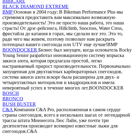
BIBICARE
BLACK DIAMOND EXTREME
BMP
Основан в 2004 году; В Bikeman Performance Plus мы
стремимся предоставить вам максимально возможную
производительность! Это не просто наша работа, это наша
страсть! От дрэг-рейсинга, Hillclimb, Snocross, Water Cress,
фристайла до катания в горах, мы сделали все это. Это то,
ради чего мы живем, поэтому позвольте нам раскрыть
потенциал вашего снегохода или UTV еще лучше!BMP
BOONDOCKER
Бизнес был запущен, когда основатель Rocky
Young Senior разработал инновационную систему впрыска
закиси азота, которая предлагала простой, легко
настраиваемый прирост производительности. Первоначально
запущенная для двухтактных карбюраторных снегоходов,
система закиси азота вскоре была расширена для двух- и
четырехтактных мотоциклов и квадроциклов и имела
невероятный успех в течение многих лет.BOONDOCKER
BOSCH
BRONCO
BUSH BUSTER
C&A
Компания C&A Pro, расположенная в самом сердце
страны снегоходов, всего в нескольких шагах от легендарной
трассы штата Миннесота Люс Лайн, уже почти три
десятилетия производит всемирно известные лыжи для
снегоходов.C&A