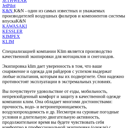
JETHWEAR
JetPilot
K&N
K&N - один из самых известных и уважаемых
производителей воздушных фильтров и компонентов системы
впускаK&N
KAWASAKI
KESSLER
KIMPEX
KLIM
Специализацией компании Klim является производство
качественной экипировки для мотоциклов и снегоходов.
Экипировка klim дает уверенность в том, что ваше
снаряжение и одежда для райдеров с успехом выдержат
любые испытания, которым вы их подвергнете. Они надежно
противостоят эксплуатации в экстремальных условиях.
Вы почувствуете удовольствие от езды, мобильность,
непревзойденный комфорт и защиту в качественной одежде
компании клим. Она обладает многими достоинствами:
прочность, водо- и ветронепроницаемость,
воздухопроходимость и др. Несмотря на суровые погодные
условия и длительную двигательную активность,
продолжительное время вы будете чувствовать себя
комфортно в профессиональной экипировке (одежде) с