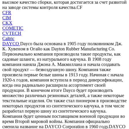
высокое качество сборки, которая достигается за счет развитой
на заводе системы контроля качества.CF
CFR
CIM
CKX
COMETIC
CVTECH
Caltric
DAYCO
Dayco была основана в 1905 году полковником Дж.
К. Хувеном в Огайо как Dayton Rubber Manufacturing Co.
Первоначально компания производила такие продукты, как
садовые шланги, из натурального каучука. В 1908 году
компания наняла Джона А. Макмиллана и начала создавать
свой продукт — безвоздушную шину. Компания также
произвела первые белые шины в 1913 году. Начиная с начала
1920-х годов, компания вступила в период диверсификации,
когда она радикально расширила ассортимент своей
продукции. В конечном итоге Dayco будет производить
множество различных резиновых деталей, а также некоторые
текстильные изделия. Он также стал пионером в производстве
некоторых продуктов из синтетического каучука, в том числе
разработал первую шину из синтетического каучука.
Компания будет ценным поставщиком военной продукции во
время Второй мировой войны. Компания официально
сменила название на DAYCO Corporation в 1960 году.DAYCO