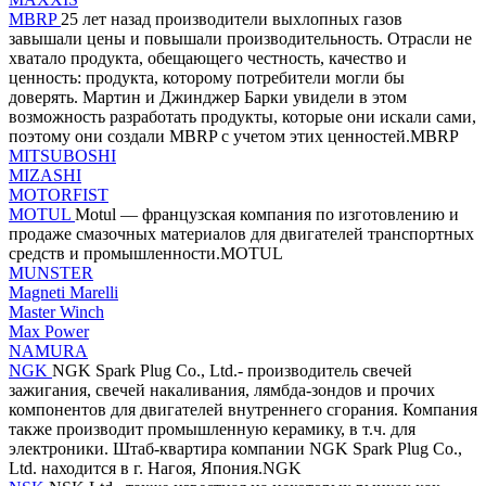
MBRP
25 лет назад производители выхлопных газов
завышали цены и повышали производительность. Отрасли не
хватало продукта, обещающего честность, качество и
ценность: продукта, которому потребители могли бы
доверять. Мартин и Джинджер Барки увидели в этом
возможность разработать продукты, которые они искали сами,
поэтому они создали MBRP с учетом этих ценностей.MBRP
MITSUBOSHI
MIZASHI
MOTORFIST
MOTUL
Motul — французская компания по изготовлению и
продаже смазочных материалов для двигателей транспортных
средств и промышленности.MOTUL
MUNSTER
Magneti Marelli
Master Winch
Max Power
NAMURA
NGK
NGK Spark Plug Co., Ltd.- производитель свечей
зажигания, свечей накаливания, лямбда-зондов и прочих
компонентов для двигателей внутреннего сгорания. Компания
также производит промышленную керамику, в т.ч. для
электроники. Штаб-квартира компании NGK Spark Plug Co.,
Ltd. находится в г. Нагоя, Япония.NGK