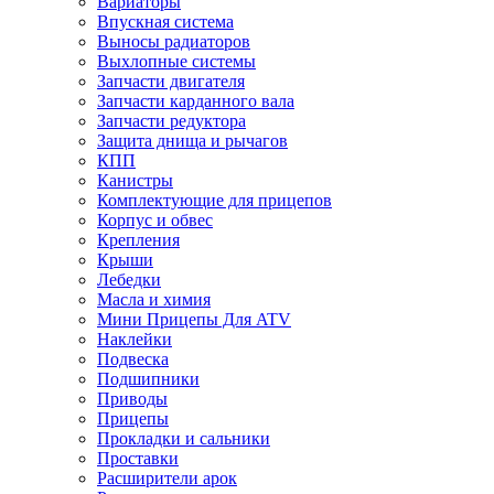
Вариаторы
Впускная система
Выносы радиаторов
Выхлопные системы
Запчасти двигателя
Запчасти карданного вала
Запчасти редуктора
Защита днища и рычагов
КПП
Канистры
Комплектующие для прицепов
Корпус и обвес
Крепления
Крыши
Лебедки
Масла и химия
Мини Прицепы Для ATV
Наклейки
Подвеска
Подшипники
Приводы
Прицепы
Прокладки и сальники
Проставки
Расширители арок