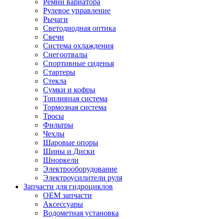
Ремни вариатора
Рулевое управление
Рычаги
Светодиодная оптика
Свечи
Система охлаждения
Снегоотвалы
Спортивные сиденья
Стартеры
Стекла
Сумки и кофры
Топливная система
Тормозная система
Тросы
Фильтры
Чехлы
Шаровые опоры
Шины и Диски
Шноркели
Электрооборудование
Электроусилители руля
Запчасти для гидроциклов
OEM запчасти
Аксессуары
Водометная установка