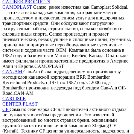
CALIBER PRODUCTS
CAMOPLAST
Camso, ранее известная как Camoplast Solideal,
— это частная канадская компания, которая занимается
производством и предоставлением услуг для внедорожных
транспортных средств. Они обслуживают погрузочно-
разгрузочные работы, строительство, сельское хозяйство и
силовые виды спорта. Camso производит и продает
пневматические, безвоздушные и сплошные шины, гусеницы,
приводные и прицепные переоборудованные гусеничные
системы и ходовые части OEM. Компания была основана в
1982 году и базируется в Магоге, Квебек, Канада. Она также
имеет филиалы и производственные предприятия в Америке,
Азии и Европе.CAMOPLAST
CAN-AM
Can-Am была подразделением по производству
мотоциклов канадской корпорации BRP, Bombardier
Recreational Products, с 1971 по 1987 год. С 2006 года
Bombardier производит вездеходы под брендом Can-Am Off-
Road.CAN-AM
CARLISLE
CENTER PLAST
CF
Сама по себе марка CF для любителей активного отдыха
не нуждается в особом представлении. Это известный,
востребованный во многих странах бренд, основанный
крупной высокотехнологичной компанией Zhejiang CF
(Китай). Технику CF ценят за универсальность, надежность и