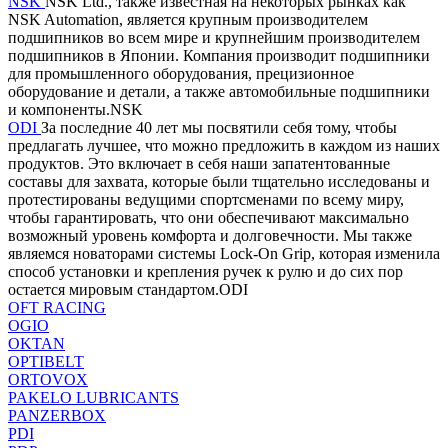
NSK
NSK Ltd., также известная на некоторых рынках как
NSK Automation, является крупным производителем
подшипников во всем мире и крупнейшим производителем
подшипников в Японии. Компания производит подшипники
для промышленного оборудования, прецизионное
оборудование и детали, а также автомобильные подшипники
и компоненты.NSK
ODI
За последние 40 лет мы посвятили себя тому, чтобы
предлагать лучшее, что можно предложить в каждом из наших
продуктов. Это включает в себя наши запатентованные
составы для захвата, которые были тщательно исследованы и
протестированы ведущими спортсменами по всему миру,
чтобы гарантировать, что они обеспечивают максимально
возможный уровень комфорта и долговечности. Мы также
являемся новаторами системы Lock-On Grip, которая изменила
способ установки и крепления ручек к рулю и до сих пор
остается мировым стандартом.ODI
OFT RACING
OGIO
OKTAN
OPTIBELT
ORTOVOX
PAKELO LUBRICANTS
PANZERBOX
PDI