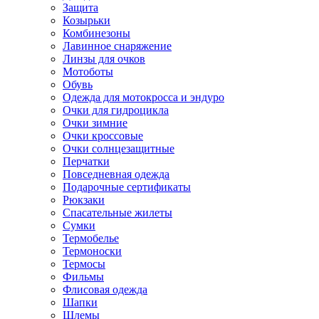
Защита
Козырьки
Комбинезоны
Лавинное снаряжение
Линзы для очков
Мотоботы
Обувь
Одежда для мотокросса и эндуро
Очки для гидроцикла
Очки зимние
Очки кроссовые
Очки солнцезащитные
Перчатки
Повседневная одежда
Подарочные сертификаты
Рюкзаки
Спасательные жилеты
Сумки
Термобелье
Термоноски
Термосы
Фильмы
Флисовая одежда
Шапки
Шлемы