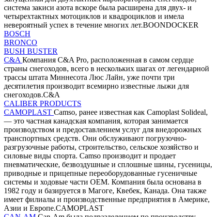
система закиси азота вскоре была расширена для двух- и
четырехтактных мотоциклов и квадроциклов и имела
невероятный успех в течение многих лет.BOONDOCKER
BOSCH
BRONCO
BUSH BUSTER
C&A
Компания C&A Pro, расположенная в самом сердце
страны снегоходов, всего в нескольких шагах от легендарной
трассы штата Миннесота Люс Лайн, уже почти три
десятилетия производит всемирно известные лыжи для
снегоходов.C&A
CALIBER PRODUCTS
CAMOPLAST
Camso, ранее известная как Camoplast Solideal,
— это частная канадская компания, которая занимается
производством и предоставлением услуг для внедорожных
транспортных средств. Они обслуживают погрузочно-
разгрузочные работы, строительство, сельское хозяйство и
силовые виды спорта. Camso производит и продает
пневматические, безвоздушные и сплошные шины, гусеницы,
приводные и прицепные переоборудованные гусеничные
системы и ходовые части OEM. Компания была основана в
1982 году и базируется в Магоге, Квебек, Канада. Она также
имеет филиалы и производственные предприятия в Америке,
Азии и Европе.CAMOPLAST
CAN-AM
Can-Am была подразделением по производству