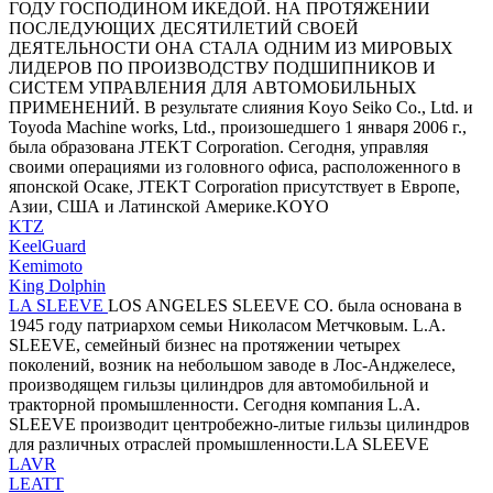
ГОДУ ГОСПОДИНОМ ИКЕДОЙ. НА ПРОТЯЖЕНИИ
ПОСЛЕДУЮЩИХ ДЕСЯТИЛЕТИЙ СВОЕЙ
ДЕЯТЕЛЬНОСТИ ОНА СТАЛА ОДНИМ ИЗ МИРОВЫХ
ЛИДЕРОВ ПО ПРОИЗВОДСТВУ ПОДШИПНИКОВ И
СИСТЕМ УПРАВЛЕНИЯ ДЛЯ АВТОМОБИЛЬНЫХ
ПРИМЕНЕНИЙ. В результате слияния Koyo Seiko Co., Ltd. и
Toyoda Machine works, Ltd., произошедшего 1 января 2006 г.,
была образована JTEKT Corporation. Сегодня, управляя
своими операциями из головного офиса, расположенного в
японской Осаке, JTEKT Corporation присутствует в Европе,
Азии, США и Латинской Америке.KOYO
KTZ
KeelGuard
Kemimoto
King Dolphin
LA SLEEVE
LOS ANGELES SLEEVE CO. была основана в
1945 году патриархом семьи Николасом Метчковым. L.A.
SLEEVE, семейный бизнес на протяжении четырех
поколений, возник на небольшом заводе в Лос-Анджелесе,
производящем гильзы цилиндров для автомобильной и
тракторной промышленности. Сегодня компания L.A.
SLEEVE производит центробежно-литые гильзы цилиндров
для различных отраслей промышленности.LA SLEEVE
LAVR
LEATT