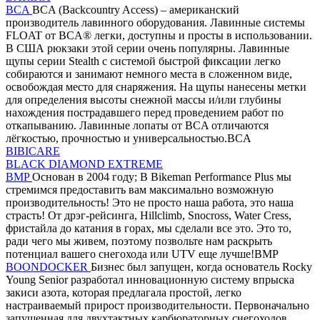
BCA
BCA (Backcountry Access) – американский
производитель лавинного оборудования. Лавинные системы
FLOAT от BCA® легки, доступны и просты в использовании.
В США рюкзаки этой серии очень популярны. Лавинные
щупы серии Stealth с системой быстрой фиксации легко
собираются и занимают немного места в сложенном виде,
освобождая место для снаряжения. На щупы нанесены метки
для определения высоты снежной массы и/или глубины
нахождения пострадавшего перед проведением работ по
откапыванию. Лавинные лопаты от BCA отличаются
лёгкостью, прочностью и универсальностью.BCA
BIBICARE
BLACK DIAMOND EXTREME
BMP
Основан в 2004 году; В Bikeman Performance Plus мы
стремимся предоставить вам максимально возможную
производительность! Это не просто наша работа, это наша
страсть! От дрэг-рейсинга, Hillclimb, Snocross, Water Cress,
фристайла до катания в горах, мы сделали все это. Это то,
ради чего мы живем, поэтому позвольте нам раскрыть
потенциал вашего снегохода или UTV еще лучше!BMP
BOONDOCKER
Бизнес был запущен, когда основатель Rocky
Young Senior разработал инновационную систему впрыска
закиси азота, которая предлагала простой, легко
настраиваемый прирост производительности. Первоначально
запущенная для двухтактных карбюраторных снегоходов,