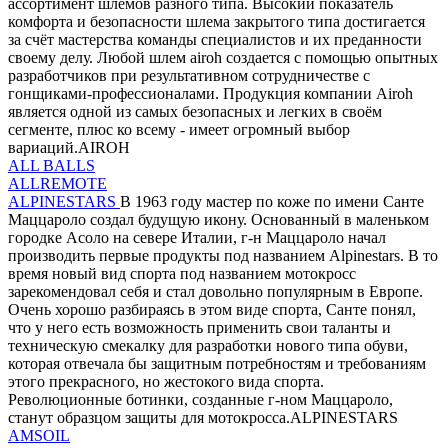
ассортимент шлемов разного типа. Высокий показатель
комфорта и безопасности шлема закрытого типа достигается
за счёт мастерства команды специалистов и их преданности
своему делу. Любой шлем airoh создается с помощью опытных
разработчиков при результативном сотрудничестве с
гонщиками-профессионалами. Продукция компании Airoh
является одной из самых безопасных и легких в своём
сегменте, плюс ко всему - имеет огромный выбор
вариаций.AIROH
ALL BALLS
ALLREMOTE
ALPINESTARS
В 1963 году мастер по коже по имени Санте
Маццароло создал будущую икону. Основанный в маленьком
городке Асоло на севере Италии, г-н Маццароло начал
производить первые продукты под названием Alpinestars. В то
время новый вид спорта под названием мотокросс
зарекомендовал себя и стал довольно популярным в Европе.
Очень хорошо разбираясь в этом виде спорта, Санте понял,
что у него есть возможность применить свои таланты и
техническую смекалку для разработки нового типа обуви,
которая отвечала бы защитным потребностям и требованиям
этого прекрасного, но жестокого вида спорта.
Революционные ботинки, созданные г-ном Маццароло,
станут образцом защиты для мотокросса.ALPINESTARS
AMSOIL