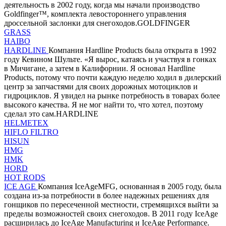
деятельность в 2002 году, когда мы начали производство
Goldfinger™, комплекта левостороннего управления
дроссельной заслонки для снегоходов.GOLDFINGER
GRASS
HAIBO
HARDLINE
Компания Hardline Products была открыта в 1992
году Кевином Шульте. «Я вырос, катаясь и участвуя в гонках
в Мичигане, а затем в Калифорнии. Я основал Hardline
Products, потому что почти каждую неделю ходил в дилерский
центр за запчастями для своих дорожных мотоциклов и
гидроциклов. Я увидел на рынке потребность в товарах более
высокого качества. Я не мог найти то, что хотел, поэтому
сделал это сам.HARDLINE
HELMETEX
HIFLO FILTRO
HISUN
HMG
HMK
HORD
HOT RODS
ICE AGE
Компания IceAgeMFG, основанная в 2005 году, была
создана из-за потребности в более надежных решениях для
гонщиков по пересеченной местности, стремящихся выйти за
пределы возможностей своих снегоходов. В 2011 году IceAge
расширилась до IceAge Manufacturing и IceAge Performance.