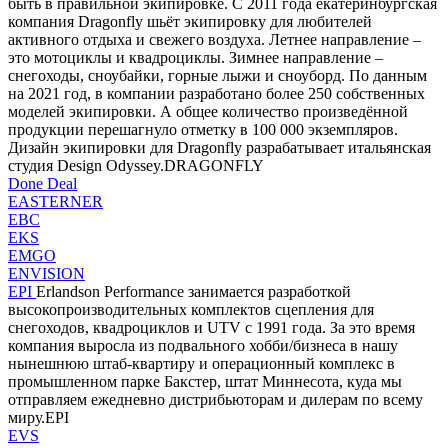
быть в правильной экипировке. С 2011 года екатеринбургская
компания Dragonfly шьёт экипировку для любителей
активного отдыха и свежего воздуха. Летнее направление –
это мотоциклы и квадроциклы. Зимнее направление –
снегоходы, сноубайки, горные лыжи и сноуборд. По данным
на 2021 год, в компании разработано более 250 собственных
моделей экипировки. А общее количество произведённой
продукции перешагнуло отметку в 100 000 экземпляров.
Дизайн экипировки для Dragonfly разрабатывает итальянская
студия Design Odyssey.DRAGONFLY
Done Deal
EASTERNER
EBC
EKS
EMGO
ENVISION
EPI
Erlandson Performance занимается разработкой
высокопроизводительных комплектов сцепления для
снегоходов, квадроциклов и UTV с 1991 года. За это время
компания выросла из подвального хобби/бизнеса в нашу
нынешнюю штаб-квартиру и операционный комплекс в
промышленном парке Бакстер, штат Миннесота, куда мы
отправляем ежедневно дистрибьюторам и дилерам по всему
миру.EPI
EVS