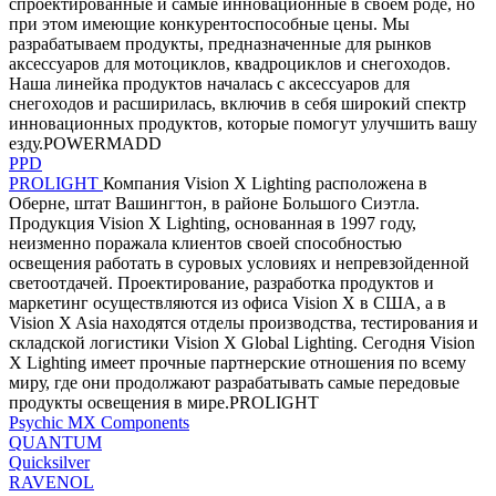
спроектированные и самые инновационные в своем роде, но
при этом имеющие конкурентоспособные цены. Мы
разрабатываем продукты, предназначенные для рынков
аксессуаров для мотоциклов, квадроциклов и снегоходов.
Наша линейка продуктов началась с аксессуаров для
снегоходов и расширилась, включив в себя широкий спектр
инновационных продуктов, которые помогут улучшить вашу
езду.POWERMADD
PPD
PROLIGHT
Компания Vision X Lighting расположена в
Оберне, штат Вашингтон, в районе Большого Сиэтла.
Продукция Vision X Lighting, основанная в 1997 году,
неизменно поражала клиентов своей способностью
освещения работать в суровых условиях и непревзойденной
светоотдачей. Проектирование, разработка продуктов и
маркетинг осуществляются из офиса Vision X в США, а в
Vision X Asia находятся отделы производства, тестирования и
складской логистики Vision X Global Lighting. Сегодня Vision
X Lighting имеет прочные партнерские отношения по всему
миру, где они продолжают разрабатывать самые передовые
продукты освещения в мире.PROLIGHT
Psychic MX Components
QUANTUM
Quicksilver
RAVENOL