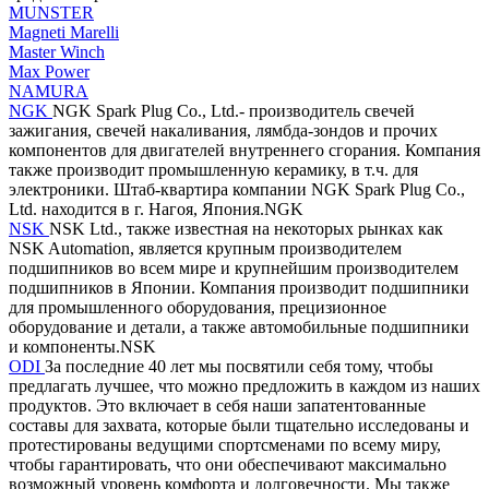
MUNSTER
Magneti Marelli
Master Winch
Max Power
NAMURA
NGK
NGK Spark Plug Co., Ltd.- производитель свечей
зажигания, свечей накаливания, лямбда-зондов и прочих
компонентов для двигателей внутреннего сгорания. Компания
также производит промышленную керамику, в т.ч. для
электроники. Штаб-квартира компании NGK Spark Plug Co.,
Ltd. находится в г. Нагоя, Япония.NGK
NSK
NSK Ltd., также известная на некоторых рынках как
NSK Automation, является крупным производителем
подшипников во всем мире и крупнейшим производителем
подшипников в Японии. Компания производит подшипники
для промышленного оборудования, прецизионное
оборудование и детали, а также автомобильные подшипники
и компоненты.NSK
ODI
За последние 40 лет мы посвятили себя тому, чтобы
предлагать лучшее, что можно предложить в каждом из наших
продуктов. Это включает в себя наши запатентованные
составы для захвата, которые были тщательно исследованы и
протестированы ведущими спортсменами по всему миру,
чтобы гарантировать, что они обеспечивают максимально
возможный уровень комфорта и долговечности. Мы также