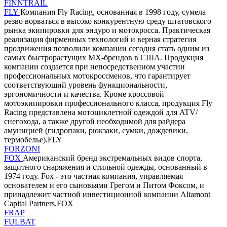
FINNTRAIL
FLY
Компания Fly Racing, основанная в 1998 году, сумела
резво ворваться в высоко конкурентную среду штатовского
рынка экипировки для эндуро и мотокросса. Практическая
реализация фирменных технологий и верная стратегия
продвижения позволили компании сегодня стать одним из
самых быстрорастущих MX-брендов в США. Продукция
компании создается при непосредственном участии
профессиональных мотокроссменов, что гарантирует
соответствующий уровень функциональности,
эргономичности и качества. Кроме кроссовой
мотоэкипировки профессионального класса, продукция Fly
Racing представлена мотоциклетной одеждой для ATV/
снегохода, а также другой необходимой для райдера
амуницией (гидропаки, рюкзаки, сумки, дождевики,
термобелье).FLY
FORZONI
FOX
Американский бренд экстремальных видов спорта,
защитного снаряжения и стильной одежды, основанный в
1974 году. Fox - это частная компания, управляемая
основателем и его сыновьями Грегом и Питом Фоксом, и
принадлежит частной инвестиционной компании Altamont
Capital Partners.FOX
FRAP
FULBAT