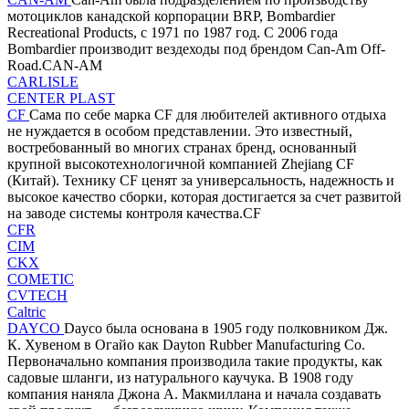
мотоциклов канадской корпорации BRP, Bombardier
Recreational Products, с 1971 по 1987 год. С 2006 года
Bombardier производит вездеходы под брендом Can-Am Off-
Road.CAN-AM
CARLISLE
CENTER PLAST
CF
Сама по себе марка CF для любителей активного отдыха
не нуждается в особом представлении. Это известный,
востребованный во многих странах бренд, основанный
крупной высокотехнологичной компанией Zhejiang CF
(Китай). Технику CF ценят за универсальность, надежность и
высокое качество сборки, которая достигается за счет развитой
на заводе системы контроля качества.CF
CFR
CIM
CKX
COMETIC
CVTECH
Caltric
DAYCO
Dayco была основана в 1905 году полковником Дж.
К. Хувеном в Огайо как Dayton Rubber Manufacturing Co.
Первоначально компания производила такие продукты, как
садовые шланги, из натурального каучука. В 1908 году
компания наняла Джона А. Макмиллана и начала создавать