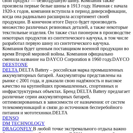
свой продукт — безвоздушную шину. Компания также
произвела первые белые шины в 1913 году. Начиная с начала
1920-х годов, компания вступила в период диверсификации,
когда она радикально расширила ассортимент своей
продукции. В конечном итоге Dayco будет производить
множество различных резиновых деталей, а также некоторые
текстильные изделия. Он также стал пионером в производстве
некоторых продуктов из синтетического каучука, в том числе
разработал первую шину из синтетического каучука.
Компания будет ценным поставщиком военной продукции во
время Второй мировой войны. Компания официально
сменила название на DAYCO Corporation в 1960 году.DAYCO
DEESTONE
DELTA
DELTA Battery – российская марка промышленных
аккумуляторных батарей. Аккумуляторы представлены на
рынке с 2001 года, и доказали свою надёжность и высокое
качество на крупнейших промышленных, спортивных и
инфраструктурных объектах. Бренд DELTA Battery предлагает
различные серии аккумуляторных батарей,
оптимизированных в зависимости от назначения: от систем
телекоммуникаций и связи до источников бесперебойного
питания и мототехники.DELTA
DENSO
DM TECHNOLOGY
DRAGONFLY
В любой точке экстремального отдыха важно