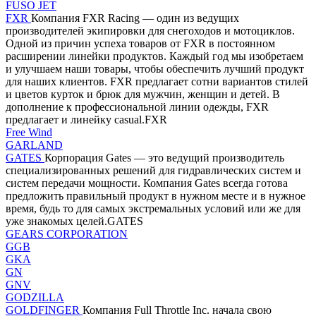
FUSO JET
FXR
Компания FXR Racing — один из ведущих
производителей экипировки для снегоходов и мотоциклов.
Одной из причин успеха товаров от FXR в постоянном
расширении линейки продуктов. Каждый год мы изобретаем
и улучшаем наши товары, чтобы обеспечить лучший продукт
для наших клиентов. FXR предлагает сотни вариантов стилей
и цветов курток и брюк для мужчин, женщин и детей. В
дополнение к профессиональной линии одежды, FXR
предлагает и линейку casual.FXR
Free Wind
GARLAND
GATES
Корпорация Gates — это ведущий производитель
специализированных решений для гидравлических систем и
систем передачи мощности. Компания Gates всегда готова
предложить правильный продукт в нужном месте и в нужное
время, будь то для самых экстремальных условий или же для
уже знакомых целей.GATES
GEARS CORPORATION
GGB
GKA
GN
GNV
GODZILLA
GOLDFINGER
Компания Full Throttle Inc. начала свою