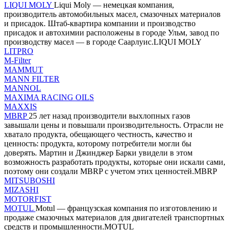
LIQUI MOLY
Liqui Moly — немецкая компания,
производитель автомобильных масел, смазочных материалов
и присадок. Штаб-квартира компании и производство
присадок и автохимии расположены в городе Ульм, завод по
производству масел — в городе Саарлуис.LIQUI MOLY
LITPRO
M-Filter
MAMMUT
MANN FILTER
MANNOL
MAXIMA RACING OILS
MAXXIS
MBRP
25 лет назад производители выхлопных газов
завышали цены и повышали производительность. Отрасли не
хватало продукта, обещающего честность, качество и
ценность: продукта, которому потребители могли бы
доверять. Мартин и Джинджер Барки увидели в этом
возможность разработать продукты, которые они искали сами,
поэтому они создали MBRP с учетом этих ценностей.MBRP
MITSUBOSHI
MIZASHI
MOTORFIST
MOTUL
Motul — французская компания по изготовлению и
продаже смазочных материалов для двигателей транспортных
средств и промышленности.MOTUL