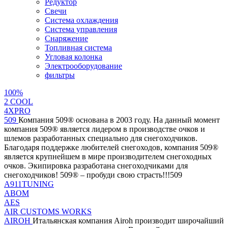
Редуктор
Свечи
Система охлаждения
Система управления
Снаряжение
Топливная система
Угловая колонка
Электрооборудование
фильтры
100%
2 СOOL
4XPRO
509
Компания 509® основана в 2003 году. На данный момент
компания 509® является лидером в производстве очков и
шлемов разработанных специально для снегоходчиков.
Благодаря поддержке любителей снегоходов, компания 509®
является крупнейшем в мире производителем снегоходных
очков. Экипировка разработана снегоходчиками для
снегоходчиков! 509® – пробуди свою страсть!!!509
A911TUNING
ABOM
AES
AIR CUSTOMS WORKS
AIROH
Итальянская компания Airoh производит широчайший