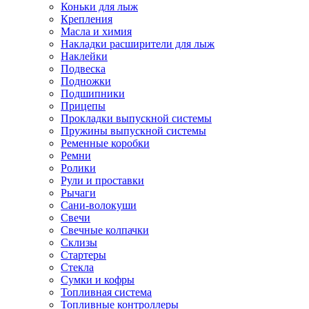
Коньки для лыж
Крепления
Масла и химия
Накладки расширители для лыж
Наклейки
Подвеска
Подножки
Подшипники
Прицепы
Прокладки выпускной системы
Пружины выпускной системы
Ременные коробки
Ремни
Ролики
Рули и проставки
Рычаги
Сани-волокуши
Свечи
Свечные колпачки
Склизы
Стартеры
Стекла
Сумки и кофры
Топливная система
Топливные контроллеры