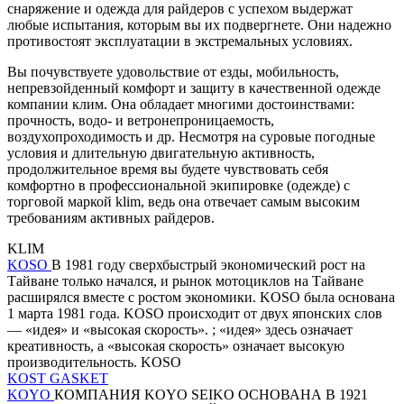
снаряжение и одежда для райдеров с успехом выдержат
любые испытания, которым вы их подвергнете. Они надежно
противостоят эксплуатации в экстремальных условиях.
Вы почувствуете удовольствие от езды, мобильность,
непревзойденный комфорт и защиту в качественной одежде
компании клим. Она обладает многими достоинствами:
прочность, водо- и ветронепроницаемость,
воздухопроходимость и др. Несмотря на суровые погодные
условия и длительную двигательную активность,
продолжительное время вы будете чувствовать себя
комфортно в профессиональной экипировке (одежде) с
торговой маркой klim, ведь она отвечает самым высоким
требованиям активных райдеров.
KLIM
KOSO
В 1981 году сверхбыстрый экономический рост на
Тайване только начался, и рынок мотоциклов на Тайване
расширялся вместе с ростом экономики. KOSO была основана
1 марта 1981 года. KOSO происходит от двух японских слов
— «идея» и «высокая скорость». ; «идея» здесь означает
креативность, а «высокая скорость» означает высокую
производительность. KOSO
KOST GASKET
KOYO
КОМПАНИЯ KOYO SEIKO ОСНОВАНА В 1921