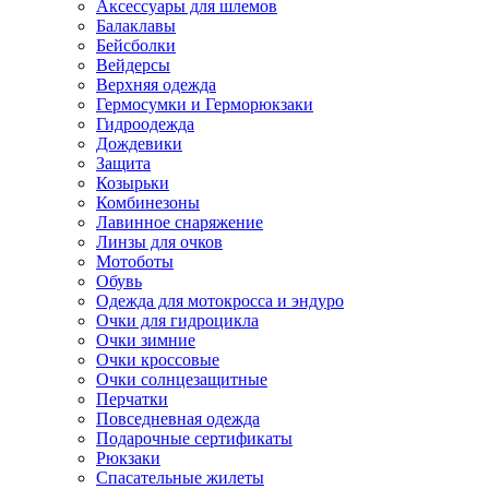
Аксессуары для шлемов
Балаклавы
Бейсболки
Вейдерсы
Верхняя одежда
Гермосумки и Герморюкзаки
Гидроодежда
Дождевики
Защита
Козырьки
Комбинезоны
Лавинное снаряжение
Линзы для очков
Мотоботы
Обувь
Одежда для мотокросса и эндуро
Очки для гидроцикла
Очки зимние
Очки кроссовые
Очки солнцезащитные
Перчатки
Повседневная одежда
Подарочные сертификаты
Рюкзаки
Спасательные жилеты