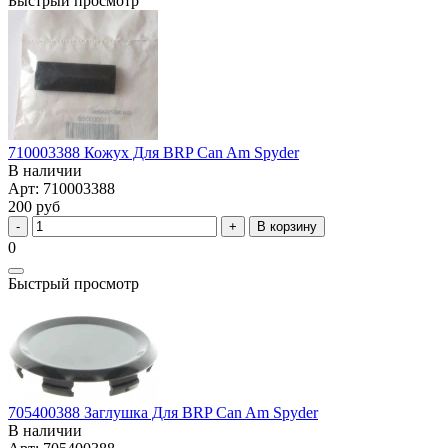
Быстрый просмотр
710003388 Кожух Для BRP Can Am Spyder
В наличии
Арт: 710003388
200 руб
В корзину
0
Быстрый просмотр
705400388 Заглушка Для BRP Can Am Spyder
В наличии