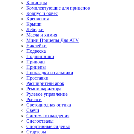
Канистры
Комплектующие для прицепов
Корпус и обвес
Крепления
Крыши
Лебедки
Масла и химия
Мини Прицепы Для ATV
Наклейки
Подвеска
Подшипники
Приводы
Прицепы
Прокладки и сальники
Проставки
Расширители арок
Ремни вариатора
Рулевое управление
Рычаги
Светодиодная оптика
Свечи
Система охлаждения
Снегоотвалы
Спортивные сиденья
Стартеры