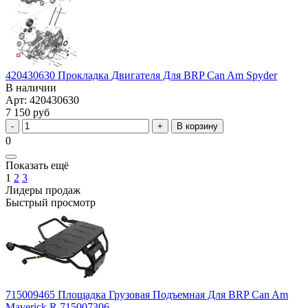
420430630 Прокладка Двигателя Для BRP Can Am Spyder
В наличии
Арт: 420430630
7 150 руб
В корзину
0
Показать ещё
1
2
3
Лидеры продаж
Быстрый просмотр
715009465 Площадка Грузовая Подъемная Для BRP Can Am
Maverick R 715007306