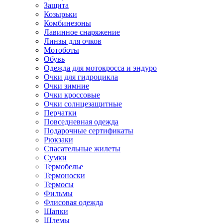
Защита
Козырьки
Комбинезоны
Лавинное снаряжение
Линзы для очков
Мотоботы
Обувь
Одежда для мотокросса и эндуро
Очки для гидроцикла
Очки зимние
Очки кроссовые
Очки солнцезащитные
Перчатки
Повседневная одежда
Подарочные сертификаты
Рюкзаки
Спасательные жилеты
Сумки
Термобелье
Термоноски
Термосы
Фильмы
Флисовая одежда
Шапки
Шлемы