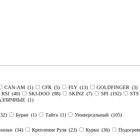
CAN-AM (
1
)
CFR (
5
)
FLY (
13
)
GOLDFINGER (
3
)
RSI (
40
)
SKI-DOO (
98
)
SKINZ (
7
)
SPI (
192
)
STS
АЗЛИЧНЫЕ (
1
)
(
32
)
Буран (
1
)
Тайга (
1
)
Универсальный (
105
)
нопки (
34
)
Крепление Руля (
23
)
Курки (
36
)
Подогревы