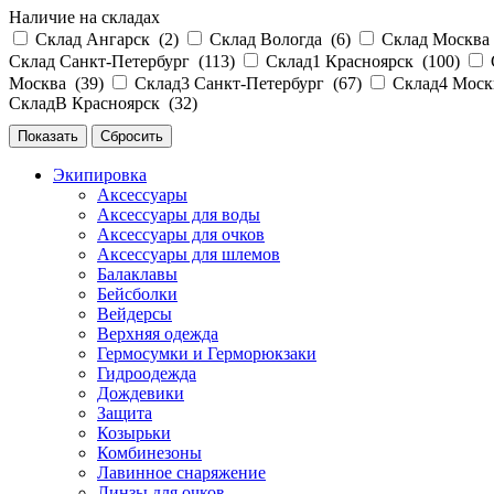
Наличие на складах
Склад Ангарск (
2
)
Склад Вологда (
6
)
Склад Москва
Склад Санкт-Петербург (
113
)
Склад1 Красноярск (
100
)
Москва (
39
)
Склад3 Санкт-Петербург (
67
)
Склад4 Моск
СкладВ Красноярск (
32
)
Экипировка
Аксессуары
Аксессуары для воды
Аксессуары для очков
Аксессуары для шлемов
Балаклавы
Бейсболки
Вейдерсы
Верхняя одежда
Гермосумки и Герморюкзаки
Гидроодежда
Дождевики
Защита
Козырьки
Комбинезоны
Лавинное снаряжение
Линзы для очков