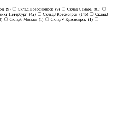
од (
9
)
Склад Новосибирск (
9
)
Склад Самара (
81
)
анкт-Петербург (
42
)
Склад3 Красноярск (
146
)
Склад3
8
)
Склад6 Москва (
1
)
СкладV Красноярск (
1
)