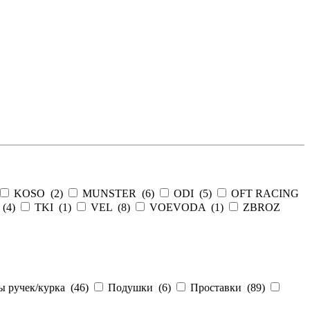
KOSO (
2
)
MUNSTER (
6
)
ODI (
5
)
OFT RACING
 (
4
)
TKI (
1
)
VEL (
8
)
VOEVODA (
1
)
ZBROZ
 ручек/курка (
46
)
Подушки (
6
)
Проставки (
89
)