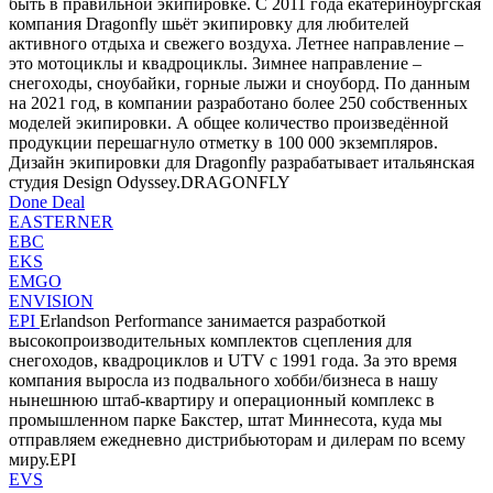
быть в правильной экипировке. С 2011 года екатеринбургская
компания Dragonfly шьёт экипировку для любителей
активного отдыха и свежего воздуха. Летнее направление –
это мотоциклы и квадроциклы. Зимнее направление –
снегоходы, сноубайки, горные лыжи и сноуборд. По данным
на 2021 год, в компании разработано более 250 собственных
моделей экипировки. А общее количество произведённой
продукции перешагнуло отметку в 100 000 экземпляров.
Дизайн экипировки для Dragonfly разрабатывает итальянская
студия Design Odyssey.DRAGONFLY
Done Deal
EASTERNER
EBC
EKS
EMGO
ENVISION
EPI
Erlandson Performance занимается разработкой
высокопроизводительных комплектов сцепления для
снегоходов, квадроциклов и UTV с 1991 года. За это время
компания выросла из подвального хобби/бизнеса в нашу
нынешнюю штаб-квартиру и операционный комплекс в
промышленном парке Бакстер, штат Миннесота, куда мы
отправляем ежедневно дистрибьюторам и дилерам по всему
миру.EPI
EVS