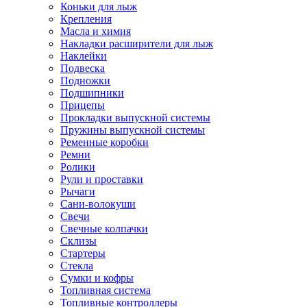
Коньки для лыж
Крепления
Масла и химия
Накладки расширители для лыж
Наклейки
Подвеска
Подножки
Подшипники
Прицепы
Прокладки выпускной системы
Пружины выпускной системы
Ременные коробки
Ремни
Ролики
Рули и проставки
Рычаги
Сани-волокуши
Свечи
Свечные колпачки
Склизы
Стартеры
Стекла
Сумки и кофры
Топливная система
Топливные контроллеры