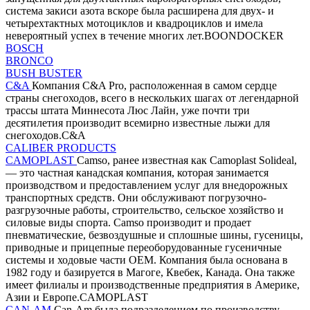
система закиси азота вскоре была расширена для двух- и
четырехтактных мотоциклов и квадроциклов и имела
невероятный успех в течение многих лет.BOONDOCKER
BOSCH
BRONCO
BUSH BUSTER
C&A
Компания C&A Pro, расположенная в самом сердце
страны снегоходов, всего в нескольких шагах от легендарной
трассы штата Миннесота Люс Лайн, уже почти три
десятилетия производит всемирно известные лыжи для
снегоходов.C&A
CALIBER PRODUCTS
CAMOPLAST
Camso, ранее известная как Camoplast Solideal,
— это частная канадская компания, которая занимается
производством и предоставлением услуг для внедорожных
транспортных средств. Они обслуживают погрузочно-
разгрузочные работы, строительство, сельское хозяйство и
силовые виды спорта. Camso производит и продает
пневматические, безвоздушные и сплошные шины, гусеницы,
приводные и прицепные переоборудованные гусеничные
системы и ходовые части OEM. Компания была основана в
1982 году и базируется в Магоге, Квебек, Канада. Она также
имеет филиалы и производственные предприятия в Америке,
Азии и Европе.CAMOPLAST
CAN-AM
Can-Am была подразделением по производству