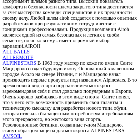
ассортимент шлемов разного типа. Высокий показатель
комфорта и безопасности шлема закрытого типа достигается
за счёт мастерства команды специалистов и их преданности
своему делу. Любой шлем airoh создается с помощью опытных
разработчиков при результативном сотрудничестве с
гонщиками-профессионалами. Продукция компании Airoh
является одной из самых безопасных и легких в своём
сегменте, плюс ко всему - имеет огромный выбор
вариаций.AIROH
ALL BALLS
ALLREMOTE
ALPINESTARS
В 1963 году мастер по коже по имени Санте
Маццароло создал будущую икону. Основанный в маленьком
городке Асоло на севере Италии, г-н Маццароло начал
производить первые продукты под названием Alpinestars. В то
время новый вид спорта под названием мотокросс
зарекомендовал себя и стал довольно популярным в Европе.
Очень хорошо разбираясь в этом виде спорта, Санте понял,
что у него есть возможность применить свои таланты и
техническую смекалку для разработки нового типа обуви,
которая отвечала бы защитным потребностям и требованиям
этого прекрасного, но жестокого вида спорта.
Революционные ботинки, созданные г-ном Маццароло,
станут образцом защиты для мотокросса.ALPINESTARS
AMSOIL