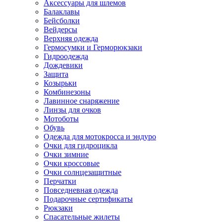
Аксессуары для шлемов
Балаклавы
Бейсболки
Вейдерсы
Верхняя одежда
Гермосумки и Герморюкзаки
Гидроодежда
Дождевики
Защита
Козырьки
Комбинезоны
Лавинное снаряжение
Линзы для очков
Мотоботы
Обувь
Одежда для мотокросса и эндуро
Очки для гидроцикла
Очки зимние
Очки кроссовые
Очки солнцезащитные
Перчатки
Повседневная одежда
Подарочные сертификаты
Рюкзаки
Спасательные жилеты