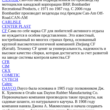
мотоциклов канадской корпорации BRP, Bombardier
Recreational Products, с 1971 по 1987 год. С 2006 года
Bombardier производит вездеходы под брендом Can-Am Off-
Road.CAN-AM
CARLISLE
CENTER PLAST
CF
Сама по себе марка CF для любителей активного отдыха
не нуждается в особом представлении. Это известный,
востребованный во многих странах бренд, основанный
крупной высокотехнологичной компанией Zhejiang CF
(Китай). Технику CF ценят за универсальность, надежность и
высокое качество сборки, которая достигается за счет развитой
на заводе системы контроля качества.CF
CFR
CIM
CKX
COMETIC
CVTECH
Caltric
DAYCO
Dayco была основана в 1905 году полковником Дж.
К. Хувеном в Огайо как Dayton Rubber Manufacturing Co.
Первоначально компания производила такие продукты, как
садовые шланги, из натурального каучука. В 1908 году
компания наняла Джона А. Макмиллана и начала создавать