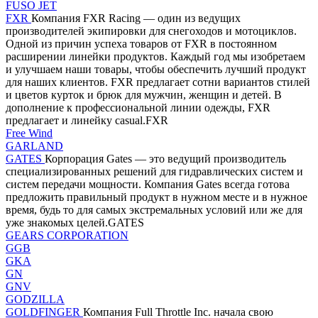
FUSO JET
FXR
Компания FXR Racing — один из ведущих
производителей экипировки для снегоходов и мотоциклов.
Одной из причин успеха товаров от FXR в постоянном
расширении линейки продуктов. Каждый год мы изобретаем
и улучшаем наши товары, чтобы обеспечить лучший продукт
для наших клиентов. FXR предлагает сотни вариантов стилей
и цветов курток и брюк для мужчин, женщин и детей. В
дополнение к профессиональной линии одежды, FXR
предлагает и линейку casual.FXR
Free Wind
GARLAND
GATES
Корпорация Gates — это ведущий производитель
специализированных решений для гидравлических систем и
систем передачи мощности. Компания Gates всегда готова
предложить правильный продукт в нужном месте и в нужное
время, будь то для самых экстремальных условий или же для
уже знакомых целей.GATES
GEARS CORPORATION
GGB
GKA
GN
GNV
GODZILLA
GOLDFINGER
Компания Full Throttle Inc. начала свою