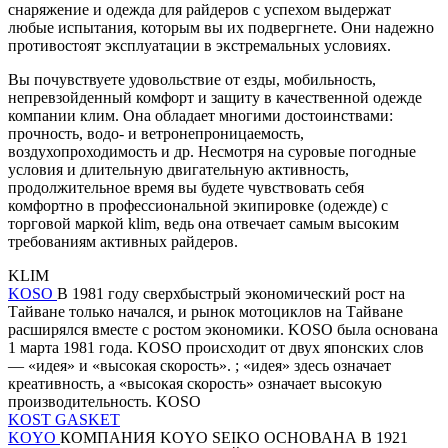
снаряжение и одежда для райдеров с успехом выдержат
любые испытания, которым вы их подвергнете. Они надежно
противостоят эксплуатации в экстремальных условиях.
Вы почувствуете удовольствие от езды, мобильность,
непревзойденный комфорт и защиту в качественной одежде
компании клим. Она обладает многими достоинствами:
прочность, водо- и ветронепроницаемость,
воздухопроходимость и др. Несмотря на суровые погодные
условия и длительную двигательную активность,
продолжительное время вы будете чувствовать себя
комфортно в профессиональной экипировке (одежде) с
торговой маркой klim, ведь она отвечает самым высоким
требованиям активных райдеров.
KLIM
KOSO
В 1981 году сверхбыстрый экономический рост на
Тайване только начался, и рынок мотоциклов на Тайване
расширялся вместе с ростом экономики. KOSO была основана
1 марта 1981 года. KOSO происходит от двух японских слов
— «идея» и «высокая скорость». ; «идея» здесь означает
креативность, а «высокая скорость» означает высокую
производительность. KOSO
KOST GASKET
KOYO
КОМПАНИЯ KOYO SEIKO ОСНОВАНА В 1921