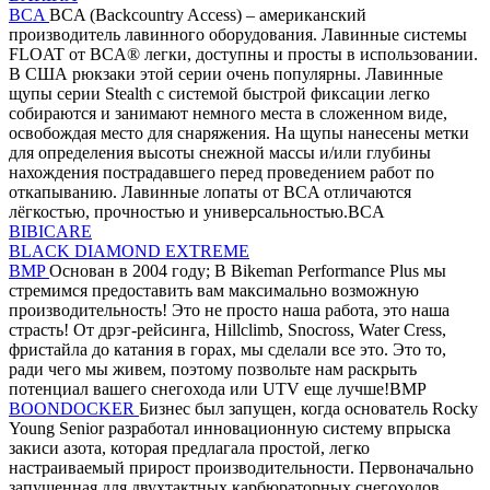
BCA
BCA (Backcountry Access) – американский
производитель лавинного оборудования. Лавинные системы
FLOAT от BCA® легки, доступны и просты в использовании.
В США рюкзаки этой серии очень популярны. Лавинные
щупы серии Stealth с системой быстрой фиксации легко
собираются и занимают немного места в сложенном виде,
освобождая место для снаряжения. На щупы нанесены метки
для определения высоты снежной массы и/или глубины
нахождения пострадавшего перед проведением работ по
откапыванию. Лавинные лопаты от BCA отличаются
лёгкостью, прочностью и универсальностью.BCA
BIBICARE
BLACK DIAMOND EXTREME
BMP
Основан в 2004 году; В Bikeman Performance Plus мы
стремимся предоставить вам максимально возможную
производительность! Это не просто наша работа, это наша
страсть! От дрэг-рейсинга, Hillclimb, Snocross, Water Cress,
фристайла до катания в горах, мы сделали все это. Это то,
ради чего мы живем, поэтому позвольте нам раскрыть
потенциал вашего снегохода или UTV еще лучше!BMP
BOONDOCKER
Бизнес был запущен, когда основатель Rocky
Young Senior разработал инновационную систему впрыска
закиси азота, которая предлагала простой, легко
настраиваемый прирост производительности. Первоначально
запущенная для двухтактных карбюраторных снегоходов,