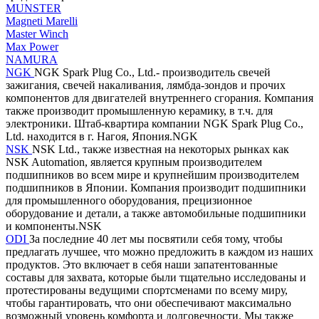
MUNSTER
Magneti Marelli
Master Winch
Max Power
NAMURA
NGK
NGK Spark Plug Co., Ltd.- производитель свечей
зажигания, свечей накаливания, лямбда-зондов и прочих
компонентов для двигателей внутреннего сгорания. Компания
также производит промышленную керамику, в т.ч. для
электроники. Штаб-квартира компании NGK Spark Plug Co.,
Ltd. находится в г. Нагоя, Япония.NGK
NSK
NSK Ltd., также известная на некоторых рынках как
NSK Automation, является крупным производителем
подшипников во всем мире и крупнейшим производителем
подшипников в Японии. Компания производит подшипники
для промышленного оборудования, прецизионное
оборудование и детали, а также автомобильные подшипники
и компоненты.NSK
ODI
За последние 40 лет мы посвятили себя тому, чтобы
предлагать лучшее, что можно предложить в каждом из наших
продуктов. Это включает в себя наши запатентованные
составы для захвата, которые были тщательно исследованы и
протестированы ведущими спортсменами по всему миру,
чтобы гарантировать, что они обеспечивают максимально
возможный уровень комфорта и долговечности. Мы также