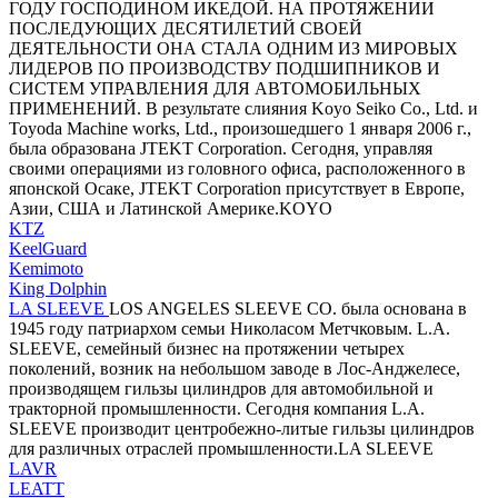
ГОДУ ГОСПОДИНОМ ИКЕДОЙ. НА ПРОТЯЖЕНИИ
ПОСЛЕДУЮЩИХ ДЕСЯТИЛЕТИЙ СВОЕЙ
ДЕЯТЕЛЬНОСТИ ОНА СТАЛА ОДНИМ ИЗ МИРОВЫХ
ЛИДЕРОВ ПО ПРОИЗВОДСТВУ ПОДШИПНИКОВ И
СИСТЕМ УПРАВЛЕНИЯ ДЛЯ АВТОМОБИЛЬНЫХ
ПРИМЕНЕНИЙ. В результате слияния Koyo Seiko Co., Ltd. и
Toyoda Machine works, Ltd., произошедшего 1 января 2006 г.,
была образована JTEKT Corporation. Сегодня, управляя
своими операциями из головного офиса, расположенного в
японской Осаке, JTEKT Corporation присутствует в Европе,
Азии, США и Латинской Америке.KOYO
KTZ
KeelGuard
Kemimoto
King Dolphin
LA SLEEVE
LOS ANGELES SLEEVE CO. была основана в
1945 году патриархом семьи Николасом Метчковым. L.A.
SLEEVE, семейный бизнес на протяжении четырех
поколений, возник на небольшом заводе в Лос-Анджелесе,
производящем гильзы цилиндров для автомобильной и
тракторной промышленности. Сегодня компания L.A.
SLEEVE производит центробежно-литые гильзы цилиндров
для различных отраслей промышленности.LA SLEEVE
LAVR
LEATT