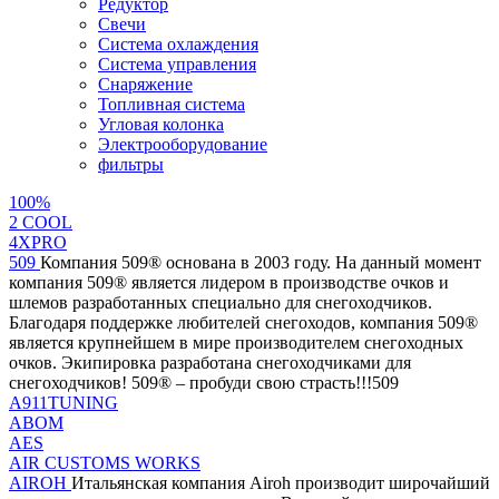
Редуктор
Свечи
Система охлаждения
Система управления
Снаряжение
Топливная система
Угловая колонка
Электрооборудование
фильтры
100%
2 СOOL
4XPRO
509
Компания 509® основана в 2003 году. На данный момент
компания 509® является лидером в производстве очков и
шлемов разработанных специально для снегоходчиков.
Благодаря поддержке любителей снегоходов, компания 509®
является крупнейшем в мире производителем снегоходных
очков. Экипировка разработана снегоходчиками для
снегоходчиков! 509® – пробуди свою страсть!!!509
A911TUNING
ABOM
AES
AIR CUSTOMS WORKS
AIROH
Итальянская компания Airoh производит широчайший