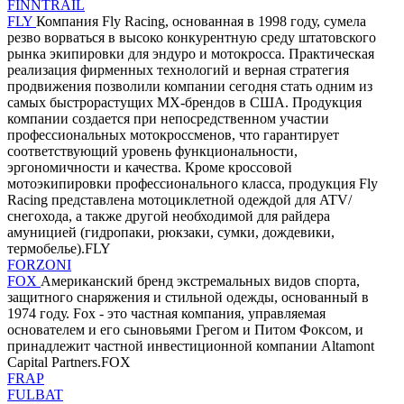
FINNTRAIL
FLY
Компания Fly Racing, основанная в 1998 году, сумела
резво ворваться в высоко конкурентную среду штатовского
рынка экипировки для эндуро и мотокросса. Практическая
реализация фирменных технологий и верная стратегия
продвижения позволили компании сегодня стать одним из
самых быстрорастущих MX-брендов в США. Продукция
компании создается при непосредственном участии
профессиональных мотокроссменов, что гарантирует
соответствующий уровень функциональности,
эргономичности и качества. Кроме кроссовой
мотоэкипировки профессионального класса, продукция Fly
Racing представлена мотоциклетной одеждой для ATV/
снегохода, а также другой необходимой для райдера
амуницией (гидропаки, рюкзаки, сумки, дождевики,
термобелье).FLY
FORZONI
FOX
Американский бренд экстремальных видов спорта,
защитного снаряжения и стильной одежды, основанный в
1974 году. Fox - это частная компания, управляемая
основателем и его сыновьями Грегом и Питом Фоксом, и
принадлежит частной инвестиционной компании Altamont
Capital Partners.FOX
FRAP
FULBAT