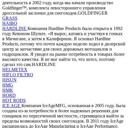
деятельность в 2002 году, когда мы начали производство
Goldfinger™, комплекта левостороннего управления
дроссельной заслонки для снегоходов.GOLDFINGER
GRASS
HAIBO
HARDLINE
Компания Hardline Products была открыта в 1992
году Кевином Шульте. «Я вырос, катаясь и участвуя в гонках
в Мичигане, а затем в Калифорнии. Я основал Hardline
Products, потому что почти каждую неделю ходил в дилерский
центр за запчастями для своих дорожных мотоциклов и
гидроциклов. Я увидел на рынке потребность в товарах более
высокого качества. Я не мог найти то, что хотел, поэтому
сделал это сам.HARDLINE
HELMETEX
HIFLO FILTRO
HISUN
HMG
HMK
HORD
HOT RODS
ICE AGE
Компания IceAgeMFG, основанная в 2005 году, была
создана из-за потребности в более надежных решениях для
гонщиков по пересеченной местности, стремящихся выйти за
пределы возможностей своих снегоходов. В 2011 году IceAge
расширилась до IceAge Manufacturing и IceAge Performance.