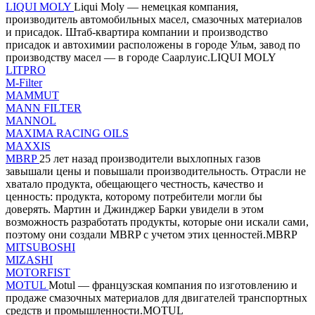
LIQUI MOLY
Liqui Moly — немецкая компания,
производитель автомобильных масел, смазочных материалов
и присадок. Штаб-квартира компании и производство
присадок и автохимии расположены в городе Ульм, завод по
производству масел — в городе Саарлуис.LIQUI MOLY
LITPRO
M-Filter
MAMMUT
MANN FILTER
MANNOL
MAXIMA RACING OILS
MAXXIS
MBRP
25 лет назад производители выхлопных газов
завышали цены и повышали производительность. Отрасли не
хватало продукта, обещающего честность, качество и
ценность: продукта, которому потребители могли бы
доверять. Мартин и Джинджер Барки увидели в этом
возможность разработать продукты, которые они искали сами,
поэтому они создали MBRP с учетом этих ценностей.MBRP
MITSUBOSHI
MIZASHI
MOTORFIST
MOTUL
Motul — французская компания по изготовлению и
продаже смазочных материалов для двигателей транспортных
средств и промышленности.MOTUL