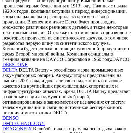
свой продукт — безвоздушную шину. Компания также
произвела первые белые шины в 1913 году. Начиная с начала
1920-х годов, компания вступила в период диверсификации,
когда она радикально расширила ассортимент своей
продукции. В конечном итоге Dayco будет производить
множество различных резиновых деталей, а также некоторые
текстильные изделия. Он также стал пионером в производстве
некоторых продуктов из синтетического каучука, в том числе
разработал первую шину из синтетического каучука.
Компания будет ценным поставщиком военной продукции во
время Второй мировой войны. Компания официально
сменила название на DAYCO Corporation в 1960 году.DAYCO
DEESTONE
DELTA
DELTA Battery – российская марка промышленных
аккумуляторных батарей. Аккумуляторы представлены на
рынке с 2001 года, и доказали свою надёжность и высокое
качество на крупнейших промышленных, спортивных и
инфраструктурных объектах. Бренд DELTA Battery предлагает
различные серии аккумуляторных батарей,
оптимизированных в зависимости от назначения: от систем
телекоммуникаций и связи до источников бесперебойного
питания и мототехники.DELTA
DENSO
DM TECHNOLOGY
DRAGONFLY
В любой точке экстремального отдыха важно