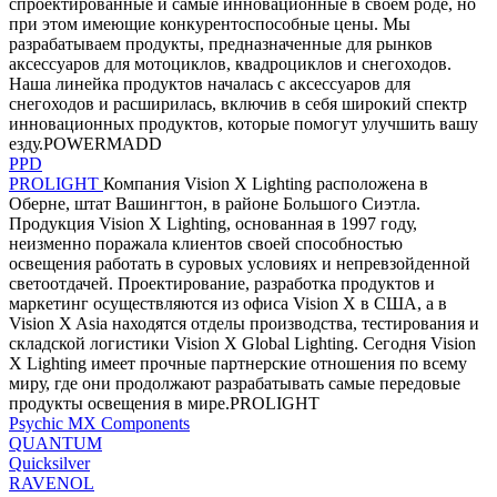
спроектированные и самые инновационные в своем роде, но
при этом имеющие конкурентоспособные цены. Мы
разрабатываем продукты, предназначенные для рынков
аксессуаров для мотоциклов, квадроциклов и снегоходов.
Наша линейка продуктов началась с аксессуаров для
снегоходов и расширилась, включив в себя широкий спектр
инновационных продуктов, которые помогут улучшить вашу
езду.POWERMADD
PPD
PROLIGHT
Компания Vision X Lighting расположена в
Оберне, штат Вашингтон, в районе Большого Сиэтла.
Продукция Vision X Lighting, основанная в 1997 году,
неизменно поражала клиентов своей способностью
освещения работать в суровых условиях и непревзойденной
светоотдачей. Проектирование, разработка продуктов и
маркетинг осуществляются из офиса Vision X в США, а в
Vision X Asia находятся отделы производства, тестирования и
складской логистики Vision X Global Lighting. Сегодня Vision
X Lighting имеет прочные партнерские отношения по всему
миру, где они продолжают разрабатывать самые передовые
продукты освещения в мире.PROLIGHT
Psychic MX Components
QUANTUM
Quicksilver
RAVENOL