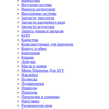
Вариаторы
Впускная система
Выносы радиаторов
Выхлопные системы
Запчасти двигателя
Запчасти карданного вала
Запчасти редуктора
Защита днища и рычагов
КПП
Канистры
Комплектующие для прицепов
Корпус и обвес
Крепления
Крыши
Лебедки
Масла и химия
Мини Прицепы Для ATV
Наклейки
Подвеска
Подшипники
Приводы
Прицепы
Прокладки и сальники
Проставки
Расширители арок