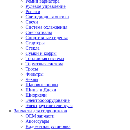
Ремни вариатора
Рулевое управление
Рычаги
Светодиодная оптика
Свечи
Система охлаждения
Снегоотвалы
Спортивные сиденья
Стартеры
Стекла
Сумки и кофры
Топливная система
Тормозная система
Тросы
Фильтры
Чехлы
Шаровые опоры
Шины и Диски
Шноркели
Электрооборудование
Электроусилители руля
Запчасти для гидроциклов
OEM запчасти
Аксессуары
Водометная установка