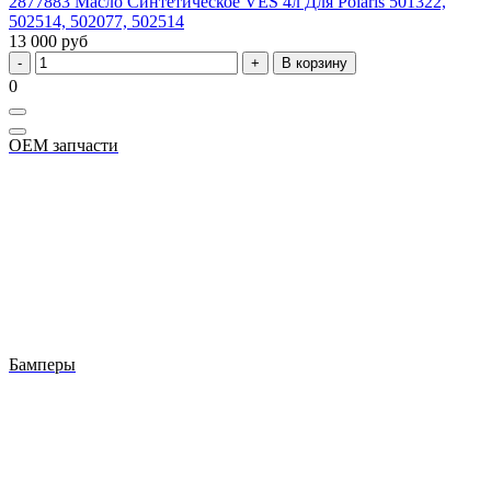
2877883 Масло Синтетическое VES 4л Для Polaris 501322,
502514, 502077, 502514
13 000 руб
В корзину
0
OEM запчасти
Бамперы