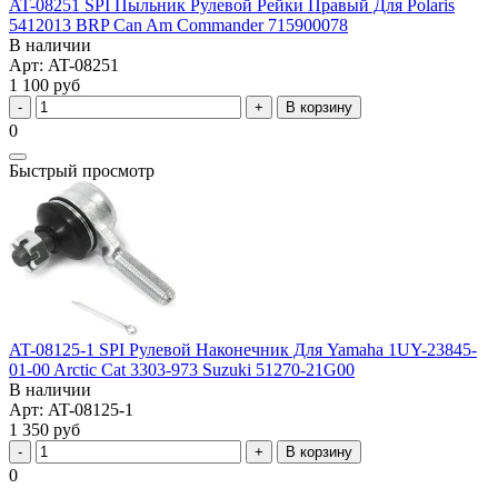
AT-08251 SPI Пыльник Рулевой Рейки Правый Для Polaris
5412013 BRP Can Am Commander 715900078
В наличии
Арт: AT-08251
1 100 руб
В корзину
0
Быстрый просмотр
AT-08125-1 SPI Рулевой Наконечник Для Yamaha 1UY-23845-
01-00 Arctic Cat 3303-973 Suzuki 51270-21G00
В наличии
Арт: AT-08125-1
1 350 руб
В корзину
0