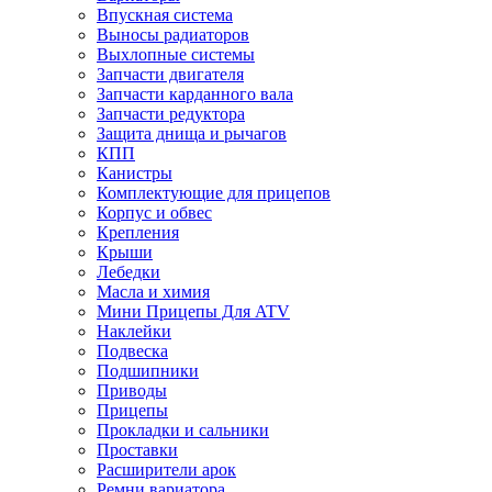
Впускная система
Выносы радиаторов
Выхлопные системы
Запчасти двигателя
Запчасти карданного вала
Запчасти редуктора
Защита днища и рычагов
КПП
Канистры
Комплектующие для прицепов
Корпус и обвес
Крепления
Крыши
Лебедки
Масла и химия
Мини Прицепы Для ATV
Наклейки
Подвеска
Подшипники
Приводы
Прицепы
Прокладки и сальники
Проставки
Расширители арок
Ремни вариатора