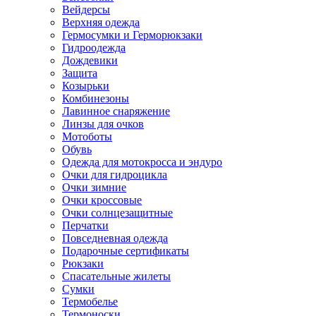
Вейдерсы
Верхняя одежда
Гермосумки и Герморюкзаки
Гидроодежда
Дождевики
Защита
Козырьки
Комбинезоны
Лавинное снаряжение
Линзы для очков
Мотоботы
Обувь
Одежда для мотокросса и эндуро
Очки для гидроцикла
Очки зимние
Очки кроссовые
Очки солнцезащитные
Перчатки
Повседневная одежда
Подарочные сертификаты
Рюкзаки
Спасательные жилеты
Сумки
Термобелье
Термоноски