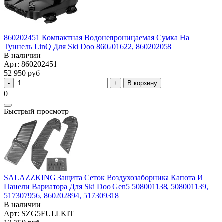
860202451 Компактная Водонепроницаемая Сумка На
Туннель LinQ Для Ski Doo 860201622, 860202058
В наличии
Арт: 860202451
52 950 руб
В корзину
0
Быстрый просмотр
SALAZZKING Защита Сеток Воздухозаборника Капота И
Панели Вариатора Для Ski Doo Gen5 508001138, 508001139,
517307956, 860202894, 517309318
В наличии
Арт: SZG5FULLKIT