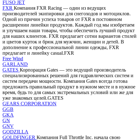
FUSO JET
FXR
Компания FXR Racing — один из ведущих
производителей экипировки для снегоходов и мотоциклов.
Одной из причин успеха товаров от FXR в постоянном
расширении линейки продуктов. Каждый год мы изобретаем
и улучшаем наши товары, чтобы обеспечить лучший продукт
для наших клиентов. FXR предлагает сотни вариантов стилей
и цветов курток и брюк для мужчин, женщин и детей. В
дополнение к профессиональной линии одежды, FXR
предлагает и линейку casual.FXR
Free Wind
GARLAND
GATES
Корпорация Gates — это ведущий производитель
специализированных решений для гидравлических систем и
систем передачи мощности. Компания Gates всегда готова
предложить правильный продукт в нужном месте и в нужное
время, будь то для самых экстремальных условий или же для
уже знакомых целей.GATES
GEARS CORPORATION
GGB
GKA
GN
GNV
GODZILLA
GOLDFINGER
Компания Full Throttle Inc. начала свою