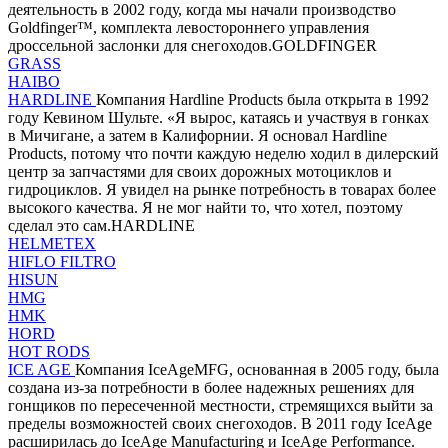
деятельность в 2002 году, когда мы начали производство
Goldfinger™, комплекта левостороннего управления
дроссельной заслонки для снегоходов.GOLDFINGER
GRASS
HAIBO
HARDLINE
Компания Hardline Products была открыта в 1992
году Кевином Шульте. «Я вырос, катаясь и участвуя в гонках
в Мичигане, а затем в Калифорнии. Я основал Hardline
Products, потому что почти каждую неделю ходил в дилерский
центр за запчастями для своих дорожных мотоциклов и
гидроциклов. Я увидел на рынке потребность в товарах более
высокого качества. Я не мог найти то, что хотел, поэтому
сделал это сам.HARDLINE
HELMETEX
HIFLO FILTRO
HISUN
HMG
HMK
HORD
HOT RODS
ICE AGE
Компания IceAgeMFG, основанная в 2005 году, была
создана из-за потребности в более надежных решениях для
гонщиков по пересеченной местности, стремящихся выйти за
пределы возможностей своих снегоходов. В 2011 году IceAge
расширилась до IceAge Manufacturing и IceAge Performance.