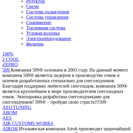
Редуктор
Свечи
Система охлаждения
Система управления
Снаряжение
Топливная система
Угловая колонка
Электрооборудование
фильтры
100%
2 СOOL
4XPRO
509
Компания 509® основана в 2003 году. На данный момент
компания 509® является лидером в производстве очков и
шлемов разработанных специально для снегоходчиков.
Благодаря поддержке любителей снегоходов, компания 509®
является крупнейшем в мире производителем снегоходных
очков. Экипировка разработана снегоходчиками для
снегоходчиков! 509® – пробуди свою страсть!!!509
A911TUNING
ABOM
AES
AIR CUSTOMS WORKS
AIROH
Итальянская компания Airoh производит широчайший