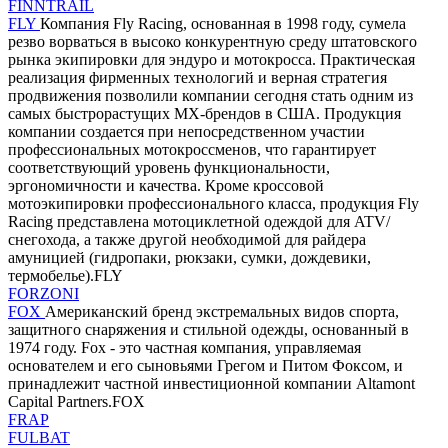
FINNTRAIL
FLY
Компания Fly Racing, основанная в 1998 году, сумела
резво ворваться в высоко конкурентную среду штатовского
рынка экипировки для эндуро и мотокросса. Практическая
реализация фирменных технологий и верная стратегия
продвижения позволили компании сегодня стать одним из
самых быстрорастущих MX-брендов в США. Продукция
компании создается при непосредственном участии
профессиональных мотокроссменов, что гарантирует
соответствующий уровень функциональности,
эргономичности и качества. Кроме кроссовой
мотоэкипировки профессионального класса, продукция Fly
Racing представлена мотоциклетной одеждой для ATV/
снегохода, а также другой необходимой для райдера
амуницией (гидропаки, рюкзаки, сумки, дождевики,
термобелье).FLY
FORZONI
FOX
Американский бренд экстремальных видов спорта,
защитного снаряжения и стильной одежды, основанный в
1974 году. Fox - это частная компания, управляемая
основателем и его сыновьями Грегом и Питом Фоксом, и
принадлежит частной инвестиционной компании Altamont
Capital Partners.FOX
FRAP
FULBAT