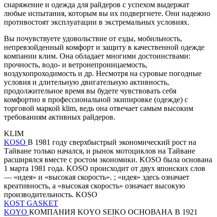
снаряжение и одежда для райдеров с успехом выдержат
любые испытания, которым вы их подвергнете. Они надежно
противостоят эксплуатации в экстремальных условиях.
Вы почувствуете удовольствие от езды, мобильность,
непревзойденный комфорт и защиту в качественной одежде
компании клим. Она обладает многими достоинствами:
прочность, водо- и ветронепроницаемость,
воздухопроходимость и др. Несмотря на суровые погодные
условия и длительную двигательную активность,
продолжительное время вы будете чувствовать себя
комфортно в профессиональной экипировке (одежде) с
торговой маркой klim, ведь она отвечает самым высоким
требованиям активных райдеров.
KLIM
KOSO
В 1981 году сверхбыстрый экономический рост на
Тайване только начался, и рынок мотоциклов на Тайване
расширялся вместе с ростом экономики. KOSO была основана
1 марта 1981 года. KOSO происходит от двух японских слов
— «идея» и «высокая скорость». ; «идея» здесь означает
креативность, а «высокая скорость» означает высокую
производительность. KOSO
KOST GASKET
KOYO
КОМПАНИЯ KOYO SEIKO ОСНОВАНА В 1921