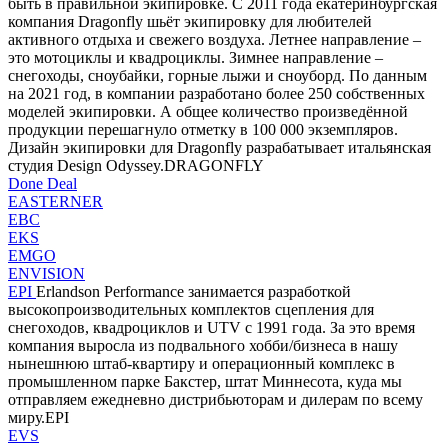
быть в правильной экипировке. С 2011 года екатеринбургская
компания Dragonfly шьёт экипировку для любителей
активного отдыха и свежего воздуха. Летнее направление –
это мотоциклы и квадроциклы. Зимнее направление –
снегоходы, сноубайки, горные лыжи и сноуборд. По данным
на 2021 год, в компании разработано более 250 собственных
моделей экипировки. А общее количество произведённой
продукции перешагнуло отметку в 100 000 экземпляров.
Дизайн экипировки для Dragonfly разрабатывает итальянская
студия Design Odyssey.DRAGONFLY
Done Deal
EASTERNER
EBC
EKS
EMGO
ENVISION
EPI
Erlandson Performance занимается разработкой
высокопроизводительных комплектов сцепления для
снегоходов, квадроциклов и UTV с 1991 года. За это время
компания выросла из подвального хобби/бизнеса в нашу
нынешнюю штаб-квартиру и операционный комплекс в
промышленном парке Бакстер, штат Миннесота, куда мы
отправляем ежедневно дистрибьюторам и дилерам по всему
миру.EPI
EVS