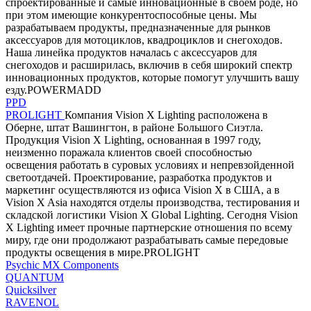
спроектированные и самые инновационные в своем роде, но
при этом имеющие конкурентоспособные цены. Мы
разрабатываем продукты, предназначенные для рынков
аксессуаров для мотоциклов, квадроциклов и снегоходов.
Наша линейка продуктов началась с аксессуаров для
снегоходов и расширилась, включив в себя широкий спектр
инновационных продуктов, которые помогут улучшить вашу
езду.POWERMADD
PPD
PROLIGHT
Компания Vision X Lighting расположена в
Оберне, штат Вашингтон, в районе Большого Сиэтла.
Продукция Vision X Lighting, основанная в 1997 году,
неизменно поражала клиентов своей способностью
освещения работать в суровых условиях и непревзойденной
светоотдачей. Проектирование, разработка продуктов и
маркетинг осуществляются из офиса Vision X в США, а в
Vision X Asia находятся отделы производства, тестирования и
складской логистики Vision X Global Lighting. Сегодня Vision
X Lighting имеет прочные партнерские отношения по всему
миру, где они продолжают разрабатывать самые передовые
продукты освещения в мире.PROLIGHT
Psychic MX Components
QUANTUM
Quicksilver
RAVENOL