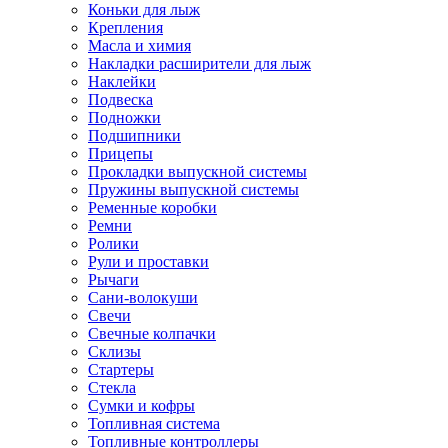
Коньки для лыж
Крепления
Масла и химия
Накладки расширители для лыж
Наклейки
Подвеска
Подножки
Подшипники
Прицепы
Прокладки выпускной системы
Пружины выпускной системы
Ременные коробки
Ремни
Ролики
Рули и проставки
Рычаги
Сани-волокуши
Свечи
Свечные колпачки
Склизы
Стартеры
Стекла
Сумки и кофры
Топливная система
Топливные контроллеры