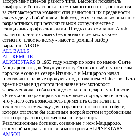
ассортимент шлемов разного типа. Высокий показатель
комфорта и безопасности шлема закрытого типа достигается
за счёт мастерства команды специалистов и их преданности
своему делу. Любой шлем airoh создается с помощью опытных
разработчиков при результативном сотрудничестве с
гонщиками-профессионалами. Продукция компании Airoh
является одной из самых безопасных и легких в своём
сегменте, плюс ко всему - имеет огромный выбор
вариаций.AIROH
ALL BALLS
ALLREMOTE
ALPINESTARS
В 1963 году мастер по коже по имени Санте
Маццароло создал будущую икону. Основанный в маленьком
городке Асоло на севере Италии, г-н Маццароло начал
производить первые продукты под названием Alpinestars. В то
время новый вид спорта под названием мотокросс
зарекомендовал себя и стал довольно популярным в Европе.
Очень хорошо разбираясь в этом виде спорта, Санте понял,
что у него есть возможность применить свои таланты и
техническую смекалку для разработки нового типа обуви,
которая отвечала бы защитным потребностям и требованиям
этого прекрасного, но жестокого вида спорта.
Революционные ботинки, созданные г-ном Маццароло,
станут образцом защиты для мотокросса.ALPINESTARS
AMSOIL