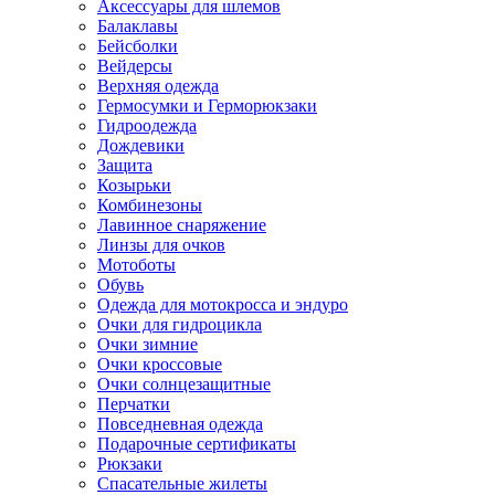
Аксессуары для шлемов
Балаклавы
Бейсболки
Вейдерсы
Верхняя одежда
Гермосумки и Герморюкзаки
Гидроодежда
Дождевики
Защита
Козырьки
Комбинезоны
Лавинное снаряжение
Линзы для очков
Мотоботы
Обувь
Одежда для мотокросса и эндуро
Очки для гидроцикла
Очки зимние
Очки кроссовые
Очки солнцезащитные
Перчатки
Повседневная одежда
Подарочные сертификаты
Рюкзаки
Спасательные жилеты