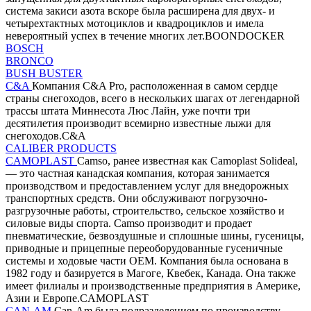
система закиси азота вскоре была расширена для двух- и
четырехтактных мотоциклов и квадроциклов и имела
невероятный успех в течение многих лет.BOONDOCKER
BOSCH
BRONCO
BUSH BUSTER
C&A
Компания C&A Pro, расположенная в самом сердце
страны снегоходов, всего в нескольких шагах от легендарной
трассы штата Миннесота Люс Лайн, уже почти три
десятилетия производит всемирно известные лыжи для
снегоходов.C&A
CALIBER PRODUCTS
CAMOPLAST
Camso, ранее известная как Camoplast Solideal,
— это частная канадская компания, которая занимается
производством и предоставлением услуг для внедорожных
транспортных средств. Они обслуживают погрузочно-
разгрузочные работы, строительство, сельское хозяйство и
силовые виды спорта. Camso производит и продает
пневматические, безвоздушные и сплошные шины, гусеницы,
приводные и прицепные переоборудованные гусеничные
системы и ходовые части OEM. Компания была основана в
1982 году и базируется в Магоге, Квебек, Канада. Она также
имеет филиалы и производственные предприятия в Америке,
Азии и Европе.CAMOPLAST
CAN-AM
Can-Am была подразделением по производству