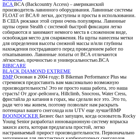
BCA
BCA (Backcountry Access) – американский
производитель лавинного оборудования. Лавинные системы
FLOAT от BCA® легки, доступны и просты в использовании.
В США рюкзаки этой серии очень популярны. Лавинные
щупы серии Stealth с системой быстрой фиксации легко
собираются и занимают немного места в сложенном виде,
освобождая место для снаряжения. На щупы нанесены метки
для определения высоты снежной массы и/или глубины
нахождения пострадавшего перед проведением работ по
откапыванию. Лавинные лопаты от BCA отличаются
лёгкостью, прочностью и универсальностью.BCA
BIBICARE
BLACK DIAMOND EXTREME
BMP
Основан в 2004 году; В Bikeman Performance Plus мы
стремимся предоставить вам максимально возможную
производительность! Это не просто наша работа, это наша
страсть! От дрэг-рейсинга, Hillclimb, Snocross, Water Cress,
фристайла до катания в горах, мы сделали все это. Это то,
ради чего мы живем, поэтому позвольте нам раскрыть
потенциал вашего снегохода или UTV еще лучше!BMP
BOONDOCKER
Бизнес был запущен, когда основатель Rocky
Young Senior разработал инновационную систему впрыска
закиси азота, которая предлагала простой, легко
настраиваемый прирост производительности. Первоначально
запущенная для двухтактных карбюраторных снегоходов,