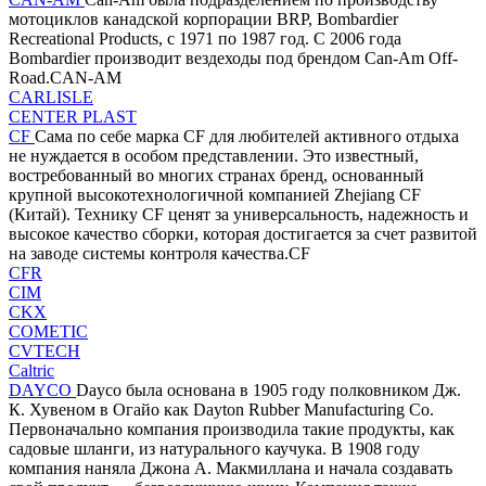
мотоциклов канадской корпорации BRP, Bombardier
Recreational Products, с 1971 по 1987 год. С 2006 года
Bombardier производит вездеходы под брендом Can-Am Off-
Road.CAN-AM
CARLISLE
CENTER PLAST
CF
Сама по себе марка CF для любителей активного отдыха
не нуждается в особом представлении. Это известный,
востребованный во многих странах бренд, основанный
крупной высокотехнологичной компанией Zhejiang CF
(Китай). Технику CF ценят за универсальность, надежность и
высокое качество сборки, которая достигается за счет развитой
на заводе системы контроля качества.CF
CFR
CIM
CKX
COMETIC
CVTECH
Caltric
DAYCO
Dayco была основана в 1905 году полковником Дж.
К. Хувеном в Огайо как Dayton Rubber Manufacturing Co.
Первоначально компания производила такие продукты, как
садовые шланги, из натурального каучука. В 1908 году
компания наняла Джона А. Макмиллана и начала создавать