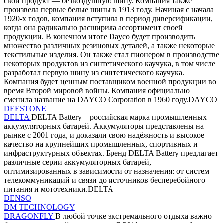
свой продукт — безвоздушную шину. Компания также
произвела первые белые шины в 1913 году. Начиная с начала
1920-х годов, компания вступила в период диверсификации,
когда она радикально расширила ассортимент своей
продукции. В конечном итоге Dayco будет производить
множество различных резиновых деталей, а также некоторые
текстильные изделия. Он также стал пионером в производстве
некоторых продуктов из синтетического каучука, в том числе
разработал первую шину из синтетического каучука.
Компания будет ценным поставщиком военной продукции во
время Второй мировой войны. Компания официально
сменила название на DAYCO Corporation в 1960 году.DAYCO
DEESTONE
DELTA
DELTA Battery – российская марка промышленных
аккумуляторных батарей. Аккумуляторы представлены на
рынке с 2001 года, и доказали свою надёжность и высокое
качество на крупнейших промышленных, спортивных и
инфраструктурных объектах. Бренд DELTA Battery предлагает
различные серии аккумуляторных батарей,
оптимизированных в зависимости от назначения: от систем
телекоммуникаций и связи до источников бесперебойного
питания и мототехники.DELTA
DENSO
DM TECHNOLOGY
DRAGONFLY
В любой точке экстремального отдыха важно