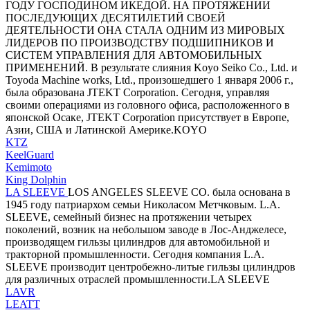
ГОДУ ГОСПОДИНОМ ИКЕДОЙ. НА ПРОТЯЖЕНИИ
ПОСЛЕДУЮЩИХ ДЕСЯТИЛЕТИЙ СВОЕЙ
ДЕЯТЕЛЬНОСТИ ОНА СТАЛА ОДНИМ ИЗ МИРОВЫХ
ЛИДЕРОВ ПО ПРОИЗВОДСТВУ ПОДШИПНИКОВ И
СИСТЕМ УПРАВЛЕНИЯ ДЛЯ АВТОМОБИЛЬНЫХ
ПРИМЕНЕНИЙ. В результате слияния Koyo Seiko Co., Ltd. и
Toyoda Machine works, Ltd., произошедшего 1 января 2006 г.,
была образована JTEKT Corporation. Сегодня, управляя
своими операциями из головного офиса, расположенного в
японской Осаке, JTEKT Corporation присутствует в Европе,
Азии, США и Латинской Америке.KOYO
KTZ
KeelGuard
Kemimoto
King Dolphin
LA SLEEVE
LOS ANGELES SLEEVE CO. была основана в
1945 году патриархом семьи Николасом Метчковым. L.A.
SLEEVE, семейный бизнес на протяжении четырех
поколений, возник на небольшом заводе в Лос-Анджелесе,
производящем гильзы цилиндров для автомобильной и
тракторной промышленности. Сегодня компания L.A.
SLEEVE производит центробежно-литые гильзы цилиндров
для различных отраслей промышленности.LA SLEEVE
LAVR
LEATT