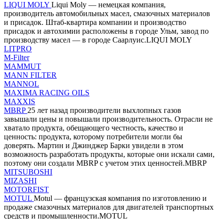
LIQUI MOLY
Liqui Moly — немецкая компания,
производитель автомобильных масел, смазочных материалов
и присадок. Штаб-квартира компании и производство
присадок и автохимии расположены в городе Ульм, завод по
производству масел — в городе Саарлуис.LIQUI MOLY
LITPRO
M-Filter
MAMMUT
MANN FILTER
MANNOL
MAXIMA RACING OILS
MAXXIS
MBRP
25 лет назад производители выхлопных газов
завышали цены и повышали производительность. Отрасли не
хватало продукта, обещающего честность, качество и
ценность: продукта, которому потребители могли бы
доверять. Мартин и Джинджер Барки увидели в этом
возможность разработать продукты, которые они искали сами,
поэтому они создали MBRP с учетом этих ценностей.MBRP
MITSUBOSHI
MIZASHI
MOTORFIST
MOTUL
Motul — французская компания по изготовлению и
продаже смазочных материалов для двигателей транспортных
средств и промышленности.MOTUL