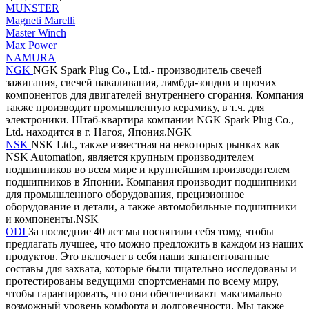
MUNSTER
Magneti Marelli
Master Winch
Max Power
NAMURA
NGK
NGK Spark Plug Co., Ltd.- производитель свечей
зажигания, свечей накаливания, лямбда-зондов и прочих
компонентов для двигателей внутреннего сгорания. Компания
также производит промышленную керамику, в т.ч. для
электроники. Штаб-квартира компании NGK Spark Plug Co.,
Ltd. находится в г. Нагоя, Япония.NGK
NSK
NSK Ltd., также известная на некоторых рынках как
NSK Automation, является крупным производителем
подшипников во всем мире и крупнейшим производителем
подшипников в Японии. Компания производит подшипники
для промышленного оборудования, прецизионное
оборудование и детали, а также автомобильные подшипники
и компоненты.NSK
ODI
За последние 40 лет мы посвятили себя тому, чтобы
предлагать лучшее, что можно предложить в каждом из наших
продуктов. Это включает в себя наши запатентованные
составы для захвата, которые были тщательно исследованы и
протестированы ведущими спортсменами по всему миру,
чтобы гарантировать, что они обеспечивают максимально
возможный уровень комфорта и долговечности. Мы также