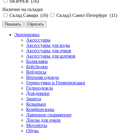
SKIPPER (
16
)
Наличие на складах
Склад Самара (
16
)
Склад3 Санкт-Петербург (
11
)
Экипировка
Аксессуары
Аксессуары для воды
Аксессуары для очков
Аксессуары для шлемов
Балаклавы
Бейсболки
Вейдерсы
Верхняя одежда
Гермосумки и Герморюкзаки
Гидроодежда
Дождевики
Защита
Козырьки
Комбинезоны
Лавинное снаряжение
Линзы для очков
Мотоботы
Обувь