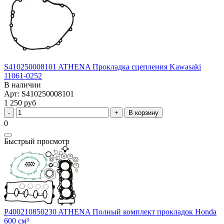
S410250008101 ATHENA Прокладка сцепления Kawasaki
11061-0252
В наличии
Арт: S410250008101
1 250 руб
В корзину
0
Быстрый просмотр
P400210850230 ATHENA Полный комплект прокладок Honda
600 см³