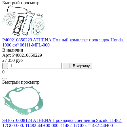
Быстрый просмотр
P400210850229 ATHENA Полный комплект прокладок Honda
1000 см³ 06111-MFL-000
В наличии
Арт: P400210850229
27 350 руб
В корзину
0
Быстрый просмотр
S410510008124 ATHENA Прокладка сцепления Suzuki 11482-
17G00-000, 11482-44H00-000, 11482-17G00, 11482-44H00