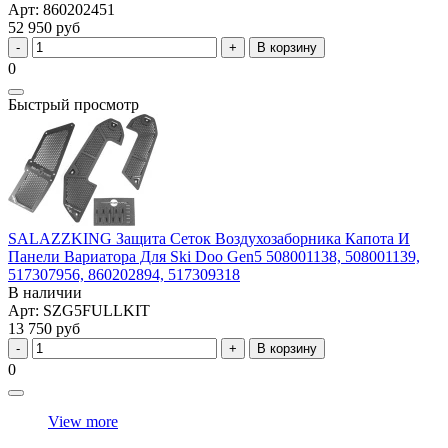
Арт: 860202451
52 950 руб
В корзину
0
Быстрый просмотр
SALAZZKING Защита Сеток Воздухозаборника Капота И
Панели Вариатора Для Ski Doo Gen5 508001138, 508001139,
517307956, 860202894, 517309318
В наличии
Арт: SZG5FULLKIT
13 750 руб
В корзину
0
View more