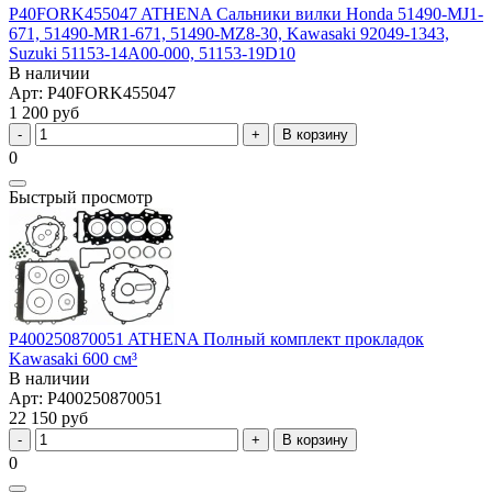
P40FORK455047 ATHENA Сальники вилки Honda 51490-MJ1-
671, 51490-MR1-671, 51490-MZ8-30, Kawasaki 92049-1343,
Suzuki 51153-14A00-000, 51153-19D10
В наличии
Арт: P40FORK455047
1 200 руб
В корзину
0
Быстрый просмотр
P400250870051 ATHENA Полный комплект прокладок
Kawasaki 600 см³
В наличии
Арт: P400250870051
22 150 руб
В корзину
0