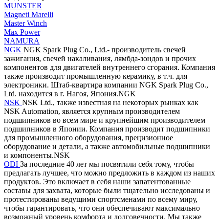
MUNSTER
Magneti Marelli
Master Winch
Max Power
NAMURA
NGK
NGK Spark Plug Co., Ltd.- производитель свечей
зажигания, свечей накаливания, лямбда-зондов и прочих
компонентов для двигателей внутреннего сгорания. Компания
также производит промышленную керамику, в т.ч. для
электроники. Штаб-квартира компании NGK Spark Plug Co.,
Ltd. находится в г. Нагоя, Япония.NGK
NSK
NSK Ltd., также известная на некоторых рынках как
NSK Automation, является крупным производителем
подшипников во всем мире и крупнейшим производителем
подшипников в Японии. Компания производит подшипники
для промышленного оборудования, прецизионное
оборудование и детали, а также автомобильные подшипники
и компоненты.NSK
ODI
За последние 40 лет мы посвятили себя тому, чтобы
предлагать лучшее, что можно предложить в каждом из наших
продуктов. Это включает в себя наши запатентованные
составы для захвата, которые были тщательно исследованы и
протестированы ведущими спортсменами по всему миру,
чтобы гарантировать, что они обеспечивают максимально
возможный уровень комфорта и долговечности. Мы также