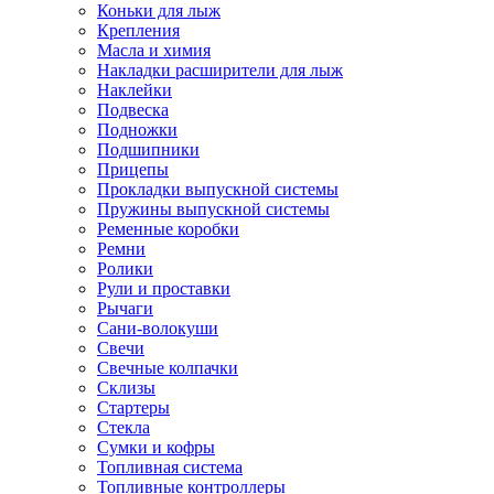
Коньки для лыж
Крепления
Масла и химия
Накладки расширители для лыж
Наклейки
Подвеска
Подножки
Подшипники
Прицепы
Прокладки выпускной системы
Пружины выпускной системы
Ременные коробки
Ремни
Ролики
Рули и проставки
Рычаги
Сани-волокуши
Свечи
Свечные колпачки
Склизы
Стартеры
Стекла
Сумки и кофры
Топливная система
Топливные контроллеры