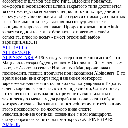
ассортимент шлемов разного типа. Высокий показатель
комфорта и безопасности шлема закрытого типа достигается
за счёт мастерства команды специалистов и их преданности
своему делу. Любой шлем airoh создается с помощью опытных
разработчиков при результативном сотрудничестве с
гонщиками-профессионалами. Продукция компании Airoh
является одной из самых безопасных и легких в своём
сегменте, плюс ко всему - имеет огромный выбор
вариаций.AIROH
ALL BALLS
ALLREMOTE
ALPINESTARS
В 1963 году мастер по коже по имени Санте
Маццароло создал будущую икону. Основанный в маленьком
городке Асоло на севере Италии, г-н Маццароло начал
производить первые продукты под названием Alpinestars. В то
время новый вид спорта под названием мотокросс
зарекомендовал себя и стал довольно популярным в Европе.
Очень хорошо разбираясь в этом виде спорта, Санте понял,
что у него есть возможность применить свои таланты и
техническую смекалку для разработки нового типа обуви,
которая отвечала бы защитным потребностям и требованиям
этого прекрасного, но жестокого вида спорта.
Революционные ботинки, созданные г-ном Маццароло,
станут образцом защиты для мотокросса.ALPINESTARS
AMSOIL