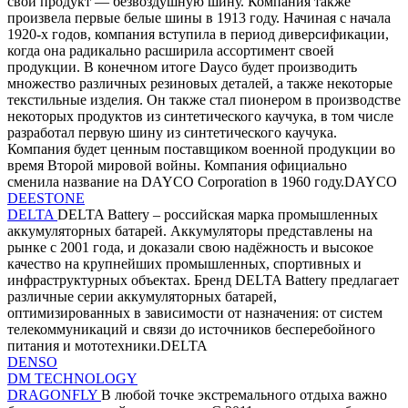
свой продукт — безвоздушную шину. Компания также
произвела первые белые шины в 1913 году. Начиная с начала
1920-х годов, компания вступила в период диверсификации,
когда она радикально расширила ассортимент своей
продукции. В конечном итоге Dayco будет производить
множество различных резиновых деталей, а также некоторые
текстильные изделия. Он также стал пионером в производстве
некоторых продуктов из синтетического каучука, в том числе
разработал первую шину из синтетического каучука.
Компания будет ценным поставщиком военной продукции во
время Второй мировой войны. Компания официально
сменила название на DAYCO Corporation в 1960 году.DAYCO
DEESTONE
DELTA
DELTA Battery – российская марка промышленных
аккумуляторных батарей. Аккумуляторы представлены на
рынке с 2001 года, и доказали свою надёжность и высокое
качество на крупнейших промышленных, спортивных и
инфраструктурных объектах. Бренд DELTA Battery предлагает
различные серии аккумуляторных батарей,
оптимизированных в зависимости от назначения: от систем
телекоммуникаций и связи до источников бесперебойного
питания и мототехники.DELTA
DENSO
DM TECHNOLOGY
DRAGONFLY
В любой точке экстремального отдыха важно