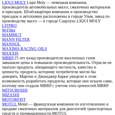
LIQUI MOLY
Liqui Moly — немецкая компания,
производитель автомобильных масел, смазочных материалов
и присадок. Штаб-квартира компании и производство
присадок и автохимии расположены в городе Ульм, завод по
производству масел — в городе Саарлуис.LIQUI MOLY
LITPRO
M-Filter
MAMMUT
MANN FILTER
MANNOL
MAXIMA RACING OILS
MAXXIS
MBRP
25 лет назад производители выхлопных газов
завышали цены и повышали производительность. Отрасли не
хватало продукта, обещающего честность, качество и
ценность: продукта, которому потребители могли бы
доверять. Мартин и Джинджер Барки увидели в этом
возможность разработать продукты, которые они искали сами,
поэтому они создали MBRP с учетом этих ценностей.MBRP
MITSUBOSHI
MIZASHI
MOTORFIST
MOTUL
Motul — французская компания по изготовлению и
продаже смазочных материалов для двигателей транспортных
средств и промышленности.MOTUL