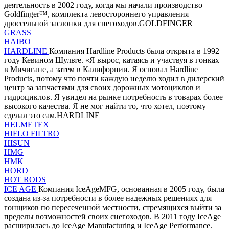
деятельность в 2002 году, когда мы начали производство
Goldfinger™, комплекта левостороннего управления
дроссельной заслонки для снегоходов.GOLDFINGER
GRASS
HAIBO
HARDLINE
Компания Hardline Products была открыта в 1992
году Кевином Шульте. «Я вырос, катаясь и участвуя в гонках
в Мичигане, а затем в Калифорнии. Я основал Hardline
Products, потому что почти каждую неделю ходил в дилерский
центр за запчастями для своих дорожных мотоциклов и
гидроциклов. Я увидел на рынке потребность в товарах более
высокого качества. Я не мог найти то, что хотел, поэтому
сделал это сам.HARDLINE
HELMETEX
HIFLO FILTRO
HISUN
HMG
HMK
HORD
HOT RODS
ICE AGE
Компания IceAgeMFG, основанная в 2005 году, была
создана из-за потребности в более надежных решениях для
гонщиков по пересеченной местности, стремящихся выйти за
пределы возможностей своих снегоходов. В 2011 году IceAge
расширилась до IceAge Manufacturing и IceAge Performance.