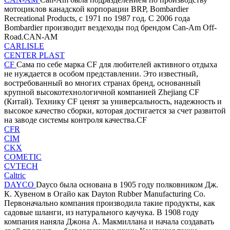
мотоциклов канадской корпорации BRP, Bombardier
Recreational Products, с 1971 по 1987 год. С 2006 года
Bombardier производит вездеходы под брендом Can-Am Off-
Road.CAN-AM
CARLISLE
CENTER PLAST
CF
Сама по себе марка CF для любителей активного отдыха
не нуждается в особом представлении. Это известный,
востребованный во многих странах бренд, основанный
крупной высокотехнологичной компанией Zhejiang CF
(Китай). Технику CF ценят за универсальность, надежность и
высокое качество сборки, которая достигается за счет развитой
на заводе системы контроля качества.CF
CFR
CIM
CKX
COMETIC
CVTECH
Caltric
DAYCO
Dayco была основана в 1905 году полковником Дж.
К. Хувеном в Огайо как Dayton Rubber Manufacturing Co.
Первоначально компания производила такие продукты, как
садовые шланги, из натурального каучука. В 1908 году
компания наняла Джона А. Макмиллана и начала создавать