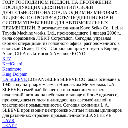
ГОДУ ГОСПОДИНОМ ИКЕДОЙ. НА ПРОТЯЖЕНИИ
ПОСЛЕДУЮЩИХ ДЕСЯТИЛЕТИЙ СВОЕЙ
ДЕЯТЕЛЬНОСТИ ОНА СТАЛА ОДНИМ ИЗ МИРОВЫХ
ЛИДЕРОВ ПО ПРОИЗВОДСТВУ ПОДШИПНИКОВ И
СИСТЕМ УПРАВЛЕНИЯ ДЛЯ АВТОМОБИЛЬНЫХ
ПРИМЕНЕНИЙ. В результате слияния Koyo Seiko Co., Ltd. и
Toyoda Machine works, Ltd., произошедшего 1 января 2006 г.,
была образована JTEKT Corporation. Сегодня, управляя
своими операциями из головного офиса, расположенного в
японской Осаке, JTEKT Corporation присутствует в Европе,
Азии, США и Латинской Америке.KOYO
KTZ
KeelGuard
Kemimoto
King Dolphin
LA SLEEVE
LOS ANGELES SLEEVE CO. была основана в
1945 году патриархом семьи Николасом Метчковым. L.A.
SLEEVE, семейный бизнес на протяжении четырех
поколений, возник на небольшом заводе в Лос-Анджелесе,
производящем гильзы цилиндров для автомобильной и
тракторной промышленности. Сегодня компания L.A.
SLEEVE производит центробежно-литые гильзы цилиндров
для различных отраслей промышленности.LA SLEEVE
LAVR
LEATT