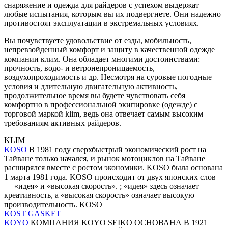
снаряжение и одежда для райдеров с успехом выдержат
любые испытания, которым вы их подвергнете. Они надежно
противостоят эксплуатации в экстремальных условиях.
Вы почувствуете удовольствие от езды, мобильность,
непревзойденный комфорт и защиту в качественной одежде
компании клим. Она обладает многими достоинствами:
прочность, водо- и ветронепроницаемость,
воздухопроходимость и др. Несмотря на суровые погодные
условия и длительную двигательную активность,
продолжительное время вы будете чувствовать себя
комфортно в профессиональной экипировке (одежде) с
торговой маркой klim, ведь она отвечает самым высоким
требованиям активных райдеров.
KLIM
KOSO
В 1981 году сверхбыстрый экономический рост на
Тайване только начался, и рынок мотоциклов на Тайване
расширялся вместе с ростом экономики. KOSO была основана
1 марта 1981 года. KOSO происходит от двух японских слов
— «идея» и «высокая скорость». ; «идея» здесь означает
креативность, а «высокая скорость» означает высокую
производительность. KOSO
KOST GASKET
KOYO
КОМПАНИЯ KOYO SEIKO ОСНОВАНА В 1921