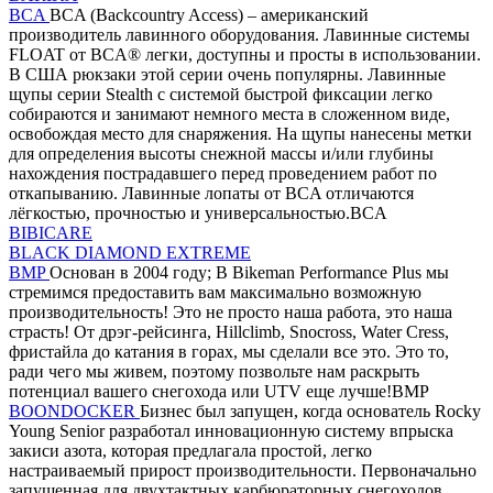
BCA
BCA (Backcountry Access) – американский
производитель лавинного оборудования. Лавинные системы
FLOAT от BCA® легки, доступны и просты в использовании.
В США рюкзаки этой серии очень популярны. Лавинные
щупы серии Stealth с системой быстрой фиксации легко
собираются и занимают немного места в сложенном виде,
освобождая место для снаряжения. На щупы нанесены метки
для определения высоты снежной массы и/или глубины
нахождения пострадавшего перед проведением работ по
откапыванию. Лавинные лопаты от BCA отличаются
лёгкостью, прочностью и универсальностью.BCA
BIBICARE
BLACK DIAMOND EXTREME
BMP
Основан в 2004 году; В Bikeman Performance Plus мы
стремимся предоставить вам максимально возможную
производительность! Это не просто наша работа, это наша
страсть! От дрэг-рейсинга, Hillclimb, Snocross, Water Cress,
фристайла до катания в горах, мы сделали все это. Это то,
ради чего мы живем, поэтому позвольте нам раскрыть
потенциал вашего снегохода или UTV еще лучше!BMP
BOONDOCKER
Бизнес был запущен, когда основатель Rocky
Young Senior разработал инновационную систему впрыска
закиси азота, которая предлагала простой, легко
настраиваемый прирост производительности. Первоначально
запущенная для двухтактных карбюраторных снегоходов,