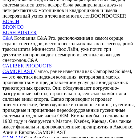
система закиси азота вскоре была расширена для двух- и
четырехтактных мотоциклов и квадроциклов и имела
невероятный успех в течение многих лет.BOONDOCKER
BOSCH
BRONCO
BUSH BUSTER
C&A
Компания C&A Pro, расположенная в самом сердце
страны снегоходов, всего в нескольких шагах от легендарной
трассы штата Миннесота Люс Лайн, уже почти три
десятилетия производит всемирно известные лыжи для
снегоходов.C&A
CALIBER PRODUCTS
CAMOPLAST
Camso, ранее известная как Camoplast Solideal,
— это частная канадская компания, которая занимается
производством и предоставлением услуг для внедорожных
транспортных средств. Они обслуживают погрузочно-
разгрузочные работы, строительство, сельское хозяйство и
силовые виды спорта. Camso производит и продает
пневматические, безвоздушные и сплошные шины, гусеницы,
приводные и прицепные переоборудованные гусеничные
системы и ходовые части OEM. Компания была основана в
1982 году и базируется в Магоге, Квебек, Канада. Она также
имеет филиалы и производственные предприятия в Америке,
Азии и Европе.CAMOPLAST
CAN-AM
Can-Am была подразделением по производству