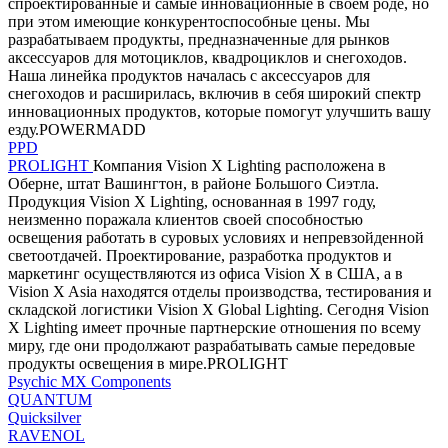
спроектированные и самые инновационные в своем роде, но
при этом имеющие конкурентоспособные цены. Мы
разрабатываем продукты, предназначенные для рынков
аксессуаров для мотоциклов, квадроциклов и снегоходов.
Наша линейка продуктов началась с аксессуаров для
снегоходов и расширилась, включив в себя широкий спектр
инновационных продуктов, которые помогут улучшить вашу
езду.POWERMADD
PPD
PROLIGHT
Компания Vision X Lighting расположена в
Оберне, штат Вашингтон, в районе Большого Сиэтла.
Продукция Vision X Lighting, основанная в 1997 году,
неизменно поражала клиентов своей способностью
освещения работать в суровых условиях и непревзойденной
светоотдачей. Проектирование, разработка продуктов и
маркетинг осуществляются из офиса Vision X в США, а в
Vision X Asia находятся отделы производства, тестирования и
складской логистики Vision X Global Lighting. Сегодня Vision
X Lighting имеет прочные партнерские отношения по всему
миру, где они продолжают разрабатывать самые передовые
продукты освещения в мире.PROLIGHT
Psychic MX Components
QUANTUM
Quicksilver
RAVENOL