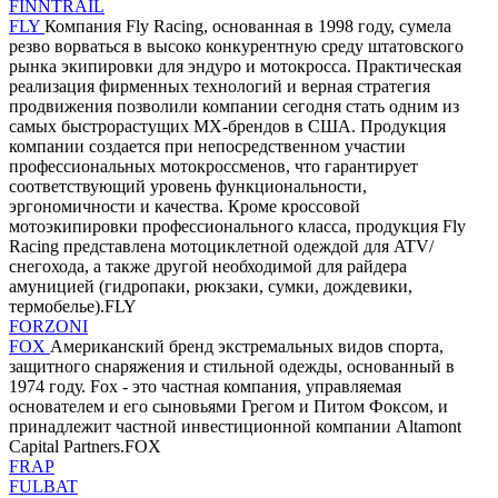
FINNTRAIL
FLY
Компания Fly Racing, основанная в 1998 году, сумела
резво ворваться в высоко конкурентную среду штатовского
рынка экипировки для эндуро и мотокросса. Практическая
реализация фирменных технологий и верная стратегия
продвижения позволили компании сегодня стать одним из
самых быстрорастущих MX-брендов в США. Продукция
компании создается при непосредственном участии
профессиональных мотокроссменов, что гарантирует
соответствующий уровень функциональности,
эргономичности и качества. Кроме кроссовой
мотоэкипировки профессионального класса, продукция Fly
Racing представлена мотоциклетной одеждой для ATV/
снегохода, а также другой необходимой для райдера
амуницией (гидропаки, рюкзаки, сумки, дождевики,
термобелье).FLY
FORZONI
FOX
Американский бренд экстремальных видов спорта,
защитного снаряжения и стильной одежды, основанный в
1974 году. Fox - это частная компания, управляемая
основателем и его сыновьями Грегом и Питом Фоксом, и
принадлежит частной инвестиционной компании Altamont
Capital Partners.FOX
FRAP
FULBAT