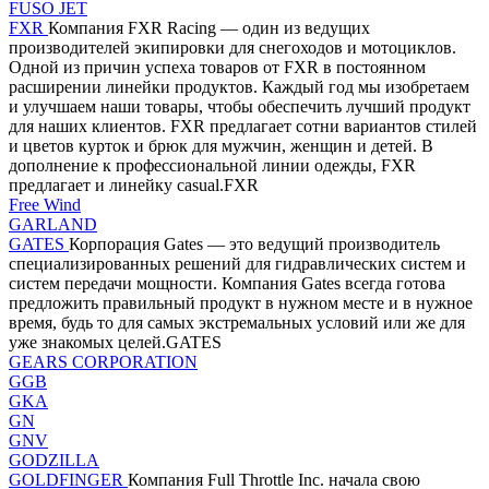
FUSO JET
FXR
Компания FXR Racing — один из ведущих
производителей экипировки для снегоходов и мотоциклов.
Одной из причин успеха товаров от FXR в постоянном
расширении линейки продуктов. Каждый год мы изобретаем
и улучшаем наши товары, чтобы обеспечить лучший продукт
для наших клиентов. FXR предлагает сотни вариантов стилей
и цветов курток и брюк для мужчин, женщин и детей. В
дополнение к профессиональной линии одежды, FXR
предлагает и линейку casual.FXR
Free Wind
GARLAND
GATES
Корпорация Gates — это ведущий производитель
специализированных решений для гидравлических систем и
систем передачи мощности. Компания Gates всегда готова
предложить правильный продукт в нужном месте и в нужное
время, будь то для самых экстремальных условий или же для
уже знакомых целей.GATES
GEARS CORPORATION
GGB
GKA
GN
GNV
GODZILLA
GOLDFINGER
Компания Full Throttle Inc. начала свою