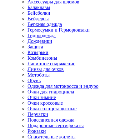
Аксессуары для шлемов
Балаклавы
Бейсболки
Вейдерсы
Верхняя одежда
Гермосумки и Герморюкзаки
Гидроодежда
Дождевики
Защита
Козырьки
Комбинезоны
Лавинное снаряжение
Линзы для очков
Мотоботы
Обувь
Одежда для мотокросса и эндуро
Очки для гидроцикла
Очки зимние
Очки кроссовые
Очки солнцезащитные
Перчатки
Повседневная одежда
Подарочные сертификаты
Рюкзаки
Спасательные жилеты