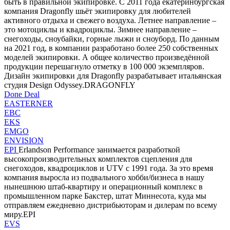
быть в правильной экипировке. С 2011 года екатеринбургская
компания Dragonfly шьёт экипировку для любителей
активного отдыха и свежего воздуха. Летнее направление –
это мотоциклы и квадроциклы. Зимнее направление –
снегоходы, сноубайки, горные лыжи и сноуборд. По данным
на 2021 год, в компании разработано более 250 собственных
моделей экипировки. А общее количество произведённой
продукции перешагнуло отметку в 100 000 экземпляров.
Дизайн экипировки для Dragonfly разрабатывает итальянская
студия Design Odyssey.DRAGONFLY
Done Deal
EASTERNER
EBC
EKS
EMGO
ENVISION
EPI
Erlandson Performance занимается разработкой
высокопроизводительных комплектов сцепления для
снегоходов, квадроциклов и UTV с 1991 года. За это время
компания выросла из подвального хобби/бизнеса в нашу
нынешнюю штаб-квартиру и операционный комплекс в
промышленном парке Бакстер, штат Миннесота, куда мы
отправляем ежедневно дистрибьюторам и дилерам по всему
миру.EPI
EVS