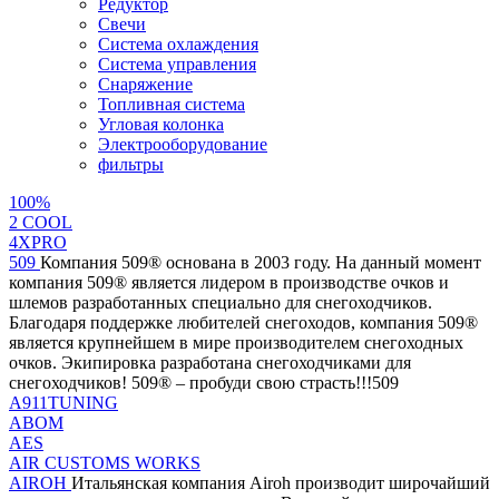
Редуктор
Свечи
Система охлаждения
Система управления
Снаряжение
Топливная система
Угловая колонка
Электрооборудование
фильтры
100%
2 СOOL
4XPRO
509
Компания 509® основана в 2003 году. На данный момент
компания 509® является лидером в производстве очков и
шлемов разработанных специально для снегоходчиков.
Благодаря поддержке любителей снегоходов, компания 509®
является крупнейшем в мире производителем снегоходных
очков. Экипировка разработана снегоходчиками для
снегоходчиков! 509® – пробуди свою страсть!!!509
A911TUNING
ABOM
AES
AIR CUSTOMS WORKS
AIROH
Итальянская компания Airoh производит широчайший