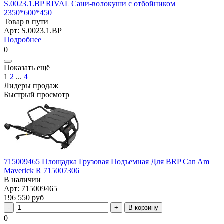
S.0023.1.BP RIVAL Сани-волокуши с отбойником
2350*600*450
Товар в пути
Арт: S.0023.1.BP
Подробнее
0
Показать ещё
1
2
...
4
Лидеры продаж
Быстрый просмотр
715009465 Площадка Грузовая Подъемная Для BRP Can Am
Maverick R 715007306
В наличии
Арт: 715009465
196 550 руб
В корзину
0