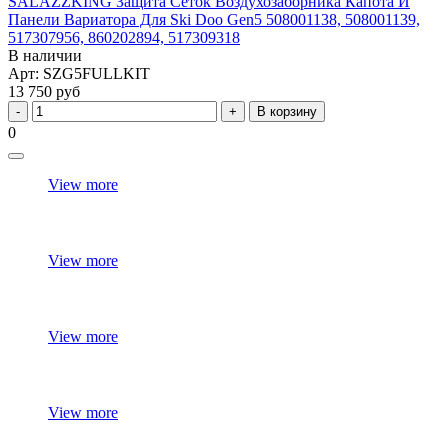
SALAZZKING Защита Сеток Воздухозаборника Капота И
Панели Вариатора Для Ski Doo Gen5 508001138, 508001139,
517307956, 860202894, 517309318
В наличии
Арт: SZG5FULLKIT
13 750 руб
В корзину
0
View more
View more
View more
View more