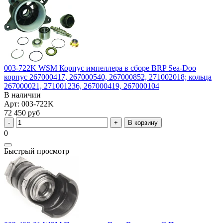
003-722K WSM Корпус импеллера в сборе BRP Sea-Doo
корпус 267000417, 267000540, 267000852, 271002018; кольца
267000021, 271001236, 267000419, 267000104
В наличии
Арт: 003-722K
72 450 руб
В корзину
0
Быстрый просмотр