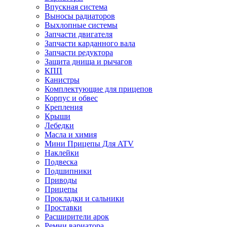
Впускная система
Выносы радиаторов
Выхлопные системы
Запчасти двигателя
Запчасти карданного вала
Запчасти редуктора
Защита днища и рычагов
КПП
Канистры
Комплектующие для прицепов
Корпус и обвес
Крепления
Крыши
Лебедки
Масла и химия
Мини Прицепы Для ATV
Наклейки
Подвеска
Подшипники
Приводы
Прицепы
Прокладки и сальники
Проставки
Расширители арок
Ремни вариатора