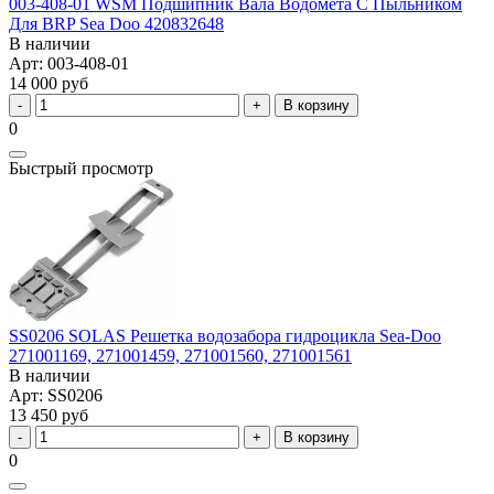
003-408-01 WSM Подшипник Вала Водомета С Пыльником
Для BRP Sea Doo 420832648
В наличии
Арт: 003-408-01
14 000 руб
В корзину
0
Быстрый просмотр
SS0206 SOLAS Решетка водозабора гидроцикла Sea-Doo
271001169, 271001459, 271001560, 271001561
В наличии
Арт: SS0206
13 450 руб
В корзину
0