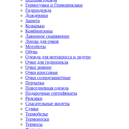
Гермосумки и Герморюкзаки
Гидроодежда
Дождевики
Защита
Козырьки
Комбинезоны
Лавинное снаряжение
Линзы для очков
Мотоботы
Обувь
Одежда для мотокросса и эндуро
Очки для гидроцикла
Очки зимние
Очки кроссовые
Очки солнцезащитные
Перчатки
Повседневная одежда
Подарочные сертификаты
Рюкзаки
Спасательные жилеты
Сумки
Термобелье
Термоноски
Термосы