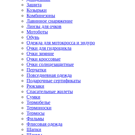
Защита
Козырьки
Комбинезоны
Лавинное снаряжение
Линзы для очков
Мотоботы
Обувь
Одежда для мотокросса и эндуро
Очки для гидроцикла
Очки зимние
Очки кроссовые
Очки солнцезащитные
Перчатки
Повседневная одежда
Подарочные сертификаты
Рюкзаки
Спасательные жилеты
Сумки
Термобелье
Термоноски
Термосы
Фильмы
Флисовая одежда
Шапки
Шлемы