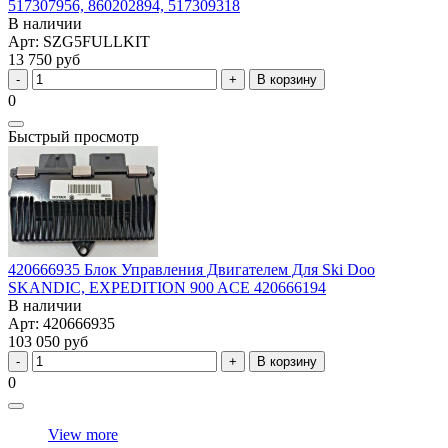
517307956, 860202894, 517309318
В наличии
Арт: SZG5FULLKIT
13 750 руб
В корзину
0
Быстрый просмотр
420666935 Блок Управления Двигателем Для Ski Doo
SKANDIC, EXPEDITION 900 ACE 420666194
В наличии
Арт: 420666935
103 050 руб
В корзину
0
View more