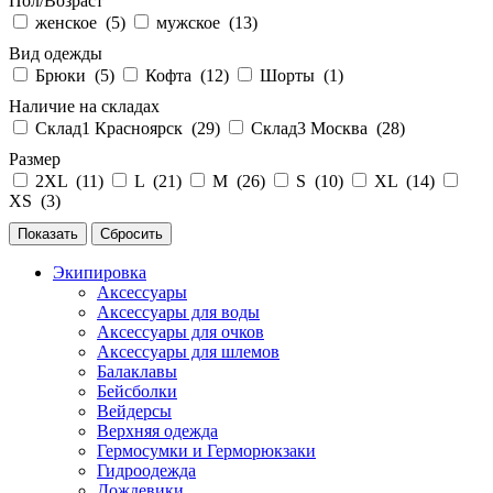
Пол/Возраст
женское (
5
)
мужское (
13
)
Вид одежды
Брюки (
5
)
Кофта (
12
)
Шорты (
1
)
Наличие на складах
Склад1 Красноярск (
29
)
Склад3 Москва (
28
)
Размер
2XL (
11
)
L (
21
)
M (
26
)
S (
10
)
XL (
14
)
XS (
3
)
Экипировка
Аксессуары
Аксессуары для воды
Аксессуары для очков
Аксессуары для шлемов
Балаклавы
Бейсболки
Вейдерсы
Верхняя одежда
Гермосумки и Герморюкзаки
Гидроодежда
Дождевики