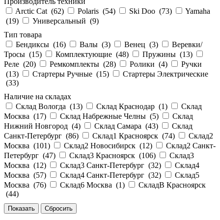
Производитель техники
Arctic Cat (
62
)
Polaris (
54
)
Ski Doo (
73
)
Yamaha
(
19
)
Универсальный (
9
)
Тип товара
Бендиксы (
16
)
Валы (
3
)
Венец (
3
)
Веревки/
Тросы (
15
)
Комплектующие (
48
)
Пружины (
13
)
Реле (
20
)
Ремкомплекты (
28
)
Ролики (
4
)
Ручки
(
13
)
Стартеры Ручные (
15
)
Стартеры Электрические
(
33
)
Наличие на складах
Склад Вологда (
13
)
Склад Краснодар (
1
)
Склад
Москва (
17
)
Склад Набрежные Челны (
5
)
Склад
Нижний Новгород (
4
)
Склад Самара (
43
)
Склад
Санкт-Петербург (
86
)
Склад1 Красноярск (
74
)
Склад2
Москва (
101
)
Склад2 Новосибирск (
12
)
Склад2 Санкт-
Петербург (
47
)
Склад3 Красноярск (
106
)
Склад3
Москва (
12
)
Склад3 Санкт-Петербург (
32
)
Склад4
Москва (
57
)
Склад4 Санкт-Петербург (
32
)
Склад5
Москва (
76
)
Склад6 Москва (
1
)
СкладВ Красноярск
(
44
)