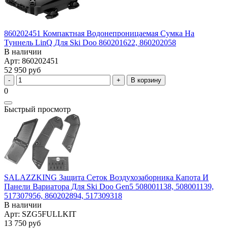
860202451 Компактная Водонепроницаемая Сумка На
Туннель LinQ Для Ski Doo 860201622, 860202058
В наличии
Арт: 860202451
52 950 руб
В корзину
0
Быстрый просмотр
SALAZZKING Защита Сеток Воздухозаборника Капота И
Панели Вариатора Для Ski Doo Gen5 508001138, 508001139,
517307956, 860202894, 517309318
В наличии
Арт: SZG5FULLKIT
13 750 руб