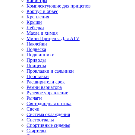
Канистры
Комплектующие для прицепов
Корпус и обвес
Крепления
Крыши
Лебедки
Масла и химия
Мини Прицепы Для ATV
Наклейки
Подвеска
Подшипники
Приводы
Прицепы
Прокладки и сальники
Проставки
Расширители арок
Ремни вариатора
Рулевое управление
Рычаги
Светодиодная оптика
Свечи
Система охлаждения
Снегоотвалы
Спортивные сиденья
Стартеры