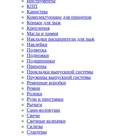
Инструменты
КПП
Канистры
Комплектующие для прицепов
Коньки для лыж
Крепления
Масла и химия
Накладки расширители для лыж
Наклейки
Подвеска
Подножки
Подшипники
Прицепы
Прокладки выпускной системы
Пружины выпускной системы
Ременные коробки
Ремни
Ролики
Рули и проставки
Рычаги
Сани-волокуши
Свечи
Свечные колпачки
Склизы
Стартеры