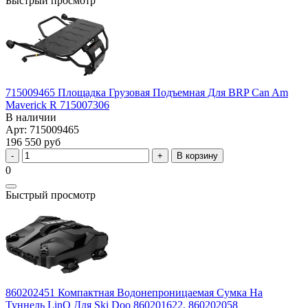
Быстрый просмотр
715009465 Площадка Грузовая Подъемная Для BRP Can Am
Maverick R 715007306
В наличии
Арт: 715009465
196 550 руб
В корзину
0
Быстрый просмотр
860202451 Компактная Водонепроницаемая Сумка На
Туннель LinQ Для Ski Doo 860201622, 860202058