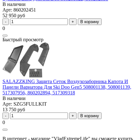
В наличии
Арт: 860202451
52 950 руб
В корзину
0
Быстрый просмотр
SALAZZKING Защита Сеток Воздухозаборника Капота И
Панели Вариатора Для Ski Doo Gen5 508001138, 508001139,
517307956, 860202894, 517309318
В наличии
Арт: SZG5FULLKIT
13 750 руб
В корзину
0
В интернет - магазине "VladExtremeLife" вы сможете купить