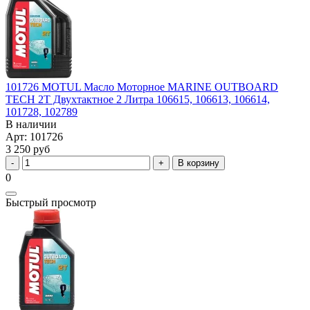
101726 MOTUL Масло Моторное MARINE OUTBOARD
TECH 2T Двухтактное 2 Литра 106615, 106613, 106614,
101728, 102789
В наличии
Арт: 101726
3 250 руб
В корзину
0
Быстрый просмотр