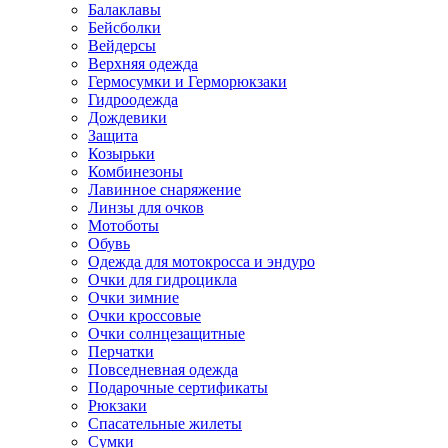
Балаклавы
Бейсболки
Вейдерсы
Верхняя одежда
Гермосумки и Герморюкзаки
Гидроодежда
Дождевики
Защита
Козырьки
Комбинезоны
Лавинное снаряжение
Линзы для очков
Мотоботы
Обувь
Одежда для мотокросса и эндуро
Очки для гидроцикла
Очки зимние
Очки кроссовые
Очки солнцезащитные
Перчатки
Повседневная одежда
Подарочные сертификаты
Рюкзаки
Спасательные жилеты
Сумки