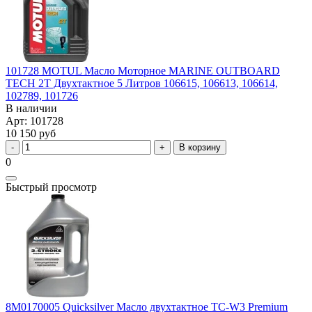
101728 MOTUL Масло Моторное MARINE OUTBOARD
TECH 2T Двухтактное 5 Литров 106615, 106613, 106614,
102789, 101726
В наличии
Арт: 101728
10 150 руб
В корзину
0
Быстрый просмотр
8M0170005 Quicksilver Масло двухтактное TC-W3 Premium