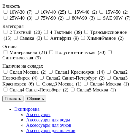
Вязкость
10W-30 (
7
)
10W-40 (
25
)
15W-40 (
2
)
15W-50 (
2
)
25W-40 (
3
)
75W-90 (
2
)
80W-90 (
3
)
SAE 90W (
7
)
Категория
2-Тактный (
20
)
4-Тактный (
39
)
Трансмиссионное
(
15
)
Смазка (
3
)
Антифриз (
9
)
Химия/Разное (
2
)
Основа
Минеральная (
21
)
Полусинтетическая (
30
)
Синтетическая (
9
)
Наличие на складах
Склад Москва (
2
)
Склад1 Красноярск (
14
)
Склад2
Новосибирск (
4
)
Склад2 Санкт-Петербург (
2
)
Склад3
Красноярск (
6
)
Склад3 Москва (
1
)
Склад4 Москва (
1
)
Склад4 Санкт-Петербург (
2
)
Склад5 Москва (
1
)
Экипировка
Аксессуары
Аксессуары для воды
Аксессуары для очков
Аксессуары для шлемов