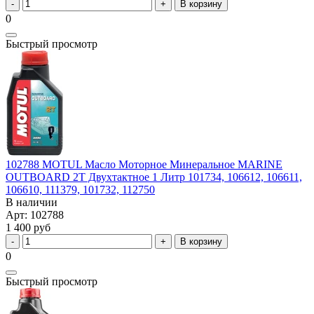
В корзину
0
Быстрый просмотр
102788 MOTUL Масло Моторное Минеральное MARINE
OUTBOARD 2T Двухтактное 1 Литр 101734, 106612, 106611,
106610, 111379, 101732, 112750
В наличии
Арт: 102788
1 400 руб
В корзину
0
Быстрый просмотр