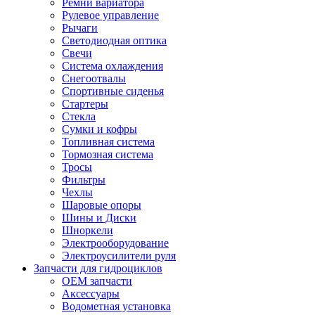
Ремни вариатора
Рулевое управление
Рычаги
Светодиодная оптика
Свечи
Система охлаждения
Снегоотвалы
Спортивные сиденья
Стартеры
Стекла
Сумки и кофры
Топливная система
Тормозная система
Тросы
Фильтры
Чехлы
Шаровые опоры
Шины и Диски
Шноркели
Электрооборудование
Электроусилители руля
Запчасти для гидроциклов
OEM запчасти
Аксессуары
Водометная установка