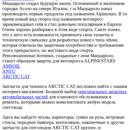
Маццароло создал будущую икону. Основанный в маленьком
городке Асоло на севере Италии, г-н Маццароло начал
производить первые продукты под названием Alpinestars. В то
время новый вид спорта под названием мотокросс
зарекомендовал себя и стал довольно популярным в Европе.
Очень хорошо разбираясь в этом виде спорта, Санте понял,
что у него есть возможность применить свои таланты и
техническую смекалку для разработки нового типа обуви,
которая отвечала бы защитным потребностям и требованиям
этого прекрасного, но жестокого вида спорта.
Революционные ботинки, созданные г-ном Маццароло,
станут образцом защиты для мотокросса.ALPINESTARS
AMSOIL
ANTU
ARCTIC CAT
Запчасти для тюнинга ARCTIC CAT несложно найти с нашим
интернет-магазином. Большой выбор
оригинальных запасных
автомобильных частей
для планового обслуживания и
ремонта, которыми можно комплектовать любую модель
снегохода.
Здесь вы найдете чехлы, вариаторы, сумки на руль, ветровые
стекла, передние бампера, вентиляции, наконечные и другие
запчасти для снегоходов ARCTIC CAT крупно- и