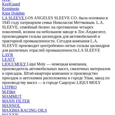
KeelGuard
Kemimoto
King Dolphin
LA SLEEVE
LOS ANGELES SLEEVE CO. была основана в
1945 году патриархом семьи Николасом Метчковым. L.A.
SLEEVE, семейный бизнес на протяжении четырех
поколений, возник на небольшом заводе в Лос-Анджелесе,
производящем гильзы цилиндров для автомобильной и
тракторной промышленности. Сегодня компания L.A.
SLEEVE производит центробежно-литые гильзы цилиндров
для различных отраслей промышленности.LA SLEEVE
LAVR
LEATT
LIQUI MOLY
Liqui Moly — немецкая компания,
производитель автомобильных масел, смазочных материалов
и присадок. Штаб-квартира компании и производство
присадок и автохимии расположены в городе Ульм, завод по
производству масел — в городе Саарлуис.LIQUI MOLY
LITPRO
M-Filter
MAMMUT
MANN FILTER
MANNOL
MAXIMA RACING OILS
MAXXIS