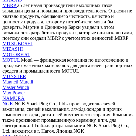
MBRP
25 лет назад производители выхлопных газов
завышали цены и повышали производительность. Отрасли не
хватало продукта, обещающего честность, качество и
ценность: продукта, которому потребители могли бы
доверять. Мартин и Джинджер Барки увидели в этом
возможность разработать продукты, которые они искали сами,
поэтому они создали MBRP с учетом этих ценностей.MBRP
MITSUBOSHI
MIZASHI
MOTORFIST
MOTUL
Motul — французская компания по изготовлению и
продаже смазочных материалов для двигателей транспортных
средств и промышленности.MOTUL
MUNSTER
Magneti Marelli
Master Winch
Max Power
NAMURA
NGK
NGK Spark Plug Co., Ltd.- производитель свечей
зажигания, свечей накаливания, лямбда-зондов и прочих
компонентов для двигателей внутреннего сгорания. Компания
также производит промышленную керамику, в т.ч. для
электроники. Штаб-квартира компании NGK Spark Plug Co.,
Ltd. находится в г. Нагоя, Япония.NGK