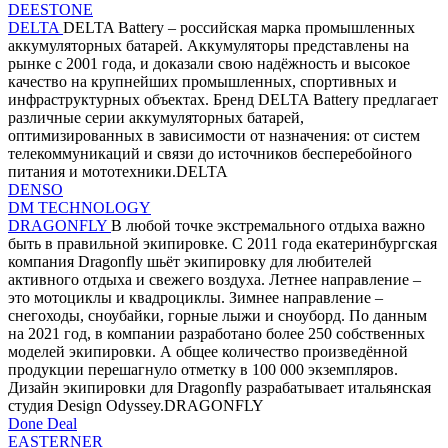
DEESTONE
DELTA
DELTA Battery – российская марка промышленных
аккумуляторных батарей. Аккумуляторы представлены на
рынке с 2001 года, и доказали свою надёжность и высокое
качество на крупнейших промышленных, спортивных и
инфраструктурных объектах. Бренд DELTA Battery предлагает
различные серии аккумуляторных батарей,
оптимизированных в зависимости от назначения: от систем
телекоммуникаций и связи до источников бесперебойного
питания и мототехники.DELTA
DENSO
DM TECHNOLOGY
DRAGONFLY
В любой точке экстремального отдыха важно
быть в правильной экипировке. С 2011 года екатеринбургская
компания Dragonfly шьёт экипировку для любителей
активного отдыха и свежего воздуха. Летнее направление –
это мотоциклы и квадроциклы. Зимнее направление –
снегоходы, сноубайки, горные лыжи и сноуборд. По данным
на 2021 год, в компании разработано более 250 собственных
моделей экипировки. А общее количество произведённой
продукции перешагнуло отметку в 100 000 экземпляров.
Дизайн экипировки для Dragonfly разрабатывает итальянская
студия Design Odyssey.DRAGONFLY
Done Deal
EASTERNER