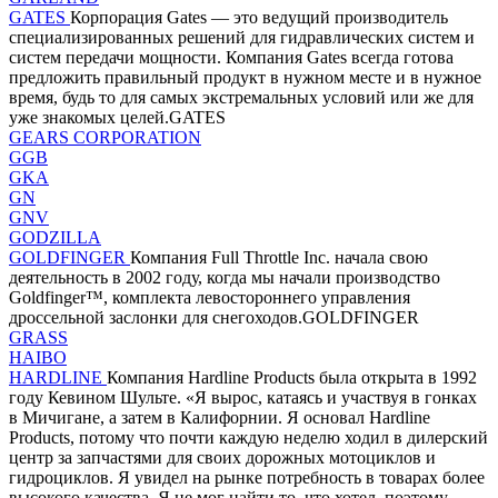
GATES
Корпорация Gates — это ведущий производитель
специализированных решений для гидравлических систем и
систем передачи мощности. Компания Gates всегда готова
предложить правильный продукт в нужном месте и в нужное
время, будь то для самых экстремальных условий или же для
уже знакомых целей.GATES
GEARS CORPORATION
GGB
GKA
GN
GNV
GODZILLA
GOLDFINGER
Компания Full Throttle Inc. начала свою
деятельность в 2002 году, когда мы начали производство
Goldfinger™, комплекта левостороннего управления
дроссельной заслонки для снегоходов.GOLDFINGER
GRASS
HAIBO
HARDLINE
Компания Hardline Products была открыта в 1992
году Кевином Шульте. «Я вырос, катаясь и участвуя в гонках
в Мичигане, а затем в Калифорнии. Я основал Hardline
Products, потому что почти каждую неделю ходил в дилерский
центр за запчастями для своих дорожных мотоциклов и
гидроциклов. Я увидел на рынке потребность в товарах более
высокого качества. Я не мог найти то, что хотел, поэтому