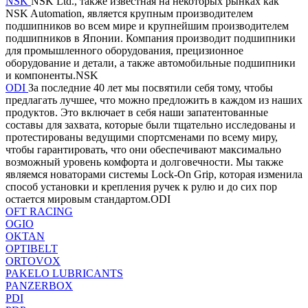
NSK
NSK Ltd., также известная на некоторых рынках как
NSK Automation, является крупным производителем
подшипников во всем мире и крупнейшим производителем
подшипников в Японии. Компания производит подшипники
для промышленного оборудования, прецизионное
оборудование и детали, а также автомобильные подшипники
и компоненты.NSK
ODI
За последние 40 лет мы посвятили себя тому, чтобы
предлагать лучшее, что можно предложить в каждом из наших
продуктов. Это включает в себя наши запатентованные
составы для захвата, которые были тщательно исследованы и
протестированы ведущими спортсменами по всему миру,
чтобы гарантировать, что они обеспечивают максимально
возможный уровень комфорта и долговечности. Мы также
являемся новаторами системы Lock-On Grip, которая изменила
способ установки и крепления ручек к рулю и до сих пор
остается мировым стандартом.ODI
OFT RACING
OGIO
OKTAN
OPTIBELT
ORTOVOX
PAKELO LUBRICANTS
PANZERBOX
PDI