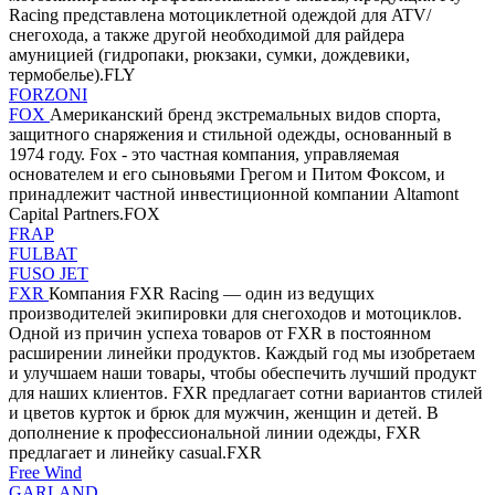
Racing представлена мотоциклетной одеждой для ATV/
снегохода, а также другой необходимой для райдера
амуницией (гидропаки, рюкзаки, сумки, дождевики,
термобелье).FLY
FORZONI
FOX
Американский бренд экстремальных видов спорта,
защитного снаряжения и стильной одежды, основанный в
1974 году. Fox - это частная компания, управляемая
основателем и его сыновьями Грегом и Питом Фоксом, и
принадлежит частной инвестиционной компании Altamont
Capital Partners.FOX
FRAP
FULBAT
FUSO JET
FXR
Компания FXR Racing — один из ведущих
производителей экипировки для снегоходов и мотоциклов.
Одной из причин успеха товаров от FXR в постоянном
расширении линейки продуктов. Каждый год мы изобретаем
и улучшаем наши товары, чтобы обеспечить лучший продукт
для наших клиентов. FXR предлагает сотни вариантов стилей
и цветов курток и брюк для мужчин, женщин и детей. В
дополнение к профессиональной линии одежды, FXR
предлагает и линейку casual.FXR
Free Wind
GARLAND