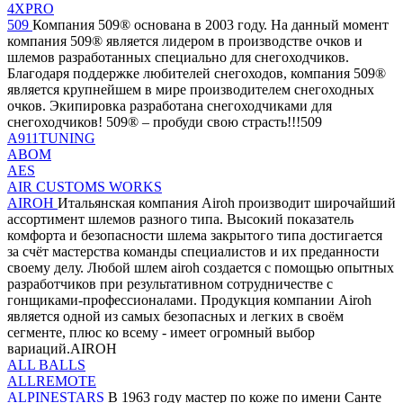
4XPRO
509
Компания 509® основана в 2003 году. На данный момент
компания 509® является лидером в производстве очков и
шлемов разработанных специально для снегоходчиков.
Благодаря поддержке любителей снегоходов, компания 509®
является крупнейшем в мире производителем снегоходных
очков. Экипировка разработана снегоходчиками для
снегоходчиков! 509® – пробуди свою страсть!!!509
A911TUNING
ABOM
AES
AIR CUSTOMS WORKS
AIROH
Итальянская компания Airoh производит широчайший
ассортимент шлемов разного типа. Высокий показатель
комфорта и безопасности шлема закрытого типа достигается
за счёт мастерства команды специалистов и их преданности
своему делу. Любой шлем airoh создается с помощью опытных
разработчиков при результативном сотрудничестве с
гонщиками-профессионалами. Продукция компании Airoh
является одной из самых безопасных и легких в своём
сегменте, плюс ко всему - имеет огромный выбор
вариаций.AIROH
ALL BALLS
ALLREMOTE
ALPINESTARS
В 1963 году мастер по коже по имени Санте