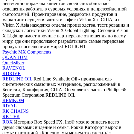
неизменно поражала клиентов своей способностью
освещения работать в суровых условиях и непревзойденной
светоотдачей. Проектирование, разработка продуктов и
маркетинг осуществляются из офиса Vision X в США, а в
Vision X Asia находятся отделы производства, тестирования и
складской логистики Vision X Global Lighting. Сегодня Vision
X Lighting имеет прочные партнерские отношения по всему
миру, где они продолжают разрабатывать самые передовые
продукты освещения в мире.PROLIGHT
Psychic MX Components
QUANTUM
Quicksilver
RAVENOL
RDRIVE
REDLINE OIL
Red Line Synthetic Oil - производитель
синтетических смазочных материалов, расположенный в
Бенисии, Калифорния, США. Он является частью Phillips 66
Spectrum Corporation.REDLINE OIL
REMKOM
RIVAL
RK CHAINS
RK TEK
ROX
Историю Rox Speed ​​FX, Inc® можно описать всего
двумя словами: видение и семья. Рокки Катсфорт вырос в
семье с позицией «Конечно, мы можем это сделать!»