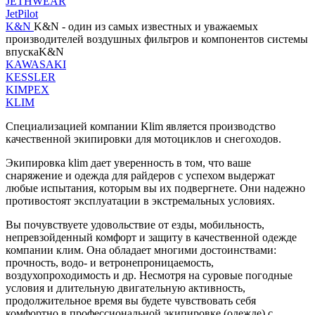
JETHWEAR
JetPilot
K&N
K&N - один из самых известных и уважаемых
производителей воздушных фильтров и компонентов системы
впускаK&N
KAWASAKI
KESSLER
KIMPEX
KLIM
Специализацией компании Klim является производство
качественной экипировки для мотоциклов и снегоходов.
Экипировка klim дает уверенность в том, что ваше
снаряжение и одежда для райдеров с успехом выдержат
любые испытания, которым вы их подвергнете. Они надежно
противостоят эксплуатации в экстремальных условиях.
Вы почувствуете удовольствие от езды, мобильность,
непревзойденный комфорт и защиту в качественной одежде
компании клим. Она обладает многими достоинствами:
прочность, водо- и ветронепроницаемость,
воздухопроходимость и др. Несмотря на суровые погодные
условия и длительную двигательную активность,
продолжительное время вы будете чувствовать себя
комфортно в профессиональной экипировке (одежде) с