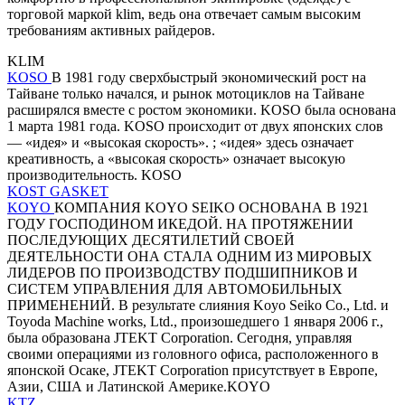
торговой маркой klim, ведь она отвечает самым высоким
требованиям активных райдеров.
KLIM
KOSO
В 1981 году сверхбыстрый экономический рост на
Тайване только начался, и рынок мотоциклов на Тайване
расширялся вместе с ростом экономики. KOSO была основана
1 марта 1981 года. KOSO происходит от двух японских слов
— «идея» и «высокая скорость». ; «идея» здесь означает
креативность, а «высокая скорость» означает высокую
производительность. KOSO
KOST GASKET
KOYO
КОМПАНИЯ KOYO SEIKO ОСНОВАНА В 1921
ГОДУ ГОСПОДИНОМ ИКЕДОЙ. НА ПРОТЯЖЕНИИ
ПОСЛЕДУЮЩИХ ДЕСЯТИЛЕТИЙ СВОЕЙ
ДЕЯТЕЛЬНОСТИ ОНА СТАЛА ОДНИМ ИЗ МИРОВЫХ
ЛИДЕРОВ ПО ПРОИЗВОДСТВУ ПОДШИПНИКОВ И
СИСТЕМ УПРАВЛЕНИЯ ДЛЯ АВТОМОБИЛЬНЫХ
ПРИМЕНЕНИЙ. В результате слияния Koyo Seiko Co., Ltd. и
Toyoda Machine works, Ltd., произошедшего 1 января 2006 г.,
была образована JTEKT Corporation. Сегодня, управляя
своими операциями из головного офиса, расположенного в
японской Осаке, JTEKT Corporation присутствует в Европе,
Азии, США и Латинской Америке.KOYO
KTZ