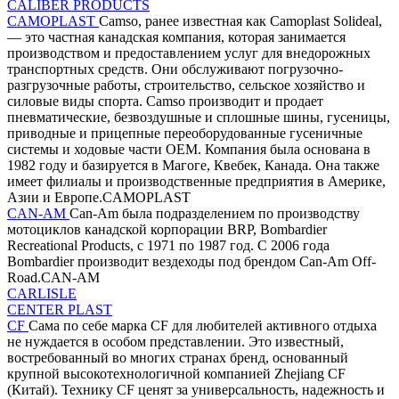
CALIBER PRODUCTS
CAMOPLAST
Camso, ранее известная как Camoplast Solideal,
— это частная канадская компания, которая занимается
производством и предоставлением услуг для внедорожных
транспортных средств. Они обслуживают погрузочно-
разгрузочные работы, строительство, сельское хозяйство и
силовые виды спорта. Camso производит и продает
пневматические, безвоздушные и сплошные шины, гусеницы,
приводные и прицепные переоборудованные гусеничные
системы и ходовые части OEM. Компания была основана в
1982 году и базируется в Магоге, Квебек, Канада. Она также
имеет филиалы и производственные предприятия в Америке,
Азии и Европе.CAMOPLAST
CAN-AM
Can-Am была подразделением по производству
мотоциклов канадской корпорации BRP, Bombardier
Recreational Products, с 1971 по 1987 год. С 2006 года
Bombardier производит вездеходы под брендом Can-Am Off-
Road.CAN-AM
CARLISLE
CENTER PLAST
CF
Сама по себе марка CF для любителей активного отдыха
не нуждается в особом представлении. Это известный,
востребованный во многих странах бренд, основанный
крупной высокотехнологичной компанией Zhejiang CF
(Китай). Технику CF ценят за универсальность, надежность и