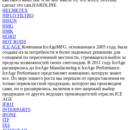
сделал это сам.HARDLINE
HELMETEX
HIFLO FILTRO
HISUN
HMG
HMK
HORD
HOT RODS
ICE AGE
Компания IceAgeMFG, основанная в 2005 году, была
создана из-за потребности в более надежных решениях для
гонщиков по пересеченной местности, стремящихся выйти за
пределы возможностей своих снегоходов. В 2011 году IceAge
расширилась до IceAge Manufacturing и IceAge Performance.
IceAge Performance представляет компанию, которую знают
все. По мере нашего роста мы перешли от предоставления не
только первоклассной продукции, которую мы производим
сами, но и расширились, включив в нее широкий выбор
продукции от других ведущих производителей отрасли.ICE
AGE
IFRIT
INTERPARTS
IPONE
ITP
IXS