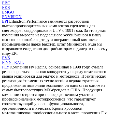
EBC
EKS
EMGO
ENVISION
EPI
Erlandson Performance занимается разработкой
высокопроизводительных комплектов сцепления для
снегоходов, квадроциклов и UTV с 1991 года. За это время
компания выросла из подвального хобби/бизнеса в нашу
нынешнюю штаб-квартиру и операционный комплекс в
промышленном парке Бакстер, штат Миннесота, куда мы
отправляем ежедневно дистрибьюторам и дилерам по всему
миру.EPI
EVS
FINNTRAIL
FLY
Компания Fly Racing, основанная в 1998 году, сумела
резво ворваться в высоко конкурентную среду штатовского
рынка экипировки для эндуро и мотокросса. Практическая
реализация фирменных технологий и верная стратегия
продвижения позволили компании сегодня стать одним из
самых быстрорастущих MX-брендов в США. Продукция
компании создается при непосредственном участии
профессиональных мотокроссменов, что гарантирует
соответствующий уровень функциональности,
эргономичности и качества. Кроме кроссовой
мотоэкипировки профессионального класса, продукция Fly