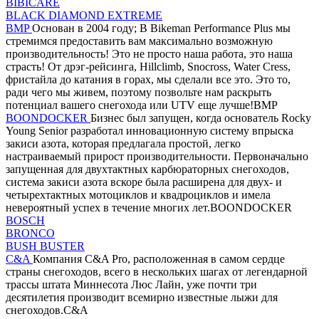
BIBICARE
BLACK DIAMOND EXTREME
BMP
Основан в 2004 году; В Bikeman Performance Plus мы
стремимся предоставить вам максимально возможную
производительность! Это не просто наша работа, это наша
страсть! От дрэг-рейсинга, Hillclimb, Snocross, Water Cress,
фристайла до катания в горах, мы сделали все это. Это то,
ради чего мы живем, поэтому позвольте нам раскрыть
потенциал вашего снегохода или UTV еще лучше!BMP
BOONDOCKER
Бизнес был запущен, когда основатель Rocky
Young Senior разработал инновационную систему впрыска
закиси азота, которая предлагала простой, легко
настраиваемый прирост производительности. Первоначально
запущенная для двухтактных карбюраторных снегоходов,
система закиси азота вскоре была расширена для двух- и
четырехтактных мотоциклов и квадроциклов и имела
невероятный успех в течение многих лет.BOONDOCKER
BOSCH
BRONCO
BUSH BUSTER
C&A
Компания C&A Pro, расположенная в самом сердце
страны снегоходов, всего в нескольких шагах от легендарной
трассы штата Миннесота Люс Лайн, уже почти три
десятилетия производит всемирно известные лыжи для
снегоходов.C&A