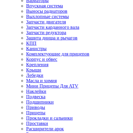
Вариаторы
Впускная система
Выносы радиаторов
Выхлопные системы
Запчасти двигателя
Запчасти карданного вала
Запчасти редуктора
Защита днища и рычагов
КПП
Канистры
Комплектующие для прицепов
Корпус и обвес
Крепления
Крыши
Лебедки
Масла и химия
Мини Прицепы Для ATV
Наклейки
Подвеска
Подшипники
Приводы
Прицепы
Прокладки и сальники
Проставки
Расширители арок