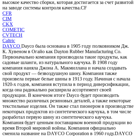
высокое качество сборки, которая достигается за счет развитой
на заводе системы контроля качества.CF
CFR
CIM
CKX
COMETIC
CVTECH
Caltric
DAYCO
Dayco была основана в 1905 году полковником Дж.
К. Хувеном в Огайо как Dayton Rubber Manufacturing Co.
Первоначально компания производила такие продукты, как
садовые шланги, из натурального каучука. В 1908 году
компания наняла Джона А. Макмиллана и начала создавать
свой продукт — безвоздушную шину. Компания также
произвела первые белые шины в 1913 году. Начиная с начала
1920-х годов, компания вступила в период диверсификации,
когда она радикально расширила ассортимент своей
продукции. В конечном итоге Dayco будет производить
множество различных резиновых деталей, а также некоторые
текстильные изделия. Он также стал пионером в производстве
некоторых продуктов из синтетического каучука, в том числе
разработал первую шину из синтетического каучука.
Компания будет ценным поставщиком военной продукции во
время Второй мировой войны. Компания официально
сменила название на DAYCO Corporation в 1960 году.DAYCO