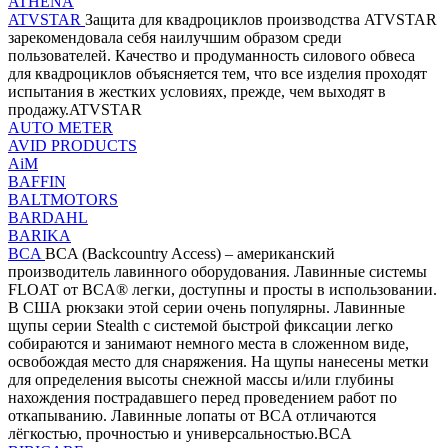
ATHENA
ATVSTAR
Защита для квадроциклов производства ATVSTAR
зарекомендовала себя наилучшим образом среди
пользователей. Качество и продуманность силового обвеса
для квадроциклов объясняется тем, что все изделия проходят
испытания в жестких условиях, прежде, чем выходят в
продажу.ATVSTAR
AUTO METER
AVID PRODUCTS
AiM
BAFFIN
BALTMOTORS
BARDAHL
BARIKA
BCA
BCA (Backcountry Access) – американский
производитель лавинного оборудования. Лавинные системы
FLOAT от BCA® легки, доступны и просты в использовании.
В США рюкзаки этой серии очень популярны. Лавинные
щупы серии Stealth с системой быстрой фиксации легко
собираются и занимают немного места в сложенном виде,
освобождая место для снаряжения. На щупы нанесены метки
для определения высоты снежной массы и/или глубины
нахождения пострадавшего перед проведением работ по
откапыванию. Лавинные лопаты от BCA отличаются
лёгкостью, прочностью и универсальностью.BCA