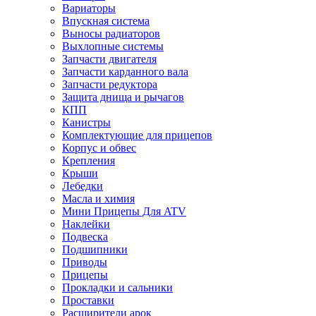
Вариаторы
Впускная система
Выносы радиаторов
Выхлопные системы
Запчасти двигателя
Запчасти карданного вала
Запчасти редуктора
Защита днища и рычагов
КПП
Канистры
Комплектующие для прицепов
Корпус и обвес
Крепления
Крыши
Лебедки
Масла и химия
Мини Прицепы Для ATV
Наклейки
Подвеска
Подшипники
Приводы
Прицепы
Прокладки и сальники
Проставки
Расширители арок