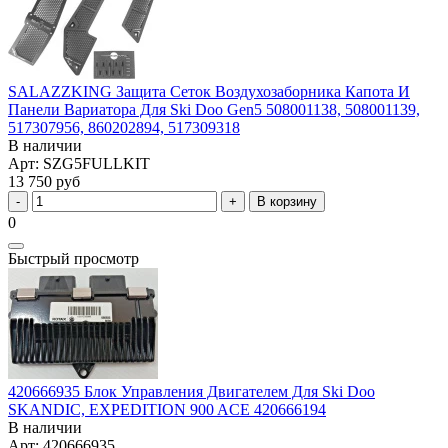
SALAZZKING Защита Сеток Воздухозаборника Капота И
Панели Вариатора Для Ski Doo Gen5 508001138, 508001139,
517307956, 860202894, 517309318
В наличии
Арт: SZG5FULLKIT
13 750 руб
В корзину
0
Быстрый просмотр
420666935 Блок Управления Двигателем Для Ski Doo
SKANDIC, EXPEDITION 900 ACE 420666194
В наличии
Арт: 420666935