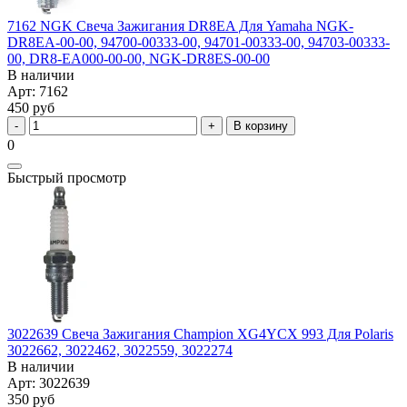
7162 NGK Свеча Зажигания DR8EA Для Yamaha NGK-
DR8EA-00-00, 94700-00333-00, 94701-00333-00, 94703-00333-
00, DR8-EA000-00-00, NGK-DR8ES-00-00
В наличии
Арт: 7162
450 руб
В корзину
0
Быстрый просмотр
3022639 Свеча Зажигания Champion XG4YCX 993 Для Polaris
3022662, 3022462, 3022559, 3022274
В наличии
Арт: 3022639
350 руб