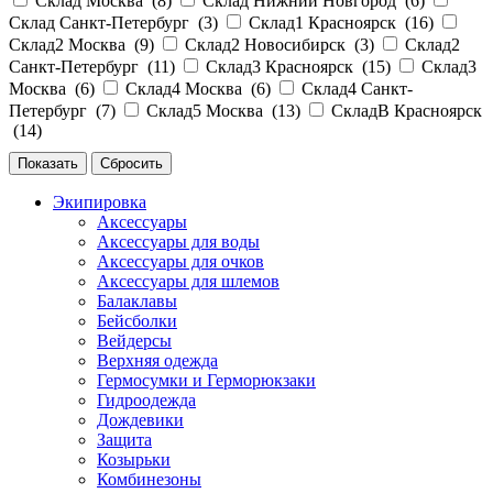
Склад Москва (
8
)
Склад Нижний Новгород (
6
)
Склад Санкт-Петербург (
3
)
Склад1 Красноярск (
16
)
Склад2 Москва (
9
)
Склад2 Новосибирск (
3
)
Склад2
Санкт-Петербург (
11
)
Склад3 Красноярск (
15
)
Склад3
Москва (
6
)
Склад4 Москва (
6
)
Склад4 Санкт-
Петербург (
7
)
Склад5 Москва (
13
)
СкладВ Красноярск
(
14
)
Экипировка
Аксессуары
Аксессуары для воды
Аксессуары для очков
Аксессуары для шлемов
Балаклавы
Бейсболки
Вейдерсы
Верхняя одежда
Гермосумки и Герморюкзаки
Гидроодежда
Дождевики
Защита
Козырьки
Комбинезоны