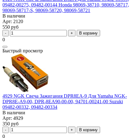
09482-00275, 09482-00144 Honda 98069-38710, 98069-58717,
98069-58717-S, 98069-58720, 98069-58721
В наличии
Арт: 2120
550 руб
В корзину
0
Быстрый просмотр
4929 NGK Свеча Зажигания DPR8EA-9 Для Yamaha NGK-
DPR8E-A9-00, DPR-8EA90-00-00, 94701-00241-00 Suzuki
09482-00332, 09482-00334
В наличии
Арт: 4929
350 руб
В корзину
0