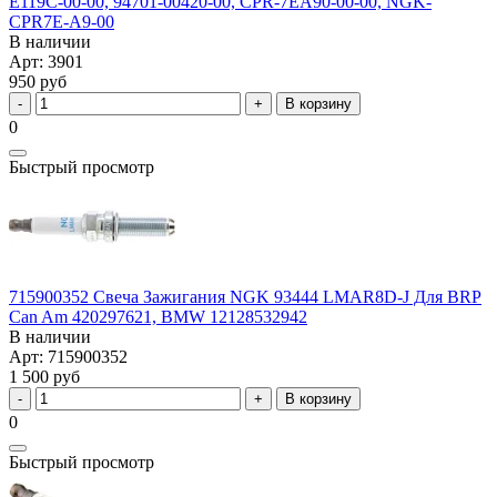
E119C-00-00, 94701-00420-00, CPR-7EA90-00-00, NGK-
CPR7E-A9-00
В наличии
Арт: 3901
950 руб
В корзину
0
Быстрый просмотр
715900352 Свеча Зажигания NGK 93444 LMAR8D-J Для BRP
Can Am 420297621, BMW 12128532942
В наличии
Арт: 715900352
1 500 руб
В корзину
0
Быстрый просмотр