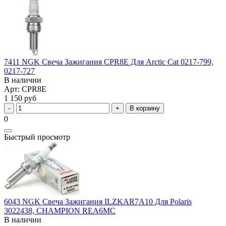
7411 NGK Свеча Зажигания CPR8E Для Arctic Cat 0217-799,
0217-727
В наличии
Арт: CPR8E
1 150 руб
В корзину
0
Быстрый просмотр
6043 NGK Свеча Зажигания ILZKAR7A10 Для Polaris
3022438, CHAMPION REA6MC
В наличии