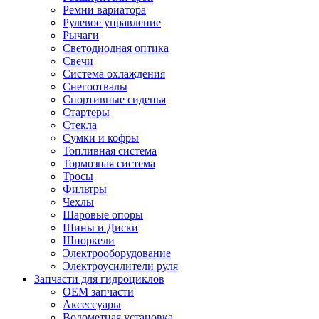
Ремни вариатора
Рулевое управление
Рычаги
Светодиодная оптика
Свечи
Система охлаждения
Снегоотвалы
Спортивные сиденья
Стартеры
Стекла
Сумки и кофры
Топливная система
Тормозная система
Тросы
Фильтры
Чехлы
Шаровые опоры
Шины и Диски
Шноркели
Электрооборудование
Электроусилители руля
Запчасти для гидроциклов
OEM запчасти
Аксессуары
Водометная установка