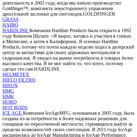
деятельность в 2002 году, когда мы начали производство
Goldfinger™, комплекта левостороннего управления
дроссельной заслонки для снегоходов.GOLDFINGER
GRASS
HAIBO
HARDLINE
Компания Hardline Products была открыта в 1992
году Кевином Шульте. «Я вырос, катаясь и участвуя в гонках
в Мичигане, а затем в Калифорнии. Я основал Hardline
Products, потому что почти каждую неделю ходил в дилерский
центр за запчастями для своих дорожных мотоциклов и
гидроциклов. Я увидел на рынке потребность в товарах более
высокого качества. Я не мог найти то, что хотел, поэтому
сделал это сам.HARDLINE
HELMETEX
HIFLO FILTRO
HISUN
HMG
HMK
HORD
HOT RODS
ICE AGE
Компания IceAgeMFG, основанная в 2005 году, была
создана из-за потребности в более надежных решениях для
гонщиков по пересеченной местности, стремящихся выйти за
пределы возможностей своих снегоходов. В 2011 году IceAge
расширилась до IceAge Manufacturing и IceAge Performance.