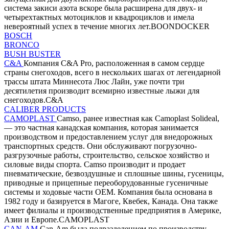
система закиси азота вскоре была расширена для двух- и
четырехтактных мотоциклов и квадроциклов и имела
невероятный успех в течение многих лет.BOONDOCKER
BOSCH
BRONCO
BUSH BUSTER
C&A
Компания C&A Pro, расположенная в самом сердце
страны снегоходов, всего в нескольких шагах от легендарной
трассы штата Миннесота Люс Лайн, уже почти три
десятилетия производит всемирно известные лыжи для
снегоходов.C&A
CALIBER PRODUCTS
CAMOPLAST
Camso, ранее известная как Camoplast Solideal,
— это частная канадская компания, которая занимается
производством и предоставлением услуг для внедорожных
транспортных средств. Они обслуживают погрузочно-
разгрузочные работы, строительство, сельское хозяйство и
силовые виды спорта. Camso производит и продает
пневматические, безвоздушные и сплошные шины, гусеницы,
приводные и прицепные переоборудованные гусеничные
системы и ходовые части OEM. Компания была основана в
1982 году и базируется в Магоге, Квебек, Канада. Она также
имеет филиалы и производственные предприятия в Америке,
Азии и Европе.CAMOPLAST
CAN-AM
Can-Am была подразделением по производству