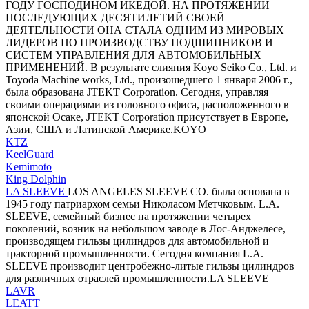
ГОДУ ГОСПОДИНОМ ИКЕДОЙ. НА ПРОТЯЖЕНИИ
ПОСЛЕДУЮЩИХ ДЕСЯТИЛЕТИЙ СВОЕЙ
ДЕЯТЕЛЬНОСТИ ОНА СТАЛА ОДНИМ ИЗ МИРОВЫХ
ЛИДЕРОВ ПО ПРОИЗВОДСТВУ ПОДШИПНИКОВ И
СИСТЕМ УПРАВЛЕНИЯ ДЛЯ АВТОМОБИЛЬНЫХ
ПРИМЕНЕНИЙ. В результате слияния Koyo Seiko Co., Ltd. и
Toyoda Machine works, Ltd., произошедшего 1 января 2006 г.,
была образована JTEKT Corporation. Сегодня, управляя
своими операциями из головного офиса, расположенного в
японской Осаке, JTEKT Corporation присутствует в Европе,
Азии, США и Латинской Америке.KOYO
KTZ
KeelGuard
Kemimoto
King Dolphin
LA SLEEVE
LOS ANGELES SLEEVE CO. была основана в
1945 году патриархом семьи Николасом Метчковым. L.A.
SLEEVE, семейный бизнес на протяжении четырех
поколений, возник на небольшом заводе в Лос-Анджелесе,
производящем гильзы цилиндров для автомобильной и
тракторной промышленности. Сегодня компания L.A.
SLEEVE производит центробежно-литые гильзы цилиндров
для различных отраслей промышленности.LA SLEEVE
LAVR
LEATT