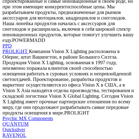
спроектированные и самые инновационные в своем роде, но
при этом имеющие конкурентоспособные цены. Мы
разрабатываем продукты, предназначенные для рынков
аксессуаров для мотоциклов, квадроциклов и снегоходов.
Наша линейка продуктов началась с аксессуаров для
снегоходов и расширилась, включив в себя широкий спектр
инновационных продуктов, которые помогут улучшить вашу
езду.POWERMADD
PPD
PROLIGHT
Компания Vision X Lighting расположена в
Оберне, штат Вашингтон, в районе Большого Сиэтла.
Продукция Vision X Lighting, основанная в 1997 году,
неизменно поражала клиентов своей способностью
освещения работать в суровых условиях и непревзойденной
светоотдачей. Проектирование, разработка продуктов и
маркетинг осуществляются из офиса Vision X в США, а в
Vision X Asia находятся отделы производства, тестирования и
складской логистики Vision X Global Lighting. Сегодня Vision
X Lighting имеет прочные партнерские отношения по всему
миру, где они продолжают разрабатывать самые передовые
продукты освещения в мире.PROLIGHT
Psychic MX Components
QUANTUM
Quicksilver
RAVENOL