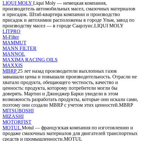
LIQUI MOLY
Liqui Moly — немецкая компания,
производитель автомобильных масел, смазочных материалов
и присадок. Штаб-квартира компании и производство
присадок и автохимии расположены в городе Ульм, завод по
производству масел — в городе Саарлуис.LIQUI MOLY
LITPRO
M-Filter
MAMMUT
MANN FILTER
MANNOL
MAXIMA RACING OILS
MAXXIS
MBRP
25 лет назад производители выхлопных газов
завышали цены и повышали производительность. Отрасли не
хватало продукта, обещающего честность, качество и
ценность: продукта, которому потребители могли бы
доверять. Мартин и Джинджер Барки увидели в этом
возможность разработать продукты, которые они искали сами,
поэтому они создали MBRP с учетом этих ценностей.MBRP
MITSUBOSHI
MIZASHI
MOTORFIST
MOTUL
Motul — французская компания по изготовлению и
продаже смазочных материалов для двигателей транспортных
средств и промышленности.MOTUL