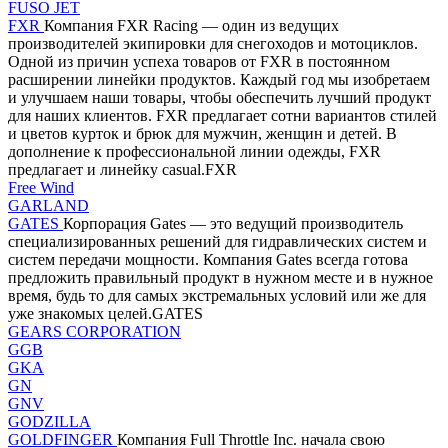
FUSO JET
FXR
Компания FXR Racing — один из ведущих
производителей экипировки для снегоходов и мотоциклов.
Одной из причин успеха товаров от FXR в постоянном
расширении линейки продуктов. Каждый год мы изобретаем
и улучшаем наши товары, чтобы обеспечить лучший продукт
для наших клиентов. FXR предлагает сотни вариантов стилей
и цветов курток и брюк для мужчин, женщин и детей. В
дополнение к профессиональной линии одежды, FXR
предлагает и линейку casual.FXR
Free Wind
GARLAND
GATES
Корпорация Gates — это ведущий производитель
специализированных решений для гидравлических систем и
систем передачи мощности. Компания Gates всегда готова
предложить правильный продукт в нужном месте и в нужное
время, будь то для самых экстремальных условий или же для
уже знакомых целей.GATES
GEARS CORPORATION
GGB
GKA
GN
GNV
GODZILLA
GOLDFINGER
Компания Full Throttle Inc. начала свою