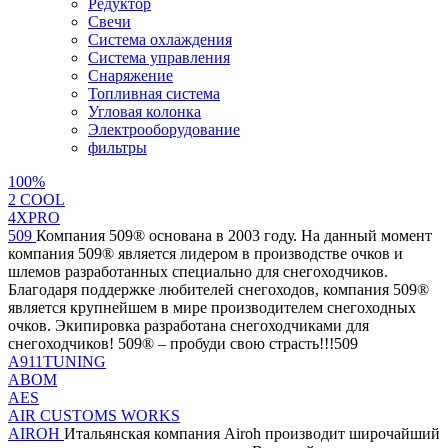
Редуктор
Свечи
Система охлаждения
Система управления
Снаряжение
Топливная система
Угловая колонка
Электрооборудование
фильтры
100%
2 СOOL
4XPRO
509
Компания 509® основана в 2003 году. На данный момент
компания 509® является лидером в производстве очков и
шлемов разработанных специально для снегоходчиков.
Благодаря поддержке любителей снегоходов, компания 509®
является крупнейшем в мире производителем снегоходных
очков. Экипировка разработана снегоходчиками для
снегоходчиков! 509® – пробуди свою страсть!!!509
A911TUNING
ABOM
AES
AIR CUSTOMS WORKS
AIROH
Итальянская компания Airoh производит широчайший