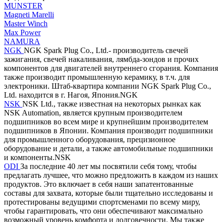
MUNSTER
Magneti Marelli
Master Winch
Max Power
NAMURA
NGK
NGK Spark Plug Co., Ltd.- производитель свечей
зажигания, свечей накаливания, лямбда-зондов и прочих
компонентов для двигателей внутреннего сгорания. Компания
также производит промышленную керамику, в т.ч. для
электроники. Штаб-квартира компании NGK Spark Plug Co.,
Ltd. находится в г. Нагоя, Япония.NGK
NSK
NSK Ltd., также известная на некоторых рынках как
NSK Automation, является крупным производителем
подшипников во всем мире и крупнейшим производителем
подшипников в Японии. Компания производит подшипники
для промышленного оборудования, прецизионное
оборудование и детали, а также автомобильные подшипники
и компоненты.NSK
ODI
За последние 40 лет мы посвятили себя тому, чтобы
предлагать лучшее, что можно предложить в каждом из наших
продуктов. Это включает в себя наши запатентованные
составы для захвата, которые были тщательно исследованы и
протестированы ведущими спортсменами по всему миру,
чтобы гарантировать, что они обеспечивают максимально
возможный уровень комфорта и долговечности. Мы также