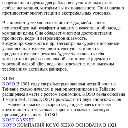
снаряжение и одежда для райдеров с успехом выдержат
любые испытания, которым вы их подвергнете. Они надежно
противостоят эксплуатации в экстремальных условиях.
Вы почувствуете удовольствие от езды, мобильность,
непревзойденный комфорт и защиту в качественной одежде
компании клим. Она обладает многими достоинствами:
прочность, водо- и ветронепроницаемость,
воздухопроходимость и др. Несмотря на суровые погодные
условия и длительную двигательную активность,
продолжительное время вы будете чувствовать себя
комфортно в профессиональной экипировке (одежде) с
торговой маркой klim, ведь она отвечает самым высоким
требованиям активных райдеров.
KLIM
KOSO
В 1981 году сверхбыстрый экономический рост на
Тайване только начался, и рынок мотоциклов на Тайване
расширялся вместе с ростом экономики. KOSO была основана
1 марта 1981 года. KOSO происходит от двух японских слов
— «идея» и «высокая скорость». ; «идея» здесь означает
креативность, а «высокая скорость» означает высокую
производительность. KOSO
KOST GASKET
KOYO
КОМПАНИЯ KOYO SEIKO ОСНОВАНА В 1921