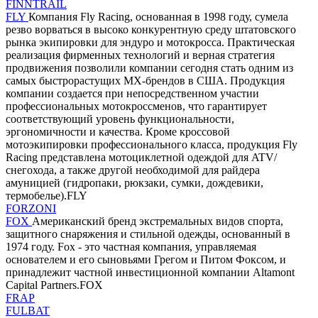
FINNTRAIL
FLY
Компания Fly Racing, основанная в 1998 году, сумела
резво ворваться в высоко конкурентную среду штатовского
рынка экипировки для эндуро и мотокросса. Практическая
реализация фирменных технологий и верная стратегия
продвижения позволили компании сегодня стать одним из
самых быстрорастущих MX-брендов в США. Продукция
компании создается при непосредственном участии
профессиональных мотокроссменов, что гарантирует
соответствующий уровень функциональности,
эргономичности и качества. Кроме кроссовой
мотоэкипировки профессионального класса, продукция Fly
Racing представлена мотоциклетной одеждой для ATV/
снегохода, а также другой необходимой для райдера
амуницией (гидропаки, рюкзаки, сумки, дождевики,
термобелье).FLY
FORZONI
FOX
Американский бренд экстремальных видов спорта,
защитного снаряжения и стильной одежды, основанный в
1974 году. Fox - это частная компания, управляемая
основателем и его сыновьями Грегом и Питом Фоксом, и
принадлежит частной инвестиционной компании Altamont
Capital Partners.FOX
FRAP
FULBAT