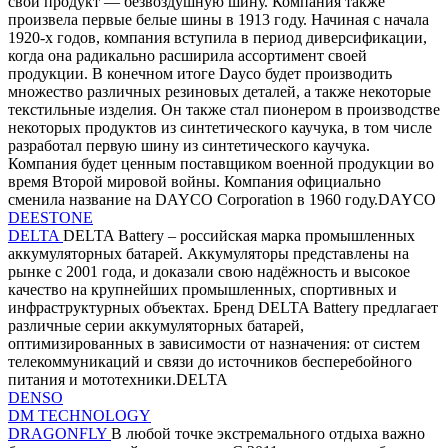
свой продукт — безвоздушную шину. Компания также
произвела первые белые шины в 1913 году. Начиная с начала
1920-х годов, компания вступила в период диверсификации,
когда она радикально расширила ассортимент своей
продукции. В конечном итоге Dayco будет производить
множество различных резиновых деталей, а также некоторые
текстильные изделия. Он также стал пионером в производстве
некоторых продуктов из синтетического каучука, в том числе
разработал первую шину из синтетического каучука.
Компания будет ценным поставщиком военной продукции во
время Второй мировой войны. Компания официально
сменила название на DAYCO Corporation в 1960 году.DAYCO
DEESTONE
DELTA
DELTA Battery – российская марка промышленных
аккумуляторных батарей. Аккумуляторы представлены на
рынке с 2001 года, и доказали свою надёжность и высокое
качество на крупнейших промышленных, спортивных и
инфраструктурных объектах. Бренд DELTA Battery предлагает
различные серии аккумуляторных батарей,
оптимизированных в зависимости от назначения: от систем
телекоммуникаций и связи до источников бесперебойного
питания и мототехники.DELTA
DENSO
DM TECHNOLOGY
DRAGONFLY
В любой точке экстремального отдыха важно