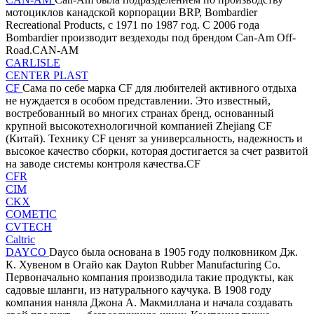
мотоциклов канадской корпорации BRP, Bombardier
Recreational Products, с 1971 по 1987 год. С 2006 года
Bombardier производит вездеходы под брендом Can-Am Off-
Road.CAN-AM
CARLISLE
CENTER PLAST
CF
Сама по себе марка CF для любителей активного отдыха
не нуждается в особом представлении. Это известный,
востребованный во многих странах бренд, основанный
крупной высокотехнологичной компанией Zhejiang CF
(Китай). Технику CF ценят за универсальность, надежность и
высокое качество сборки, которая достигается за счет развитой
на заводе системы контроля качества.CF
CFR
CIM
CKX
COMETIC
CVTECH
Caltric
DAYCO
Dayco была основана в 1905 году полковником Дж.
К. Хувеном в Огайо как Dayton Rubber Manufacturing Co.
Первоначально компания производила такие продукты, как
садовые шланги, из натурального каучука. В 1908 году
компания наняла Джона А. Макмиллана и начала создавать