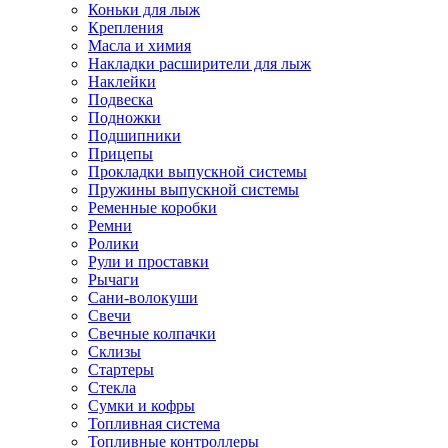
Коньки для лыж
Крепления
Масла и химия
Накладки расширители для лыж
Наклейки
Подвеска
Подножки
Подшипники
Прицепы
Прокладки выпускной системы
Пружины выпускной системы
Ременные коробки
Ремни
Ролики
Рули и проставки
Рычаги
Сани-волокуши
Свечи
Свечные колпачки
Склизы
Стартеры
Стекла
Сумки и кофры
Топливная система
Топливные контроллеры