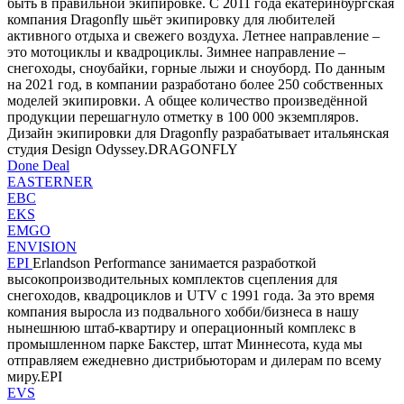
быть в правильной экипировке. С 2011 года екатеринбургская
компания Dragonfly шьёт экипировку для любителей
активного отдыха и свежего воздуха. Летнее направление –
это мотоциклы и квадроциклы. Зимнее направление –
снегоходы, сноубайки, горные лыжи и сноуборд. По данным
на 2021 год, в компании разработано более 250 собственных
моделей экипировки. А общее количество произведённой
продукции перешагнуло отметку в 100 000 экземпляров.
Дизайн экипировки для Dragonfly разрабатывает итальянская
студия Design Odyssey.DRAGONFLY
Done Deal
EASTERNER
EBC
EKS
EMGO
ENVISION
EPI
Erlandson Performance занимается разработкой
высокопроизводительных комплектов сцепления для
снегоходов, квадроциклов и UTV с 1991 года. За это время
компания выросла из подвального хобби/бизнеса в нашу
нынешнюю штаб-квартиру и операционный комплекс в
промышленном парке Бакстер, штат Миннесота, куда мы
отправляем ежедневно дистрибьюторам и дилерам по всему
миру.EPI
EVS