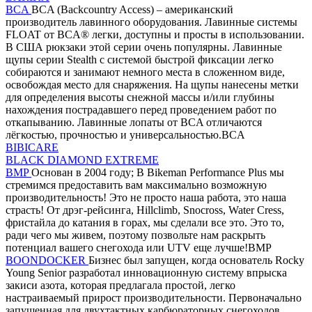
BCA
BCA (Backcountry Access) – американский
производитель лавинного оборудования. Лавинные системы
FLOAT от BCA® легки, доступны и просты в использовании.
В США рюкзаки этой серии очень популярны. Лавинные
щупы серии Stealth с системой быстрой фиксации легко
собираются и занимают немного места в сложенном виде,
освобождая место для снаряжения. На щупы нанесены метки
для определения высоты снежной массы и/или глубины
нахождения пострадавшего перед проведением работ по
откапыванию. Лавинные лопаты от BCA отличаются
лёгкостью, прочностью и универсальностью.BCA
BIBICARE
BLACK DIAMOND EXTREME
BMP
Основан в 2004 году; В Bikeman Performance Plus мы
стремимся предоставить вам максимально возможную
производительность! Это не просто наша работа, это наша
страсть! От дрэг-рейсинга, Hillclimb, Snocross, Water Cress,
фристайла до катания в горах, мы сделали все это. Это то,
ради чего мы живем, поэтому позвольте нам раскрыть
потенциал вашего снегохода или UTV еще лучше!BMP
BOONDOCKER
Бизнес был запущен, когда основатель Rocky
Young Senior разработал инновационную систему впрыска
закиси азота, которая предлагала простой, легко
настраиваемый прирост производительности. Первоначально
запущенная для двухтактных карбюраторных снегоходов,