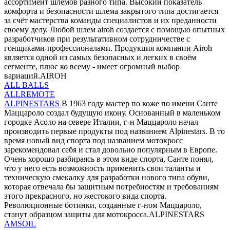
ассортимент шлемов разного типа. Высокий показатель
комфорта и безопасности шлема закрытого типа достигается
за счёт мастерства команды специалистов и их преданности
своему делу. Любой шлем airoh создается с помощью опытных
разработчиков при результативном сотрудничестве с
гонщиками-профессионалами. Продукция компании Airoh
является одной из самых безопасных и легких в своём
сегменте, плюс ко всему - имеет огромный выбор
вариаций.AIROH
ALL BALLS
ALLREMOTE
ALPINESTARS
В 1963 году мастер по коже по имени Санте
Маццароло создал будущую икону. Основанный в маленьком
городке Асоло на севере Италии, г-н Маццароло начал
производить первые продукты под названием Alpinestars. В то
время новый вид спорта под названием мотокросс
зарекомендовал себя и стал довольно популярным в Европе.
Очень хорошо разбираясь в этом виде спорта, Санте понял,
что у него есть возможность применить свои таланты и
техническую смекалку для разработки нового типа обуви,
которая отвечала бы защитным потребностям и требованиям
этого прекрасного, но жестокого вида спорта.
Революционные ботинки, созданные г-ном Маццароло,
станут образцом защиты для мотокросса.ALPINESTARS
AMSOIL