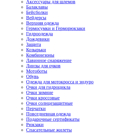
Аксессуары для шлемов
Балаклавы
Бейсболки
Вейдерсы
Верхняя одежда
Гермосумки и Герморюкзаки
Гидроодежда
Дождевики
Защита
Козырьки
Комбинезоны
Лавинное снаряжение
Линзы для очков
Мотоботы
Обувь
Одежда для мотокросса и эндуро
Очки для гидроцикла
Очки зимние
Очки кроссовые
Очки солнцезащитные
Перчатки
Повседневная одежда
Подарочные сертификаты
Рюкзаки
Спасательные жилеты