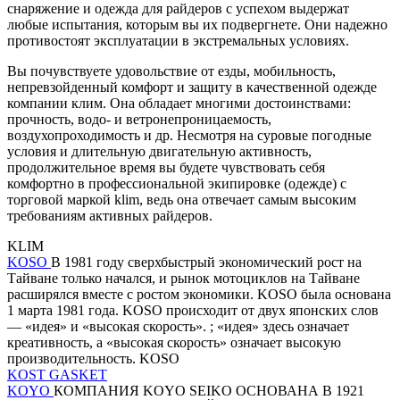
снаряжение и одежда для райдеров с успехом выдержат
любые испытания, которым вы их подвергнете. Они надежно
противостоят эксплуатации в экстремальных условиях.
Вы почувствуете удовольствие от езды, мобильность,
непревзойденный комфорт и защиту в качественной одежде
компании клим. Она обладает многими достоинствами:
прочность, водо- и ветронепроницаемость,
воздухопроходимость и др. Несмотря на суровые погодные
условия и длительную двигательную активность,
продолжительное время вы будете чувствовать себя
комфортно в профессиональной экипировке (одежде) с
торговой маркой klim, ведь она отвечает самым высоким
требованиям активных райдеров.
KLIM
KOSO
В 1981 году сверхбыстрый экономический рост на
Тайване только начался, и рынок мотоциклов на Тайване
расширялся вместе с ростом экономики. KOSO была основана
1 марта 1981 года. KOSO происходит от двух японских слов
— «идея» и «высокая скорость». ; «идея» здесь означает
креативность, а «высокая скорость» означает высокую
производительность. KOSO
KOST GASKET
KOYO
КОМПАНИЯ KOYO SEIKO ОСНОВАНА В 1921