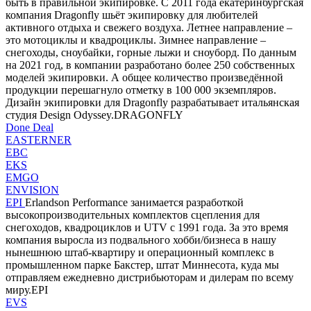
быть в правильной экипировке. С 2011 года екатеринбургская
компания Dragonfly шьёт экипировку для любителей
активного отдыха и свежего воздуха. Летнее направление –
это мотоциклы и квадроциклы. Зимнее направление –
снегоходы, сноубайки, горные лыжи и сноуборд. По данным
на 2021 год, в компании разработано более 250 собственных
моделей экипировки. А общее количество произведённой
продукции перешагнуло отметку в 100 000 экземпляров.
Дизайн экипировки для Dragonfly разрабатывает итальянская
студия Design Odyssey.DRAGONFLY
Done Deal
EASTERNER
EBC
EKS
EMGO
ENVISION
EPI
Erlandson Performance занимается разработкой
высокопроизводительных комплектов сцепления для
снегоходов, квадроциклов и UTV с 1991 года. За это время
компания выросла из подвального хобби/бизнеса в нашу
нынешнюю штаб-квартиру и операционный комплекс в
промышленном парке Бакстер, штат Миннесота, куда мы
отправляем ежедневно дистрибьюторам и дилерам по всему
миру.EPI
EVS