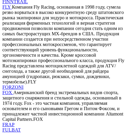
FINNTRAIL
FLY
Компания Fly Racing, основанная в 1998 году, сумела
резво ворваться в высоко конкурентную среду штатовского
рынка экипировки для эндуро и мотокросса. Практическая
реализация фирменных технологий и верная стратегия
продвижения позволили компании сегодня стать одним из
самых быстрорастущих MX-брендов в США. Продукция
компании создается при непосредственном участии
профессиональных мотокроссменов, что гарантирует
соответствующий уровень функциональности,
эргономичности и качества. Кроме кроссовой
мотоэкипировки профессионального класса, продукция Fly
Racing представлена мотоциклетной одеждой для ATV/
снегохода, а также другой необходимой для райдера
амуницией (гидропаки, рюкзаки, сумки, дождевики,
термобелье).FLY
FORZONI
FOX
Американский бренд экстремальных видов спорта,
защитного снаряжения и стильной одежды, основанный в
1974 году. Fox - это частная компания, управляемая
основателем и его сыновьями Грегом и Питом Фоксом, и
принадлежит частной инвестиционной компании Altamont
Capital Partners.FOX
FRAP
FULBAT