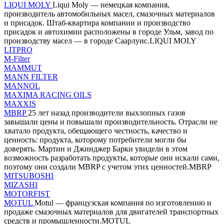
LIQUI MOLY
Liqui Moly — немецкая компания,
производитель автомобильных масел, смазочных материалов
и присадок. Штаб-квартира компании и производство
присадок и автохимии расположены в городе Ульм, завод по
производству масел — в городе Саарлуис.LIQUI MOLY
LITPRO
M-Filter
MAMMUT
MANN FILTER
MANNOL
MAXIMA RACING OILS
MAXXIS
MBRP
25 лет назад производители выхлопных газов
завышали цены и повышали производительность. Отрасли не
хватало продукта, обещающего честность, качество и
ценность: продукта, которому потребители могли бы
доверять. Мартин и Джинджер Барки увидели в этом
возможность разработать продукты, которые они искали сами,
поэтому они создали MBRP с учетом этих ценностей.MBRP
MITSUBOSHI
MIZASHI
MOTORFIST
MOTUL
Motul — французская компания по изготовлению и
продаже смазочных материалов для двигателей транспортных
средств и промышленности.MOTUL