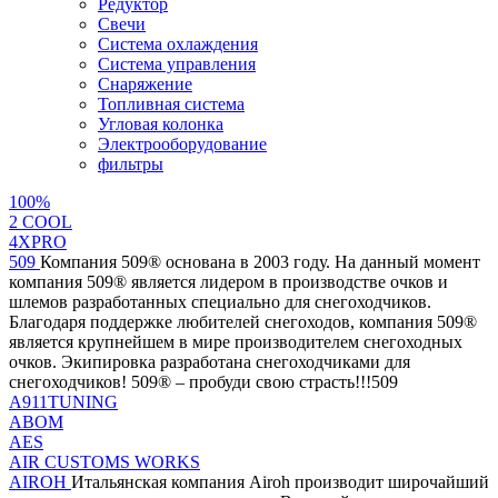
Редуктор
Свечи
Система охлаждения
Система управления
Снаряжение
Топливная система
Угловая колонка
Электрооборудование
фильтры
100%
2 СOOL
4XPRO
509
Компания 509® основана в 2003 году. На данный момент
компания 509® является лидером в производстве очков и
шлемов разработанных специально для снегоходчиков.
Благодаря поддержке любителей снегоходов, компания 509®
является крупнейшем в мире производителем снегоходных
очков. Экипировка разработана снегоходчиками для
снегоходчиков! 509® – пробуди свою страсть!!!509
A911TUNING
ABOM
AES
AIR CUSTOMS WORKS
AIROH
Итальянская компания Airoh производит широчайший