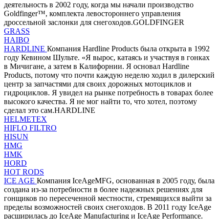
деятельность в 2002 году, когда мы начали производство
Goldfinger™, комплекта левостороннего управления
дроссельной заслонки для снегоходов.GOLDFINGER
GRASS
HAIBO
HARDLINE
Компания Hardline Products была открыта в 1992
году Кевином Шульте. «Я вырос, катаясь и участвуя в гонках
в Мичигане, а затем в Калифорнии. Я основал Hardline
Products, потому что почти каждую неделю ходил в дилерский
центр за запчастями для своих дорожных мотоциклов и
гидроциклов. Я увидел на рынке потребность в товарах более
высокого качества. Я не мог найти то, что хотел, поэтому
сделал это сам.HARDLINE
HELMETEX
HIFLO FILTRO
HISUN
HMG
HMK
HORD
HOT RODS
ICE AGE
Компания IceAgeMFG, основанная в 2005 году, была
создана из-за потребности в более надежных решениях для
гонщиков по пересеченной местности, стремящихся выйти за
пределы возможностей своих снегоходов. В 2011 году IceAge
расширилась до IceAge Manufacturing и IceAge Performance.