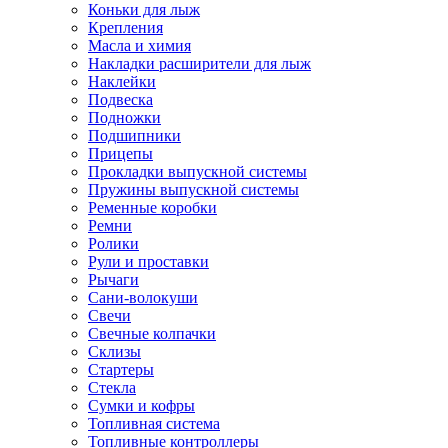
Коньки для лыж
Крепления
Масла и химия
Накладки расширители для лыж
Наклейки
Подвеска
Подножки
Подшипники
Прицепы
Прокладки выпускной системы
Пружины выпускной системы
Ременные коробки
Ремни
Ролики
Рули и проставки
Рычаги
Сани-волокуши
Свечи
Свечные колпачки
Склизы
Стартеры
Стекла
Сумки и кофры
Топливная система
Топливные контроллеры