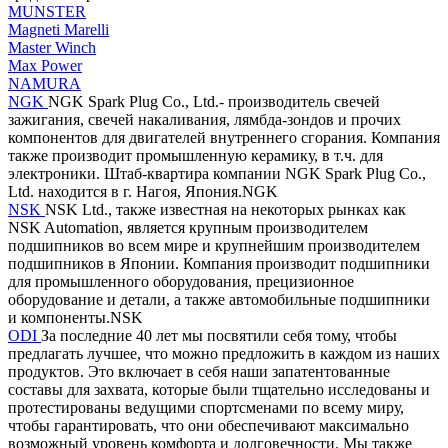
MUNSTER
Magneti Marelli
Master Winch
Max Power
NAMURA
NGK
NGK Spark Plug Co., Ltd.- производитель свечей
зажигания, свечей накаливания, лямбда-зондов и прочих
компонентов для двигателей внутреннего сгорания. Компания
также производит промышленную керамику, в т.ч. для
электроники. Штаб-квартира компании NGK Spark Plug Co.,
Ltd. находится в г. Нагоя, Япония.NGK
NSK
NSK Ltd., также известная на некоторых рынках как
NSK Automation, является крупным производителем
подшипников во всем мире и крупнейшим производителем
подшипников в Японии. Компания производит подшипники
для промышленного оборудования, прецизионное
оборудование и детали, а также автомобильные подшипники
и компоненты.NSK
ODI
За последние 40 лет мы посвятили себя тому, чтобы
предлагать лучшее, что можно предложить в каждом из наших
продуктов. Это включает в себя наши запатентованные
составы для захвата, которые были тщательно исследованы и
протестированы ведущими спортсменами по всему миру,
чтобы гарантировать, что они обеспечивают максимально
возможный уровень комфорта и долговечности. Мы также