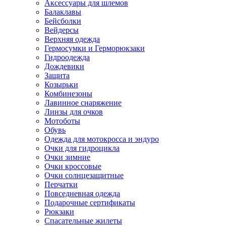
Аксессуары для шлемов
Балаклавы
Бейсболки
Вейдерсы
Верхняя одежда
Гермосумки и Герморюкзаки
Гидроодежда
Дождевики
Защита
Козырьки
Комбинезоны
Лавинное снаряжение
Линзы для очков
Мотоботы
Обувь
Одежда для мотокросса и эндуро
Очки для гидроцикла
Очки зимние
Очки кроссовые
Очки солнцезащитные
Перчатки
Повседневная одежда
Подарочные сертификаты
Рюкзаки
Спасательные жилеты