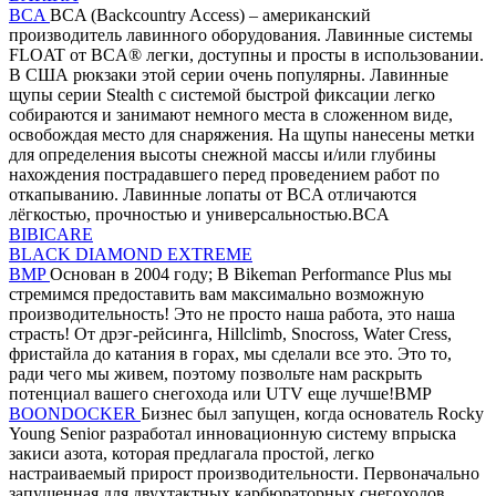
BCA
BCA (Backcountry Access) – американский
производитель лавинного оборудования. Лавинные системы
FLOAT от BCA® легки, доступны и просты в использовании.
В США рюкзаки этой серии очень популярны. Лавинные
щупы серии Stealth с системой быстрой фиксации легко
собираются и занимают немного места в сложенном виде,
освобождая место для снаряжения. На щупы нанесены метки
для определения высоты снежной массы и/или глубины
нахождения пострадавшего перед проведением работ по
откапыванию. Лавинные лопаты от BCA отличаются
лёгкостью, прочностью и универсальностью.BCA
BIBICARE
BLACK DIAMOND EXTREME
BMP
Основан в 2004 году; В Bikeman Performance Plus мы
стремимся предоставить вам максимально возможную
производительность! Это не просто наша работа, это наша
страсть! От дрэг-рейсинга, Hillclimb, Snocross, Water Cress,
фристайла до катания в горах, мы сделали все это. Это то,
ради чего мы живем, поэтому позвольте нам раскрыть
потенциал вашего снегохода или UTV еще лучше!BMP
BOONDOCKER
Бизнес был запущен, когда основатель Rocky
Young Senior разработал инновационную систему впрыска
закиси азота, которая предлагала простой, легко
настраиваемый прирост производительности. Первоначально
запущенная для двухтактных карбюраторных снегоходов,