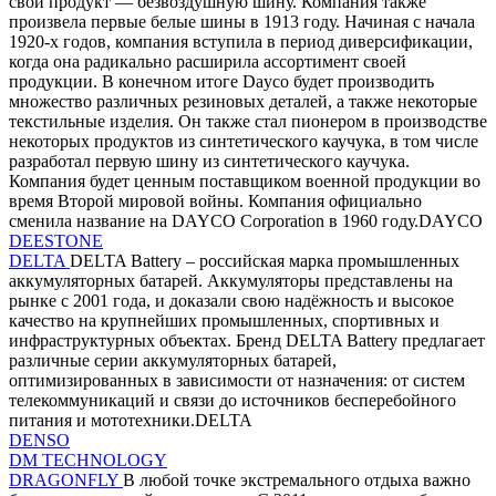
свой продукт — безвоздушную шину. Компания также
произвела первые белые шины в 1913 году. Начиная с начала
1920-х годов, компания вступила в период диверсификации,
когда она радикально расширила ассортимент своей
продукции. В конечном итоге Dayco будет производить
множество различных резиновых деталей, а также некоторые
текстильные изделия. Он также стал пионером в производстве
некоторых продуктов из синтетического каучука, в том числе
разработал первую шину из синтетического каучука.
Компания будет ценным поставщиком военной продукции во
время Второй мировой войны. Компания официально
сменила название на DAYCO Corporation в 1960 году.DAYCO
DEESTONE
DELTA
DELTA Battery – российская марка промышленных
аккумуляторных батарей. Аккумуляторы представлены на
рынке с 2001 года, и доказали свою надёжность и высокое
качество на крупнейших промышленных, спортивных и
инфраструктурных объектах. Бренд DELTA Battery предлагает
различные серии аккумуляторных батарей,
оптимизированных в зависимости от назначения: от систем
телекоммуникаций и связи до источников бесперебойного
питания и мототехники.DELTA
DENSO
DM TECHNOLOGY
DRAGONFLY
В любой точке экстремального отдыха важно