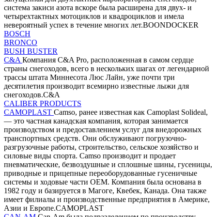
система закиси азота вскоре была расширена для двух- и
четырехтактных мотоциклов и квадроциклов и имела
невероятный успех в течение многих лет.BOONDOCKER
BOSCH
BRONCO
BUSH BUSTER
C&A
Компания C&A Pro, расположенная в самом сердце
страны снегоходов, всего в нескольких шагах от легендарной
трассы штата Миннесота Люс Лайн, уже почти три
десятилетия производит всемирно известные лыжи для
снегоходов.C&A
CALIBER PRODUCTS
CAMOPLAST
Camso, ранее известная как Camoplast Solideal,
— это частная канадская компания, которая занимается
производством и предоставлением услуг для внедорожных
транспортных средств. Они обслуживают погрузочно-
разгрузочные работы, строительство, сельское хозяйство и
силовые виды спорта. Camso производит и продает
пневматические, безвоздушные и сплошные шины, гусеницы,
приводные и прицепные переоборудованные гусеничные
системы и ходовые части OEM. Компания была основана в
1982 году и базируется в Магоге, Квебек, Канада. Она также
имеет филиалы и производственные предприятия в Америке,
Азии и Европе.CAMOPLAST
CAN-AM
Can-Am была подразделением по производству