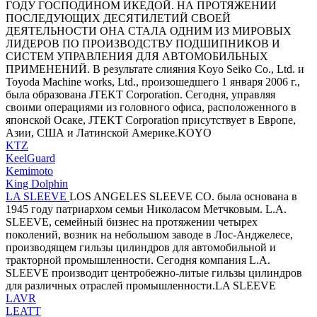
ГОДУ ГОСПОДИНОМ ИКЕДОЙ. НА ПРОТЯЖЕНИИ
ПОСЛЕДУЮЩИХ ДЕСЯТИЛЕТИЙ СВОЕЙ
ДЕЯТЕЛЬНОСТИ ОНА СТАЛА ОДНИМ ИЗ МИРОВЫХ
ЛИДЕРОВ ПО ПРОИЗВОДСТВУ ПОДШИПНИКОВ И
СИСТЕМ УПРАВЛЕНИЯ ДЛЯ АВТОМОБИЛЬНЫХ
ПРИМЕНЕНИЙ. В результате слияния Koyo Seiko Co., Ltd. и
Toyoda Machine works, Ltd., произошедшего 1 января 2006 г.,
была образована JTEKT Corporation. Сегодня, управляя
своими операциями из головного офиса, расположенного в
японской Осаке, JTEKT Corporation присутствует в Европе,
Азии, США и Латинской Америке.KOYO
KTZ
KeelGuard
Kemimoto
King Dolphin
LA SLEEVE
LOS ANGELES SLEEVE CO. была основана в
1945 году патриархом семьи Николасом Метчковым. L.A.
SLEEVE, семейный бизнес на протяжении четырех
поколений, возник на небольшом заводе в Лос-Анджелесе,
производящем гильзы цилиндров для автомобильной и
тракторной промышленности. Сегодня компания L.A.
SLEEVE производит центробежно-литые гильзы цилиндров
для различных отраслей промышленности.LA SLEEVE
LAVR
LEATT