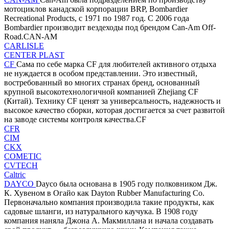
мотоциклов канадской корпорации BRP, Bombardier
Recreational Products, с 1971 по 1987 год. С 2006 года
Bombardier производит вездеходы под брендом Can-Am Off-
Road.CAN-AM
CARLISLE
CENTER PLAST
CF
Сама по себе марка CF для любителей активного отдыха
не нуждается в особом представлении. Это известный,
востребованный во многих странах бренд, основанный
крупной высокотехнологичной компанией Zhejiang CF
(Китай). Технику CF ценят за универсальность, надежность и
высокое качество сборки, которая достигается за счет развитой
на заводе системы контроля качества.CF
CFR
CIM
CKX
COMETIC
CVTECH
Caltric
DAYCO
Dayco была основана в 1905 году полковником Дж.
К. Хувеном в Огайо как Dayton Rubber Manufacturing Co.
Первоначально компания производила такие продукты, как
садовые шланги, из натурального каучука. В 1908 году
компания наняла Джона А. Макмиллана и начала создавать