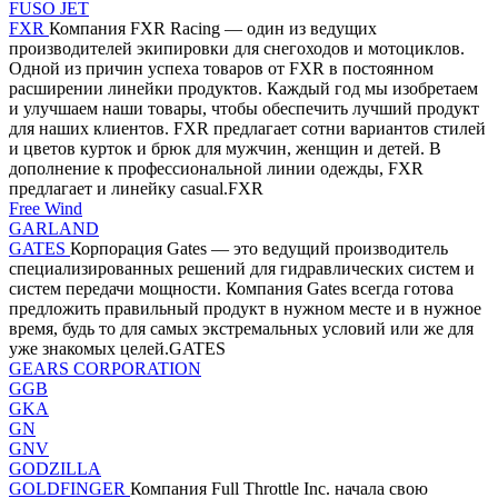
FUSO JET
FXR
Компания FXR Racing — один из ведущих
производителей экипировки для снегоходов и мотоциклов.
Одной из причин успеха товаров от FXR в постоянном
расширении линейки продуктов. Каждый год мы изобретаем
и улучшаем наши товары, чтобы обеспечить лучший продукт
для наших клиентов. FXR предлагает сотни вариантов стилей
и цветов курток и брюк для мужчин, женщин и детей. В
дополнение к профессиональной линии одежды, FXR
предлагает и линейку casual.FXR
Free Wind
GARLAND
GATES
Корпорация Gates — это ведущий производитель
специализированных решений для гидравлических систем и
систем передачи мощности. Компания Gates всегда готова
предложить правильный продукт в нужном месте и в нужное
время, будь то для самых экстремальных условий или же для
уже знакомых целей.GATES
GEARS CORPORATION
GGB
GKA
GN
GNV
GODZILLA
GOLDFINGER
Компания Full Throttle Inc. начала свою