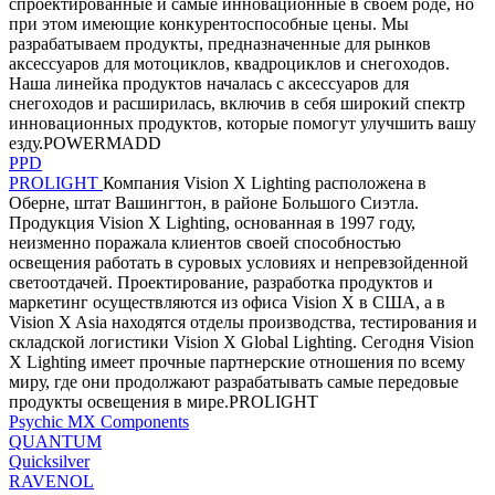
спроектированные и самые инновационные в своем роде, но
при этом имеющие конкурентоспособные цены. Мы
разрабатываем продукты, предназначенные для рынков
аксессуаров для мотоциклов, квадроциклов и снегоходов.
Наша линейка продуктов началась с аксессуаров для
снегоходов и расширилась, включив в себя широкий спектр
инновационных продуктов, которые помогут улучшить вашу
езду.POWERMADD
PPD
PROLIGHT
Компания Vision X Lighting расположена в
Оберне, штат Вашингтон, в районе Большого Сиэтла.
Продукция Vision X Lighting, основанная в 1997 году,
неизменно поражала клиентов своей способностью
освещения работать в суровых условиях и непревзойденной
светоотдачей. Проектирование, разработка продуктов и
маркетинг осуществляются из офиса Vision X в США, а в
Vision X Asia находятся отделы производства, тестирования и
складской логистики Vision X Global Lighting. Сегодня Vision
X Lighting имеет прочные партнерские отношения по всему
миру, где они продолжают разрабатывать самые передовые
продукты освещения в мире.PROLIGHT
Psychic MX Components
QUANTUM
Quicksilver
RAVENOL