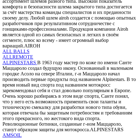
ассортимент шлемов разного типа. Высокий показатель
комфорта и безопасности шлема закрытого типа достигается
за счёт мастерства команды специалистов и их преданности
своему делу. Любой шлем airoh создается с помощью опытных
разработчиков при результативном сотрудничестве с
гонщиками-профессионалами. Продукция компании Airoh
является одной из самых безопасных и легких в своём
сегменте, плюс ко всему - имеет огромный выбор
вариаций.AIROH
ALL BALLS
ALLREMOTE
ALPINESTARS
В 1963 году мастер по коже по имени Санте
Маццароло создал будущую икону. Основанный в маленьком
городке Асоло на севере Италии, г-н Маццароло начал
производить первые продукты под названием Alpinestars. В то
время новый вид спорта под названием мотокросс
зарекомендовал себя и стал довольно популярным в Европе.
Очень хорошо разбираясь в этом виде спорта, Санте понял,
что у него есть возможность применить свои таланты и
техническую смекалку для разработки нового типа обуви,
которая отвечала бы защитным потребностям и требованиям
этого прекрасного, но жестокого вида спорта.
Революционные ботинки, созданные г-ном Маццароло,
станут образцом защиты для мотокросса.ALPINESTARS
AMSOIL