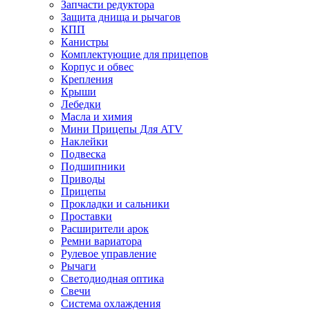
Запчасти редуктора
Защита днища и рычагов
КПП
Канистры
Комплектующие для прицепов
Корпус и обвес
Крепления
Крыши
Лебедки
Масла и химия
Мини Прицепы Для ATV
Наклейки
Подвеска
Подшипники
Приводы
Прицепы
Прокладки и сальники
Проставки
Расширители арок
Ремни вариатора
Рулевое управление
Рычаги
Светодиодная оптика
Свечи
Система охлаждения