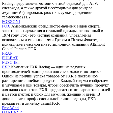
Racing представлена мотоциклетной одеждой для ATV/
снегохода, а также другой необходимой для райдера
амуницией (гидропаки, рюкзаки, сумки, дождевики,
термобелье).FLY
FORZONI
FOX
Американский бренд экстремальных видов спорта,
защитного снаряжения и стильной одежды, основанный в
1974 году. Fox - это частная компания, управляемая
основателем и его сыновьями Грегом и Питом Фоксом, и
принадлежит частной инвестиционной компании Altamont
Capital Partners.FOX
FRAP
FULBAT
FUSO JET
FXR
Компания FXR Racing — один из ведущих
производителей экипировки для снегоходов и мотоциклов.
Одной из причин успеха товаров от FXR в постоянном
расширении линейки продуктов. Каждый год мы изобретаем
и улучшаем наши товары, чтобы обеспечить лучший продукт
для наших клиентов. FXR предлагает сотни вариантов стилей
и цветов курток и брюк для мужчин, женщин и детей. В
дополнение к профессиональной линии одежды, FXR
предлагает и линейку casual.FXR
Free Wind
GARLAND