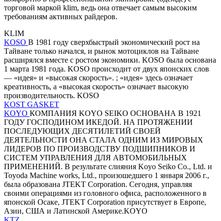
торговой маркой klim, ведь она отвечает самым высоким
требованиям активных райдеров.
KLIM
KOSO
В 1981 году сверхбыстрый экономический рост на
Тайване только начался, и рынок мотоциклов на Тайване
расширялся вместе с ростом экономики. KOSO была основана
1 марта 1981 года. KOSO происходит от двух японских слов
— «идея» и «высокая скорость». ; «идея» здесь означает
креативность, а «высокая скорость» означает высокую
производительность. KOSO
KOST GASKET
KOYO
КОМПАНИЯ KOYO SEIKO ОСНОВАНА В 1921
ГОДУ ГОСПОДИНОМ ИКЕДОЙ. НА ПРОТЯЖЕНИИ
ПОСЛЕДУЮЩИХ ДЕСЯТИЛЕТИЙ СВОЕЙ
ДЕЯТЕЛЬНОСТИ ОНА СТАЛА ОДНИМ ИЗ МИРОВЫХ
ЛИДЕРОВ ПО ПРОИЗВОДСТВУ ПОДШИПНИКОВ И
СИСТЕМ УПРАВЛЕНИЯ ДЛЯ АВТОМОБИЛЬНЫХ
ПРИМЕНЕНИЙ. В результате слияния Koyo Seiko Co., Ltd. и
Toyoda Machine works, Ltd., произошедшего 1 января 2006 г.,
была образована JTEKT Corporation. Сегодня, управляя
своими операциями из головного офиса, расположенного в
японской Осаке, JTEKT Corporation присутствует в Европе,
Азии, США и Латинской Америке.KOYO
KTZ