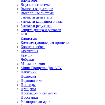
Вариаторы
Впускная система
Выносы радиаторов
Выхлопные системы
Запчасти двигателя
Запчасти карданного вала
Запчасти редуктора
Защита днища и рычагов
КПП
Канистры
Комплектующие для прицепов
Корпус и обвес
Крепления
Крыши
Лебедки
Масла и химия
Мини Прицепы Для ATV
Наклейки
Подвеска
Подшипники
Приводы
Прицепы
Прокладки и сальники
Проставки
Расширители арок