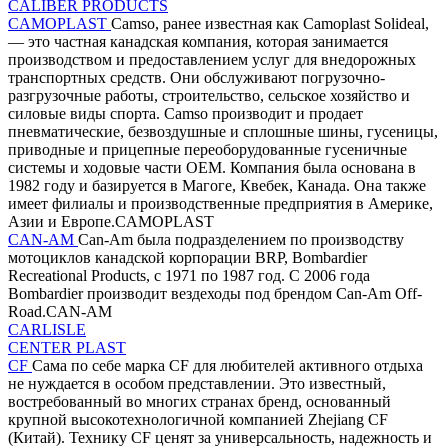
CALIBER PRODUCTS
CAMOPLAST
Camso, ранее известная как Camoplast Solideal,
— это частная канадская компания, которая занимается
производством и предоставлением услуг для внедорожных
транспортных средств. Они обслуживают погрузочно-
разгрузочные работы, строительство, сельское хозяйство и
силовые виды спорта. Camso производит и продает
пневматические, безвоздушные и сплошные шины, гусеницы,
приводные и прицепные переоборудованные гусеничные
системы и ходовые части OEM. Компания была основана в
1982 году и базируется в Магоге, Квебек, Канада. Она также
имеет филиалы и производственные предприятия в Америке,
Азии и Европе.CAMOPLAST
CAN-AM
Can-Am была подразделением по производству
мотоциклов канадской корпорации BRP, Bombardier
Recreational Products, с 1971 по 1987 год. С 2006 года
Bombardier производит вездеходы под брендом Can-Am Off-
Road.CAN-AM
CARLISLE
CENTER PLAST
CF
Сама по себе марка CF для любителей активного отдыха
не нуждается в особом представлении. Это известный,
востребованный во многих странах бренд, основанный
крупной высокотехнологичной компанией Zhejiang CF
(Китай). Технику CF ценят за универсальность, надежность и