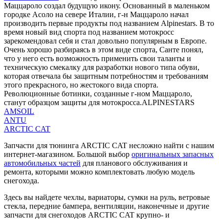
Маццароло создал будущую икону. Основанный в маленьком
городке Асоло на севере Италии, г-н Маццароло начал
производить первые продукты под названием Alpinestars. В то
время новый вид спорта под названием мотокросс
зарекомендовал себя и стал довольно популярным в Европе.
Очень хорошо разбираясь в этом виде спорта, Санте понял,
что у него есть возможность применить свои таланты и
техническую смекалку для разработки нового типа обуви,
которая отвечала бы защитным потребностям и требованиям
этого прекрасного, но жестокого вида спорта.
Революционные ботинки, созданные г-ном Маццароло,
станут образцом защиты для мотокросса.ALPINESTARS
AMSOIL
ANTU
ARCTIC CAT
Запчасти для тюнинга ARCTIC CAT несложно найти с нашим
интернет-магазином. Большой выбор
оригинальных запасных
автомобильных частей
для планового обслуживания и
ремонта, которыми можно комплектовать любую модель
снегохода.
Здесь вы найдете чехлы, вариаторы, сумки на руль, ветровые
стекла, передние бампера, вентиляции, наконечные и другие
запчасти для снегоходов ARCTIC CAT крупно- и