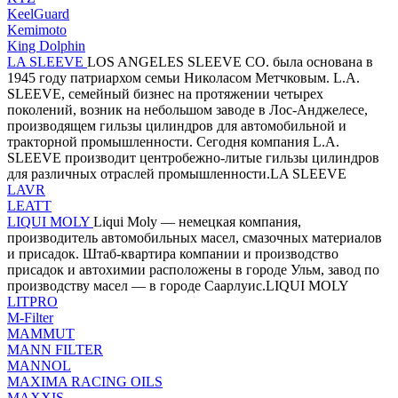
KeelGuard
Kemimoto
King Dolphin
LA SLEEVE
LOS ANGELES SLEEVE CO. была основана в
1945 году патриархом семьи Николасом Метчковым. L.A.
SLEEVE, семейный бизнес на протяжении четырех
поколений, возник на небольшом заводе в Лос-Анджелесе,
производящем гильзы цилиндров для автомобильной и
тракторной промышленности. Сегодня компания L.A.
SLEEVE производит центробежно-литые гильзы цилиндров
для различных отраслей промышленности.LA SLEEVE
LAVR
LEATT
LIQUI MOLY
Liqui Moly — немецкая компания,
производитель автомобильных масел, смазочных материалов
и присадок. Штаб-квартира компании и производство
присадок и автохимии расположены в городе Ульм, завод по
производству масел — в городе Саарлуис.LIQUI MOLY
LITPRO
M-Filter
MAMMUT
MANN FILTER
MANNOL
MAXIMA RACING OILS
MAXXIS