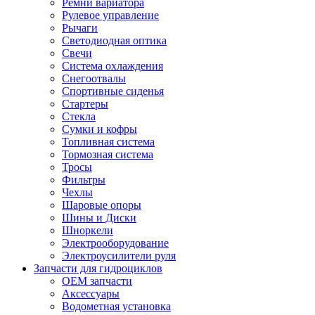
Ремни вариатора
Рулевое управление
Рычаги
Светодиодная оптика
Свечи
Система охлаждения
Снегоотвалы
Спортивные сиденья
Стартеры
Стекла
Сумки и кофры
Топливная система
Тормозная система
Тросы
Фильтры
Чехлы
Шаровые опоры
Шины и Диски
Шноркели
Электрооборудование
Электроусилители руля
Запчасти для гидроциклов
OEM запчасти
Аксессуары
Водометная установка