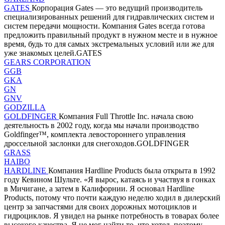
GATES
Корпорация Gates — это ведущий производитель
специализированных решений для гидравлических систем и
систем передачи мощности. Компания Gates всегда готова
предложить правильный продукт в нужном месте и в нужное
время, будь то для самых экстремальных условий или же для
уже знакомых целей.GATES
GEARS CORPORATION
GGB
GKA
GN
GNV
GODZILLA
GOLDFINGER
Компания Full Throttle Inc. начала свою
деятельность в 2002 году, когда мы начали производство
Goldfinger™, комплекта левостороннего управления
дроссельной заслонки для снегоходов.GOLDFINGER
GRASS
HAIBO
HARDLINE
Компания Hardline Products была открыта в 1992
году Кевином Шульте. «Я вырос, катаясь и участвуя в гонках
в Мичигане, а затем в Калифорнии. Я основал Hardline
Products, потому что почти каждую неделю ходил в дилерский
центр за запчастями для своих дорожных мотоциклов и
гидроциклов. Я увидел на рынке потребность в товарах более
высокого качества. Я не мог найти то, что хотел, поэтому