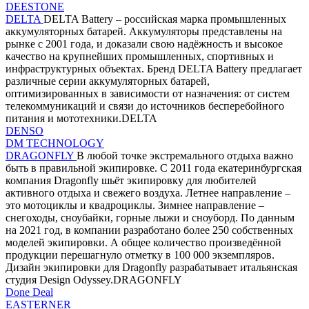
DEESTONE
DELTA
DELTA Battery – российская марка промышленных
аккумуляторных батарей. Аккумуляторы представлены на
рынке с 2001 года, и доказали свою надёжность и высокое
качество на крупнейших промышленных, спортивных и
инфраструктурных объектах. Бренд DELTA Battery предлагает
различные серии аккумуляторных батарей,
оптимизированных в зависимости от назначения: от систем
телекоммуникаций и связи до источников бесперебойного
питания и мототехники.DELTA
DENSO
DM TECHNOLOGY
DRAGONFLY
В любой точке экстремального отдыха важно
быть в правильной экипировке. С 2011 года екатеринбургская
компания Dragonfly шьёт экипировку для любителей
активного отдыха и свежего воздуха. Летнее направление –
это мотоциклы и квадроциклы. Зимнее направление –
снегоходы, сноубайки, горные лыжи и сноуборд. По данным
на 2021 год, в компании разработано более 250 собственных
моделей экипировки. А общее количество произведённой
продукции перешагнуло отметку в 100 000 экземпляров.
Дизайн экипировки для Dragonfly разрабатывает итальянская
студия Design Odyssey.DRAGONFLY
Done Deal
EASTERNER