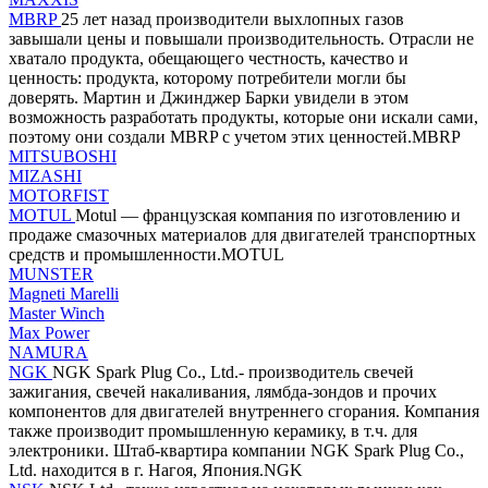
MBRP
25 лет назад производители выхлопных газов
завышали цены и повышали производительность. Отрасли не
хватало продукта, обещающего честность, качество и
ценность: продукта, которому потребители могли бы
доверять. Мартин и Джинджер Барки увидели в этом
возможность разработать продукты, которые они искали сами,
поэтому они создали MBRP с учетом этих ценностей.MBRP
MITSUBOSHI
MIZASHI
MOTORFIST
MOTUL
Motul — французская компания по изготовлению и
продаже смазочных материалов для двигателей транспортных
средств и промышленности.MOTUL
MUNSTER
Magneti Marelli
Master Winch
Max Power
NAMURA
NGK
NGK Spark Plug Co., Ltd.- производитель свечей
зажигания, свечей накаливания, лямбда-зондов и прочих
компонентов для двигателей внутреннего сгорания. Компания
также производит промышленную керамику, в т.ч. для
электроники. Штаб-квартира компании NGK Spark Plug Co.,
Ltd. находится в г. Нагоя, Япония.NGK