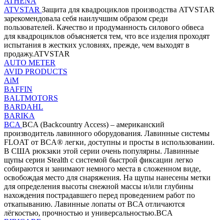
ATHENA
ATVSTAR
Защита для квадроциклов производства ATVSTAR
зарекомендовала себя наилучшим образом среди
пользователей. Качество и продуманность силового обвеса
для квадроциклов объясняется тем, что все изделия проходят
испытания в жестких условиях, прежде, чем выходят в
продажу.ATVSTAR
AUTO METER
AVID PRODUCTS
AiM
BAFFIN
BALTMOTORS
BARDAHL
BARIKA
BCA
BCA (Backcountry Access) – американский
производитель лавинного оборудования. Лавинные системы
FLOAT от BCA® легки, доступны и просты в использовании.
В США рюкзаки этой серии очень популярны. Лавинные
щупы серии Stealth с системой быстрой фиксации легко
собираются и занимают немного места в сложенном виде,
освобождая место для снаряжения. На щупы нанесены метки
для определения высоты снежной массы и/или глубины
нахождения пострадавшего перед проведением работ по
откапыванию. Лавинные лопаты от BCA отличаются
лёгкостью, прочностью и универсальностью.BCA