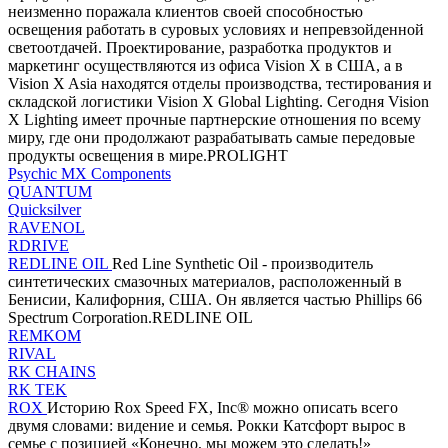
неизменно поражала клиентов своей способностью
освещения работать в суровых условиях и непревзойденной
светоотдачей. Проектирование, разработка продуктов и
маркетинг осуществляются из офиса Vision X в США, а в
Vision X Asia находятся отделы производства, тестирования и
складской логистики Vision X Global Lighting. Сегодня Vision
X Lighting имеет прочные партнерские отношения по всему
миру, где они продолжают разрабатывать самые передовые
продукты освещения в мире.PROLIGHT
Psychic MX Components
QUANTUM
Quicksilver
RAVENOL
RDRIVE
REDLINE OIL
Red Line Synthetic Oil - производитель
синтетических смазочных материалов, расположенный в
Бенисии, Калифорния, США. Он является частью Phillips 66
Spectrum Corporation.REDLINE OIL
REMKOM
RIVAL
RK CHAINS
RK TEK
ROX
Историю Rox Speed ​​FX, Inc® можно описать всего
двумя словами: видение и семья. Рокки Катсфорт вырос в
семье с позицией «Конечно, мы можем это сделать!»