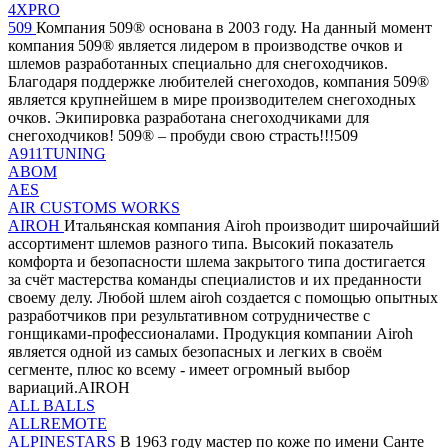
4XPRO
509
Компания 509® основана в 2003 году. На данный момент
компания 509® является лидером в производстве очков и
шлемов разработанных специально для снегоходчиков.
Благодаря поддержке любителей снегоходов, компания 509®
является крупнейшем в мире производителем снегоходных
очков. Экипировка разработана снегоходчиками для
снегоходчиков! 509® – пробуди свою страсть!!!509
A911TUNING
ABOM
AES
AIR CUSTOMS WORKS
AIROH
Итальянская компания Airoh производит широчайший
ассортимент шлемов разного типа. Высокий показатель
комфорта и безопасности шлема закрытого типа достигается
за счёт мастерства команды специалистов и их преданности
своему делу. Любой шлем airoh создается с помощью опытных
разработчиков при результативном сотрудничестве с
гонщиками-профессионалами. Продукция компании Airoh
является одной из самых безопасных и легких в своём
сегменте, плюс ко всему - имеет огромный выбор
вариаций.AIROH
ALL BALLS
ALLREMOTE
ALPINESTARS
В 1963 году мастер по коже по имени Санте