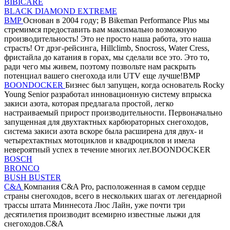
BIBICARE
BLACK DIAMOND EXTREME
BMP
Основан в 2004 году; В Bikeman Performance Plus мы
стремимся предоставить вам максимально возможную
производительность! Это не просто наша работа, это наша
страсть! От дрэг-рейсинга, Hillclimb, Snocross, Water Cress,
фристайла до катания в горах, мы сделали все это. Это то,
ради чего мы живем, поэтому позвольте нам раскрыть
потенциал вашего снегохода или UTV еще лучше!BMP
BOONDOCKER
Бизнес был запущен, когда основатель Rocky
Young Senior разработал инновационную систему впрыска
закиси азота, которая предлагала простой, легко
настраиваемый прирост производительности. Первоначально
запущенная для двухтактных карбюраторных снегоходов,
система закиси азота вскоре была расширена для двух- и
четырехтактных мотоциклов и квадроциклов и имела
невероятный успех в течение многих лет.BOONDOCKER
BOSCH
BRONCO
BUSH BUSTER
C&A
Компания C&A Pro, расположенная в самом сердце
страны снегоходов, всего в нескольких шагах от легендарной
трассы штата Миннесота Люс Лайн, уже почти три
десятилетия производит всемирно известные лыжи для
снегоходов.C&A