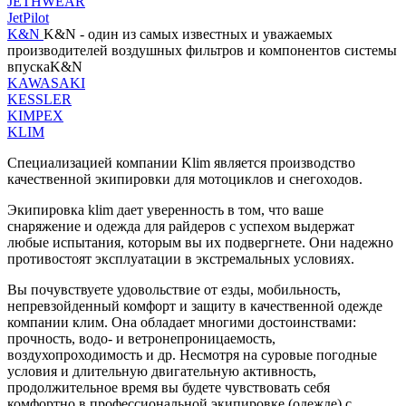
JETHWEAR
JetPilot
K&N
K&N - один из самых известных и уважаемых
производителей воздушных фильтров и компонентов системы
впускаK&N
KAWASAKI
KESSLER
KIMPEX
KLIM
Специализацией компании Klim является производство
качественной экипировки для мотоциклов и снегоходов.
Экипировка klim дает уверенность в том, что ваше
снаряжение и одежда для райдеров с успехом выдержат
любые испытания, которым вы их подвергнете. Они надежно
противостоят эксплуатации в экстремальных условиях.
Вы почувствуете удовольствие от езды, мобильность,
непревзойденный комфорт и защиту в качественной одежде
компании клим. Она обладает многими достоинствами:
прочность, водо- и ветронепроницаемость,
воздухопроходимость и др. Несмотря на суровые погодные
условия и длительную двигательную активность,
продолжительное время вы будете чувствовать себя
комфортно в профессиональной экипировке (одежде) с