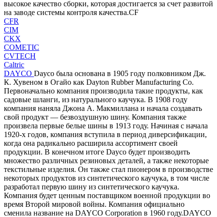
высокое качество сборки, которая достигается за счет развитой
на заводе системы контроля качества.CF
CFR
CIM
CKX
COMETIC
CVTECH
Caltric
DAYCO
Dayco была основана в 1905 году полковником Дж.
К. Хувеном в Огайо как Dayton Rubber Manufacturing Co.
Первоначально компания производила такие продукты, как
садовые шланги, из натурального каучука. В 1908 году
компания наняла Джона А. Макмиллана и начала создавать
свой продукт — безвоздушную шину. Компания также
произвела первые белые шины в 1913 году. Начиная с начала
1920-х годов, компания вступила в период диверсификации,
когда она радикально расширила ассортимент своей
продукции. В конечном итоге Dayco будет производить
множество различных резиновых деталей, а также некоторые
текстильные изделия. Он также стал пионером в производстве
некоторых продуктов из синтетического каучука, в том числе
разработал первую шину из синтетического каучука.
Компания будет ценным поставщиком военной продукции во
время Второй мировой войны. Компания официально
сменила название на DAYCO Corporation в 1960 году.DAYCO