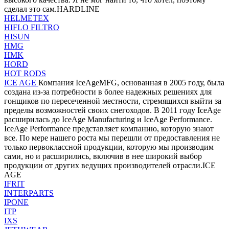
сделал это сам.HARDLINE
HELMETEX
HIFLO FILTRO
HISUN
HMG
HMK
HORD
HOT RODS
ICE AGE
Компания IceAgeMFG, основанная в 2005 году, была
создана из-за потребности в более надежных решениях для
гонщиков по пересеченной местности, стремящихся выйти за
пределы возможностей своих снегоходов. В 2011 году IceAge
расширилась до IceAge Manufacturing и IceAge Performance.
IceAge Performance представляет компанию, которую знают
все. По мере нашего роста мы перешли от предоставления не
только первоклассной продукции, которую мы производим
сами, но и расширились, включив в нее широкий выбор
продукции от других ведущих производителей отрасли.ICE
AGE
IFRIT
INTERPARTS
IPONE
ITP
IXS