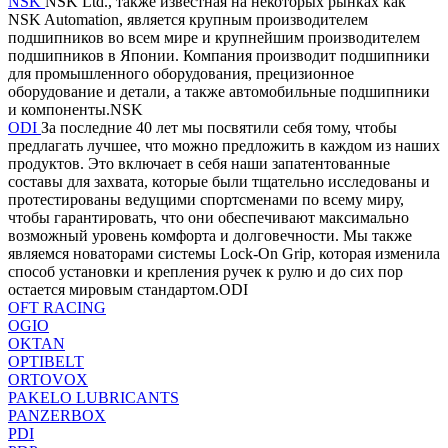
NSK
NSK Ltd., также известная на некоторых рынках как
NSK Automation, является крупным производителем
подшипников во всем мире и крупнейшим производителем
подшипников в Японии. Компания производит подшипники
для промышленного оборудования, прецизионное
оборудование и детали, а также автомобильные подшипники
и компоненты.NSK
ODI
За последние 40 лет мы посвятили себя тому, чтобы
предлагать лучшее, что можно предложить в каждом из наших
продуктов. Это включает в себя наши запатентованные
составы для захвата, которые были тщательно исследованы и
протестированы ведущими спортсменами по всему миру,
чтобы гарантировать, что они обеспечивают максимально
возможный уровень комфорта и долговечности. Мы также
являемся новаторами системы Lock-On Grip, которая изменила
способ установки и крепления ручек к рулю и до сих пор
остается мировым стандартом.ODI
OFT RACING
OGIO
OKTAN
OPTIBELT
ORTOVOX
PAKELO LUBRICANTS
PANZERBOX
PDI