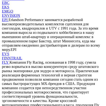
EBC
EKS
EMGO
ENVISION
EPI
Erlandson Performance занимается разработкой
высокопроизводительных комплектов сцепления для
снегоходов, квадроциклов и UTV с 1991 года. За это время
компания выросла из подвального хобби/бизнеса в нашу
нынешнюю штаб-квартиру и операционный комплекс в
промышленном парке Бакстер, штат Миннесота, куда мы
отправляем ежедневно дистрибьюторам и дилерам по всему
миру.EPI
EVS
FINNTRAIL
FLY
Компания Fly Racing, основанная в 1998 году, сумела
резво ворваться в высоко конкурентную среду штатовского
рынка экипировки для эндуро и мотокросса. Практическая
реализация фирменных технологий и верная стратегия
продвижения позволили компании сегодня стать одним из
самых быстрорастущих MX-брендов в США. Продукция
компании создается при непосредственном участии
профессиональных мотокроссменов, что гарантирует
соответствующий уровень функциональности,
эргономичности и качества. Кроме кроссовой
мотоэкипировки профессионального класса, продукция Fly