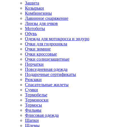
Защита
Козырьки
Комбинезоны
Лавинное снаряжение
Линзы для очков
Мотоботы
Обувь
Одежда для мотокросса и эндуро
Очки для гидроцикла
Очки зимние
Очки кроссовые
Очки солнцезащитные
Перчатки
Повседневная одежда
Подарочные сертификаты
Рюкзаки
Спасательные жилеты
Сумки
Термобелье
Термоноски
Термосы
Фильмы
Флисовая одежда
Шапки
Шлемы