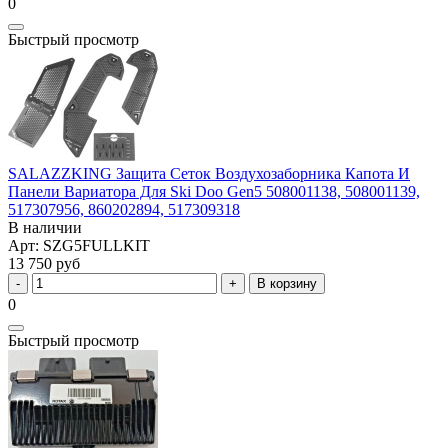
0
Быстрый просмотр
SALAZZKING Защита Сеток Воздухозаборника Капота И
Панели Вариатора Для Ski Doo Gen5 508001138, 508001139,
517307956, 860202894, 517309318
В наличии
Арт: SZG5FULLKIT
13 750 руб
В корзину
0
Быстрый просмотр