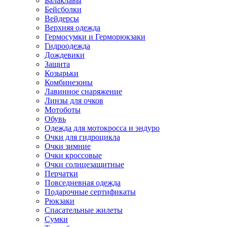
Балаклавы
Бейсболки
Вейдерсы
Верхняя одежда
Гермосумки и Герморюкзаки
Гидроодежда
Дождевики
Защита
Козырьки
Комбинезоны
Лавинное снаряжение
Линзы для очков
Мотоботы
Обувь
Одежда для мотокросса и эндуро
Очки для гидроцикла
Очки зимние
Очки кроссовые
Очки солнцезащитные
Перчатки
Повседневная одежда
Подарочные сертификаты
Рюкзаки
Спасательные жилеты
Сумки