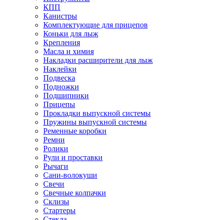
КПП
Канистры
Комплектующие для прицепов
Коньки для лыж
Крепления
Масла и химия
Накладки расширители для лыж
Наклейки
Подвеска
Подножки
Подшипники
Прицепы
Прокладки выпускной системы
Пружины выпускной системы
Ременные коробки
Ремни
Ролики
Рули и проставки
Рычаги
Сани-волокуши
Свечи
Свечные колпачки
Склизы
Стартеры
Стекла