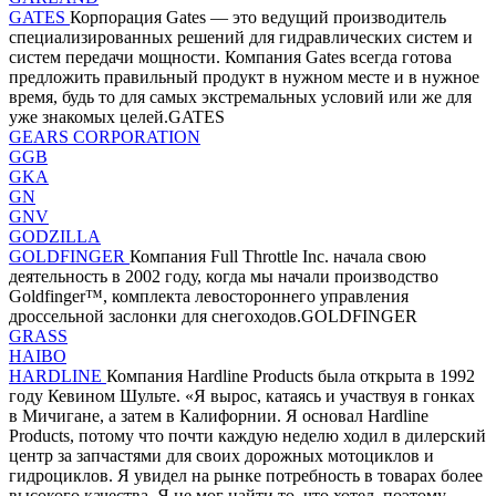
GATES
Корпорация Gates — это ведущий производитель
специализированных решений для гидравлических систем и
систем передачи мощности. Компания Gates всегда готова
предложить правильный продукт в нужном месте и в нужное
время, будь то для самых экстремальных условий или же для
уже знакомых целей.GATES
GEARS CORPORATION
GGB
GKA
GN
GNV
GODZILLA
GOLDFINGER
Компания Full Throttle Inc. начала свою
деятельность в 2002 году, когда мы начали производство
Goldfinger™, комплекта левостороннего управления
дроссельной заслонки для снегоходов.GOLDFINGER
GRASS
HAIBO
HARDLINE
Компания Hardline Products была открыта в 1992
году Кевином Шульте. «Я вырос, катаясь и участвуя в гонках
в Мичигане, а затем в Калифорнии. Я основал Hardline
Products, потому что почти каждую неделю ходил в дилерский
центр за запчастями для своих дорожных мотоциклов и
гидроциклов. Я увидел на рынке потребность в товарах более
высокого качества. Я не мог найти то, что хотел, поэтому