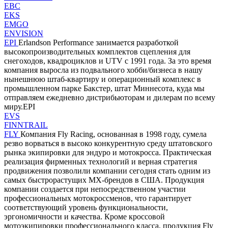
EBC
EKS
EMGO
ENVISION
EPI
Erlandson Performance занимается разработкой
высокопроизводительных комплектов сцепления для
снегоходов, квадроциклов и UTV с 1991 года. За это время
компания выросла из подвального хобби/бизнеса в нашу
нынешнюю штаб-квартиру и операционный комплекс в
промышленном парке Бакстер, штат Миннесота, куда мы
отправляем ежедневно дистрибьюторам и дилерам по всему
миру.EPI
EVS
FINNTRAIL
FLY
Компания Fly Racing, основанная в 1998 году, сумела
резво ворваться в высоко конкурентную среду штатовского
рынка экипировки для эндуро и мотокросса. Практическая
реализация фирменных технологий и верная стратегия
продвижения позволили компании сегодня стать одним из
самых быстрорастущих MX-брендов в США. Продукция
компании создается при непосредственном участии
профессиональных мотокроссменов, что гарантирует
соответствующий уровень функциональности,
эргономичности и качества. Кроме кроссовой
мотоэкипировки профессионального класса, продукция Fly