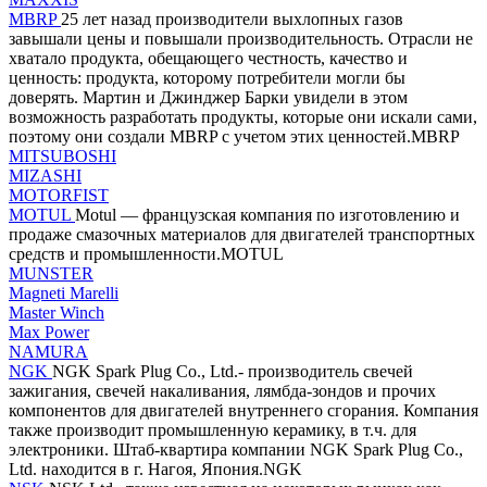
MBRP
25 лет назад производители выхлопных газов
завышали цены и повышали производительность. Отрасли не
хватало продукта, обещающего честность, качество и
ценность: продукта, которому потребители могли бы
доверять. Мартин и Джинджер Барки увидели в этом
возможность разработать продукты, которые они искали сами,
поэтому они создали MBRP с учетом этих ценностей.MBRP
MITSUBOSHI
MIZASHI
MOTORFIST
MOTUL
Motul — французская компания по изготовлению и
продаже смазочных материалов для двигателей транспортных
средств и промышленности.MOTUL
MUNSTER
Magneti Marelli
Master Winch
Max Power
NAMURA
NGK
NGK Spark Plug Co., Ltd.- производитель свечей
зажигания, свечей накаливания, лямбда-зондов и прочих
компонентов для двигателей внутреннего сгорания. Компания
также производит промышленную керамику, в т.ч. для
электроники. Штаб-квартира компании NGK Spark Plug Co.,
Ltd. находится в г. Нагоя, Япония.NGK