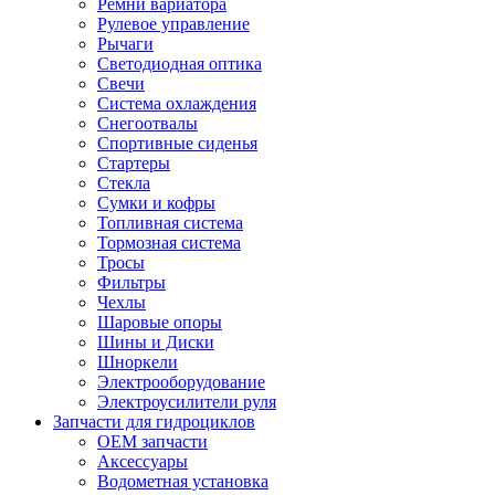
Ремни вариатора
Рулевое управление
Рычаги
Светодиодная оптика
Свечи
Система охлаждения
Снегоотвалы
Спортивные сиденья
Стартеры
Стекла
Сумки и кофры
Топливная система
Тормозная система
Тросы
Фильтры
Чехлы
Шаровые опоры
Шины и Диски
Шноркели
Электрооборудование
Электроусилители руля
Запчасти для гидроциклов
OEM запчасти
Аксессуары
Водометная установка