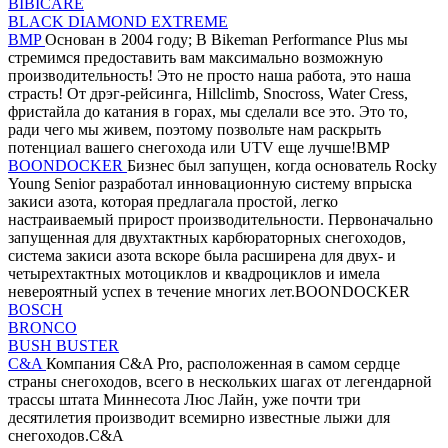
BIBICARE
BLACK DIAMOND EXTREME
BMP
Основан в 2004 году; В Bikeman Performance Plus мы
стремимся предоставить вам максимально возможную
производительность! Это не просто наша работа, это наша
страсть! От дрэг-рейсинга, Hillclimb, Snocross, Water Cress,
фристайла до катания в горах, мы сделали все это. Это то,
ради чего мы живем, поэтому позвольте нам раскрыть
потенциал вашего снегохода или UTV еще лучше!BMP
BOONDOCKER
Бизнес был запущен, когда основатель Rocky
Young Senior разработал инновационную систему впрыска
закиси азота, которая предлагала простой, легко
настраиваемый прирост производительности. Первоначально
запущенная для двухтактных карбюраторных снегоходов,
система закиси азота вскоре была расширена для двух- и
четырехтактных мотоциклов и квадроциклов и имела
невероятный успех в течение многих лет.BOONDOCKER
BOSCH
BRONCO
BUSH BUSTER
C&A
Компания C&A Pro, расположенная в самом сердце
страны снегоходов, всего в нескольких шагах от легендарной
трассы штата Миннесота Люс Лайн, уже почти три
десятилетия производит всемирно известные лыжи для
снегоходов.C&A