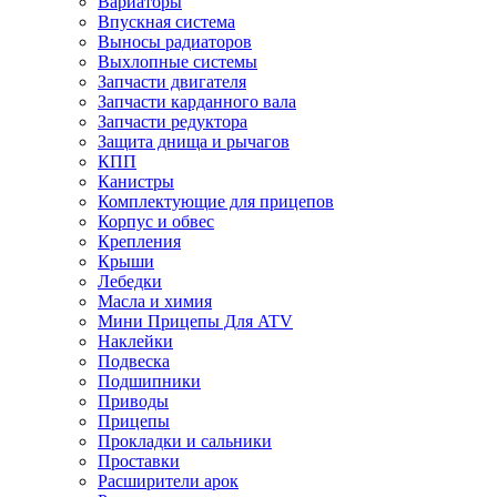
Вариаторы
Впускная система
Выносы радиаторов
Выхлопные системы
Запчасти двигателя
Запчасти карданного вала
Запчасти редуктора
Защита днища и рычагов
КПП
Канистры
Комплектующие для прицепов
Корпус и обвес
Крепления
Крыши
Лебедки
Масла и химия
Мини Прицепы Для ATV
Наклейки
Подвеска
Подшипники
Приводы
Прицепы
Прокладки и сальники
Проставки
Расширители арок