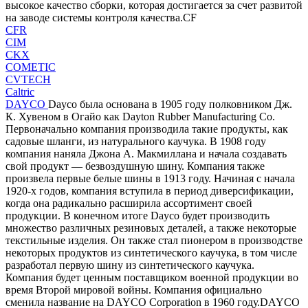
высокое качество сборки, которая достигается за счет развитой
на заводе системы контроля качества.CF
CFR
CIM
CKX
COMETIC
CVTECH
Caltric
DAYCO
Dayco была основана в 1905 году полковником Дж.
К. Хувеном в Огайо как Dayton Rubber Manufacturing Co.
Первоначально компания производила такие продукты, как
садовые шланги, из натурального каучука. В 1908 году
компания наняла Джона А. Макмиллана и начала создавать
свой продукт — безвоздушную шину. Компания также
произвела первые белые шины в 1913 году. Начиная с начала
1920-х годов, компания вступила в период диверсификации,
когда она радикально расширила ассортимент своей
продукции. В конечном итоге Dayco будет производить
множество различных резиновых деталей, а также некоторые
текстильные изделия. Он также стал пионером в производстве
некоторых продуктов из синтетического каучука, в том числе
разработал первую шину из синтетического каучука.
Компания будет ценным поставщиком военной продукции во
время Второй мировой войны. Компания официально
сменила название на DAYCO Corporation в 1960 году.DAYCO