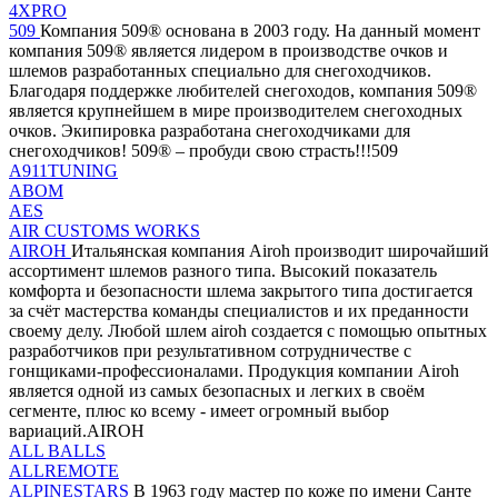
4XPRO
509
Компания 509® основана в 2003 году. На данный момент
компания 509® является лидером в производстве очков и
шлемов разработанных специально для снегоходчиков.
Благодаря поддержке любителей снегоходов, компания 509®
является крупнейшем в мире производителем снегоходных
очков. Экипировка разработана снегоходчиками для
снегоходчиков! 509® – пробуди свою страсть!!!509
A911TUNING
ABOM
AES
AIR CUSTOMS WORKS
AIROH
Итальянская компания Airoh производит широчайший
ассортимент шлемов разного типа. Высокий показатель
комфорта и безопасности шлема закрытого типа достигается
за счёт мастерства команды специалистов и их преданности
своему делу. Любой шлем airoh создается с помощью опытных
разработчиков при результативном сотрудничестве с
гонщиками-профессионалами. Продукция компании Airoh
является одной из самых безопасных и легких в своём
сегменте, плюс ко всему - имеет огромный выбор
вариаций.AIROH
ALL BALLS
ALLREMOTE
ALPINESTARS
В 1963 году мастер по коже по имени Санте