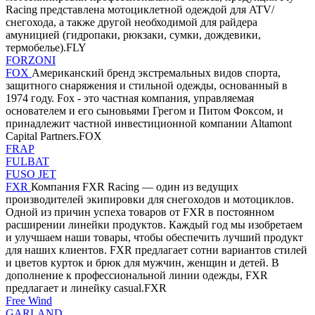
Racing представлена мотоциклетной одеждой для ATV/
снегохода, а также другой необходимой для райдера
амуницией (гидропаки, рюкзаки, сумки, дождевики,
термобелье).FLY
FORZONI
FOX
Американский бренд экстремальных видов спорта,
защитного снаряжения и стильной одежды, основанный в
1974 году. Fox - это частная компания, управляемая
основателем и его сыновьями Грегом и Питом Фоксом, и
принадлежит частной инвестиционной компании Altamont
Capital Partners.FOX
FRAP
FULBAT
FUSO JET
FXR
Компания FXR Racing — один из ведущих
производителей экипировки для снегоходов и мотоциклов.
Одной из причин успеха товаров от FXR в постоянном
расширении линейки продуктов. Каждый год мы изобретаем
и улучшаем наши товары, чтобы обеспечить лучший продукт
для наших клиентов. FXR предлагает сотни вариантов стилей
и цветов курток и брюк для мужчин, женщин и детей. В
дополнение к профессиональной линии одежды, FXR
предлагает и линейку casual.FXR
Free Wind
GARLAND