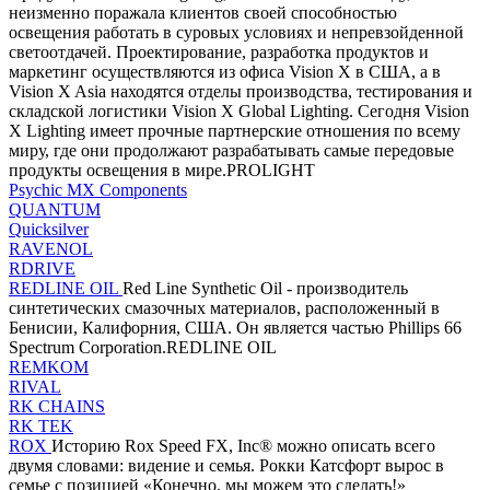
неизменно поражала клиентов своей способностью
освещения работать в суровых условиях и непревзойденной
светоотдачей. Проектирование, разработка продуктов и
маркетинг осуществляются из офиса Vision X в США, а в
Vision X Asia находятся отделы производства, тестирования и
складской логистики Vision X Global Lighting. Сегодня Vision
X Lighting имеет прочные партнерские отношения по всему
миру, где они продолжают разрабатывать самые передовые
продукты освещения в мире.PROLIGHT
Psychic MX Components
QUANTUM
Quicksilver
RAVENOL
RDRIVE
REDLINE OIL
Red Line Synthetic Oil - производитель
синтетических смазочных материалов, расположенный в
Бенисии, Калифорния, США. Он является частью Phillips 66
Spectrum Corporation.REDLINE OIL
REMKOM
RIVAL
RK CHAINS
RK TEK
ROX
Историю Rox Speed ​​FX, Inc® можно описать всего
двумя словами: видение и семья. Рокки Катсфорт вырос в
семье с позицией «Конечно, мы можем это сделать!»