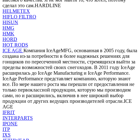
сделал это сам.HARDLINE
HELMETEX
HIFLO FILTRO
HISUN
HMG
HMK
HORD
HOT RODS
ICE AGE
Компания IceAgeMFG, основанная в 2005 году, была
создана из-за потребности в более надежных решениях для
гонщиков по пересеченной местности, стремящихся выйти за
пределы возможностей своих снегоходов. В 2011 году IceAge
расширилась до IceAge Manufacturing и IceAge Performance.
IceAge Performance представляет компанию, которую знают
все. По мере нашего роста мы перешли от предоставления не
только первоклассной продукции, которую мы производим
сами, но и расширились, включив в нее широкий выбор
продукции от других ведущих производителей отрасли.ICE
AGE
IFRIT
INTERPARTS
IPONE
ITP
IXS