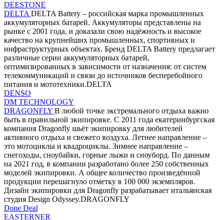
DEESTONE
DELTA
DELTA Battery – российская марка промышленных
аккумуляторных батарей. Аккумуляторы представлены на
рынке с 2001 года, и доказали свою надёжность и высокое
качество на крупнейших промышленных, спортивных и
инфраструктурных объектах. Бренд DELTA Battery предлагает
различные серии аккумуляторных батарей,
оптимизированных в зависимости от назначения: от систем
телекоммуникаций и связи до источников бесперебойного
питания и мототехники.DELTA
DENSO
DM TECHNOLOGY
DRAGONFLY
В любой точке экстремального отдыха важно
быть в правильной экипировке. С 2011 года екатеринбургская
компания Dragonfly шьёт экипировку для любителей
активного отдыха и свежего воздуха. Летнее направление –
это мотоциклы и квадроциклы. Зимнее направление –
снегоходы, сноубайки, горные лыжи и сноуборд. По данным
на 2021 год, в компании разработано более 250 собственных
моделей экипировки. А общее количество произведённой
продукции перешагнуло отметку в 100 000 экземпляров.
Дизайн экипировки для Dragonfly разрабатывает итальянская
студия Design Odyssey.DRAGONFLY
Done Deal
EASTERNER