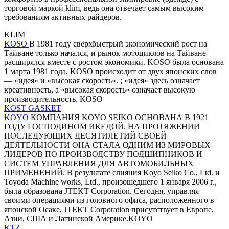
торговой маркой klim, ведь она отвечает самым высоким
требованиям активных райдеров.
KLIM
KOSO
В 1981 году сверхбыстрый экономический рост на
Тайване только начался, и рынок мотоциклов на Тайване
расширялся вместе с ростом экономики. KOSO была основана
1 марта 1981 года. KOSO происходит от двух японских слов
— «идея» и «высокая скорость». ; «идея» здесь означает
креативность, а «высокая скорость» означает высокую
производительность. KOSO
KOST GASKET
KOYO
КОМПАНИЯ KOYO SEIKO ОСНОВАНА В 1921
ГОДУ ГОСПОДИНОМ ИКЕДОЙ. НА ПРОТЯЖЕНИИ
ПОСЛЕДУЮЩИХ ДЕСЯТИЛЕТИЙ СВОЕЙ
ДЕЯТЕЛЬНОСТИ ОНА СТАЛА ОДНИМ ИЗ МИРОВЫХ
ЛИДЕРОВ ПО ПРОИЗВОДСТВУ ПОДШИПНИКОВ И
СИСТЕМ УПРАВЛЕНИЯ ДЛЯ АВТОМОБИЛЬНЫХ
ПРИМЕНЕНИЙ. В результате слияния Koyo Seiko Co., Ltd. и
Toyoda Machine works, Ltd., произошедшего 1 января 2006 г.,
была образована JTEKT Corporation. Сегодня, управляя
своими операциями из головного офиса, расположенного в
японской Осаке, JTEKT Corporation присутствует в Европе,
Азии, США и Латинской Америке.KOYO
KTZ