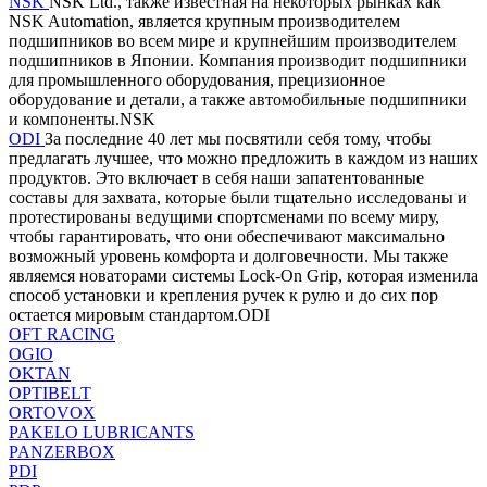
NSK
NSK Ltd., также известная на некоторых рынках как
NSK Automation, является крупным производителем
подшипников во всем мире и крупнейшим производителем
подшипников в Японии. Компания производит подшипники
для промышленного оборудования, прецизионное
оборудование и детали, а также автомобильные подшипники
и компоненты.NSK
ODI
За последние 40 лет мы посвятили себя тому, чтобы
предлагать лучшее, что можно предложить в каждом из наших
продуктов. Это включает в себя наши запатентованные
составы для захвата, которые были тщательно исследованы и
протестированы ведущими спортсменами по всему миру,
чтобы гарантировать, что они обеспечивают максимально
возможный уровень комфорта и долговечности. Мы также
являемся новаторами системы Lock-On Grip, которая изменила
способ установки и крепления ручек к рулю и до сих пор
остается мировым стандартом.ODI
OFT RACING
OGIO
OKTAN
OPTIBELT
ORTOVOX
PAKELO LUBRICANTS
PANZERBOX
PDI