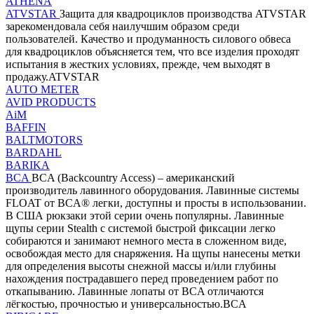
ATHENA
ATVSTAR
Защита для квадроциклов производства ATVSTAR
зарекомендовала себя наилучшим образом среди
пользователей. Качество и продуманность силового обвеса
для квадроциклов объясняется тем, что все изделия проходят
испытания в жестких условиях, прежде, чем выходят в
продажу.ATVSTAR
AUTO METER
AVID PRODUCTS
AiM
BAFFIN
BALTMOTORS
BARDAHL
BARIKA
BCA
BCA (Backcountry Access) – американский
производитель лавинного оборудования. Лавинные системы
FLOAT от BCA® легки, доступны и просты в использовании.
В США рюкзаки этой серии очень популярны. Лавинные
щупы серии Stealth с системой быстрой фиксации легко
собираются и занимают немного места в сложенном виде,
освобождая место для снаряжения. На щупы нанесены метки
для определения высоты снежной массы и/или глубины
нахождения пострадавшего перед проведением работ по
откапыванию. Лавинные лопаты от BCA отличаются
лёгкостью, прочностью и универсальностью.BCA