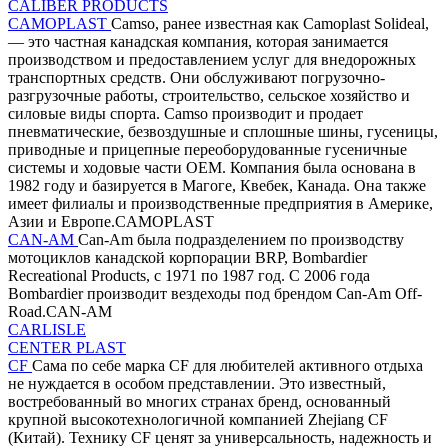
CALIBER PRODUCTS
CAMOPLAST
Camso, ранее известная как Camoplast Solideal,
— это частная канадская компания, которая занимается
производством и предоставлением услуг для внедорожных
транспортных средств. Они обслуживают погрузочно-
разгрузочные работы, строительство, сельское хозяйство и
силовые виды спорта. Camso производит и продает
пневматические, безвоздушные и сплошные шины, гусеницы,
приводные и прицепные переоборудованные гусеничные
системы и ходовые части OEM. Компания была основана в
1982 году и базируется в Магоге, Квебек, Канада. Она также
имеет филиалы и производственные предприятия в Америке,
Азии и Европе.CAMOPLAST
CAN-AM
Can-Am была подразделением по производству
мотоциклов канадской корпорации BRP, Bombardier
Recreational Products, с 1971 по 1987 год. С 2006 года
Bombardier производит вездеходы под брендом Can-Am Off-
Road.CAN-AM
CARLISLE
CENTER PLAST
CF
Сама по себе марка CF для любителей активного отдыха
не нуждается в особом представлении. Это известный,
востребованный во многих странах бренд, основанный
крупной высокотехнологичной компанией Zhejiang CF
(Китай). Технику CF ценят за универсальность, надежность и