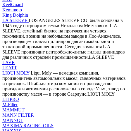
KeelGuard
Kemimoto
King Dolphin
LA SLEEVE
LOS ANGELES SLEEVE CO. была основана в
1945 году патриархом семьи Николасом Метчковым. L.A.
SLEEVE, семейный бизнес на протяжении четырех
поколений, возник на небольшом заводе в Лос-Анджелесе,
производящем гильзы цилиндров для автомобильной и
тракторной промышленности. Сегодня компания L.A.
SLEEVE производит центробежно-литые гильзы цилиндров
для различных отраслей промышленности.LA SLEEVE
LAVR
LEATT
LIQUI MOLY
Liqui Moly — немецкая компания,
производитель автомобильных масел, смазочных материалов
и присадок. Штаб-квартира компании и производство
присадок и автохимии расположены в городе Ульм, завод по
производству масел — в городе Саарлуис.LIQUI MOLY
LITPRO
M-Filter
MAMMUT
MANN FILTER
MANNOL
MAXIMA RACING OILS
MAXXIS