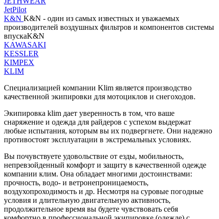
JETHWEAR
JetPilot
K&N
K&N - один из самых известных и уважаемых
производителей воздушных фильтров и компонентов системы
впускаK&N
KAWASAKI
KESSLER
KIMPEX
KLIM
Специализацией компании Klim является производство
качественной экипировки для мотоциклов и снегоходов.
Экипировка klim дает уверенность в том, что ваше
снаряжение и одежда для райдеров с успехом выдержат
любые испытания, которым вы их подвергнете. Они надежно
противостоят эксплуатации в экстремальных условиях.
Вы почувствуете удовольствие от езды, мобильность,
непревзойденный комфорт и защиту в качественной одежде
компании клим. Она обладает многими достоинствами:
прочность, водо- и ветронепроницаемость,
воздухопроходимость и др. Несмотря на суровые погодные
условия и длительную двигательную активность,
продолжительное время вы будете чувствовать себя
комфортно в профессиональной экипировке (одежде) с