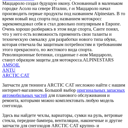
Маццароло создал будущую икону. Основанный в маленьком
городке Асоло на севере Италии, г-н Маццароло начал
производить первые продукты под названием Alpinestars. В то
время новый вид спорта под названием мотокросс
зарекомендовал себя и стал довольно популярным в Европе.
Очень хорошо разбираясь в этом виде спорта, Санте понял,
что у него есть возможность применить свои таланты и
техническую смекалку для разработки нового типа обуви,
которая отвечала бы защитным потребностям и требованиям
этого прекрасного, но жестокого вида спорта.
Революционные ботинки, созданные г-ном Маццароло,
станут образцом защиты для мотокросса.ALPINESTARS
AMSOIL
ANTU
ARCTIC CAT
Запчасти для тюнинга ARCTIC CAT несложно найти с нашим
интернет-магазином. Большой выбор
оригинальных запасных
автомобильных частей
для планового обслуживания и
ремонта, которыми можно комплектовать любую модель
снегохода.
Здесь вы найдете чехлы, вариаторы, сумки на руль, ветровые
стекла, передние бампера, вентиляции, наконечные и другие
запчасти для снегоходов ARCTIC CAT крупно- и