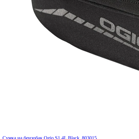
Сумка на бензобак Ogio S1 4L Black, 803015