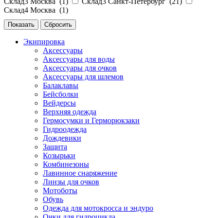
Склад3 Москва (
1
)
Склад3 Санкт-Петербург (
21
)
Склад4 Москва (
1
)
Экипировка
Аксессуары
Аксессуары для воды
Аксессуары для очков
Аксессуары для шлемов
Балаклавы
Бейсболки
Вейдерсы
Верхняя одежда
Гермосумки и Герморюкзаки
Гидроодежда
Дождевики
Защита
Козырьки
Комбинезоны
Лавинное снаряжение
Линзы для очков
Мотоботы
Обувь
Одежда для мотокросса и эндуро
Очки для гидроцикла