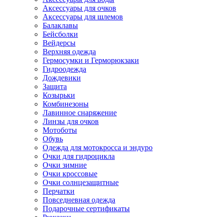
Аксессуары для очков
Аксессуары для шлемов
Балаклавы
Бейсболки
Вейдерсы
Верхняя одежда
Гермосумки и Герморюкзаки
Гидроодежда
Дождевики
Защита
Козырьки
Комбинезоны
Лавинное снаряжение
Линзы для очков
Мотоботы
Обувь
Одежда для мотокросса и эндуро
Очки для гидроцикла
Очки зимние
Очки кроссовые
Очки солнцезащитные
Перчатки
Повседневная одежда
Подарочные сертификаты