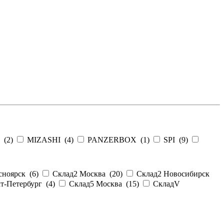
 (
2
)
MIZASHI (
4
)
PANZERBOX (
1
)
SPI (
9
)
сноярск (
6
)
Склад2 Москва (
20
)
Склад2 Новосибирск
т-Петербург (
4
)
Склад5 Москва (
15
)
СкладV