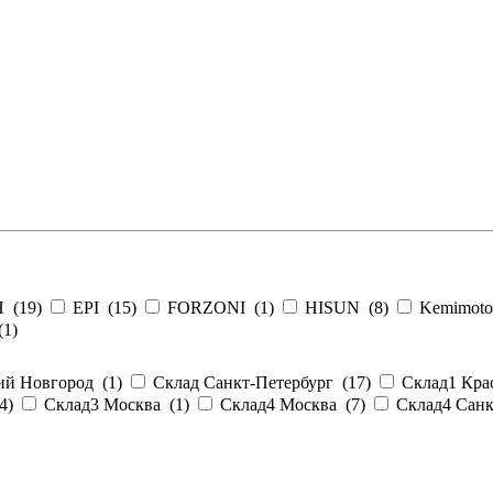
 (
19
)
EPI (
15
)
FORZONI (
1
)
HISUN (
8
)
Kemimoto
(
1
)
й Новгород (
1
)
Склад Санкт-Петербург (
17
)
Склад1 Кра
4
)
Склад3 Москва (
1
)
Склад4 Москва (
7
)
Склад4 Санк