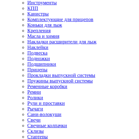
Инструменты
КПП
Канистры
Комплектующие для прицепов
Коньки для лыж
Крепления
Масла и химия
Накладки расширители для лыж
Наклейки
Подвеска
Подножки
Подшипники
Прицепы
Прокладки выпускной системы
Пружины выпускной системы
Ременные коробки
Ремни
Ролики
Рули и проставки
Рычаги
Сани-волокуши
Свечи
Свечные колпачки
Склизы
Стартеры