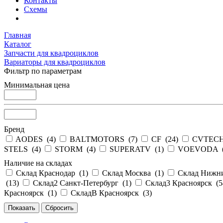
Контакты
Схемы
Главная
Каталог
Запчасти для квадроциклов
Вариаторы для квадроциклов
Фильтр по параметрам
Минимальная цена
Бренд
AODES (
4
)
BALTMOTORS (
7
)
CF (
24
)
CVTECH
STELS (
4
)
STORM (
4
)
SUPERATV (
1
)
VOEVODA 
Наличие на складах
Склад Краснодар (
1
)
Склад Москва (
1
)
Склад Нижни
(
13
)
Склад2 Санкт-Петербург (
1
)
Склад3 Красноярск (
5
Красноярск (
1
)
СкладВ Красноярск (
3
)