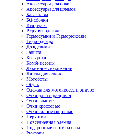
Аксессуары для очков
Аксессуары для шлемов
Балаклавы
Бейсболки
Вейдерсы
Верхняя одежда
Гермосумки и Герморюкзаки
Гидроодежда
Дождевики
Защита
Козырьки
Комбинезоны
Лавинное снаряжение
Линзы для очков
Мотоботы
Обувь
Одежда для мотокросса и эндуро
Очки для гидроцикла
Очки зимние
Очки кроссовые
Очки солнцезащитные
Перчатки
Повседневная одежда
Подарочные сертификаты
Рюкзаки