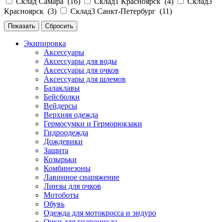
Склад Самара (
16
)
Склад1 Красноярск (
4
)
Склад3
Красноярск (
3
)
Склад3 Санкт-Петербург (
11
)
Экипировка
Аксессуары
Аксессуары для воды
Аксессуары для очков
Аксессуары для шлемов
Балаклавы
Бейсболки
Вейдерсы
Верхняя одежда
Гермосумки и Герморюкзаки
Гидроодежда
Дождевики
Защита
Козырьки
Комбинезоны
Лавинное снаряжение
Линзы для очков
Мотоботы
Обувь
Одежда для мотокросса и эндуро
Очки для гидроцикла