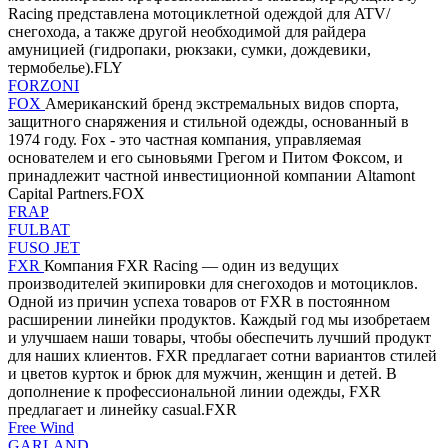
Racing представлена мотоциклетной одеждой для ATV/
снегохода, а также другой необходимой для райдера
амуницией (гидропаки, рюкзаки, сумки, дождевики,
термобелье).FLY
FORZONI
FOX
Американский бренд экстремальных видов спорта,
защитного снаряжения и стильной одежды, основанный в
1974 году. Fox - это частная компания, управляемая
основателем и его сыновьями Грегом и Питом Фоксом, и
принадлежит частной инвестиционной компании Altamont
Capital Partners.FOX
FRAP
FULBAT
FUSO JET
FXR
Компания FXR Racing — один из ведущих
производителей экипировки для снегоходов и мотоциклов.
Одной из причин успеха товаров от FXR в постоянном
расширении линейки продуктов. Каждый год мы изобретаем
и улучшаем наши товары, чтобы обеспечить лучший продукт
для наших клиентов. FXR предлагает сотни вариантов стилей
и цветов курток и брюк для мужчин, женщин и детей. В
дополнение к профессиональной линии одежды, FXR
предлагает и линейку casual.FXR
Free Wind
GARLAND