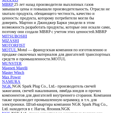
MBRP
25 лет назад производители выхлопных газов
завышали цены и повышали производительность. Отрасли не
хватало продукта, обещающего честность, качество и
ценность: продукта, которому потребители могли бы
доверять. Мартин и Джинджер Барки увидели в этом
возможность разработать продукты, которые они искали сами,
поэтому они создали MBRP с учетом этих ценностей.MBRP
MITSUBOSHI
MIZASHI
MOTORFIST
MOTUL
Motul — французская компания по изготовлению и
продаже смазочных материалов для двигателей транспортных
средств и промышленности.MOTUL
MUNSTER
Magneti Marelli
Master Winch
Max Power
NAMURA
NGK
NGK Spark Plug Co., Ltd.- производитель свечей
зажигания, свечей накаливания, лямбда-зондов и прочих
компонентов для двигателей внутреннего сгорания. Компания
также производит промышленную керамику, в т.ч. для
электроники. Штаб-квартира компании NGK Spark Plug Co.,
Ltd. находится в г. Нагоя, Япония.NGK