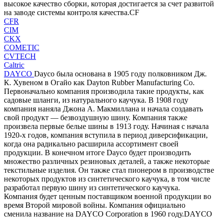
высокое качество сборки, которая достигается за счет развитой
на заводе системы контроля качества.CF
CFR
CIM
CKX
COMETIC
CVTECH
Caltric
DAYCO
Dayco была основана в 1905 году полковником Дж.
К. Хувеном в Огайо как Dayton Rubber Manufacturing Co.
Первоначально компания производила такие продукты, как
садовые шланги, из натурального каучука. В 1908 году
компания наняла Джона А. Макмиллана и начала создавать
свой продукт — безвоздушную шину. Компания также
произвела первые белые шины в 1913 году. Начиная с начала
1920-х годов, компания вступила в период диверсификации,
когда она радикально расширила ассортимент своей
продукции. В конечном итоге Dayco будет производить
множество различных резиновых деталей, а также некоторые
текстильные изделия. Он также стал пионером в производстве
некоторых продуктов из синтетического каучука, в том числе
разработал первую шину из синтетического каучука.
Компания будет ценным поставщиком военной продукции во
время Второй мировой войны. Компания официально
сменила название на DAYCO Corporation в 1960 году.DAYCO