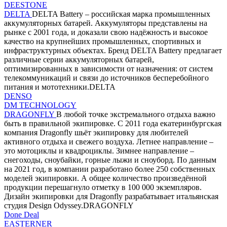
DEESTONE
DELTA
DELTA Battery – российская марка промышленных
аккумуляторных батарей. Аккумуляторы представлены на
рынке с 2001 года, и доказали свою надёжность и высокое
качество на крупнейших промышленных, спортивных и
инфраструктурных объектах. Бренд DELTA Battery предлагает
различные серии аккумуляторных батарей,
оптимизированных в зависимости от назначения: от систем
телекоммуникаций и связи до источников бесперебойного
питания и мототехники.DELTA
DENSO
DM TECHNOLOGY
DRAGONFLY
В любой точке экстремального отдыха важно
быть в правильной экипировке. С 2011 года екатеринбургская
компания Dragonfly шьёт экипировку для любителей
активного отдыха и свежего воздуха. Летнее направление –
это мотоциклы и квадроциклы. Зимнее направление –
снегоходы, сноубайки, горные лыжи и сноуборд. По данным
на 2021 год, в компании разработано более 250 собственных
моделей экипировки. А общее количество произведённой
продукции перешагнуло отметку в 100 000 экземпляров.
Дизайн экипировки для Dragonfly разрабатывает итальянская
студия Design Odyssey.DRAGONFLY
Done Deal
EASTERNER