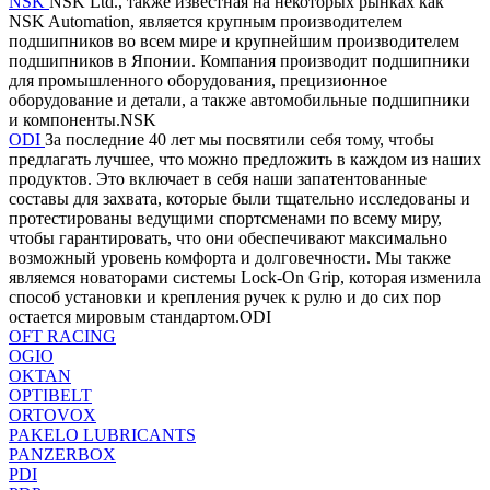
NSK
NSK Ltd., также известная на некоторых рынках как
NSK Automation, является крупным производителем
подшипников во всем мире и крупнейшим производителем
подшипников в Японии. Компания производит подшипники
для промышленного оборудования, прецизионное
оборудование и детали, а также автомобильные подшипники
и компоненты.NSK
ODI
За последние 40 лет мы посвятили себя тому, чтобы
предлагать лучшее, что можно предложить в каждом из наших
продуктов. Это включает в себя наши запатентованные
составы для захвата, которые были тщательно исследованы и
протестированы ведущими спортсменами по всему миру,
чтобы гарантировать, что они обеспечивают максимально
возможный уровень комфорта и долговечности. Мы также
являемся новаторами системы Lock-On Grip, которая изменила
способ установки и крепления ручек к рулю и до сих пор
остается мировым стандартом.ODI
OFT RACING
OGIO
OKTAN
OPTIBELT
ORTOVOX
PAKELO LUBRICANTS
PANZERBOX
PDI