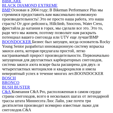
BIBICARE
BLACK DIAMOND EXTREME
BMP
Основан в 2004 году; В Bikeman Performance Plus мы
стремимся предоставить вам максимально возможную
производительность! Это не просто наша работа, это наша
страсть! От дрэг-рейсинга, Hillclimb, Snocross, Water Cress,
фристайла до катания в горах, мы сделали все это. Это то,
ради чего мы живем, поэтому позвольте нам раскрыть
потенциал вашего снегохода или UTV еще лучше!BMP
BOONDOCKER
Бизнес был запущен, когда основатель Rocky
Young Senior разработал инновационную систему впрыска
закиси азота, которая предлагала простой, легко
настраиваемый прирост производительности. Первоначально
запущенная для двухтактных карбюраторных снегоходов,
система закиси азота вскоре была расширена для двух- и
четырехтактных мотоциклов и квадроциклов и имела
невероятный успех в течение многих лет.BOONDOCKER
BOSCH
BRONCO
BUSH BUSTER
C&A
Компания C&A Pro, расположенная в самом сердце
страны снегоходов, всего в нескольких шагах от легендарной
трассы штата Миннесота Люс Лайн, уже почти три
десятилетия производит всемирно известные лыжи для
снегоходов.C&A