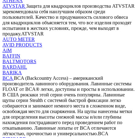
ATHENA
ATVSTAR
Защита для квадроциклов производства ATVSTAR
зарекомендовала себя наилучшим образом среди
пользователей. Качество и продуманность силового обвеса
для квадроциклов объясняется тем, что все изделия проходят
испытания в жестких условиях, прежде, чем выходят в
продажу.ATVSTAR
AUTO METER
AVID PRODUCTS
AiM
BAFFIN
BALTMOTORS
BARDAHL
BARIKA
BCA
BCA (Backcountry Access) – американский
производитель лавинного оборудования. Лавинные системы
FLOAT от BCA® легки, доступны и просты в использовании.
В США рюкзаки этой серии очень популярны. Лавинные
щупы серии Stealth с системой быстрой фиксации легко
собираются и занимают немного места в сложенном виде,
освобождая место для снаряжения. На щупы нанесены метки
для определения высоты снежной массы и/или глубины
нахождения пострадавшего перед проведением работ по
откапыванию. Лавинные лопаты от BCA отличаются
лёгкостью, прочностью и универсальностью.BCA