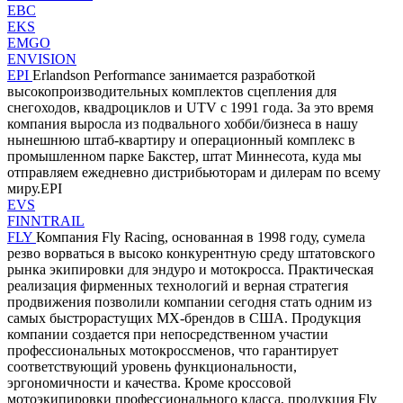
EBC
EKS
EMGO
ENVISION
EPI
Erlandson Performance занимается разработкой
высокопроизводительных комплектов сцепления для
снегоходов, квадроциклов и UTV с 1991 года. За это время
компания выросла из подвального хобби/бизнеса в нашу
нынешнюю штаб-квартиру и операционный комплекс в
промышленном парке Бакстер, штат Миннесота, куда мы
отправляем ежедневно дистрибьюторам и дилерам по всему
миру.EPI
EVS
FINNTRAIL
FLY
Компания Fly Racing, основанная в 1998 году, сумела
резво ворваться в высоко конкурентную среду штатовского
рынка экипировки для эндуро и мотокросса. Практическая
реализация фирменных технологий и верная стратегия
продвижения позволили компании сегодня стать одним из
самых быстрорастущих MX-брендов в США. Продукция
компании создается при непосредственном участии
профессиональных мотокроссменов, что гарантирует
соответствующий уровень функциональности,
эргономичности и качества. Кроме кроссовой
мотоэкипировки профессионального класса, продукция Fly