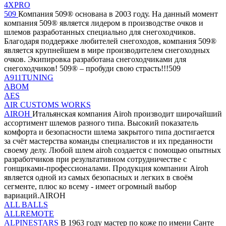
4XPRO
509
Компания 509® основана в 2003 году. На данный момент
компания 509® является лидером в производстве очков и
шлемов разработанных специально для снегоходчиков.
Благодаря поддержке любителей снегоходов, компания 509®
является крупнейшем в мире производителем снегоходных
очков. Экипировка разработана снегоходчиками для
снегоходчиков! 509® – пробуди свою страсть!!!509
A911TUNING
ABOM
AES
AIR CUSTOMS WORKS
AIROH
Итальянская компания Airoh производит широчайший
ассортимент шлемов разного типа. Высокий показатель
комфорта и безопасности шлема закрытого типа достигается
за счёт мастерства команды специалистов и их преданности
своему делу. Любой шлем airoh создается с помощью опытных
разработчиков при результативном сотрудничестве с
гонщиками-профессионалами. Продукция компании Airoh
является одной из самых безопасных и легких в своём
сегменте, плюс ко всему - имеет огромный выбор
вариаций.AIROH
ALL BALLS
ALLREMOTE
ALPINESTARS
В 1963 году мастер по коже по имени Санте