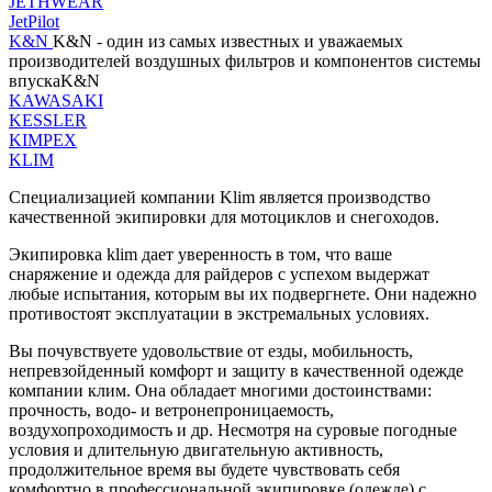
JETHWEAR
JetPilot
K&N
K&N - один из самых известных и уважаемых
производителей воздушных фильтров и компонентов системы
впускаK&N
KAWASAKI
KESSLER
KIMPEX
KLIM
Специализацией компании Klim является производство
качественной экипировки для мотоциклов и снегоходов.
Экипировка klim дает уверенность в том, что ваше
снаряжение и одежда для райдеров с успехом выдержат
любые испытания, которым вы их подвергнете. Они надежно
противостоят эксплуатации в экстремальных условиях.
Вы почувствуете удовольствие от езды, мобильность,
непревзойденный комфорт и защиту в качественной одежде
компании клим. Она обладает многими достоинствами:
прочность, водо- и ветронепроницаемость,
воздухопроходимость и др. Несмотря на суровые погодные
условия и длительную двигательную активность,
продолжительное время вы будете чувствовать себя
комфортно в профессиональной экипировке (одежде) с