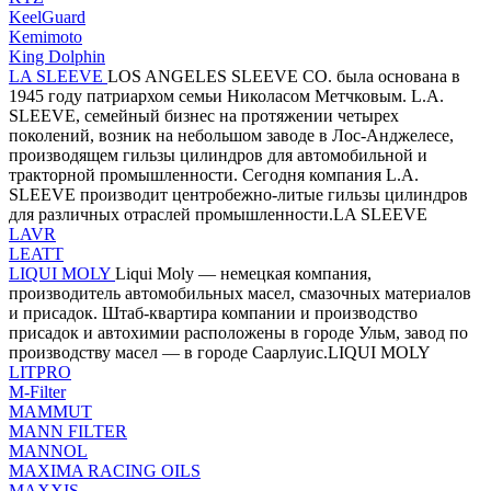
KeelGuard
Kemimoto
King Dolphin
LA SLEEVE
LOS ANGELES SLEEVE CO. была основана в
1945 году патриархом семьи Николасом Метчковым. L.A.
SLEEVE, семейный бизнес на протяжении четырех
поколений, возник на небольшом заводе в Лос-Анджелесе,
производящем гильзы цилиндров для автомобильной и
тракторной промышленности. Сегодня компания L.A.
SLEEVE производит центробежно-литые гильзы цилиндров
для различных отраслей промышленности.LA SLEEVE
LAVR
LEATT
LIQUI MOLY
Liqui Moly — немецкая компания,
производитель автомобильных масел, смазочных материалов
и присадок. Штаб-квартира компании и производство
присадок и автохимии расположены в городе Ульм, завод по
производству масел — в городе Саарлуис.LIQUI MOLY
LITPRO
M-Filter
MAMMUT
MANN FILTER
MANNOL
MAXIMA RACING OILS
MAXXIS