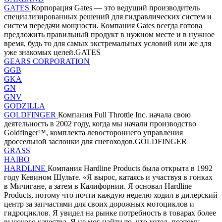
GATES
Корпорация Gates — это ведущий производитель
специализированных решений для гидравлических систем и
систем передачи мощности. Компания Gates всегда готова
предложить правильный продукт в нужном месте и в нужное
время, будь то для самых экстремальных условий или же для
уже знакомых целей.GATES
GEARS CORPORATION
GGB
GKA
GN
GNV
GODZILLA
GOLDFINGER
Компания Full Throttle Inc. начала свою
деятельность в 2002 году, когда мы начали производство
Goldfinger™, комплекта левостороннего управления
дроссельной заслонки для снегоходов.GOLDFINGER
GRASS
HAIBO
HARDLINE
Компания Hardline Products была открыта в 1992
году Кевином Шульте. «Я вырос, катаясь и участвуя в гонках
в Мичигане, а затем в Калифорнии. Я основал Hardline
Products, потому что почти каждую неделю ходил в дилерский
центр за запчастями для своих дорожных мотоциклов и
гидроциклов. Я увидел на рынке потребность в товарах более
высокого качества. Я не мог найти то, что хотел, поэтому