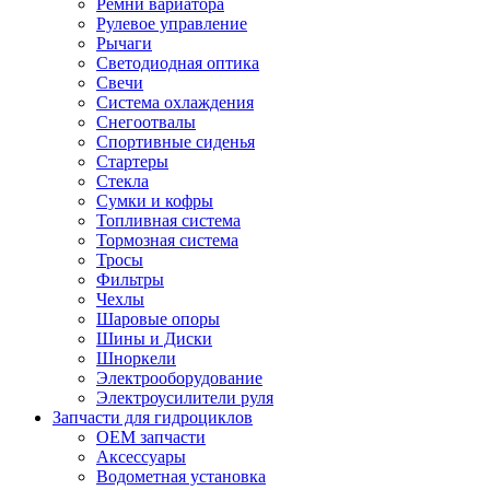
Ремни вариатора
Рулевое управление
Рычаги
Светодиодная оптика
Свечи
Система охлаждения
Снегоотвалы
Спортивные сиденья
Стартеры
Стекла
Сумки и кофры
Топливная система
Тормозная система
Тросы
Фильтры
Чехлы
Шаровые опоры
Шины и Диски
Шноркели
Электрооборудование
Электроусилители руля
Запчасти для гидроциклов
OEM запчасти
Аксессуары
Водометная установка