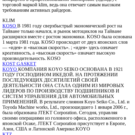
торговой маркой klim, ведь она отвечает самым высоким
требованиям активных райдеров.
KLIM
KOSO
В 1981 году сверхбыстрый экономический рост на
Тайване только начался, и рынок мотоциклов на Тайване
расширялся вместе с ростом экономики. KOSO была основана
1 марта 1981 года. KOSO происходит от двух японских слов
— «идея» и «высокая скорость». ; «идея» здесь означает
креативность, а «высокая скорость» означает высокую
производительность. KOSO
KOST GASKET
KOYO
КОМПАНИЯ KOYO SEIKO ОСНОВАНА В 1921
ГОДУ ГОСПОДИНОМ ИКЕДОЙ. НА ПРОТЯЖЕНИИ
ПОСЛЕДУЮЩИХ ДЕСЯТИЛЕТИЙ СВОЕЙ
ДЕЯТЕЛЬНОСТИ ОНА СТАЛА ОДНИМ ИЗ МИРОВЫХ
ЛИДЕРОВ ПО ПРОИЗВОДСТВУ ПОДШИПНИКОВ И
СИСТЕМ УПРАВЛЕНИЯ ДЛЯ АВТОМОБИЛЬНЫХ
ПРИМЕНЕНИЙ. В результате слияния Koyo Seiko Co., Ltd. и
Toyoda Machine works, Ltd., произошедшего 1 января 2006 г.,
была образована JTEKT Corporation. Сегодня, управляя
своими операциями из головного офиса, расположенного в
японской Осаке, JTEKT Corporation присутствует в Европе,
Азии, США и Латинской Америке.KOYO
KTZ