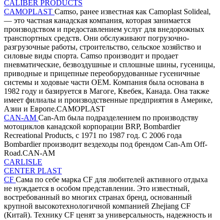
CALIBER PRODUCTS
CAMOPLAST
Camso, ранее известная как Camoplast Solideal,
— это частная канадская компания, которая занимается
производством и предоставлением услуг для внедорожных
транспортных средств. Они обслуживают погрузочно-
разгрузочные работы, строительство, сельское хозяйство и
силовые виды спорта. Camso производит и продает
пневматические, безвоздушные и сплошные шины, гусеницы,
приводные и прицепные переоборудованные гусеничные
системы и ходовые части OEM. Компания была основана в
1982 году и базируется в Магоге, Квебек, Канада. Она также
имеет филиалы и производственные предприятия в Америке,
Азии и Европе.CAMOPLAST
CAN-AM
Can-Am была подразделением по производству
мотоциклов канадской корпорации BRP, Bombardier
Recreational Products, с 1971 по 1987 год. С 2006 года
Bombardier производит вездеходы под брендом Can-Am Off-
Road.CAN-AM
CARLISLE
CENTER PLAST
CF
Сама по себе марка CF для любителей активного отдыха
не нуждается в особом представлении. Это известный,
востребованный во многих странах бренд, основанный
крупной высокотехнологичной компанией Zhejiang CF
(Китай). Технику CF ценят за универсальность, надежность и