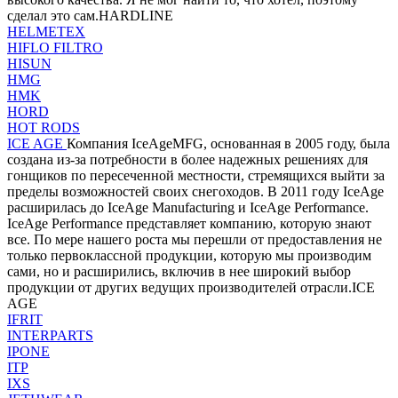
сделал это сам.HARDLINE
HELMETEX
HIFLO FILTRO
HISUN
HMG
HMK
HORD
HOT RODS
ICE AGE
Компания IceAgeMFG, основанная в 2005 году, была
создана из-за потребности в более надежных решениях для
гонщиков по пересеченной местности, стремящихся выйти за
пределы возможностей своих снегоходов. В 2011 году IceAge
расширилась до IceAge Manufacturing и IceAge Performance.
IceAge Performance представляет компанию, которую знают
все. По мере нашего роста мы перешли от предоставления не
только первоклассной продукции, которую мы производим
сами, но и расширились, включив в нее широкий выбор
продукции от других ведущих производителей отрасли.ICE
AGE
IFRIT
INTERPARTS
IPONE
ITP
IXS