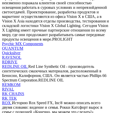
неизменно поражала клиентов своей способностью
освещения работать в суровых условиях и непревзойденной
светоотдачей. Проектирование, разработка продуктов и
маркетинг осуществляются из офиса Vision X в США, а в
Vision X Asia находятся отделы производства, тестирования и
складской логистики Vision X Global Lighting. Сегодня Vision
X Lighting имеет прочные партнерские отношения по всему
миру, где они продолжают разрабатывать самые передовые
продукты освещения в мире.PROLIGHT
Psychic MX Components
QUANTUM
Quicksilver
RAVENOL
RDRIVE
REDLINE OIL
Red Line Synthetic Oil - производитель
синтетических смазочных материалов, расположенный в
Бенисии, Калифорния, США. Он является частью Phillips 66
Spectrum Corporation.REDLINE OIL
REMKOM
RIVAL
RK CHAINS
RK TEK
ROX
Историю Rox Speed ​​FX, Inc® можно описать всего
двумя словами: видение и семья. Рокки Катсфорт вырос в
семье с позицией «Конечно, мы можем это сделать!»