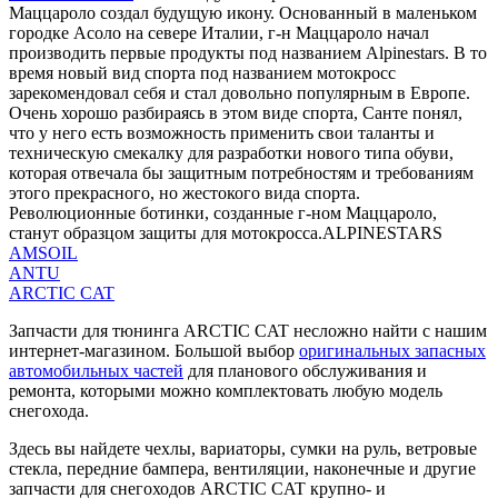
Маццароло создал будущую икону. Основанный в маленьком
городке Асоло на севере Италии, г-н Маццароло начал
производить первые продукты под названием Alpinestars. В то
время новый вид спорта под названием мотокросс
зарекомендовал себя и стал довольно популярным в Европе.
Очень хорошо разбираясь в этом виде спорта, Санте понял,
что у него есть возможность применить свои таланты и
техническую смекалку для разработки нового типа обуви,
которая отвечала бы защитным потребностям и требованиям
этого прекрасного, но жестокого вида спорта.
Революционные ботинки, созданные г-ном Маццароло,
станут образцом защиты для мотокросса.ALPINESTARS
AMSOIL
ANTU
ARCTIC CAT
Запчасти для тюнинга ARCTIC CAT несложно найти с нашим
интернет-магазином. Большой выбор
оригинальных запасных
автомобильных частей
для планового обслуживания и
ремонта, которыми можно комплектовать любую модель
снегохода.
Здесь вы найдете чехлы, вариаторы, сумки на руль, ветровые
стекла, передние бампера, вентиляции, наконечные и другие
запчасти для снегоходов ARCTIC CAT крупно- и