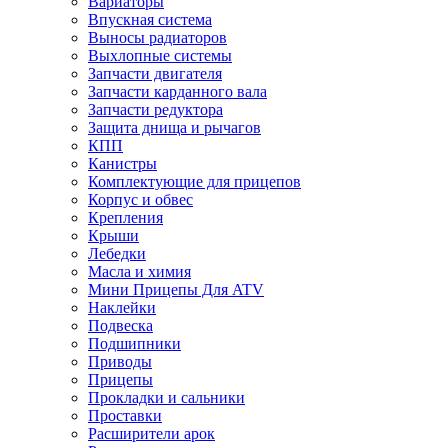
Вариаторы
Впускная система
Выносы радиаторов
Выхлопные системы
Запчасти двигателя
Запчасти карданного вала
Запчасти редуктора
Защита днища и рычагов
КПП
Канистры
Комплектующие для прицепов
Корпус и обвес
Крепления
Крыши
Лебедки
Масла и химия
Мини Прицепы Для ATV
Наклейки
Подвеска
Подшипники
Приводы
Прицепы
Прокладки и сальники
Проставки
Расширители арок