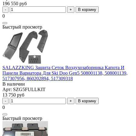
196 550 руб
В корзину
0
Быстрый просмотр
SALAZZKING Защита Сеток Воздухозаборника Капота И
Панели Вариатора Для Ski Doo Gen5 508001138, 508001139,
517307956, 860202894, 517309318
В наличии
Арт: SZG5FULLKIT
13 750 руб
В корзину
0
Быстрый просмотр