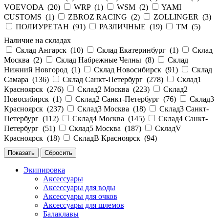
VOEVODA (
20
)
WRP (
1
)
WSM (
2
)
YAMI
CUSTOMS (
1
)
ZBROZ RACING (
2
)
ZOLLINGER (
3
)
ПОЛИУРЕТАН (
91
)
РАЗЛИЧНЫЕ (
19
)
ТМ (
5
)
Наличие на складах
Склад Ангарск (
10
)
Склад Екатеринбург (
1
)
Склад
Москва (
2
)
Склад Набрежные Челны (
8
)
Склад
Нижний Новгород (
1
)
Склад Новосибирск (
91
)
Склад
Самара (
136
)
Склад Санкт-Петербург (
278
)
Склад1
Красноярск (
276
)
Склад2 Москва (
223
)
Склад2
Новосибирск (
1
)
Склад2 Санкт-Петербург (
76
)
Склад3
Красноярск (
237
)
Склад3 Москва (
18
)
Склад3 Санкт-
Петербург (
112
)
Склад4 Москва (
145
)
Склад4 Санкт-
Петербург (
51
)
Склад5 Москва (
187
)
СкладV
Красноярск (
18
)
СкладВ Красноярск (
94
)
Экипировка
Аксессуары
Аксессуары для воды
Аксессуары для очков
Аксессуары для шлемов
Балаклавы