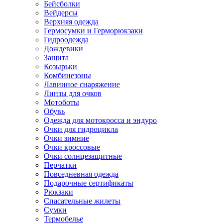
Бейсболки
Вейдерсы
Верхняя одежда
Гермосумки и Герморюкзаки
Гидроодежда
Дождевики
Защита
Козырьки
Комбинезоны
Лавинное снаряжение
Линзы для очков
Мотоботы
Обувь
Одежда для мотокросса и эндуро
Очки для гидроцикла
Очки зимние
Очки кроссовые
Очки солнцезащитные
Перчатки
Повседневная одежда
Подарочные сертификаты
Рюкзаки
Спасательные жилеты
Сумки
Термобелье