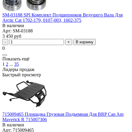
SM-03188 SPI Комплект Подшипников Ведущего Вала Для
Arctic Cat 1702-179, 0107-003, 1602-375
В наличии
Арт: SM-03188
3 450 руб
В корзину
0
Показать ещё
1
2
...
35
Лидеры продаж
Быстрый просмотр
715009465 Площадка Грузовая Подъемная Для BRP Can Am
Maverick R 715007306
В наличии
Арт: 715009465