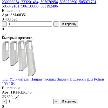
230003054, 233201464, 505070954, 505072690, 505071781,
505072101, 506133300, 503192496
В наличии
Арт: SM-08351
3 400 руб
В корзину
0
Быстрый просмотр
TKI Удлинители Направляющих Задней Подвески Для Polaris
155-163
В наличии
Арт: TKI-REPL45
23 350 руб
В корзину
0