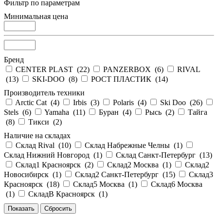
Фильтр по параметрам
Минимальная цена
Бренд
CENTER PLAST (
22
)
PANZERBOX (
6
)
RIVAL
(
13
)
SKI-DOO (
8
)
РОСТ ПЛАСТИК (
14
)
Производитель техники
Arctic Cat (
4
)
Irbis (
3
)
Polaris (
4
)
Ski Doo (
26
)
Stels (
6
)
Yamaha (
11
)
Буран (
4
)
Рысь (
2
)
Тайга
(
8
)
Тикси (
2
)
Наличие на складах
Склад Rival (
10
)
Склад Набрежные Челны (
1
)
Склад Нижний Новгород (
1
)
Склад Санкт-Петербург (
13
)
Склад1 Красноярск (
2
)
Склад2 Москва (
1
)
Склад2
Новосибирск (
1
)
Склад2 Санкт-Петербург (
15
)
Склад3
Красноярск (
18
)
Склад5 Москва (
1
)
Склад6 Москва
(
1
)
СкладВ Красноярск (
1
)