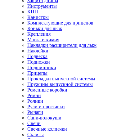
Защита днища
Инструменты
КПП
Канистры
Комплектующие для прицепов
Коньки для лыж
Крепления
Масла и химия
Накладки расширители для лыж
Наклейки
Подвеска
Подножки
Подшипники
Прицепы
Прокладки выпускной системы
Пружины выпускной системы
Ременные коробки
Ремни
Ролики
Рули и проставки
Рычаги
Сани-волокуши
Свечи
Свечные колпачки
Склизы