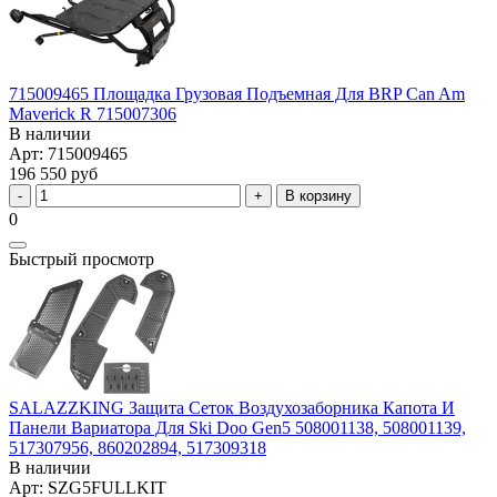
715009465 Площадка Грузовая Подъемная Для BRP Can Am
Maverick R 715007306
В наличии
Арт: 715009465
196 550 руб
В корзину
0
Быстрый просмотр
SALAZZKING Защита Сеток Воздухозаборника Капота И
Панели Вариатора Для Ski Doo Gen5 508001138, 508001139,
517307956, 860202894, 517309318
В наличии
Арт: SZG5FULLKIT