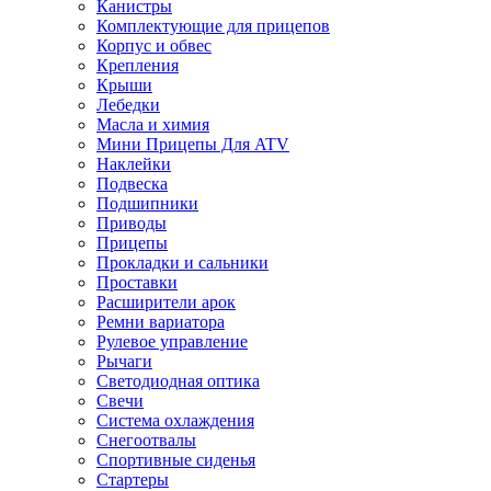
Канистры
Комплектующие для прицепов
Корпус и обвес
Крепления
Крыши
Лебедки
Масла и химия
Мини Прицепы Для ATV
Наклейки
Подвеска
Подшипники
Приводы
Прицепы
Прокладки и сальники
Проставки
Расширители арок
Ремни вариатора
Рулевое управление
Рычаги
Светодиодная оптика
Свечи
Система охлаждения
Снегоотвалы
Спортивные сиденья
Стартеры